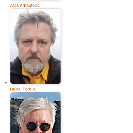
Azra Arnautović
Heikki Poroila