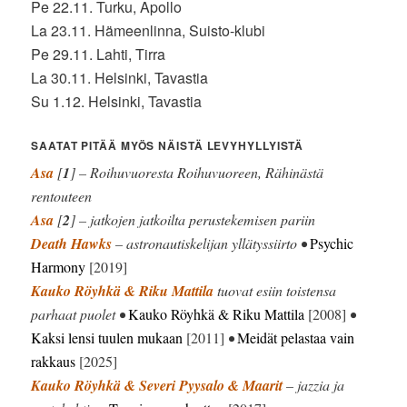
Pe 22.11. Turku, Apollo
La 23.11. Hämeenlinna, Suisto-klubi
Pe 29.11. Lahti, Tirra
La 30.11. Helsinki, Tavastia
Su 1.12. Helsinki, Tavastia
SAATAT PITÄÄ MYÖS NÄISTÄ LEVYHYLLYISTÄ
Asa
[
1
] – Roihuvuoresta Roihuvuoreen, Rähinästä
rentouteen
Asa
[
2
] – jatkojen jatkoilta perustekemisen pariin
Death Hawks
– astronautiskelijan yllätyssiirto •
Psychic
Harmony
[2019]
Kauko Röyhkä & Riku Mattila
tuovat esiin toistensa
parhaat puolet •
Kauko Röyhkä & Riku Mattila
[2008]
•
Kaksi lensi tuulen mukaan
[2011]
•
Meidät pelastaa vain
rakkaus
[2025]
Kauko Röyhkä & Severi Pyysalo & Maarit
– jazzia ja