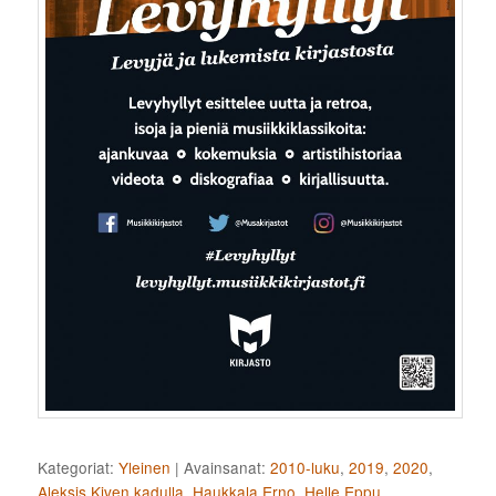
Kategoriat:
Yleinen
|
Avainsanat:
2010-luku
,
2019
,
2020
,
Aleksis Kiven kadulla
,
Haukkala Erno
,
Helle Eppu
,