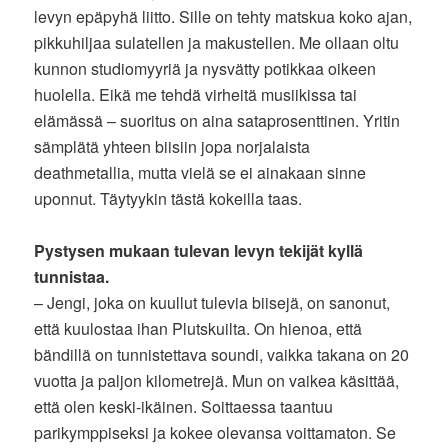
levyn epäpyhä liitto. Sille on tehty matskua koko ajan,
pikkuhiljaa sulatellen ja makustellen. Me ollaan oltu
kunnon studiomyyriä ja nysvätty potikkaa oikeen
huolella. Eikä me tehdä virheitä musiikissa tai
elämässä – suoritus on aina sataprosenttinen. Yritin
sämplätä yhteen biisiin jopa norjalaista
deathmetallia, mutta vielä se ei ainakaan sinne
uponnut. Täytyykin tästä kokeilla taas.
Pystysen mukaan tulevan levyn tekijät kyllä
tunnistaa.
– Jengi, joka on kuullut tulevia biisejä, on sanonut,
että kuulostaa ihan Plutskuilta. On hienoa, että
bändillä on tunnistettava soundi, vaikka takana on 20
vuotta ja paljon kilometrejä. Mun on vaikea käsittää,
että olen keski-ikäinen. Soittaessa taantuu
parikymppiseksi ja kokee olevansa voittamaton. Se