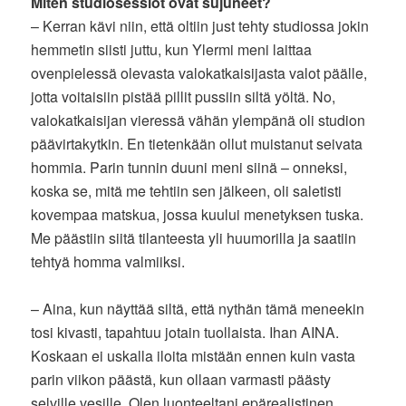
Miten studiosessiot ovat sujuneet?
– Kerran kävi niin, että oltiin just tehty studiossa jokin
hemmetin siisti juttu, kun Ylermi meni laittaa
ovenpielessä olevasta valokatkaisijasta valot päälle,
jotta voitaisiin pistää pillit pussiin siltä yöltä. No,
valokatkaisijan vieressä vähän ylempänä oli studion
päävirtakytkin. En tietenkään ollut muistanut seivata
hommia. Parin tunnin duuni meni siinä – onneksi,
koska se, mitä me tehtiin sen jälkeen, oli saletisti
kovempaa matskua, jossa kuului menetyksen tuska.
Me päästiin siitä tilanteesta yli huumorilla ja saatiin
tehtyä homma valmiiksi.
– Aina, kun näyttää siltä, että nythän tämä meneekin
tosi kivasti, tapahtuu jotain tuollaista. Ihan AINA.
Koskaan ei uskalla iloita mistään ennen kuin vasta
parin viikon päästä, kun ollaan varmasti päästy
selville vesille. Olen luonteeltani epärealistinen