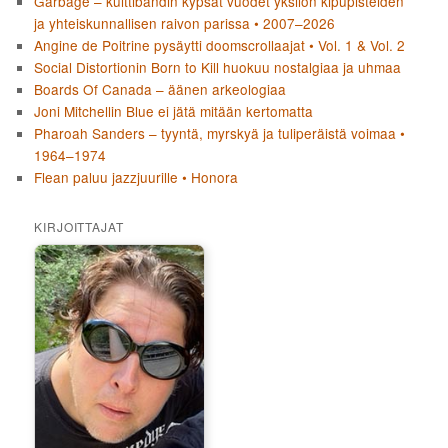
Garbage – kulttibändin kypsät vuodet yksilön kipupisteiden
ja yhteiskunnallisen raivon parissa • 2007–2026
Angine de Poitrine pysäytti doomscrollaajat • Vol. 1 & Vol. 2
Social Distortionin Born to Kill huokuu nostalgiaa ja uhmaa
Boards Of Canada – äänen arkeologiaa
Joni Mitchellin Blue ei jätä mitään kertomatta
Pharoah Sanders – tyyntä, myrskyä ja tuliperäistä voimaa •
1964–1974
Flean paluu jazzjuurille • Honora
KIRJOITTAJAT