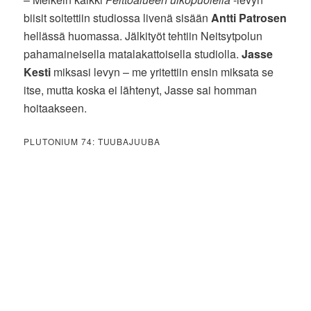
biisit soitettiin studiossa livenä sisään
Antti Patrosen
hellässä huomassa. Jälkityöt tehtiin Neitsytpolun
pahamaineisella matalakattoisella studiolla.
Jasse
Kesti
miksasi levyn – me yritettiin ensin miksata se
itse, mutta koska ei lähtenyt, Jasse sai homman
hoitaakseen.
PLUTONIUM 74: TUUBAJUUBA