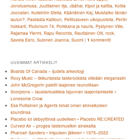
Jonotusmusa
,
Juutilainen Ilja
,
Jäähai
,
Kipot ja kattila
,
Kotila
Joonatan
,
Kullström Stella
,
Kääriäinen Kaj
,
Muistatko tämän
laulun?
,
Pasilasta Kallioon
,
Peittoalueen ulkopuolella
,
Pertin
hokkarit
,
Plutonium 74
,
Porkkana ja nauris
,
Pystynen Ville
,
Rajamaa Ylermi
,
Rapu Records
,
Rautiainen Olli
,
rock
,
Savela Eero
,
Sulonen Joanna
,
Suomi
|
kommentti
1
UUSIMMAT ARTIKKELIT
Boards Of Canada – ljudets arkeologi
Roxy Music – ilkikurisesta taiderockista viileään eleganssiin
John McGregorin paletti laajenee reunoiltaan
Scorpions – taustamusiikkia tajunnan laajentamiselle •
Lonesome Crow
Esa Pulliainen ja Agents loivat oman sinivalkoisen
soundinsa
Placebo loi debyyttinsä uudelleen • Placebo RE:CREATED
Curved Air – progea taidemusiikin aineksilla
Pharoah Sanders • Impulsen jälkeen • 1975–2022