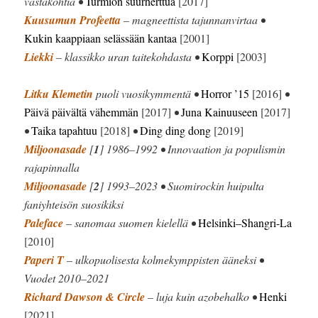
vastakohtia •
Turmion suurherttua
[2017]
Kuusumun Profeetta
– magneettista tajunnanvirtaa •
Kukin kaappiaan selässään kantaa
[2001]
Liekki
– klassikko uran taitekohdasta •
Korppi
[2003]
Litku Klemetin
puoli vuosikymmentä •
Horror ’15
[2016]
•
Päivä päivältä vähemmän
[2017]
•
Juna Kainuuseen
[2017]
•
Taika tapahtuu
[2018]
•
Ding ding dong
[2019]
Miljoonasade
[
1
] 1986–1992 • Innovaation ja populismin
rajapinnalla
Miljoonasade
[
2
] 1993–2023 • Suomirockin huipulta
faniyhteisön suosikiksi
Paleface
– sanomaa suomen kielellä •
Helsinki–Shangri-La
[2010]
Paperi T
– ulkopuolisesta kolmekymppisten ääneksi •
Vuodet 2010–2021
Richard Dawson & Circle
– luja kuin azobehalko •
Henki
[2021]