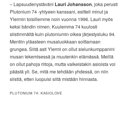
– Lapsuudenystäväni
Lauri Johansson
, joka perusti
Plutonium 74 -yhtyeen kanssani, esitteli minut ja
Ylermin toisillemme noin vuonna 1996. Lauri myös
keksi bändin nimen. Kuulemma 74 kuulosti
siistimmältä kuin plutoniumin oikea järjestysluku 94.
Mentiin yläasteen musaluokkaan soittamaan
grungea. Siitä asti Ylermi on ollut sielunkumppanini
musan tekemisessä ja muutenkin elämässä. Meillä
on ollut pahoja riitoja, mutta vaikeistakin asioista voi
päästä yli. Se, mitä me tehdään yhdessä, on niin
siistiä, etten luopuisi siitä mistään hinnasta.
PLUTONIUM 74: KASIOLOVE