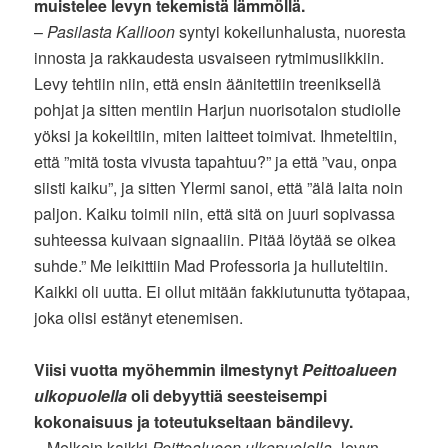
muistelee levyn tekemistä lämmöllä.
–
Pasilasta Kallioon
syntyi kokeilunhalusta, nuoresta
innosta ja rakkaudesta usvaiseen rytmimusiikkiin.
Levy tehtiin niin, että ensin äänitettiin treeniksellä
pohjat ja sitten mentiin Harjun nuorisotalon studiolle
yöksi ja kokeiltiin, miten laitteet toimivat. Ihmeteltiin,
että ”mitä tosta vivusta tapahtuu?” ja että ”vau, onpa
siisti kaiku”, ja sitten Ylermi sanoi, että ”älä laita noin
paljon. Kaiku toimii niin, että sitä on juuri sopivassa
suhteessa kuivaan signaaliin. Pitää löytää se oikea
suhde.” Me leikittiin Mad Professoria ja hulluteltiin.
Kaikki oli uutta. Ei ollut mitään fakkiutunutta työtapaa,
joka olisi estänyt etenemisen.
Viisi vuotta myöhemmin ilmestynyt
Peittoalueen
ulkopuolella
oli debyyttiä seesteisempi
kokonaisuus ja toteutukseltaan bändilevy.
– Melkein kaikki
Peittoalueen ulkopuolella
-levyn