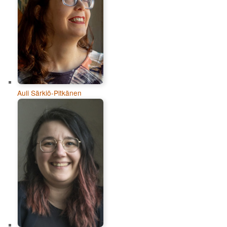
Auli Särkiö-Pitkänen