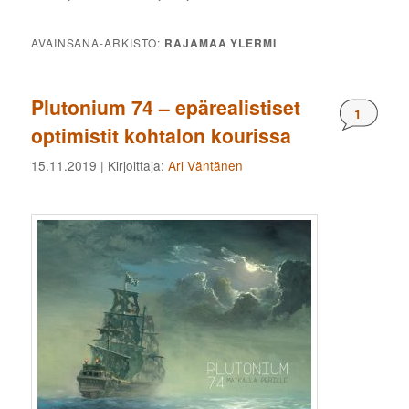
AVAINSANA-ARKISTO:
RAJAMAA YLERMI
Plutonium 74 – epärealistiset
Komment
1
optimistit kohtalon kourissa
15.11.2019
| Kirjoittaja:
Ari Väntänen