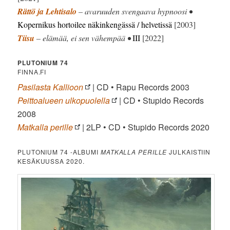
Rättö ja Lehtisalo
– avaruuden svengaava hypnoosi •
Kopernikus hortoilee näkinkengässä / helvetissä
[2003]
Tiisu
– elämää, ei sen vähempää •
III
[2022]
PLUTONIUM 74
FINNA.FI
Pasilasta Kallioon
| CD • Rapu Records 2003
Peittoalueen ulkopuolella
| CD • Stupido Records
2008
Matkalla perille
| 2LP • CD • Stupido Records 2020
PLUTONIUM 74 -ALBUMI
MATKALLA PERILLE
JULKAISTIIN
KESÄKUUSSA 2020.