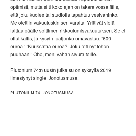
optimisti, mutta silti koko ajan on takaraivossa fiilis,
että joku kuolee tai studiolla tapahtuu vesivahinko.
Me otettiin vakuutuskin sen varalta. Yrittivät vielä
laittaa päälle soittimen rikkoutumisvakuutuksen. Se ei
ollut kallis, ja kysyin, paljonko omavastuu. ”600
euroa.” ”Kuussataa euroa?! Joku roti nyt tohon
puuhaan!” Oho, meni vähän sivuraiteille.
Plutonium 74:n uusin julkaisu on syksyllä 2019
ilmestynyt single ’Jonotusmusa’.
PLUTONIUM 74: JONOTUSMUSA