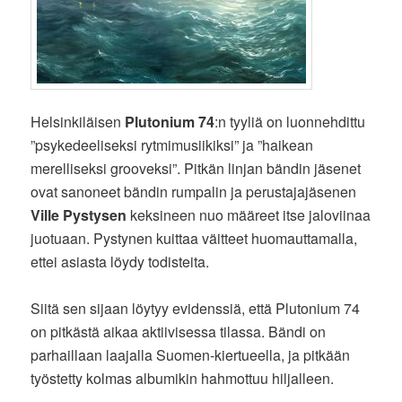
Helsinkiläisen
Plutonium 74
:n tyyliä on luonnehdittu
”psykedeeliseksi rytmimusiikiksi” ja ”haikean
merelliseksi grooveksi”. Pitkän linjan bändin jäsenet
ovat sanoneet bändin rumpalin ja perustajajäsenen
Ville Pystysen
keksineen nuo määreet itse jaloviinaa
juotuaan. Pystynen kuittaa väitteet huomauttamalla,
ettei asiasta löydy todisteita.
Siitä sen sijaan löytyy evidenssiä, että Plutonium 74
on pitkästä aikaa aktiivisessa tilassa. Bändi on
parhaillaan laajalla Suomen-kiertueella, ja pitkään
työstetty kolmas albumikin hahmottuu hiljalleen.