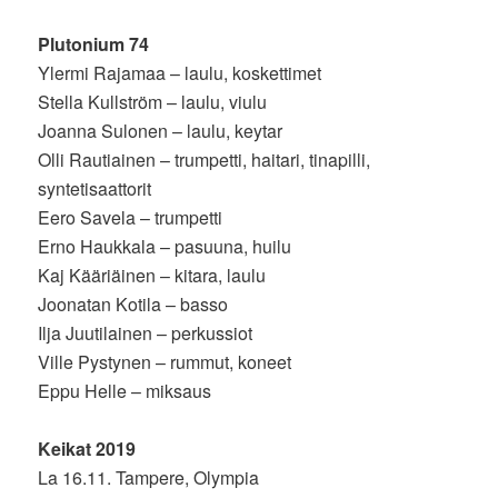
Plutonium 74
Ylermi Rajamaa – laulu, koskettimet
Stella Kullström – laulu, viulu
Joanna Sulonen – laulu, keytar
Olli Rautiainen – trumpetti, haitari, tinapilli,
syntetisaattorit
Eero Savela – trumpetti
Erno Haukkala – pasuuna, huilu
Kaj Kääriäinen – kitara, laulu
Joonatan Kotila – basso
Ilja Juutilainen – perkussiot
Ville Pystynen – rummut, koneet
Eppu Helle – miksaus
Keikat 2019
La 16.11. Tampere, Olympia