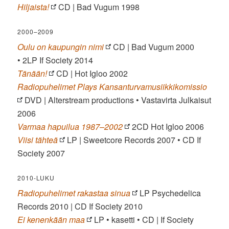
Hiljaista!
CD | Bad Vugum 1998
2000–2009
Oulu on kaupungin nimi
CD | Bad Vugum 2000
• 2LP If Society 2014
Tänään!
CD | Hot Igloo 2002
Radiopuhelimet Plays Kansanturvamusiikkikomissio
DVD | Alterstream productions • Vastavirta Julkaisut
2006
Varmaa hapuilua 1987–2002
2CD Hot Igloo 2006
Viisi tähteä
LP | Sweetcore Records 2007 • CD If
Society 2007
2010-LUKU
Radiopuhelimet rakastaa sinua
LP Psychedelica
Records 2010 | CD If Society 2010
Ei kenenkään maa
LP • kasetti • CD | If Society