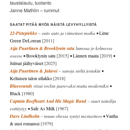
taustalaulu, tuotanto
Janne Mathlin – rummut
SAATAT PITÄÄ MYÖS NÄISTÄ LEVYHYLLYISTÄ
22-Pistepirkko
– outo auto ja viimeinen matka •
Lime
Green DeLorean
[2011]
Aija Puurtinen & Brooklynin satu
lumoaa jo kolmessa
osassa •
Brooklynin satu
[2015]
•
Lännen maata
[2019]
•
Julmat jäähyväiset
[2025]
Aija Puurtinen & Jalavei
– sanoja sieltä jostakin •
Keltaisen talon ullakko
[2018]
Bluesounds
riisui rockin juurevaksi mutta moderniksi •
Black
[1980]
Captain Beefheart And His Magic Band
– suuri taiteilija
esittäytyy •
Safe As Milk
[1967]
Dave Lindholm
– muun ohessa syntyi mestariteos •
Vanha
& uusi romanssi
[1979]