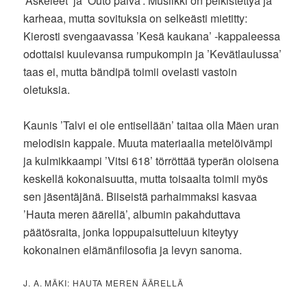
’Askeleet’ ja ’Outo päivä’. Musiikki on pelkistettyä ja
karheaa, mutta sovituksia on selkeästi mietitty:
Kierosti svengaavassa ’Kesä kaukana’ -kappaleessa
odottaisi kuulevansa rumpukompin ja ’Kevätlaulussa’
taas ei, mutta bändipä toimii ovelasti vastoin
oletuksia.
Kaunis ’Talvi ei ole entisellään’ taitaa olla Mäen uran
melodisin kappale. Muuta materiaalia metelöivämpi
ja kulmikkaampi ’Vitsi 618’ törröttää typerän oloisena
keskellä kokonaisuutta, mutta toisaalta toimii myös
sen jäsentäjänä. Biiseistä parhaimmaksi kasvaa
’Hauta meren äärellä’, albumin pakahduttava
päätösraita, jonka loppupaisutteluun kiteytyy
kokonainen elämänfilosofia ja levyn sanoma.
J. A. MÄKI: HAUTA MEREN ÄÄRELLÄ