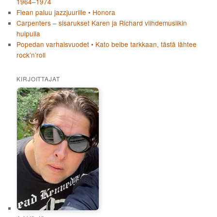
1964–1974
Flean paluu jazzjuurille • Honora
Carpenters – sisarukset Karen ja Richard viihdemusiikin
huipulla
Popedan varhaisvuodet • Kato beibe tarkkaan, tästä lähtee
rock’n’roll
KIRJOITTAJAT