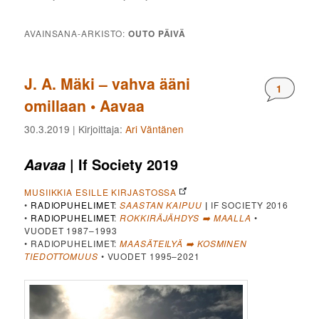
AVAINSANA-ARKISTO:
OUTO PÄIVÄ
J. A. Mäki – vahva ääni
Komment
1
omillaan • Aavaa
30.3.2019
| Kirjoittaja:
Ari Väntänen
| If Society 2019
Aavaa
MUSIIKKIA ESILLE KIRJASTOSSA
•
RADIOPUHELIMET
:
SAASTAN KAIPUU
|
IF SOCIETY 2016
•
RADIOPUHELIMET
:
ROKKIRÄJÄHDYS ➡️ MAALLA
•
VUODET 1987–1993
• RADIOPUHELIMET:
MAASÄTEILYÄ ➡️ KOSMINEN
TIEDOTTOMUUS
• VUODET 1995–2021