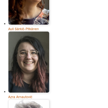
Auli Särkiö-Pitkänen
Azra Arnautović