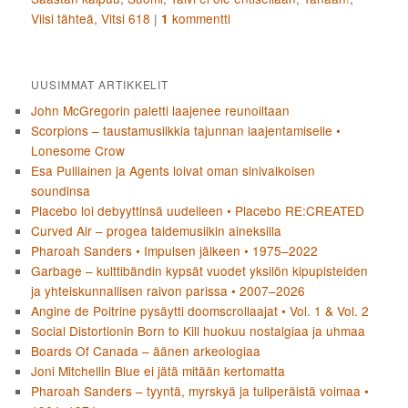
Viisi tähteä
,
Vitsi 618
|
kommentti
1
UUSIMMAT ARTIKKELIT
John McGregorin paletti laajenee reunoiltaan
Scorpions – taustamusiikkia tajunnan laajentamiselle •
Lonesome Crow
Esa Pulliainen ja Agents loivat oman sinivalkoisen
soundinsa
Placebo loi debyyttinsä uudelleen • Placebo RE:CREATED
Curved Air – progea taidemusiikin aineksilla
Pharoah Sanders • Impulsen jälkeen • 1975–2022
Garbage – kulttibändin kypsät vuodet yksilön kipupisteiden
ja yhteiskunnallisen raivon parissa • 2007–2026
Angine de Poitrine pysäytti doomscrollaajat • Vol. 1 & Vol. 2
Social Distortionin Born to Kill huokuu nostalgiaa ja uhmaa
Boards Of Canada – äänen arkeologiaa
Joni Mitchellin Blue ei jätä mitään kertomatta
Pharoah Sanders – tyyntä, myrskyä ja tuliperäistä voimaa •