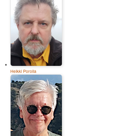
Heikki Poroila