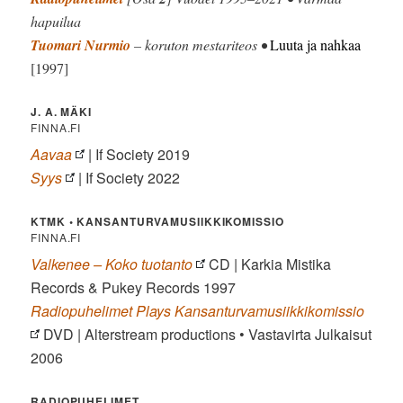
hapuilua
Tuomari Nurmio
– koruton mestariteos •
Luuta ja nahkaa
[1997]
J. A. MÄKI
FINNA.FI
Aavaa
| If Society 2019
Syys
| If Society 2022
KTMK • KANSANTURVAMUSIIKKIKOMISSIO
FINNA.FI
Valkenee – Koko tuotanto
CD | Karkia Mistika
Records & Pukey Records 1997
Radiopuhelimet Plays Kansanturvamusiikkikomissio
DVD | Alterstream productions • Vastavirta Julkaisut
2006
RADIOPUHELIMET