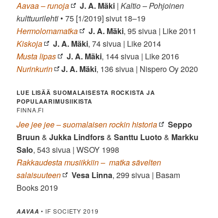
Aavaa – runoja
J. A. Mäki
|
Kaltio – Pohjoinen
kulttuurilehti
• 75 [1/2019] sivut 18–19
Hermolomamatka
J. A. Mäki
, 95 sivua | Like 2011
Kiskoja
J. A. Mäki
, 74 sivua | Like 2014
Musta lipas
J. A. Mäki
, 144 sivua | Like 2016
Nurinkurin
J. A. Mäki
, 136 sivua | Nispero Oy 2020
LUE LISÄÄ SUOMALAISESTA ROCKISTA JA
POPULAARIMUSIIKISTA
FINNA.FI
Jee jee jee – suomalaisen rockin historia
Seppo
Bruun
&
Jukka Lindfors
&
Santtu Luoto
&
Markku
Salo
, 543 sivua | WSOY 1998
Rakkaudesta musiikkiin –
matka sävelten
salaisuuteen
Vesa Linna
, 299 sivua | Basam
Books 2019
• IF SOCIETY 2019
AAVAA