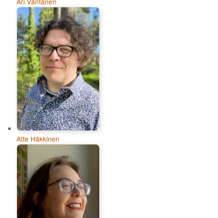
Ari Väntänen
Atte Häkkinen