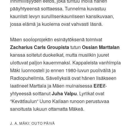
inhimillisyyden eetos, joka tuntuu iholla hänen
pääyhtyeensä soittaessa. Tunnelma kuvastuu
kauniisti levyn surullisenkauniiseen kansikuvaan,
jossa elämä ja kuolema ovat vahvasti läsnä.
Mäen sooloprojektin esinäytöksenä toimivat
Zacharius Carls Groupista
tutun
Ossian Marttalan
kanssa soitetut duokeikat, mutta musiikin juuret
ulottuvat paljon kauemmaksi. Kappaleista vanhimpia
Mäki luonnosteli jo ennen 1980-luvun puoliväliä ja
Radiopuhelimia. Sävellyksiä ovat hänen lisäkseen
laatineet Marttala ja Mäen muinaisessa
Ei!Ei!
-
yhtyeessä soittanut
Juha Valpu
. Lyriikat ovat
”Kevätlaulun” Uuno Kailaan runoon perustuvaa
sanoitusta lukuun ottamatta Mäkeä.
J. A. MÄKI: OUTO PÄIVÄ