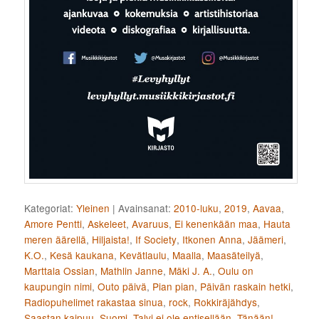
Kategoriat:
Yleinen
|
Avainsanat:
2010-luku
,
2019
,
Aavaa
,
Amore Pentti
,
Askeleet
,
Avaruus
,
Ei kenenkään maa
,
Hauta
meren äärellä
,
Hiljaista!
,
If Society
,
Itkonen Anna
,
Jäämeri
,
K.O.
,
Kesä kaukana
,
Kevätlaulu
,
Maalla
,
Maasäteilyä
,
Marttala Ossian
,
Mathlin Janne
,
Mäki J. A.
,
Oulu on
kaupungin nimi
,
Outo päivä
,
Pian pian
,
Päivän raskain hetki
,
Radiopuhelimet rakastaa sinua
,
rock
,
Rokkiräjähdys
,
Saastan kaipuu
,
Suomi
,
Talvi ei ole entisellään
,
Tänään!
,