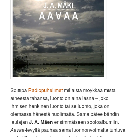
Soittipa
Radiopuhelimet
millaista möykkää mistä
aiheesta tahansa, luonto on aina läsnä – joko
ihmisen henkinen luonto tai se luonto, joka on
olemassa hänestä huolimatta. Sama pätee bändin
laulajan
J. A. Mäen
ensimmäiseen sooloalbumiin.
Aavaa
-levyllä pauhaa sama luonnonvoimalta tuntuva