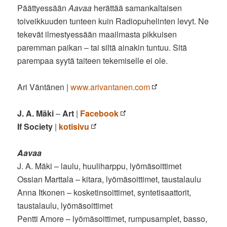
Päättyessään
Aavaa
herättää samankaltaisen
toiveikkuuden tunteen kuin Radiopuhelinten levyt. Ne
tekevät ilmestyessään maailmasta pikkuisen
paremman paikan – tai siltä ainakin tuntuu. Sitä
parempaa syytä taiteen tekemiselle ei ole.
Ari Väntänen |
www.arivantanen.com
J. A. Mäki
–
Art
|
Facebook
If Society
|
kotisivu
Aavaa
J. A. Mäki – laulu, huuliharppu, lyömäsoittimet
Ossian Marttala – kitara, lyömäsoittimet, taustalaulu
Anna Itkonen – kosketinsoittimet, syntetisaattorit,
taustalaulu, lyömäsoittimet
Pentti Amore – lyömäsoittimet, rumpusamplet, basso,