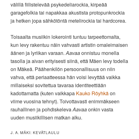
välillä fiilistelevää psykedeliarockia, kirpeää
garagefolkia tai napakkaa akustista protopunkrockia
ja hetken jopa sähkötöntä metelirockia tai hardcorea.
Toisaalta musiikin lokerointi tuntuu tarpeettomalta,
kun levy rakentuu näin vahvasti artistin omaleimaisen
äänen ja lyriikan varaan.
Aavaa
onnistuu monella
tasolla ja aivan erityisesti siinä, että Mäen levy todella
on Mäkeä. Päähenkilön persoonallisuus on niin
vahva, että periaatteessa hän voisi levyttää vaikka
millaiseksi sovitettua tavaraa identiteettiään
kadottamatta (kuten vaikkapa
Kauko Röyhkä
on
viime vuosina tehnyt). Toivottavasti enimmäkseen
rauhallinen ja pohdiskeleva
Aavaa
onkin vasta
uuden musiikillisen matkan alku.
J. A. MÄKI: KEVÄTLAULU