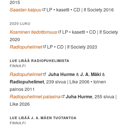
2015
Saastan kaipuu
LP • kasetti • CD | If Society 2016
2020-LUKU
Kosminen tiedottomuus
LP • kasetti • CD | If Society
2020
Radiopuhelimet
LP • CD | If Society 2023
LUE LISÄÄ RADIOPUHELIMISTA
FINNA.FI
Radiopuhelimet
Juha Hurme
&
J. A. Mäki
&
Radiopuhelimet
, 239 sivua | Like 2006 • toinen
painos 2011
Radiopuhelimet palasina
Juha Hurme
, 255 sivua |
Like 2026
LUE LISÄÄ J. A. MÄEN TUOTANTOA
FINNA.FI