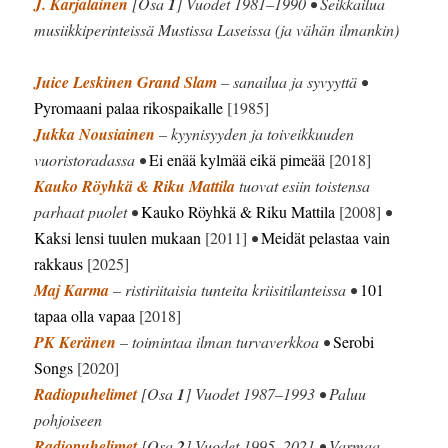
J. Karjalainen
[Osa
1
] Vuodet 1981–1990 • Seikkailua
musiikkiperinteissä Mustissa Laseissa (ja vähän ilmankin)
Juice Leskinen Grand Slam
– sanailua ja syvyyttä •
Pyromaani palaa rikospaikalle
[1985]
Jukka Nousiainen
– kyynisyyden ja toiveikkuuden
vuoristoradassa •
Ei enää kylmää eikä pimeää
[2018]
Kauko Röyhkä & Riku Mattila
tuovat esiin toistensa
parhaat puolet •
Kauko Röyhkä & Riku Mattila
[2008]
•
Kaksi lensi tuulen mukaan
[2011]
•
Meidät pelastaa vain
rakkaus
[2025]
Maj Karma
– ristiriitaisia tunteita kriisitilanteissa •
101
tapaa olla vapaa
[2018]
PK Keränen
– toimintaa ilman turvaverkkoa •
Serobi
Songs
[2020]
Radiopuhelimet
[Osa
1
] Vuodet 1987–1993 • Paluu
pohjoiseen
Radiopuhelimet
[Osa
2
] Vuodet 1995–2021 • Varmaa