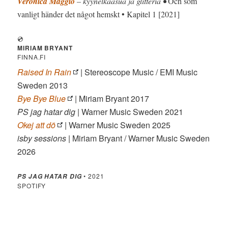
Veronica Maggio
– kyynelkaasua ja glitteriä •
Och som
vanligt händer det något hemskt • Kapitel 1 [2021]
💿
MIRIAM BRYANT
FINNA.FI
Raised In Rain
| Stereoscope Music / EMI Music
Sweden 2013
Bye Bye Blue
| Miriam Bryant 2017
PS jag hatar dig
| Warner Music Sweden 2021
Okej att dö
| Warner Music Sweden 2025
isby sessions
| Miriam Bryant / Warner Music Sweden
2026
• 2021
PS JAG HATAR DIG
SPOTIFY