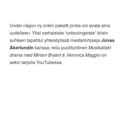
Under någon ny onkin paketti jonka voi avata aina
uudelleen. Yksi varhaisista “unboxingeista” biisin
suhteen tapahtui yhteistyössä mestariohjaaja
Jonas
Åkerlundin
kanssa; reilu puolituntinen
Musikaliskt
drama med Miriam Bryant & Veronica Maggio
on
sekin tarjolla YouTubessa.