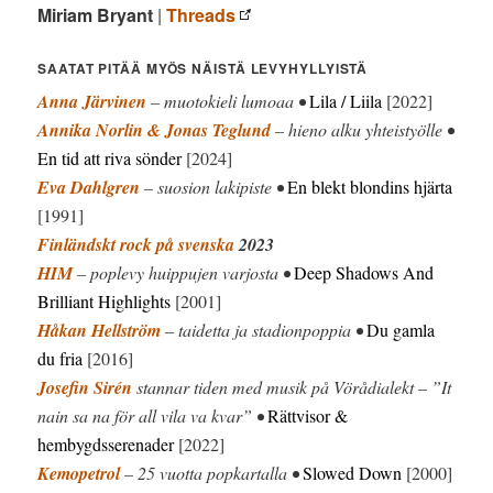
Miriam Bryant
|
Threads
SAATAT PITÄÄ MYÖS NÄISTÄ LEVYHYLLYISTÄ
Anna Järvinen
– muotokieli lumoaa •
Lila / Liila
[2022]
Annika Norlin & Jonas Teglund
– hieno alku yhteistyölle •
En tid att riva sönder
[2024]
Eva Dahlgren
– suosion lakipiste •
En blekt blondins hjärta
[1991]
Finländskt rock på svenska
2023
HIM
– poplevy huippujen varjosta •
Deep Shadows And
Brilliant Highlights
[2001]
Håkan Hellström
– taidetta ja stadionpoppia •
Du gamla
du fria
[2016]
Josefin Sirén
stannar tiden med musik på Vörådialekt – ”It
nain sa na för all vila va kvar” •
Rättvisor &
hembygdsserenader
[2022]
Kemopetrol
– 25 vuotta popkartalla •
Slowed Down
[2000]