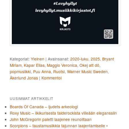
Kategoriat:
Yleinen
|
Avainsanat:
2020-luku
,
2025
,
Bryant
Miriam
,
Kapar Elias
,
Maggio Veronica
,
Okej att dö
,
popmusiikki
,
Puu Anna
,
Ruotsi
,
Warner Music Sweden
,
Åkerlund Jonas
|
Kommentoi
UUSIMMAT ARTIKKELIT
Boards Of Canada – ljudets arkeologi
Roxy Music – ilkikurisesta taiderockista viileään eleganssiin
John McGregorin paletti laajenee reunoiltaan
Scorpions – taustamusiikkia tajunnan laajentamiselle •