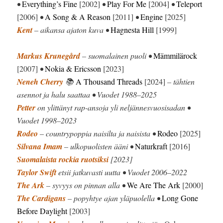
•
Everything’s Fine
[2002]
•
Play For Me
[2004]
•
Teleport
[2006]
•
A Song & A Reason
[2011]
•
Engine
[2025]
Kent
– aikansa ajaton kuva •
Hagnesta Hill
[1999]
Markus Krunegård
– suomalainen puoli •
Mämmilärock
[2007]
•
Nokia & Ericsson
[2023]
Neneh Cherry
📚
A Thousand Threads
[2024]
– tähtien
asennot ja halu saattaa • Vuodet 1988–2025
Petter
on ylittänyt rap-ansoja yli neljännesvuosisadan •
Vuodet 1998–2023
Rodeo
– countrypoppia naisilta ja naisista •
Rodeo
[2025]
Silvana Imam
– ulkopuolisten ääni •
Naturkraft
[2016]
Suomalaista rockia ruotsiksi
[2023]
Taylor Swift
etsii jatkuvasti uutta • Vuodet 2006–2022
The Ark
– syvyys on pinnan alla •
We Are The Ark
[2000]
The Cardigans
– popyhtye ajan yläpuolella •
Long Gone
Before Daylight
[2003]