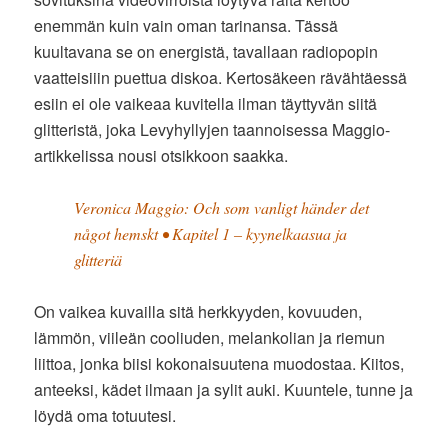
enemmän kuin vain oman tarinansa. Tässä
kuultavana se on energistä, tavallaan radiopopin
vaatteisiiin puettua diskoa. Kertosäkeen rävähtäessä
esiin ei ole vaikeaa kuvitella ilman täyttyvän siitä
glitteristä, joka Levyhyllyjen taannoisessa Maggio-
artikkelissa nousi otsikkoon saakka.
Veronica Maggio: Och som vanligt händer det
något hemskt • Kapitel 1 – kyynelkaasua ja
glitteriä
On vaikea kuvailla sitä herkkyyden, kovuuden,
lämmön, viileän cooliuden, melankolian ja riemun
liittoa, jonka biisi kokonaisuutena muodostaa. Kiitos,
anteeksi, kädet ilmaan ja sylit auki. Kuuntele, tunne ja
löydä oma totuutesi.