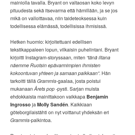
mainiolla tavalla. Bryant on valtaosan koko levyn
pituudesta sekä itsevarma että hämillään, ja se jos
mikä on valloittavaa, niin taideteoksessa kuin
todellisessa elämässä, todellisissa ihmisissä.
Hetken huomio: kirjoitettuani edellisen
tekstikappaleen lopun, vilkaisin puhelintani. Bryant
kirjoitti Instagram-storyssaan, miten
“tänä iltana
näemme Ruotsin epävarmimpien ihmisten
kokoontuvan yhteen ja samaan paikkaan”
. Hän
tarkoitti tällä
Grammis
-gaalaa, josta poistui
mukanaan
Årets pop
-pysti. Sarjan muista
ehdokkaista mainittakoon vaikkapa
Benjamin
Ingrosso
ja
Molly Sandén
. Kaikkiaan
göteborgilaistähti on nyt voittanut yhdeksän eri
Grammis
-palkintoa.