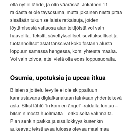
että nyt ei lähde, ja olin väärässä. Jokainen 11
raidasta ei ole täysosuma, mutta jokainen niistä pitää
sisällään tukun sellaisia ratkaisuja, joiden
löytämisestä valtaosa alan tekijöistä voi vain
haaveilla. Tekstit, sävellykselliset, sovitukselliset ja
tuotannolliset asiat tanssivat koko festarin alusta
loppuun samassa hengessä, kohti yhteistä maalia.
Voi vain toivoa, ettei vielä olla edes loppusuoralla.
Osumia, upotuksia ja upeaa itkua
Biisien sijoittelu levylle ei ole skippailuun
kannustavana digiaikanakaan lainkaan yhdentekevä
asia. Siksi lähtö ’In kom en ängel’ -raidalla tuntuu –
biisin nimestä huolimatta – erikoiselta valinnalta.
Pian senkin paikka ja sisällökkyys kuitenkin
aukeavat; teksti avaa tulossa olevaa maailmaa