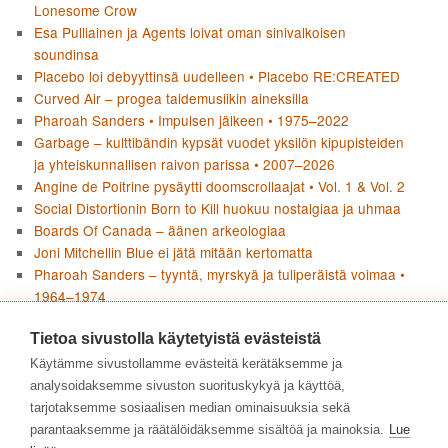
Lonesome Crow
Esa Pulliainen ja Agents loivat oman sinivalkoisen
soundinsa
Placebo loi debyyttinsä uudelleen • Placebo RE:CREATED
Curved Air – progea taidemusiikin aineksilla
Pharoah Sanders • Impulsen jälkeen • 1975–2022
Garbage – kulttibändin kypsät vuodet yksilön kipupisteiden
ja yhteiskunnallisen raivon parissa • 2007–2026
Angine de Poitrine pysäytti doomscrollaajat • Vol. 1 & Vol. 2
Social Distortionin Born to Kill huokuu nostalgiaa ja uhmaa
Boards Of Canada – äänen arkeologiaa
Joni Mitchellin Blue ei jätä mitään kertomatta
Pharoah Sanders – tyyntä, myrskyä ja tuliperäistä voimaa •
1964–1974
Flean paluu jazzjuurille • Honora
Tietoa sivustolla käytetyistä evästeistä
Käytämme sivustollamme evästeitä kerätäksemme ja
KIRJOITTAJAT
analysoidaksemme sivuston suorituskykyä ja käyttöä,
tarjotaksemme sosiaalisen median ominaisuuksia sekä
parantaaksemme ja räätälöidäksemme sisältöä ja mainoksia.
Lue