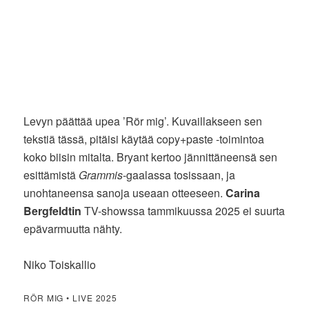
Levyn päättää upea ’Rör mig’. Kuvaillakseen sen
tekstiä tässä, pitäisi käytää copy+paste -toimintoa
koko biisin mitalta. Bryant kertoo jännittäneensä sen
esittämistä
Grammis
-gaalassa tosissaan, ja
unohtaneensa sanoja useaan otteeseen.
Carina
Bergfeldtin
TV-showssa tammikuussa 2025 ei suurta
epävarmuutta nähty.
Niko Toiskallio
RÖR MIG • LIVE 2025