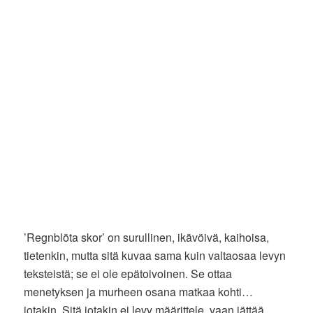
’Regnblöta skor’ on surullinen, ikävöivä, kaihoisa,
tietenkin, mutta sitä kuvaa sama kuin valtaosaa levyn
teksteistä; se ei ole epätoivoinen. Se ottaa
menetyksen ja murheen osana matkaa kohti…
jotakin. Sitä jotakin ei levy määrittele, vaan jättää