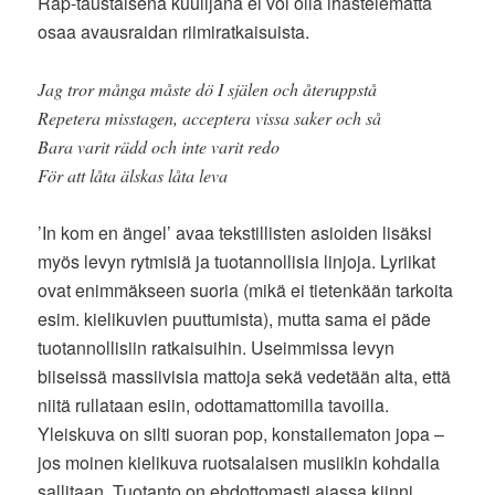
Rap-taustaisena kuulijana ei voi olla ihastelematta
osaa avausraidan riimiratkaisuista.
Jag tror många måste dö I själen och återuppstå
Repetera misstagen, acceptera vissa saker och så
Bara varit rädd och inte varit redo
För att låta älskas låta leva
’In kom en ängel’ avaa tekstillisten asioiden lisäksi
myös levyn rytmisiä ja tuotannollisia linjoja. Lyriikat
ovat enimmäkseen suoria (mikä ei tietenkään tarkoita
esim. kielikuvien puuttumista), mutta sama ei päde
tuotannollisiin ratkaisuihin. Useimmissa levyn
biiseissä massiivisia mattoja sekä vedetään alta, että
niitä rullataan esiin, odottamattomilla tavoilla.
Yleiskuva on silti suoran pop, konstailematon jopa –
jos moinen kielikuva ruotsalaisen musiikin kohdalla
sallitaan. Tuotanto on ehdottomasti ajassa kiinni,