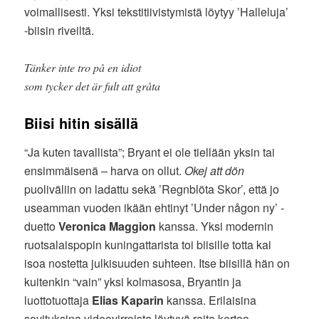
voimallisesti. Yksi tekstitiivistymistä löytyy ’Halleluja’
-biisin riveiltä.
Tänker inte tro på en idiot
som tycker det är fult att gråta
Biisi hitin sisällä
“Ja kuten tavallista”; Bryant ei ole tiellään yksin tai
ensimmäisenä – harva on ollut.
Okej att dön
puoliväliin on ladattu sekä ’Regnblöta Skor’, että jo
useamman vuoden ikään ehtinyt ’Under någon ny’ -
duetto
Veronica Maggion
kanssa. Yksi modernin
ruotsalaispopin kuningattarista toi biisille totta kai
isoa nostetta julkisuuden suhteen. Itse biisillä hän on
kuitenkin “vain” yksi kolmasosa, Bryantin ja
luottotuottaja
Elias Kaparin
kanssa. Erilaisina
sovituksina videovirroista löytyvä raita kertoo