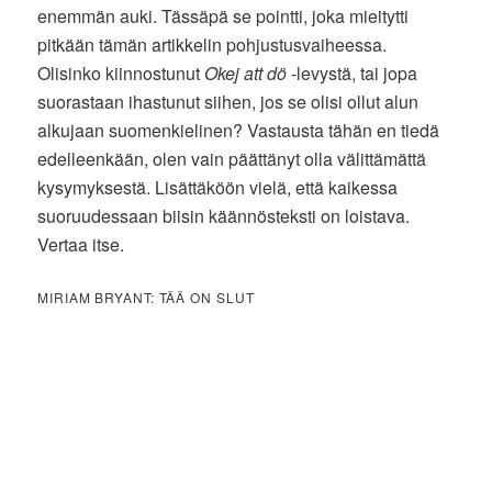
enemmän auki. Tässäpä se pointti, joka mieitytti
pitkään tämän artikkelin pohjustusvaiheessa.
Olisinko kiinnostunut
Okej att dö
-levystä, tai jopa
suorastaan ihastunut siihen, jos se olisi ollut alun
alkujaan suomenkielinen? Vastausta tähän en tiedä
edelleenkään, olen vain päättänyt olla välittämättä
kysymyksestä. Lisättäköön vielä, että kaikessa
suoruudessaan biisin käännösteksti on loistava.
Vertaa itse.
MIRIAM BRYANT: TÄÄ ON SLUT