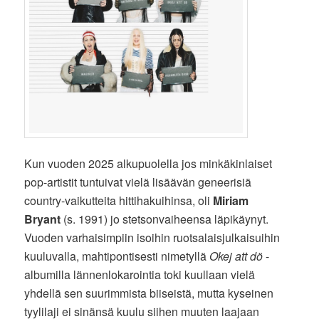
Kun vuoden 2025 alkupuolella jos minkäkinlaiset
pop-artistit tuntuivat vielä lisäävän geneerisiä
country-vaikutteita hittihakuihinsa, oli
Miriam
Bryant
(s. 1991) jo stetsonvaiheensa läpikäynyt.
Vuoden varhaisimpiin isoihin ruotsalaisjulkaisuihin
kuuluvalla, mahtipontisesti nimetyllä
Okej att dö
-
albumilla lännenlokarointia toki kuullaan vielä
yhdellä sen suurimmista biiseistä, mutta kyseinen
tyylilaji ei sinänsä kuulu siihen muuten laajaan