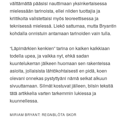
välttämättä pääsisi nauttimaan yksinkertaisessa
mielessään tarinoista, ellei niiden tuottajia ja
kriitikoita valistettaisi myös teoreettisessa ja
teknisessä mielessä. Liekö sattumaa, mutta Bryantin
kohdalla onnistuin antamaan tarinoiden vain tulla.
“Läpimärkien kenkien” tarina on kaiken kaikkiaan
todella upea, ja vaikka nyt, ehkä sadan
kuuntelukerran jälkeen huomaan sen rakenteissa
asioita, jollaisista lähtökohtaisesti en pidä, koen
olevani onnekas pystyttyäni nämä seikat alkuun
sivuuttamaan. Silmät kostuvat jälleen, biisin tekstiä
tätä artikkelia varten tarkemmin lukiessa ja
kuunnellessa.
MIRIAM BRYANT: REGNBLÖTA SKOR