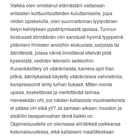
Vaikka olen omistanut elämästäni valtaosan
erilaisten kulttuurituotteiden kuluttamiselle, jopa
niiden opiskelulle, olen suunnattoman tyytyväinen
tietyn kehityksen pysähtymisestä ajoissa. Tunnun
toistuvasti törmäävän niin sanotusti hyvinä tyyppeinä
pitämieni ihmisten arvioihin elokuvista, sarjoista tai
äänitteistä, joissa nämä ilmoittavat etteivät pidä
kyseisistä, vedoten teknisiin seikkoihin.
Kuvankäsittely oli vääränlaista, kamera-ajot liian
pitkiä, äänityksissä käytetty vääränlaisia vahvistimia,
kompressointi tehty turhan tiukasti. Miten monta
upeaa, koskettavaa ja merkittävää tarinaa
meneekään ohi, jos näiden kaltaisista muotoseikoista
ei pääse ohi eikä yli? Ja samaan aikaan; muodon ja
sisällön tasapainoahan tämä kaikki on.
Oppineisuudelle on olemassa elintärkeä paikkansa
kokonaisuudessa, eikä kaltaiseni maallikkokaan