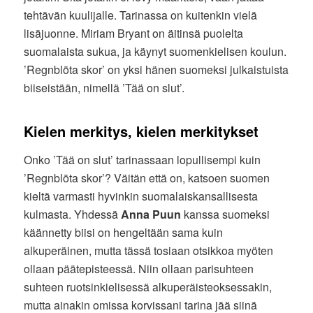
tehtävän kuulijalle. Tarinassa on kuitenkin vielä
lisäjuonne. Miriam Bryant on äitinsä puolelta
suomalaista sukua, ja käynyt suomenkielisen koulun.
’Regnblöta skor’ on yksi hänen suomeksi julkaistuista
biiseistään, nimellä ’Tää on slut’.
Kielen merkitys, kielen merkitykset
Onko ’Tää on slut’ tarinassaan lopullisempi kuin
’Regnblöta skor’? Väitän että on, katsoen suomen
kieltä varmasti hyvinkin suomalaiskansallisesta
kulmasta. Yhdessä
Anna Puun
kanssa suomeksi
käännetty biisi on hengeltään sama kuin
alkuperäinen, mutta tässä tosiaan otsikkoa myöten
ollaan päätepisteessä. Niin ollaan parisuhteen
suhteen ruotsinkielisessä alkuperäisteoksessakin,
mutta ainakin omissa korvissani tarina jää siinä