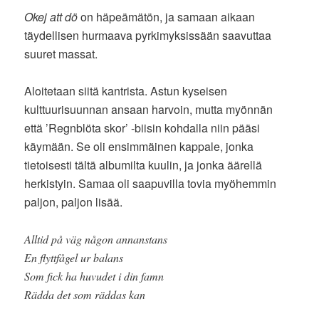
Okej att dö
on häpeämätön, ja samaan aikaan
täydellisen hurmaava pyrkimyksissään saavuttaa
suuret massat.
Aloitetaan siitä kantrista. Astun kyseisen
kulttuurisuunnan ansaan harvoin, mutta myönnän
että ’Regnblöta skor’ -biisin kohdalla niin pääsi
käymään. Se oli ensimmäinen kappale, jonka
tietoisesti tältä albumilta kuulin, ja jonka äärellä
herkistyin. Samaa oli saapuvilla tovia myöhemmin
paljon, paljon lisää.
Alltid på väg någon annanstans
En flyttfågel ur balans
Som fick ha huvudet i din famn
Rädda det som räddas kan