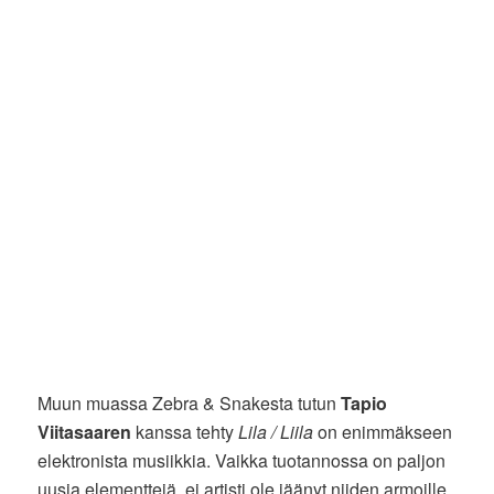
Muun muassa Zebra & Snakesta tutun
Tapio
Viitasaaren
kanssa tehty
Lila / Liila
on enimmäkseen
elektronista musiikkia. Vaikka tuotannossa on paljon
uusia elementtejä, ei artisti ole jäänyt niiden armoille.