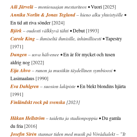
Aili Järvelä
– moniosaajan mestariteos •
Vuori
[2025]
Annika Norlin & Jonas Teglund
– hieno alku yhteistyölle •
En tid att riva sönder
[2024]
Björk
– oudosti välkkyvä tähti •
Debut
[1993]
Carole King
– ihmiseltä ihmisille, inhimillisesti •
Tapestry
[1971]
Dungen
– usva hälvenee •
En är för mycket och tusen
aldrig nog
[2022]
Eija Ahvo
– runon ja musiikin täydellinen symbioosi •
Lasimaalaus
[1990]
Eva Dahlgren
– suosion lakipiste •
En blekt blondins hjärta
[1991]
Finländskt rock på svenska
[2023]
Håkan Hellström
– taidetta ja stadionpoppia •
Du gamla
du fria
[2016]
Josefin Sirén
stannar tiden med musik på Vörådialekt – ”It