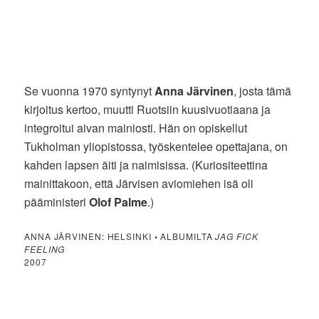
Se vuonna 1970 syntynyt
Anna Järvinen
, josta tämä
kirjoitus kertoo, muutti Ruotsiin kuusivuotiaana ja
integroitui aivan mainiosti. Hän on opiskellut
Tukholman yliopistossa, työskentelee opettajana, on
kahden lapsen äiti ja naimisissa. (Kuriositeettina
mainittakoon, että Järvisen aviomiehen isä oli
pääministeri
Olof Palme
.)
ANNA JÄRVINEN: HELSINKI
•
ALBUMILTA
JAG FICK
FEELING
2007