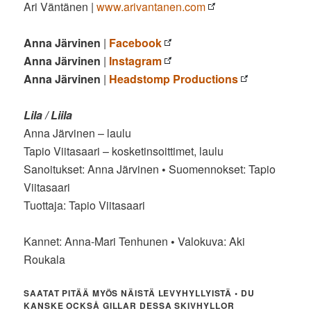
Ari Väntänen |
www.arivantanen.com
Anna Järvinen
|
Facebook
Anna Järvinen
|
Instagram
Anna Järvinen
|
Headstomp Productions
Lila / Liila
Anna Järvinen – laulu
Tapio Viitasaari – kosketinsoittimet, laulu
Sanoitukset: Anna Järvinen
•
Suomennokset: Tapio
Viitasaari
Tuottaja: Tapio Viitasaari
Kannet: Anna-Mari Tenhunen
•
Valokuva: Aki
Roukala
SAATAT PITÄÄ MYÖS NÄISTÄ LEVYHYLLYISTÄ • DU
KANSKE OCKSÅ GILLAR DESSA SKIVHYLLOR