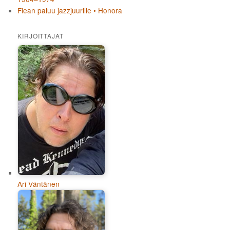
Flean paluu jazzjuurille • Honora
KIRJOITTAJAT
Ari Väntänen