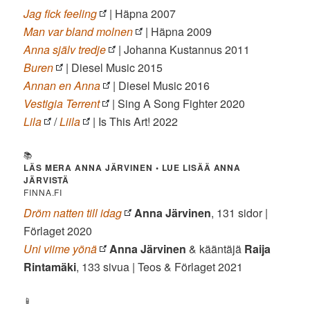
Jag fick feeling
| Häpna 2007
Man var bland molnen
| Häpna 2009
Anna själv tredje
| Johanna Kustannus 2011
Buren
| Diesel Music 2015
Annan en Anna
| Diesel Music 2016
Vestigia Terrent
| Sing A Song Fighter 2020
Lila
/
Liila
| Is This Art! 2022
📚
LÄS MERA ANNA JÄRVINEN
•
LUE LISÄÄ ANNA
JÄRVISTÄ
FINNA.FI
Dröm natten till idag
Anna Järvinen
, 131 sidor |
Förlaget 2020
Uni viime yönä
Anna Järvinen
& kääntäjä
Raija
Rintamäki
, 133 sivua | Teos & Förlaget 2021
📱