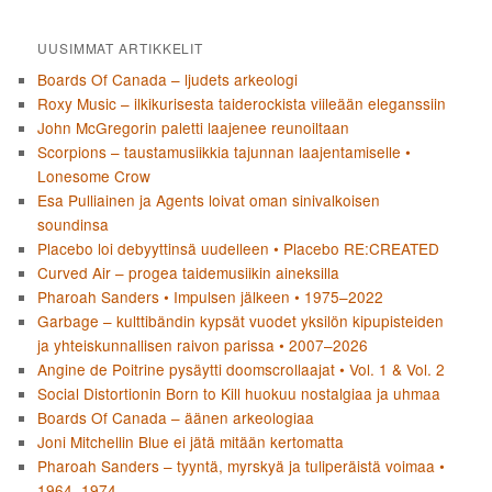
UUSIMMAT ARTIKKELIT
Boards Of Canada – ljudets arkeologi
Roxy Music – ilkikurisesta taiderockista viileään eleganssiin
John McGregorin paletti laajenee reunoiltaan
Scorpions – taustamusiikkia tajunnan laajentamiselle •
Lonesome Crow
Esa Pulliainen ja Agents loivat oman sinivalkoisen
soundinsa
Placebo loi debyyttinsä uudelleen • Placebo RE:CREATED
Curved Air – progea taidemusiikin aineksilla
Pharoah Sanders • Impulsen jälkeen • 1975–2022
Garbage – kulttibändin kypsät vuodet yksilön kipupisteiden
ja yhteiskunnallisen raivon parissa • 2007–2026
Angine de Poitrine pysäytti doomscrollaajat • Vol. 1 & Vol. 2
Social Distortionin Born to Kill huokuu nostalgiaa ja uhmaa
Boards Of Canada – äänen arkeologiaa
Joni Mitchellin Blue ei jätä mitään kertomatta
Pharoah Sanders – tyyntä, myrskyä ja tuliperäistä voimaa •
1964–1974