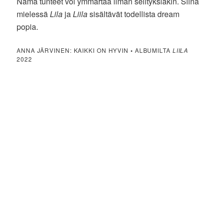
Nämä tunteet voi ymmärtää ilman selityksiäkin. Siinä
mielessä
Lila
ja
Liila
sisältävät todellista dream
popia.
ANNA JÄRVINEN: KAIKKI ON HYVIN
•
ALBUMILTA
LIILA
2022