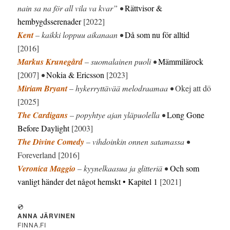
nain sa na för all vila va kvar” •
Rättvisor &
hembygdsserenader
[2022]
Kent
– kaikki loppuu aikanaan •
Då som nu för alltid
[2016]
Markus Krunegård
– suomalainen puoli •
Mämmilärock
[2007]
•
Nokia & Ericsson
[2023]
Miriam Bryant
– hykerryttävää melodraamaa •
Okej att dö
[2025]
The Cardigans
– popyhtye ajan yläpuolella •
Long Gone
Before Daylight
[2003]
The Divine Comedy
– vihdoinkin onnen satamassa •
Foreverland [2016]
Veronica Maggio
– kyynelkaasua ja glitteriä •
Och som
vanligt händer det något hemskt • Kapitel 1
[2021]
💿
ANNA JÄRVINEN
FINNA.FI