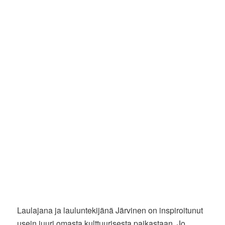
Laulajana ja lauluntekijänä Järvinen on inspiroitunut
usein juuri omasta kulttuurisesta paikastaan. Jo