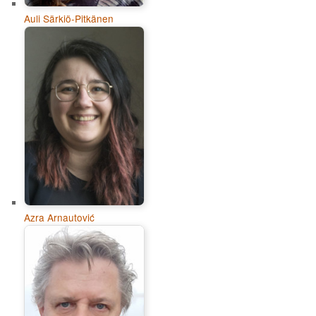
Auli Särkiö-Pitkänen
Azra Arnautović