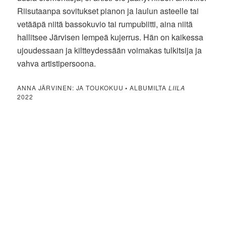
Riisutaanpa sovitukset pianon ja laulun asteelle tai
vetääpä niitä bassokuvio tai rumpubiitti, aina niitä
hallitsee Järvisen lempeä kujerrus. Hän on kaikessa
ujoudessaan ja kiltteydessään voimakas tulkitsija ja
vahva artistipersoona.
ANNA JÄRVINEN: JA TOUKOKUU
•
ALBUMILTA
LIILA
2022