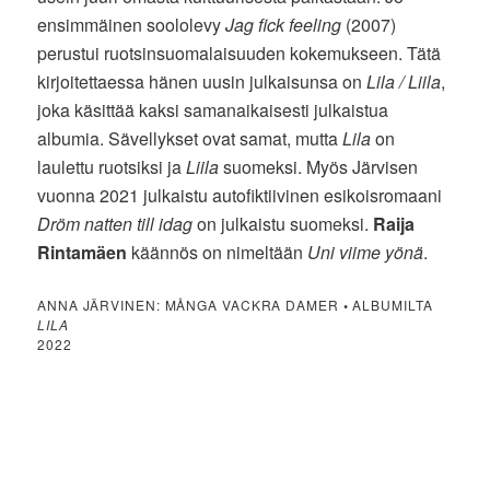
ensimmäinen soololevy
Jag fick feeling
(2007)
perustui ruotsinsuomalaisuuden kokemukseen. Tätä
kirjoitettaessa hänen uusin julkaisunsa on
Lila / Liila
,
joka käsittää kaksi samanaikaisesti julkaistua
albumia. Sävellykset ovat samat, mutta
Lila
on
laulettu ruotsiksi ja
Liila
suomeksi. Myös Järvisen
vuonna 2021 julkaistu autofiktiivinen esikoisromaani
Dröm natten till idag
on julkaistu suomeksi.
Raija
Rintamäen
käännös on nimeltään
Uni viime yönä
.
ANNA JÄRVINEN: MÅNGA VACKRA DAMER
•
ALBUMILTA
LILA
2022