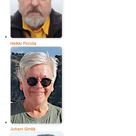
Heikki Poroila
Juhani Similä