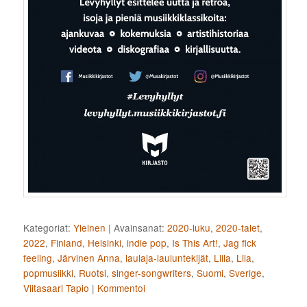
Kategoriat:
Yleinen
|
Avainsanat:
2020-luku
,
2020-talet
,
2022
,
Finland
,
Helsinki
,
indie pop
,
Is This Art!
,
Jag fick
feeling
,
Järvinen Anna
,
laulaja-lauluntekijät
,
Liila
,
Lila
,
popmusiikki
,
Ruotsi
,
singer-songwriters
,
Suomi
,
Sverige
,
Viitasaari Tapio
|
Kommentoi