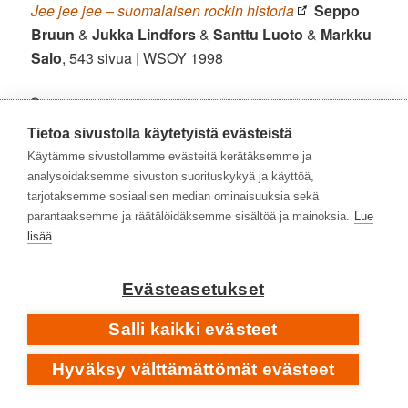
Jee jee jee – suomalaisen rockin historia
Seppo
Bruun
&
Jukka Lindfors
&
Santtu Luoto
&
Markku
Salo
, 543 sivua | WSOY 1998
📚
LUE LISÄÄ ATTE BLOMISTA JA LOVE RECORDSISTA
Tietoa sivustolla käytetyistä evästeistä
FINNA.FI
Käytämme sivustollamme evästeitä kerätäksemme ja
Atte Blom – mies Love Recordsin takana
Elina
analysoidaksemme sivuston suorituskykyä ja käyttöä,
Saksala
, 477 sivua | Johnny Kniga 2025
tarjotaksemme sosiaalisen median ominaisuuksia sekä
Love Records 1966–1979 • tarina, taiteilijat, tuotanto
parantaaksemme ja räätälöidäksemme sisältöä ja mainoksia.
Lue
Miska Rantanen
, 303 sivua | Schildts &
lisää
Söderströms 2005 • Tarkistettu laitos 2014
Evästeasetukset
SUOMEN TALVISOTA 1939–1940 •
UNDERGROUND-ROCK
1970
Salli kaikki evästeet
SPOTIFY
Hyväksy välttämättömät evästeet