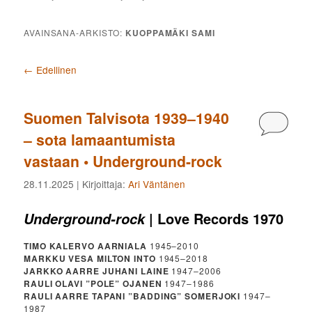
AVAINSANA-ARKISTO:
KUOPPAMÄKI SAMI
Artikkelien selaus
←
Edellinen
Suomen Talvisota 1939–1940
Kommen
– sota lamaantumista
vastaan • Underground-rock
28.11.2025
| Kirjoittaja:
Ari Väntänen
| Love Records 1970
Underground-rock
TIMO KALERVO AARNIALA
1945–2010
MARKKU VESA MILTON INTO
1945–2018
JARKKO AARRE JUHANI LAINE
1947–2006
RAULI OLAVI ”POLE” OJANEN
1947–1986
RAULI AARRE TAPANI ”BADDING” SOMERJOKI
1947–
1987