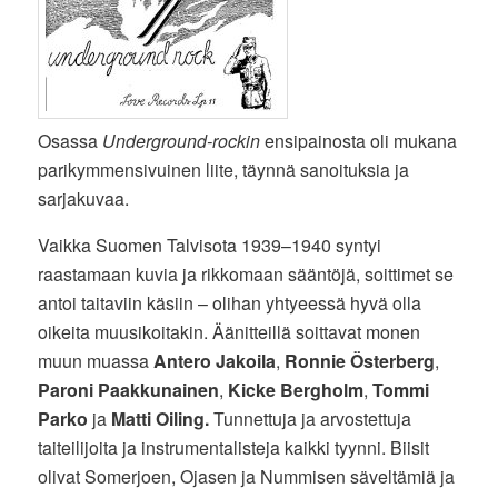
Osassa
Underground-rockin
ensipainosta oli mukana
parikymmensivuinen liite, täynnä sanoituksia ja
sarjakuvaa.
Vaikka Suomen Talvisota 1939–1940 syntyi
raastamaan kuvia ja rikkomaan sääntöjä, soittimet se
antoi taitaviin käsiin – olihan yhtyeessä hyvä olla
oikeita muusikoitakin. Äänitteillä soittavat monen
muun muassa
Antero Jakoila
,
Ronnie Österberg
,
Paroni Paakkunainen
,
Kicke Bergholm
,
Tommi
Parko
ja
Matti Oiling.
Tunnettuja ja arvostettuja
taiteilijoita ja instrumentalisteja kaikki tyynni. Biisit
olivat Somerjoen, Ojasen ja Nummisen säveltämiä ja