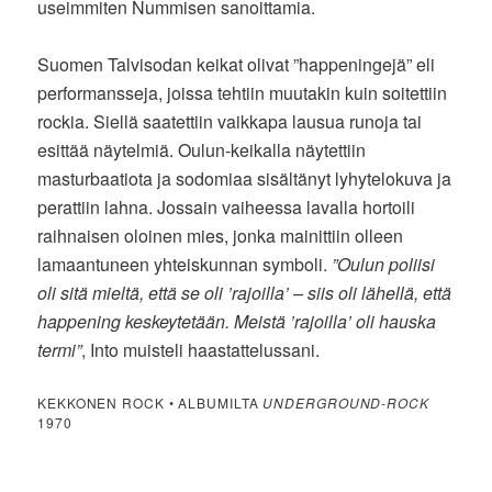
useimmiten Nummisen sanoittamia.
Suomen Talvisodan keikat olivat ”happeningejä” eli
performansseja, joissa tehtiin muutakin kuin soitettiin
rockia. Siellä saatettiin vaikkapa lausua runoja tai
esittää näytelmiä. Oulun-keikalla näytettiin
masturbaatiota ja sodomiaa sisältänyt lyhytelokuva ja
perattiin lahna. Jossain vaiheessa lavalla hortoili
raihnaisen oloinen mies, jonka mainittiin olleen
lamaantuneen yhteiskunnan symboli.
”Oulun poliisi
oli sitä mieltä, että se oli ’rajoilla’ – siis oli lähellä, että
happening keskeytetään. Meistä ’rajoilla’ oli hauska
termi”
, Into muisteli haastattelussani.
KEKKONEN ROCK • ALBUMILTA
UNDERGROUND-ROCK
1970