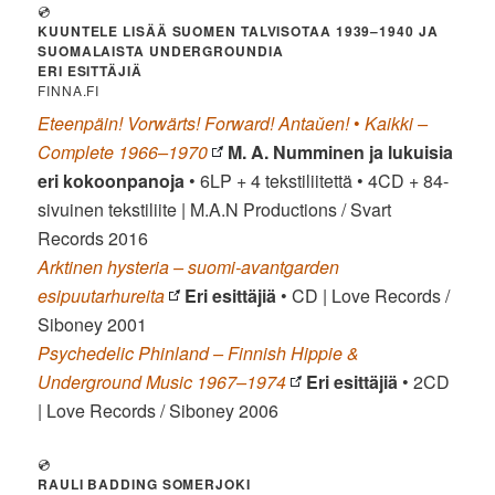
💿
KUUNTELE LISÄÄ SUOMEN TALVISOTAA 1939–1940 JA
SUOMALAISTA UNDERGROUNDIA
ERI ESITTÄJIÄ
FINNA.FI
Eteenpäin! Vorwärts! Forward! Antaǔen!
•
Kaikki –
Complete 1966–1970
M. A. Numminen ja lukuisia
eri kokoonpanoja
• 6LP + 4 tekstiliitettä • 4CD + 84-
sivuinen tekstiliite | M.A.N Productions / Svart
Records 2016
Arktinen hysteria – suomi-avantgarden
esipuutarhureita
Eri esittäjiä
• CD | Love Records /
Siboney 2001
Psychedelic Phinland – Finnish Hippie &
Underground Music 1967–1974
Eri esittäjiä
• 2CD
| Love Records / Siboney 2006
💿
RAULI BADDING SOMERJOKI