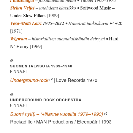
Sielun Veljet
– unohdettu klassikko •
Softwood Music –
Under Slow Pillars
[1989]
Vesa-Matti Loiri
1945–2022
• Hämäriä tuokiokuvia •
4+20
[1971]
Wigwam
– historiallisen suomalaisbändin debyytti •
Hard
N’ Horny
[1969]
💿
SUOMEN TALVISOTA 1939–1940
FINNA.FI
Underground-rock
| Love Records 1970
💿
UNDERGROUND ROCK ORCHESTRA
FINNA.FI
Suomi nyt(t) – (+tilanne vuosilta 1979–1993)
|
Rockadillo / MAN Productions / Eteenpäin! 1993