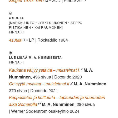
Singlet 1970–1987
• 2CD | Ainoa! 2017
💿
4 SUUTA
[MARKKU INTO • JYRKI SIUKONEN • SEPPO
PIETIKÄINEN • KAI RAUMONEN]
FINNA.FI
4suuta
• LP | Rockadillo 1984
📚
LUE LISÄÄ M. A. NUMMISESTA
FINNA.FI
Kaukana väijyy ystäviä – muistelmat I
M. A.
Numminen
, 496 sivua | Docendo 2020
On syytä muistaa – muistelmat II
M. A. Numminen
,
373 sivua | Docendo 2021
Keppostelua ja kulttuuria – lapsuuden ja nuoruuden
aika Somerolla
M. A. Numminen
, 280 sivua
| Werner Söderström osakeyhtiö 2024