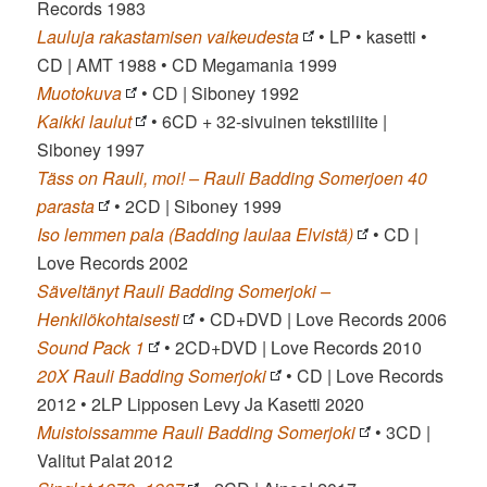
Records 1983
Lauluja rakastamisen vaikeudesta
• LP • kasetti •
CD | AMT 1988 • CD Megamania 1999
Muotokuva
• CD | Siboney 1992
Kaikki laulut
• 6CD + 32-sivuinen tekstiliite |
Siboney 1997
Täss on Rauli, moi! – Rauli Badding Somerjoen 40
parasta
• 2CD | Siboney 1999
Iso lemmen pala (Badding laulaa Elvistä)
• CD |
Love Records 2002
Säveltänyt Rauli Badding Somerjoki –
Henkilökohtaisesti
• CD+DVD | Love Records 2006
Sound Pack 1
• 2CD+DVD | Love Records 2010
20X Rauli Badding Somerjoki
• CD | Love Records
2012 • 2LP Lipposen Levy Ja Kasetti 2020
Muistoissamme Rauli Badding Somerjoki
• 3CD |
Valitut Palat 2012