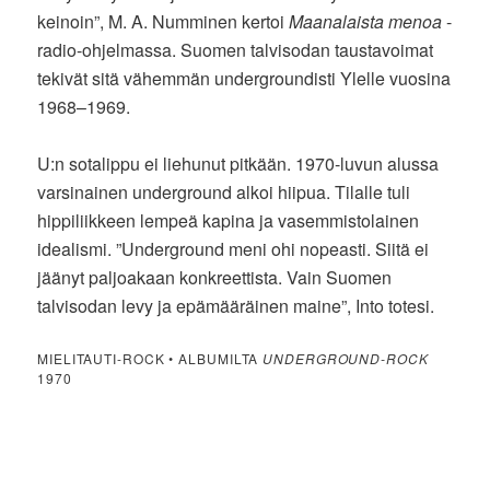
keinoin”, M. A. Numminen kertoi
Maanalaista menoa
-
radio-ohjelmassa. Suomen talvisodan taustavoimat
tekivät sitä vähemmän undergroundisti Ylelle vuosina
1968–1969.
U:n sotalippu ei liehunut pitkään. 1970-luvun alussa
varsinainen underground alkoi hiipua. Tilalle tuli
hippiliikkeen lempeä kapina ja vasemmistolainen
idealismi. ”Underground meni ohi nopeasti. Siitä ei
jäänyt paljoakaan konkreettista. Vain Suomen
talvisodan levy ja epämääräinen maine”, Into totesi.
MIELITAUTI-ROCK • ALBUMILTA
UNDERGROUND-ROCK
1970