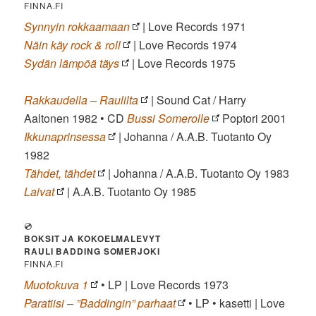
FINNA.FI
Synnyin rokkaamaan
| Love Records 1971
Näin käy rock & roll
| Love Records 1974
Sydän lämpöä täys
| Love Records 1975
Rakkaudella – Raulilta
| Sound Cat / Harry
Aaltonen 1982 • CD
Bussi Somerolle
Poptori 2001
Ikkunaprinsessa
| Johanna / A.A.B. Tuotanto Oy
1982
Tähdet, tähdet
| Johanna / A.A.B. Tuotanto Oy 1983
Laivat
| A.A.B. Tuotanto Oy 1985
💿
BOKSIT JA KOKOELMALEVYT
RAULI BADDING SOMERJOKI
FINNA.FI
Muotokuva 1
• LP | Love Records 1973
Paratiisi – ”Baddingin” parhaat
• LP • kasetti | Love