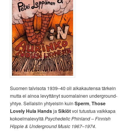
Suomen talvisota 1939–40 oli aikakautensa tärkein
mutta ei ainoa levyttänyt suomalainen underground-
yhtye. Sellaisiin yhtyeisiin kuin
Sperm
,
Those
Lovely Hula Hands
ja
Sikiöt
voi tutustua vaikkapa
kokoelmalevyltä
Psychedelic Phinland – Finnish
Hippie & Underground Music 1967–1974
.