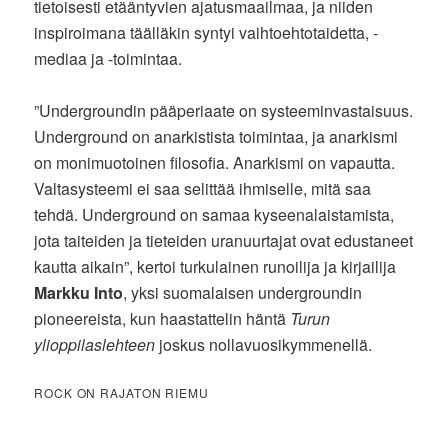
tietoisesti etääntyvien ajatusmaailmaa, ja niiden
inspiroimana täälläkin syntyi vaihtoehtotaidetta, -
mediaa ja -toimintaa.
”Undergroundin pääperiaate on systeeminvastaisuus.
Underground on anarkistista toimintaa, ja anarkismi
on monimuotoinen filosofia. Anarkismi on vapautta.
Valtasysteemi ei saa selittää ihmiselle, mitä saa
tehdä. Underground on samaa kyseenalaistamista,
jota taiteiden ja tieteiden uranuurtajat ovat edustaneet
kautta aikain”, kertoi turkulainen runoilija ja kirjailija
Markku Into
, yksi suomalaisen undergroundin
pioneereista, kun haastattelin häntä
Turun
ylioppilaslehteen
joskus nollavuosikymmenellä.
ROCK ON RAJATON RIEMU