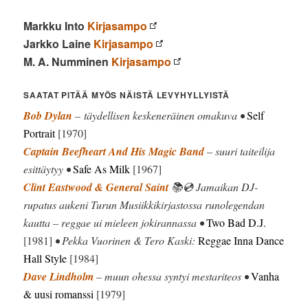
Markku Into
Kirjasampo
Jarkko Laine
Kirjasampo
M. A. Numminen
Kirjasampo
SAATAT PITÄÄ MYÖS NÄISTÄ LEVYHYLLYISTÄ
Bob Dylan
– täydellisen keskeneräinen omakuva •
Self
Portrait
[1970]
Captain Beefheart And His Magic Band
– suuri taiteilija
esittäytyy •
Safe As Milk
[1967]
Clint Eastwood & General Saint
📚💿 Jamaikan DJ-
rupatus aukeni Turun Musiikkikirjastossa runolegendan
kautta – reggae ui mieleen jokirannassa •
Two Bad D.J.
[1981]
• Pekka Vuorinen & Tero Kaski:
Reggae Inna Dance
Hall Style
[1984]
Dave Lindholm
– muun ohessa syntyi mestariteos •
Vanha
& uusi romanssi
[1979]