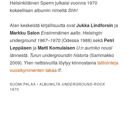
Helsinkiläinen Sperm julkaisi vuonna 1970
kokeellisen albumin nimeltä
Shh!
Alan keskeistä kirjallisuutta ovat
Jukka Lindforsin
ja
Markku Salon
Ensimmäinen aalto
.
Helsingin
underground 1967–1970
(Odessa 1988) sekä
Petri
Leppäsen
ja
Matti Komulaisen
U:n aurinko nousi
lännestä. Turun undergroundin historia
(Sammakko
2009). Ylen nettisivuilta löytyy kiinnostavia
taltiointeja
vuosikymmenten takaa
.
SUOMI PALAA • ALBUMILTA
UNDERGROUND-ROCK
1970