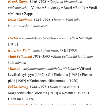
Frank Zappa
1940–1993
• Zappa ja länsimainen
taidemusiikki –
Varèse
•
Stravinsky
•
Ravel
•
Bartók
•
Verdi
•
Mozart
•
Zappa
Irwin Goodman
1943–1991
• Irwinin 1960-luku –
kansantaiteilijan nousukiito
Hector
– romantiikkaa tekniikan sukupolvelle •
Nostalgia
[1972]
Kingston Wall
– tanssi pieni transsi •
II
[1993]
Matti Pellonpää
1951–1995
• Matti Pellonpää lauloi niin
kuin näytteli
Muksut
– kirjantuosuinen tuulahdus 60-lukua •
Viisumi
keväästä syksyyn
[1967]
•
Olé Finlandia
[1968]
•
Pienen
pieni
[1969]
•
Kotimainen elämänmuoto
[1970]
Pekka Streng
1948–1975
• Kohti unen maata •
Magneettimiehen kuolema
[1970]
•
Kesämaa
[1972]
•
Unen maa
[2009]
Pihasoittajat
– folklaulelman helmi • Vuodet 1965–1978