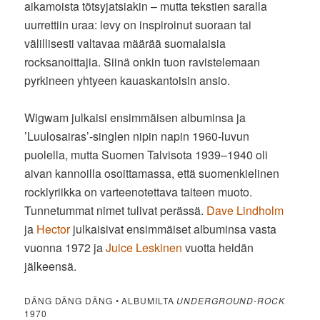
aikamoista tötsyjatsiakin – mutta tekstien saralla
uurrettiin uraa: levy on inspiroinut suoraan tai
välillisesti valtavaa määrää suomalaisia
rocksanoittajia. Siinä onkin tuon ravistelemaan
pyrkineen yhtyeen kauaskantoisin ansio.
Wigwam julkaisi ensimmäisen albuminsa ja
’Luulosairas’-singlen nipin napin 1960-luvun
puolella, mutta Suomen Talvisota 1939–1940 oli
aivan kannoilla osoittamassa, että suomenkielinen
rocklyriikka on varteenotettava taiteen muoto.
Tunnetummat nimet tulivat perässä.
Dave Lindholm
ja
Hector
julkaisivat ensimmäiset albuminsa vasta
vuonna 1972 ja
Juice Leskinen
vuotta heidän
jälkeensä.
DÄNG DÄNG DÄNG • ALBUMILTA
UNDERGROUND-ROCK
1970