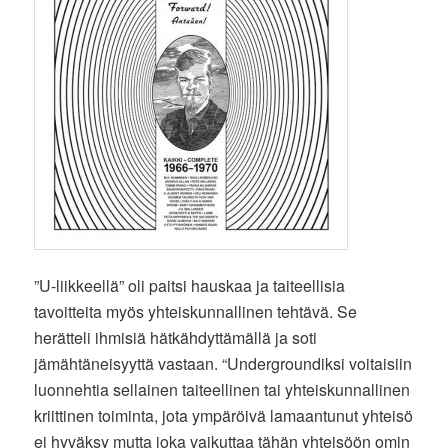
”U-liikkeellä” oli paitsi hauskaa ja taiteellisia
tavoitteita myös yhteiskunnallinen tehtävä. Se
herätteli ihmisiä hätkähdyttämällä ja soti
jämähtäneisyyttä vastaan. “Undergroundiksi voitaisiin
luonnehtia sellainen taiteellinen tai yhteiskunnallinen
kriittinen toiminta, jota ympäröivä lamaantunut yhteisö
ei hyväksy mutta joka vaikuttaa tähän yhteisöön omin