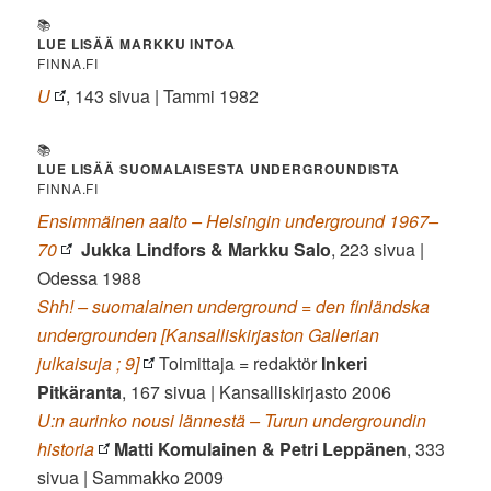
📚
LUE LISÄÄ MARKKU INTOA
FINNA.FI
U
, 143 sivua | Tammi 1982
📚
LUE LISÄÄ SUOMALAISESTA UNDERGROUNDISTA
FINNA.FI
Ensimmäinen aalto – Helsingin underground 1967–
70
Jukka Lindfors & Markku Salo
, 223 sivua |
Odessa 1988
Shh! – suomalainen underground = den finländska
undergrounden [Kansalliskirjaston Gallerian
julkaisuja ; 9]
Toimittaja = redaktör
Inkeri
Pitkäranta
, 167 sivua | Kansalliskirjasto 2006
U:n aurinko nousi lännestä – Turun undergroundin
historia
Matti Komulainen & Petri Leppänen
, 333
sivua | Sammakko 2009