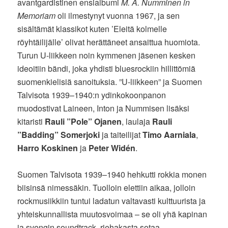
avantgardistinen ensialbumi
M. A. Numminen in
Memoriam
oli ilmestynyt vuonna 1967, ja sen
sisältämät klassikot kuten ’Eleitä kolmelle
röyhtäilijälle’ olivat herättäneet ansaittua huomiota.
Turun U-liikkeen noin kymmenen jäsenen kesken
ideoitiin bändi, joka yhdisti bluesrockiin hillittömiä
suomenkielisiä sanoituksia. ”U-liikkeen” ja Suomen
Talvisota 1939–1940:n ydinkokoonpanon
muodostivat Laineen, Inton ja Nummisen lisäksi
kitaristi
Rauli ”Pole” Ojanen
, laulaja
Rauli
”Badding” Somerjoki
ja taiteilijat
Timo Aarniala
,
Harro Koskinen
ja
Peter Widén
.
Suomen Talvisota 1939–1940 hehkutti rokkia monen
biisinsä nimessäkin. Tuolloin elettiin aikaa, jolloin
rockmusiikkiin tuntui ladatun valtavasti kulttuurista ja
yhteiskunnallista muutosvoimaa – se oli yhä kapinan
ja svengin soundtrack, riehakasta sotaa