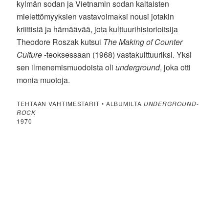
kylmän sodan ja Vietnamin sodan kaltaisten
mielettömyyksien vastavoimaksi nousi jotakin
kriittistä ja härnäävää, jota kulttuurihistorioitsija
Theodore Roszak kutsui
The Making of Counter
Culture
-teoksessaan (1968) vastakulttuuriksi. Yksi
sen ilmenemismuodoista oli
underground
, joka otti
monia muotoja.
TEHTAAN VAHTIMESTARIT • ALBUMILTA
UNDERGROUND-
ROCK
1970