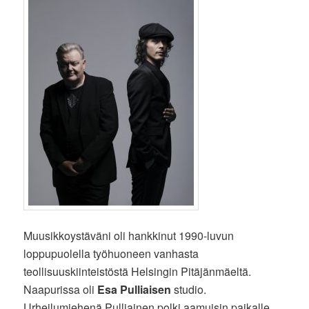
Muusikkoystäväni oli hankkinut 1990-luvun
loppupuolella työhuoneen vanhasta
teollisuuskiinteistöstä Helsingin Pitäjänmäeltä.
Naapurissa oli
Esa Pulliaisen
studio.
Urheilumiehenä Pulliainen polki aamuisin paikalle