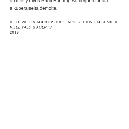
on liitetty myös Rauli Badding Somerjoen laulua
alkuperäiseltä demolta.
VILLE VALO & AGENTS: ORPOLAPSI KIURUN • ALBUMILTA
VILLE VALO & AGENTS
2019