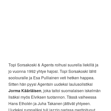
Topi Sorsakoski & Agents roihusi suurella liekillä ja
jo vuonna 1992 yhtye hajosi. Topi Sorsakoski lähti
soolouralle ja Esa Pulliainen veti hetken happea.
Sitten hän pyysi Agentsin uudeksi laulusolistiksi
Jorma Kääriäisen
, joka taitoi suomalaisen iskelmän
lisäksi myös Elviksen tuotannon. Tässä vaiheessa
Hans Etholén ja Juha Takanen jättivät yhtyeen.
Uudeksi rumpaliksi tuli jazzin parissa meritoitunut