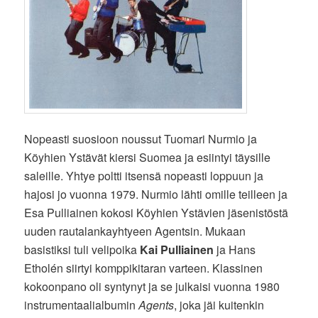
Nopeasti suosioon noussut Tuomari Nurmio ja
Köyhien Ystävät kiersi Suomea ja esiintyi täysille
saleille. Yhtye poltti itsensä nopeasti loppuun ja
hajosi jo vuonna 1979. Nurmio lähti omille teilleen ja
Esa Pulliainen kokosi Köyhien Ystävien jäsenistöstä
uuden rautalankayhtyeen Agentsin. Mukaan
basistiksi tuli velipoika
Kai Pulliainen
ja Hans
Etholén siirtyi komppikitaran varteen. Klassinen
kokoonpano oli syntynyt ja se julkaisi vuonna 1980
instrumentaalialbumin
Agents
, joka jäi kuitenkin