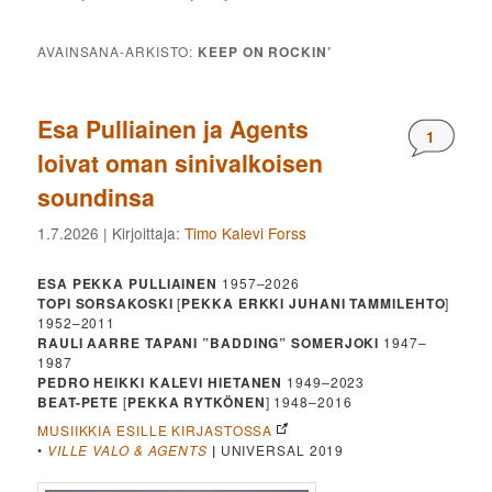
AVAINSANA-ARKISTO:
KEEP ON ROCKIN’
Esa Pulliainen ja Agents
Komment
1
loivat oman sinivalkoisen
soundinsa
1.7.2026
| Kirjoittaja:
Timo Kalevi Forss
ESA PEKKA PULLIAINEN
1957–2026
TOPI SORSAKOSKI
[
PEKKA ERKKI JUHANI TAMMILEHTO
]
1952–2011
RAULI AARRE TAPANI ”BADDING” SOMERJOKI
1947–
1987
PEDRO HEIKKI KALEVI HIETANEN
1949–2023
BEAT-PETE
[
PEKKA RYTKÖNEN
] 1948–2016
MUSIIKKIA ESILLE KIRJASTOSSA
•
VILLE VALO & AGENTS
|
UNIVERSAL 2019