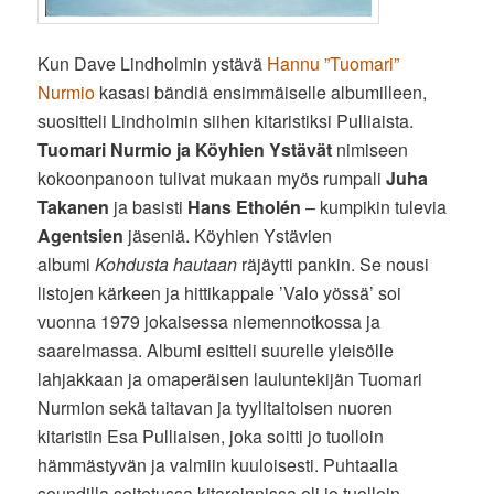
Kun Dave Lindholmin ystävä
Hannu ”Tuomari”
Nurmio
kasasi bändiä ensimmäiselle albumilleen,
suositteli Lindholmin siihen kitaristiksi Pulliaista.
Tuomari Nurmio ja Köyhien Ystävät
nimiseen
kokoonpanoon tulivat mukaan myös rumpali
Juha
Takanen
ja basisti
Hans Etholén
– kumpikin tulevia
Agentsien
jäseniä. Köyhien Ystävien
albumi
Kohdusta hautaan
räjäytti pankin. Se nousi
listojen kärkeen ja hittikappale ’Valo yössä’ soi
vuonna 1979 jokaisessa niemennotkossa ja
saarelmassa. Albumi esitteli suurelle yleisölle
lahjakkaan ja omaperäisen lauluntekijän Tuomari
Nurmion sekä taitavan ja tyylitaitoisen nuoren
kitaristin Esa Pulliaisen, joka soitti jo tuolloin
hämmästyvän ja valmiin kuuloisesti. Puhtaalla
soundilla soitetussa kitaroinnissa oli jo tuolloin