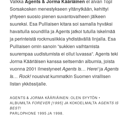
Vaikka
Agents & Jorma Kääriäinen
ei aivan Topi
Sorsakosken menestykseen yltänytkään, kehittyi
yhtyeen suosio pienen suvantovaiheen jälkeen
suureksi. Esa Pulliaisen kitara soi samalla hyväksi
havaitulla soundilla ja Agents jatkoi tutulla iskelmää
ja perinteistä rockmusiikkia yhdistävällä linjalla. Esa
Pulliaisen omin sanoin ”sukkien vaihtamista
suurempaa uudistumista ei ollut luvassa”. Agents teki
Jorma Kääriäisen kanssa seitsemän albumia, joista
vuonna 2001 ilmestyneet
Agents Is… Here!
ja
Agents
Is… Rock!
nousivat kummatkin Suomen virallisen
listan ykkössijalle.
AGENTS & JORMA KÄÄRIÄINEN: OLEN SYYTÖN •
ALBUMILTA
FOREVER [1995]
JA KOKOELMALTA
AGENTS IS
BEST!
PARLOPHONE 1995 JA 1998.