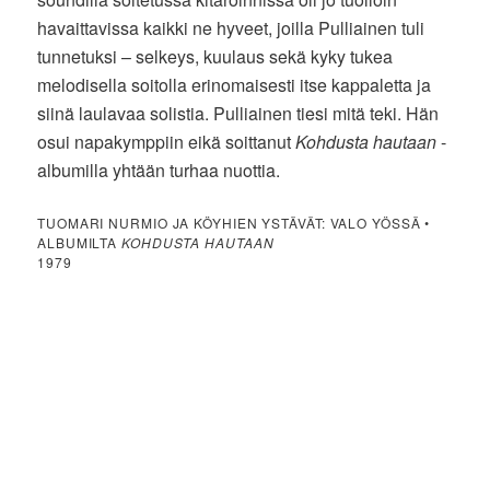
havaittavissa kaikki ne hyveet, joilla Pulliainen tuli
tunnetuksi – selkeys, kuulaus sekä kyky tukea
melodisella soitolla erinomaisesti itse kappaletta ja
siinä laulavaa solistia. Pulliainen tiesi mitä teki. Hän
osui napakymppiin eikä soittanut
Kohdusta hautaan
-
albumilla yhtään turhaa nuottia.
TUOMARI NURMIO JA KÖYHIEN YSTÄVÄT: VALO YÖSSÄ •
ALBUMILTA
KOHDUSTA HAUTAAN
1979