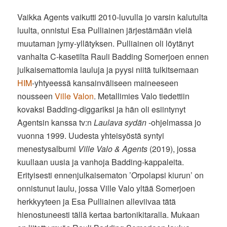
Vaikka Agents vaikutti 2010-luvulla jo varsin kalutulta
luulta, onnistui Esa Pulliainen järjestämään vielä
muutaman jymy-yllätyksen. Pulliainen oli löytänyt
vanhalta C-kasetilta Rauli Badding Somerjoen ennen
julkaisemattomia lauluja ja pyysi niitä tulkitsemaan
HIM
-yhtyeessä kansainväliseen maineeseen
nousseen
Ville Valon
. Metallimies Valo tiedettiin
kovaksi Badding-diggariksi ja hän oli esiintynyt
Agentsin kanssa tv:n
Laulava sydän
-ohjelmassa jo
vuonna 1999. Uudesta yhteisyöstä syntyi
menestysalbumi
Ville Valo & Agents
(2019), jossa
kuullaan uusia ja vanhoja Badding-kappaleita.
Erityisesti ennenjulkaisematon ’Orpolapsi kiurun’ on
onnistunut laulu, jossa Ville Valo yltää Somerjoen
herkkyyteen ja Esa Pulliainen alleviivaa tätä
hienostuneesti tällä kertaa bartonikitaralla. Mukaan