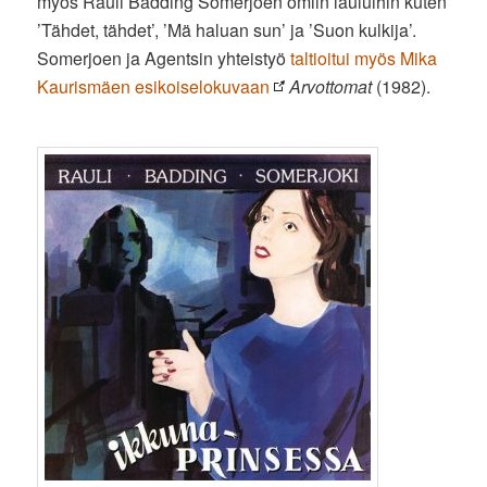
myös Rauli Badding Somerjoen omiin lauluihin kuten
’Tähdet, tähdet’, ’Mä haluan sun’ ja ’Suon kulkija’.
Somerjoen ja Agentsin yhteistyö
taltioitui myös Mika
Kaurismäen esikoiselokuvaan
Arvottomat
(1982).