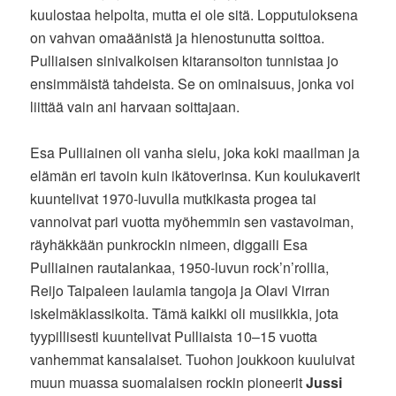
kuulostaa helpolta, mutta ei ole sitä. Lopputuloksena
on vahvan omaäänistä ja hienostunutta soittoa.
Pulliaisen sinivalkoisen kitaransoiton tunnistaa jo
ensimmäistä tahdeista. Se on ominaisuus, jonka voi
liittää vain ani harvaan soittajaan.
Esa Pulliainen oli vanha sielu, joka koki maailman ja
elämän eri tavoin kuin ikätoverinsa. Kun koulukaverit
kuuntelivat 1970-luvulla mutkikasta progea tai
vannoivat pari vuotta myöhemmin sen vastavoiman,
räyhäkkään punkrockin nimeen, diggaili Esa
Pulliainen rautalankaa, 1950-luvun rock’n’rollia,
Reijo Taipaleen laulamia tangoja ja Olavi Virran
iskelmäklassikoita. Tämä kaikki oli musiikkia, jota
tyypillisesti kuuntelivat Pulliaista 10–15 vuotta
vanhemmat kansalaiset. Tuohon joukkoon kuuluivat
muun muassa suomalaisen rockin pioneerit
Jussi