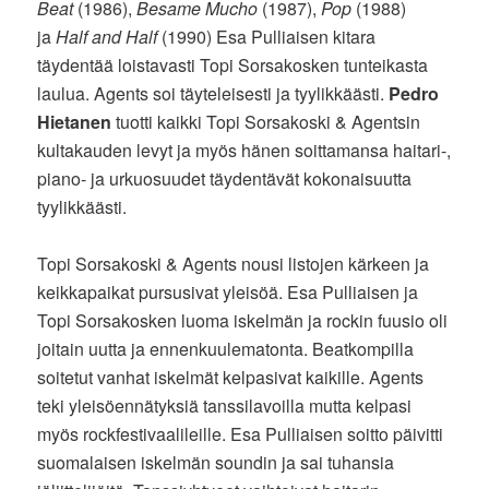
Beat
(1986),
Besame Mucho
(1987),
Pop
(1988)
ja
Half and Half
(1990) Esa Pulliaisen kitara
täydentää loistavasti Topi Sorsakosken tunteikasta
laulua. Agents soi täyteleisesti ja tyylikkäästi.
Pedro
Hietanen
tuotti kaikki Topi Sorsakoski & Agentsin
kultakauden levyt ja myös hänen soittamansa haitari-,
piano- ja urkuosuudet täydentävät kokonaisuutta
tyylikkäästi.
Topi Sorsakoski & Agents nousi listojen kärkeen ja
keikkapaikat pursusivat yleisöä. Esa Pulliaisen ja
Topi Sorsakosken luoma iskelmän ja rockin fuusio oli
joitain uutta ja ennenkuulematonta. Beatkompilla
soitetut vanhat iskelmät kelpasivat kaikille. Agents
teki yleisöennätyksiä tanssilavoilla mutta kelpasi
myös rockfestivaalileille. Esa Pulliaisen soitto päivitti
suomalaisen iskelmän soundin ja sai tuhansia