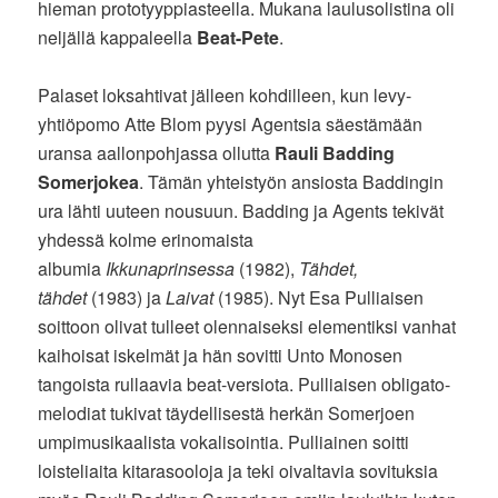
hieman prototyyppiasteella. Mukana laulusolistina oli
neljällä kappaleella
Beat-Pete
.
Palaset loksahtivat jälleen kohdilleen, kun levy-
yhtiöpomo Atte Blom pyysi Agentsia säestämään
uransa aallonpohjassa ollutta
Rauli Badding
Somerjokea
. Tämän yhteistyön ansiosta Baddingin
ura lähti uuteen nousuun. Badding ja Agents tekivät
yhdessä kolme erinomaista
albumia
Ikkunaprinsessa
(1982),
Tähdet,
tähdet
(1983) ja
Laivat
(1985). Nyt Esa Pulliaisen
soittoon olivat tulleet olennaiseksi elementiksi vanhat
kaihoisat iskelmät ja hän sovitti Unto Monosen
tangoista rullaavia beat-versiota. Pulliaisen obligato-
melodiat tukivat täydellisestä herkän Somerjoen
umpimusikaalista vokalisointia. Pulliainen soitti
loisteliaita kitarasooloja ja teki oivaltavia sovituksia