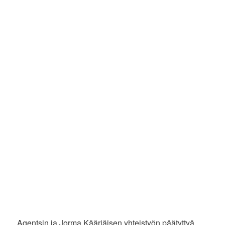
Agentsin ja Jorma Kääriäisen yhteistyön päätyttyä