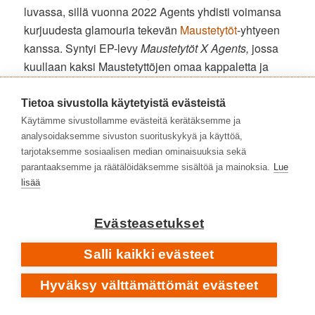
luvassa, sillä vuonna 2022 Agents yhdisti voimansa
kurjuudesta glamouria tekevän
Maustetytöt
-yhtyeen
kanssa. Syntyi EP-levy
Maustetytöt X Agents,
jossa
kuullaan kaksi Maustetyttöjen omaa kappaletta ja
kaksi Agentsin vanhaa klassikkoa.
Kaisa ja Anna
Karjalaisen
lakonisen melankoliset laulutulkinnat
Tietoa sivustolla käytetyistä evästeistä
istuvat hyvin Esa Pulliaisen perinteitä kunnioittaviin
Käytämme sivustollamme evästeitä kerätäksemme ja
analysoidaksemme sivuston suorituskykyä ja käyttöä,
sovituksiin.
Maustetytöt X Agents
teki myös keikkoja
tarjotaksemme sosiaalisen median ominaisuuksia sekä
ja esiintyi kesällä 2022 kaikilla suurilla suomalaisilla
parantaaksemme ja räätälöidäksemme sisältöä ja mainoksia.
Lue
festivaaleilla.
lisää
MAUSTETYTÖT X AGENTS: SALATTU SURU • EP-LEVYLTÄ
Evästeasetukset
MAUSTETYTÖT X AGENTS
2022
Salli kaikki evästeet
Hyväksy välttämättömät evästeet