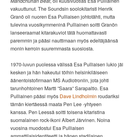
Mandchurian Beat
, oli kuusivuotias Esa Pulliainen
vakuuttunut. The Soundsin soolokitaristi Henrik
Granö oli nuoren Esa Pulliaisen johtotähti, mutta
tulevina vuosikymmeninä Pulliainen soitti Granön
lanseeraamat kitarakuviot tätä huomattavasti
paremmin ja pääsi nauttimaan myös edeltäjäänsä
monin kerroin suuremmasta suosiosta.
1970-luvun puolessa välissä Esa Pulliaisen lukio jäi
kesken ja hän hakeutui töihin helsinkiläiseen
äänentoistofirmaan MS Audiotroniin, jota johti
tarunhohtoinen Martti ”Saara” Sarapaltio. Esa
Pulliainen pääsi myös
Dave Lindholmin
roudariksi
tämän kiertäessä maata Pen Lee -yhtyeen
kanssa. Pen Leessä soitti toisena kitaristina
suomalainen rock-ikoni Albert Järvinen. Noina
vuosina muodostui Esa Pulliaisen
ammattilaisidentiteetti ja hänen stadilainen