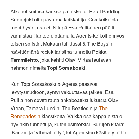
Alkoholisminsa kanssa painiskellut Rauli Badding
Somerjoki oli epävarma keikkailija. Osa keikoista
meni hyvin, osa ei. Niinpä Esa Pulliainen päätti
varmistaa tilanteen, ottamalla Agents-keikoille myös
toisen solistin. Mukaan tuli Jussi & The Boysin
räävittömänä rock-kitaristina tunnettu
Pekka
Tammilehto
, joka kehitti Olavi Virtaa laulavan
hahmon nimeltä
Topi Sorsakoski
.
Kun Topi Sorsakoski & Agents pääsivät
levytysstudioon, syntyi vakuuttavaa jälkeä. Esa
Pulliainen sovitti rautalankabeatiksi lukuisia Olavi
Virran, Tamara Lundin, The Beatlesin ja
The
Renegadesin
klassikoita. Vaikka osa kappaleista oli
hyvinkin tunnettuja, kuten esimerkisi ’Surujen kitara’,
’Kauan’ ja ’Vihreät niityt’, toi Agentsien käsittely niihin