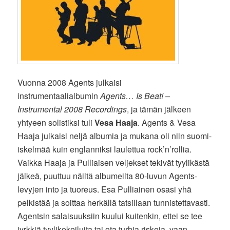
Vuonna 2008 Agents julkaisi
instrumentaalialbumin
Agents… Is Beat! –
Instrumental 2008 Recordings
, ja tämän jälkeen
yhtyeen solistiksi tuli
Vesa Haaja
. Agents & Vesa
Haaja julkaisi neljä albumia ja mukana oli niin suomi-
iskelmää kuin englanniksi laulettua rock’n’rollia.
Vaikka Haaja ja Pulliaisen veljekset tekivät tyylikästä
jälkeä, puuttuu näiltä albumeilta 80-luvun Agents-
levyjen into ja tuoreus. Esa Pulliainen osasi yhä
pelkistää ja soittaa herkällä tatsillaan tunnistettavasti.
Agentsin salaisuuksiin kuului kuitenkin, ettei se tee
jyrkkiä tyylikokeiluita tai ota turhia riskeja, vaan