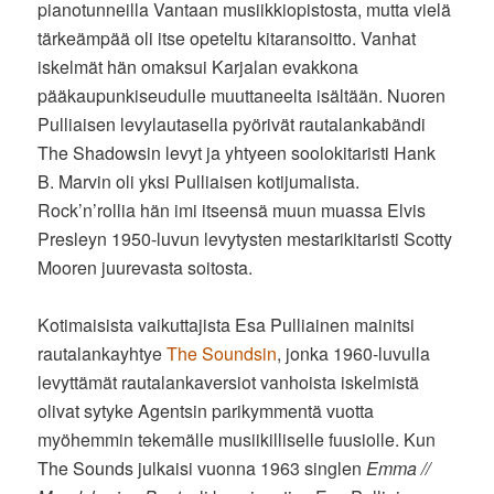
pianotunneilla Vantaan musiikkiopistosta, mutta vielä
tärkeämpää oli itse opeteltu kitaransoitto. Vanhat
iskelmät hän omaksui Karjalan evakkona
pääkaupunkiseudulle muuttaneelta isältään. Nuoren
Pulliaisen levylautasella pyörivät rautalankabändi
The Shadowsin levyt ja yhtyeen soolokitaristi Hank
B. Marvin oli yksi Pulliaisen kotijumalista.
Rock’n’rollia hän imi itseensä muun muassa Elvis
Presleyn 1950-luvun levytysten mestarikitaristi Scotty
Mooren juurevasta soitosta.
Kotimaisista vaikuttajista Esa Pulliainen mainitsi
rautalankayhtye
The Soundsin
, jonka 1960-luvulla
levyttämät rautalankaversiot vanhoista iskelmistä
olivat sytyke Agentsin parikymmentä vuotta
myöhemmin tekemälle musiikilliselle fuusiolle. Kun
The Sounds julkaisi vuonna 1963 singlen
Emma //