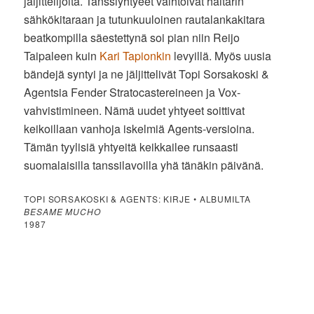
jäljittelijöitä. Tanssiyhtyeet vaihtoivat haitarin
sähkökitaraan ja tutunkuuloinen rautalankakitara
beatkompilla säestettynä soi pian niin Reijo
Taipaleen kuin
Kari Tapionkin
levyillä. Myös uusia
bändejä syntyi ja ne jäljittelivät Topi Sorsakoski &
Agentsia Fender Stratocastereineen ja Vox-
vahvistimineen. Nämä uudet yhtyeet soittivat
keikoillaan vanhoja iskelmiä Agents-versioina.
Tämän tyylisiä yhtyeitä keikkailee runsaasti
suomalaisilla tanssilavoilla yhä tänäkin päivänä.
TOPI SORSAKOSKI & AGENTS: KIRJE • ALBUMILTA
BESAME MUCHO
1987