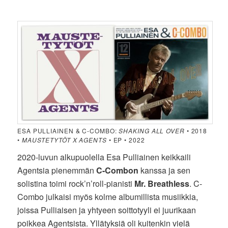
ESA PULLIAINEN & C-COMBO:
SHAKING ALL OVER
• 2018
•
MAUSTETYTÖT X AGENTS
• EP • 2022
2020-luvun alkupuolella Esa Pulliainen keikkaili
Agentsia pienemmän
C-Combon
kanssa ja sen
solistina toimi rock’n’roll-pianisti
Mr. Breathless
. C-
Combo julkaisi myös kolme albumillista musiikkia,
joissa Pulliaisen ja yhtyeen soittotyyli ei juurikaan
poikkea Agentsista. Yllätyksiä oli kuitenkin vielä