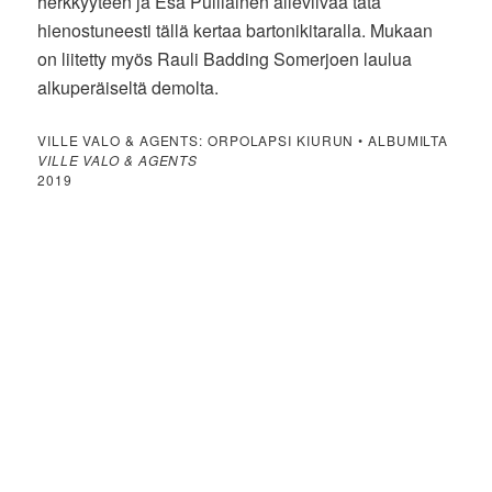
herkkyyteen ja Esa Pulliainen alleviivaa tätä
hienostuneesti tällä kertaa bartonikitaralla. Mukaan
on liitetty myös Rauli Badding Somerjoen laulua
alkuperäiseltä demolta.
VILLE VALO & AGENTS: ORPOLAPSI KIURUN • ALBUMILTA
VILLE VALO & AGENTS
2019