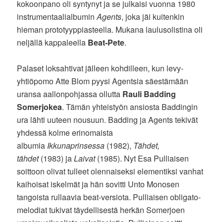
kokoonpano oli syntynyt ja se julkaisi vuonna 1980
instrumentaalialbumin
Agents
, joka jäi kuitenkin
hieman prototyyppiasteella. Mukana laulusolistina oli
neljällä kappaleella
Beat-Pete
.
Palaset loksahtivat jälleen kohdilleen, kun levy-
yhtiöpomo Atte Blom pyysi Agentsia säestämään
uransa aallonpohjassa ollutta
Rauli Badding
Somerjokea
. Tämän yhteistyön ansiosta Baddingin
ura lähti uuteen nousuun. Badding ja Agents tekivät
yhdessä kolme erinomaista
albumia
Ikkunaprinsessa
(1982),
Tähdet,
tähdet
(1983) ja
Laivat
(1985). Nyt Esa Pulliaisen
soittoon olivat tulleet olennaiseksi elementiksi vanhat
kaihoisat iskelmät ja hän sovitti Unto Monosen
tangoista rullaavia beat-versiota. Pulliaisen obligato-
melodiat tukivat täydellisestä herkän Somerjoen