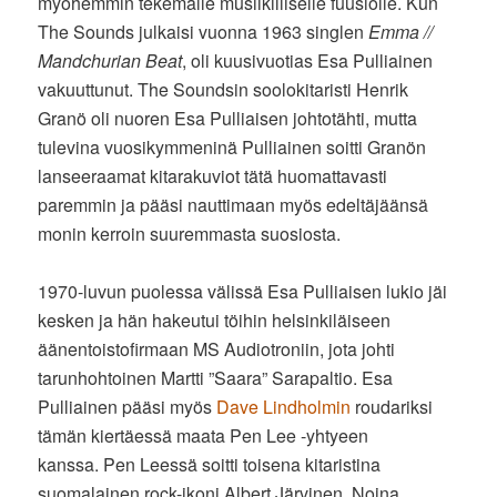
myöhemmin tekemälle musiikilliselle fuusiolle. Kun
The Sounds julkaisi vuonna 1963 singlen
Emma //
Mandchurian Beat
, oli kuusivuotias Esa Pulliainen
vakuuttunut. The Soundsin soolokitaristi Henrik
Granö oli nuoren Esa Pulliaisen johtotähti, mutta
tulevina vuosikymmeninä Pulliainen soitti Granön
lanseeraamat kitarakuviot tätä huomattavasti
paremmin ja pääsi nauttimaan myös edeltäjäänsä
monin kerroin suuremmasta suosiosta.
1970-luvun puolessa välissä Esa Pulliaisen lukio jäi
kesken ja hän hakeutui töihin helsinkiläiseen
äänentoistofirmaan MS Audiotroniin, jota johti
tarunhohtoinen Martti ”Saara” Sarapaltio. Esa
Pulliainen pääsi myös
Dave Lindholmin
roudariksi
tämän kiertäessä maata Pen Lee -yhtyeen
kanssa. Pen Leessä soitti toisena kitaristina
suomalainen rock-ikoni Albert Järvinen. Noina