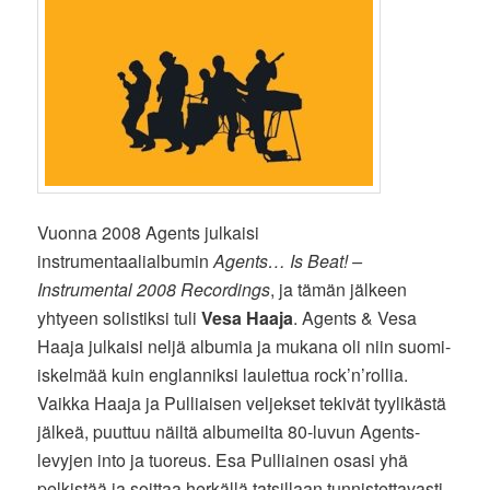
Vuonna 2008 Agents julkaisi
instrumentaalialbumin
Agents… Is Beat! –
Instrumental 2008 Recordings
, ja tämän jälkeen
yhtyeen solistiksi tuli
Vesa Haaja
. Agents & Vesa
Haaja julkaisi neljä albumia ja mukana oli niin suomi-
iskelmää kuin englanniksi laulettua rock’n’rollia.
Vaikka Haaja ja Pulliaisen veljekset tekivät tyylikästä
jälkeä, puuttuu näiltä albumeilta 80-luvun Agents-
levyjen into ja tuoreus. Esa Pulliainen osasi yhä
pelkistää ja soittaa herkällä tatsillaan tunnistettavasti.