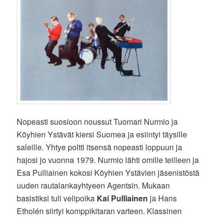
Nopeasti suosioon noussut Tuomari Nurmio ja
Köyhien Ystävät kiersi Suomea ja esiintyi täysille
saleille. Yhtye poltti itsensä nopeasti loppuun ja
hajosi jo vuonna 1979. Nurmio lähti omille teilleen ja
Esa Pulliainen kokosi Köyhien Ystävien jäsenistöstä
uuden rautalankayhtyeen Agentsin. Mukaan
basistiksi tuli velipoika
Kai Pulliainen
ja Hans
Etholén siirtyi komppikitaran varteen. Klassinen