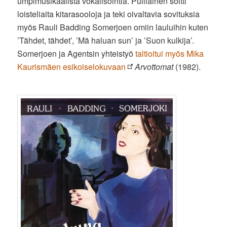
umpimusikaalista vokalisointia. Pulliainen soitti
loisteliaita kitarasooloja ja teki oivaltavia sovituksia
myös Rauli Badding Somerjoen omiin lauluihin kuten
’Tähdet, tähdet’, ’Mä haluan sun’ ja ’Suon kulkija’.
Somerjoen ja Agentsin yhteistyö
taltioitui myös Mika
Kaurismäen esikoiselokuvaan
Arvottomat
(1982).