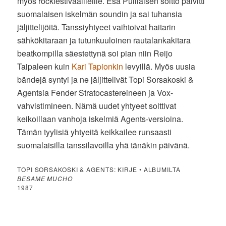
myös rockfestivaalileille. Esa Pulliaisen soitto päivitti
suomalaisen iskelmän soundin ja sai tuhansia
jäljittelijöitä. Tanssiyhtyeet vaihtoivat haitarin
sähkökitaraan ja tutunkuuloinen rautalankakitara
beatkompilla säestettynä soi pian niin Reijo
Taipaleen kuin
Kari Tapionkin
levyillä. Myös uusia
bändejä syntyi ja ne jäljittelivät Topi Sorsakoski &
Agentsia Fender Stratocastereineen ja Vox-
vahvistimineen. Nämä uudet yhtyeet soittivat
keikoillaan vanhoja iskelmiä Agents-versioina.
Tämän tyylisiä yhtyeitä keikkailee runsaasti
suomalaisilla tanssilavoilla yhä tänäkin päivänä.
TOPI SORSAKOSKI & AGENTS: KIRJE • ALBUMILTA
BESAME MUCHO
1987