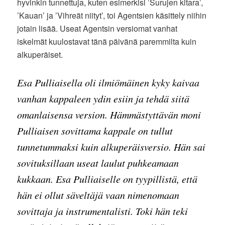
hyvinkin tunnettuja, kuten esimerkisi ’Surujen kitara’,
’Kauan’ ja ’Vihreät niityt’, toi Agentsien käsittely niihin
jotain lisää. Useat Agentsin versiomat vanhat
iskelmät kuulostavat tänä päivänä paremmilta kuin
alkuperäiset.
Esa Pulliaisella oli ilmiömäinen kyky kaivaa
vanhan kappaleen ydin esiin ja tehdä siitä
omanlaisensa version. Hämmästyttävän moni
Pulliaisen sovittama kappale on tullut
tunnetummaksi kuin alkuperäisversio. Hän sai
sovituksillaan useat laulut puhkeamaan
kukkaan. Esa Pulliaiselle on tyypillistä, että
hän ei ollut säveltäjä vaan nimenomaan
sovittaja ja instrumentalisti. Toki hän teki