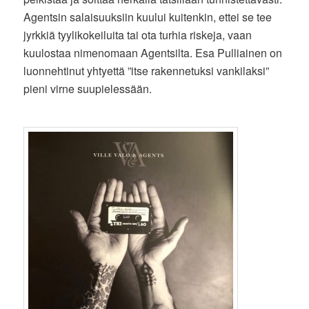
Agentsin salaisuuksiin kuului kuitenkin, ettei se tee
jyrkkiä tyylikokeiluita tai ota turhia riskeja, vaan
kuulostaa nimenomaan Agentsilta. Esa Pulliainen on
luonnehtinut yhtyettä ”itse rakennetuksi vankilaksi”
pieni virne suupielessään.