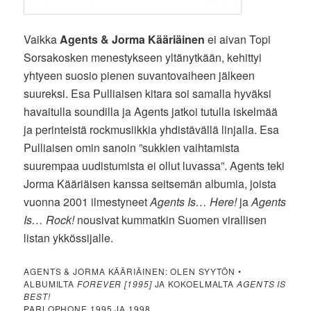
Vaikka
Agents & Jorma Kääriäinen
ei aivan Topi
Sorsakosken menestykseen yltänytkään, kehittyi
yhtyeen suosio pienen suvantovaiheen jälkeen
suureksi. Esa Pulliaisen kitara soi samalla hyväksi
havaitulla soundilla ja Agents jatkoi tutulla iskelmää
ja perinteistä rockmusiikkia yhdistävällä linjalla. Esa
Pulliaisen omin sanoin ”sukkien vaihtamista
suurempaa uudistumista ei ollut luvassa”. Agents teki
Jorma Kääriäisen kanssa seitsemän albumia, joista
vuonna 2001 ilmestyneet
Agents Is… Here!
ja
Agents
Is… Rock!
nousivat kummatkin Suomen virallisen
listan ykkössijalle.
AGENTS & JORMA KÄÄRIÄINEN: OLEN SYYTÖN •
ALBUMILTA
FOREVER [1995]
JA KOKOELMALTA
AGENTS IS
BEST!
PARLOPHONE 1995 JA 1998.