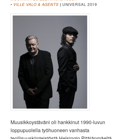
•
VILLE VALO & AGENTS
|
UNIVERSAL 2019
Muusikkoystäväni oli hankkinut 1990-luvun
loppupuolella työhuoneen vanhasta
teollisuuskiinteistöstä Helsingin Pitäjänmäeltä.