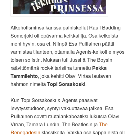
Alkoholisminsa kanssa painiskellut Rauli Badding
Somerjoki oli epävarma keikkailija. Osa keikoista
meni hyvin, osa ei. Niinpä Esa Pulliainen päätti
varmistaa tilanteen, ottamalla Agents-keikoille myös
toisen solistin. Mukaan tuli Jussi & The Boysin
räävittömänä rock-kitaristina tunnettu
Pekka
Tammilehto
, joka kehitti Olavi Virtaa laulavan
hahmon nimeltä
Topi Sorsakoski
.
Kun Topi Sorsakoski & Agents pääsivät
levytysstudioon, syntyi vakuuttavaa jälkeä. Esa
Pulliainen sovitti rautalankabeatiksi lukuisia Olavi
Virran, Tamara Lundin, The Beatlesin ja
The
Renegadesin
klassikoita. Vaikka osa kappaleista oli