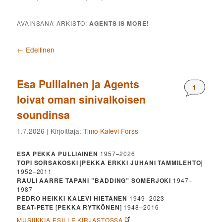
AVAINSANA-ARKISTO:
AGENTS IS MORE!
Artikkelien selaus
←
Edellinen
Esa Pulliainen ja Agents
Komment
1
loivat oman sinivalkoisen
soundinsa
1.7.2026
| Kirjoittaja:
Timo Kalevi Forss
ESA PEKKA PULLIAINEN
1957–2026
TOPI SORSAKOSKI
[
PEKKA ERKKI JUHANI TAMMILEHTO
]
1952–2011
RAULI AARRE TAPANI ”BADDING” SOMERJOKI
1947–
1987
PEDRO HEIKKI KALEVI HIETANEN
1949–2023
BEAT-PETE
[
PEKKA RYTKÖNEN
] 1948–2016
MUSIIKKIA ESILLE KIRJASTOSSA