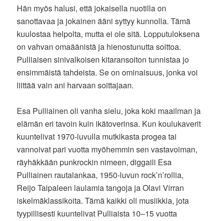
Hän myös halusi, että jokaisella nuotilla on
sanottavaa ja jokainen ääni syttyy kunnolla. Tämä
kuulostaa helpolta, mutta ei ole sitä. Lopputuloksena
on vahvan omaäänistä ja hienostunutta soittoa.
Pulliaisen sinivalkoisen kitaransoiton tunnistaa jo
ensimmäistä tahdeista. Se on ominaisuus, jonka voi
liittää vain ani harvaan soittajaan.
Esa Pulliainen oli vanha sielu, joka koki maailman ja
elämän eri tavoin kuin ikätoverinsa. Kun koulukaverit
kuuntelivat 1970-luvulla mutkikasta progea tai
vannoivat pari vuotta myöhemmin sen vastavoiman,
räyhäkkään punkrockin nimeen, diggaili Esa
Pulliainen rautalankaa, 1950-luvun rock’n’rollia,
Reijo Taipaleen laulamia tangoja ja Olavi Virran
iskelmäklassikoita. Tämä kaikki oli musiikkia, jota
tyypillisesti kuuntelivat Pulliaista 10–15 vuotta