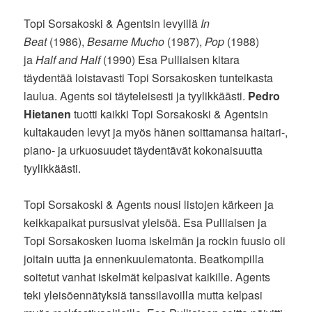
Topi Sorsakoski & Agentsin levyillä
In
Beat
(1986),
Besame Mucho
(1987),
Pop
(1988)
ja
Half and Half
(1990) Esa Pulliaisen kitara
täydentää loistavasti Topi Sorsakosken tunteikasta
laulua. Agents soi täyteleisesti ja tyylikkäästi.
Pedro
Hietanen
tuotti kaikki Topi Sorsakoski & Agentsin
kultakauden levyt ja myös hänen soittamansa haitari-,
piano- ja urkuosuudet täydentävät kokonaisuutta
tyylikkäästi.
Topi Sorsakoski & Agents nousi listojen kärkeen ja
keikkapaikat pursusivat yleisöä. Esa Pulliaisen ja
Topi Sorsakosken luoma iskelmän ja rockin fuusio oli
joitain uutta ja ennenkuulematonta. Beatkompilla
soitetut vanhat iskelmät kelpasivat kaikille. Agents
teki yleisöennätyksiä tanssilavoilla mutta kelpasi