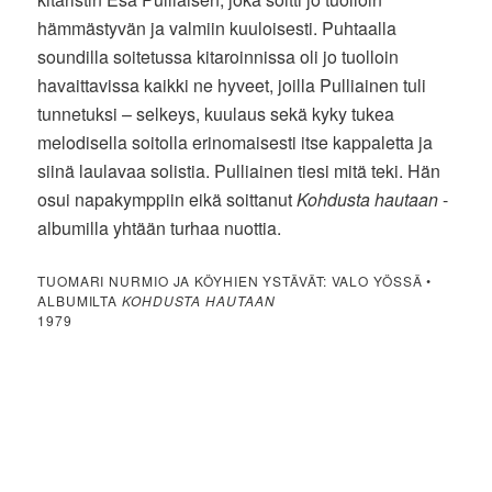
hämmästyvän ja valmiin kuuloisesti. Puhtaalla
soundilla soitetussa kitaroinnissa oli jo tuolloin
havaittavissa kaikki ne hyveet, joilla Pulliainen tuli
tunnetuksi – selkeys, kuulaus sekä kyky tukea
melodisella soitolla erinomaisesti itse kappaletta ja
siinä laulavaa solistia. Pulliainen tiesi mitä teki. Hän
osui napakymppiin eikä soittanut
Kohdusta hautaan
-
albumilla yhtään turhaa nuottia.
TUOMARI NURMIO JA KÖYHIEN YSTÄVÄT: VALO YÖSSÄ •
ALBUMILTA
KOHDUSTA HAUTAAN
1979