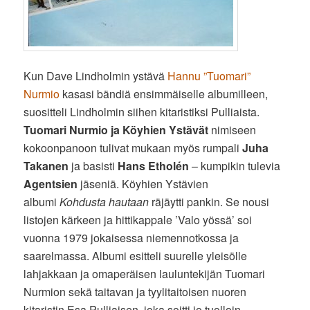
Kun Dave Lindholmin ystävä
Hannu ”Tuomari”
Nurmio
kasasi bändiä ensimmäiselle albumilleen,
suositteli Lindholmin siihen kitaristiksi Pulliaista.
Tuomari Nurmio ja Köyhien Ystävät
nimiseen
kokoonpanoon tulivat mukaan myös rumpali
Juha
Takanen
ja basisti
Hans Etholén
– kumpikin tulevia
Agentsien
jäseniä. Köyhien Ystävien
albumi
Kohdusta hautaan
räjäytti pankin. Se nousi
listojen kärkeen ja hittikappale ’Valo yössä’ soi
vuonna 1979 jokaisessa niemennotkossa ja
saarelmassa. Albumi esitteli suurelle yleisölle
lahjakkaan ja omaperäisen lauluntekijän Tuomari
Nurmion sekä taitavan ja tyylitaitoisen nuoren
kitaristin Esa Pulliaisen, joka soitti jo tuolloin