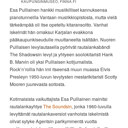
KAUPUNGINMUSEO, FINNA.FI
Esa Pulliainen hankki musiikilliset kannuksensa
pianotunneilla Vantaan musiikkiopistosta, mutta vielä
tärkeämpää oli itse opeteltu kitaransoitto. Vanhat
iskelmät hän omaksui Karjalan evakkona
pääkaupunkiseudulle muuttaneelta isältään. Nuoren
Pulliaisen levylautasella pyörivät rautalankabändi
The Shadowsin levyt ja yhtyeen soolokitaristi Hank
B. Marvin oli yksi Pulliaisen kotijumalista.
Rock’n’rollia hän imi itseensä muun muassa Elvis
Presleyn 1950-luvun levytysten mestarikitaristi Scotty
Mooren juurevasta soitosta.
Kotimaisista vaikuttajista Esa Pulliainen mainitsi
rautalankayhtye
The Soundsin
, jonka 1960-luvulla
levyttämät rautalankaversiot vanhoista iskelmistä
olivat sytyke Agentsin parikymmentä vuotta