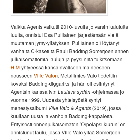
Vaikka Agents vaikutti 2010-luvulla jo varsin kalutulta
luulta, onnistui Esa Pulliainen järjestämään vielä
muutaman jymy-yllätyksen. Pulliainen oli löytänyt
vanhalta C-kasetilta Rauli Badding Somerjoen ennen
julkaisemattomia lauluja ja pyysi niitä tulkitsemaan
HIM
-yhtyeessä kansainväliseen maineeseen
nousseen
Ville Valon
. Metallimies Valo tiedettiin
kovaksi Badding-diggariksi ja hän oli esiintynyt
Agentsin kanssa tv:n
Laulava sydän
-ohjelmassa jo
vuonna 1999. Uudesta yhteisyöstä syntyi
menestysalbumi
Ville Valo & Agents
(2019), jossa
kuullaan uusia ja vanhoja Badding-kappaleita.
Erityisesti ennenjulkaisematon ’Orpolapsi kiurun’ on
onnistunut laulu, jossa Ville Valo yltää Somerjoen