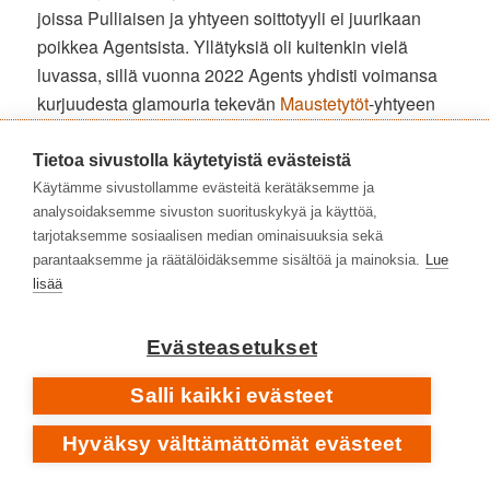
joissa Pulliaisen ja yhtyeen soittotyyli ei juurikaan
poikkea Agentsista. Yllätyksiä oli kuitenkin vielä
luvassa, sillä vuonna 2022 Agents yhdisti voimansa
kurjuudesta glamouria tekevän
Maustetytöt
-yhtyeen
kanssa. Syntyi EP-levy
Maustetytöt X Agents,
jossa
kuullaan kaksi Maustetyttöjen omaa kappaletta ja
Tietoa sivustolla käytetyistä evästeistä
kaksi Agentsin vanhaa klassikkoa.
Kaisa ja Anna
Käytämme sivustollamme evästeitä kerätäksemme ja
analysoidaksemme sivuston suorituskykyä ja käyttöä,
Karjalaisen
lakonisen melankoliset laulutulkinnat
tarjotaksemme sosiaalisen median ominaisuuksia sekä
istuvat hyvin Esa Pulliaisen perinteitä kunnioittaviin
parantaaksemme ja räätälöidäksemme sisältöä ja mainoksia.
Lue
sovituksiin.
Maustetytöt X Agents
teki myös keikkoja
lisää
ja esiintyi kesällä 2022 kaikilla suurilla suomalaisilla
festivaaleilla.
Evästeasetukset
MAUSTETYTÖT X AGENTS: SALATTU SURU • EP-LEVYLTÄ
Salli kaikki evästeet
MAUSTETYTÖT X AGENTS
2022
Hyväksy välttämättömät evästeet