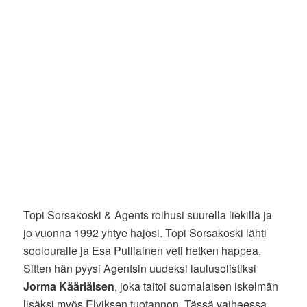
Topi Sorsakoski & Agents roihusi suurella liekillä ja
jo vuonna 1992 yhtye hajosi. Topi Sorsakoski lähti
soolouralle ja Esa Pulliainen veti hetken happea.
Sitten hän pyysi Agentsin uudeksi laulusolistiksi
Jorma Kääriäisen
, joka taitoi suomalaisen iskelmän
lisäksi myös Elviksen tuotannon. Tässä vaiheessa