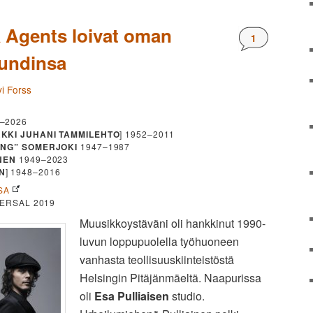
a Agents loivat oman
Kommentteja
1
oundinsa
i Forss
–2026
KKI JUHANI TAMMILEHTO
] 1952–2011
ING” SOMERJOKI
1947–1987
NEN
1949–2023
N
] 1948–2016
SA
ERSAL 2019
Muusikkoystäväni oli hankkinut 1990-
luvun loppupuolella työhuoneen
vanhasta teollisuuskiinteistöstä
Helsingin Pitäjänmäeltä. Naapurissa
oli
Esa Pulliaisen
studio.