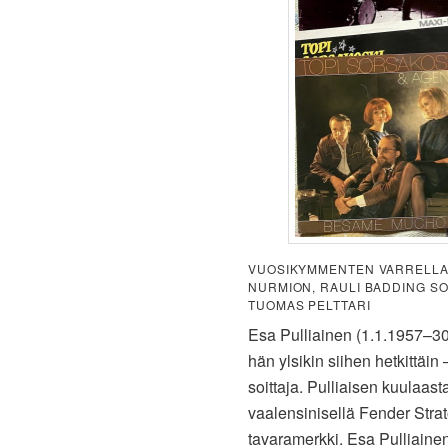
VUOSIKYMMENTEN VARRELLA 
NURMION, RAULI BADDING SO
TUOMAS PELTTARI
Esa Pulliainen (1.1.1957–30.
hän ylsikin siihen hetkittäi
soittaja. Pulliaisen kuulaast
vaalensinisellä Fender Strato
tavaramerkki. Esa Pulliainen