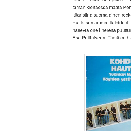
tämän kiertäessä maata Pen 
kitaristina suomalainen roc
Pulliaisen ammattilaisidenti
nasevia one linereita puuttun
Esa Pulliaiseen. Tämä on ha