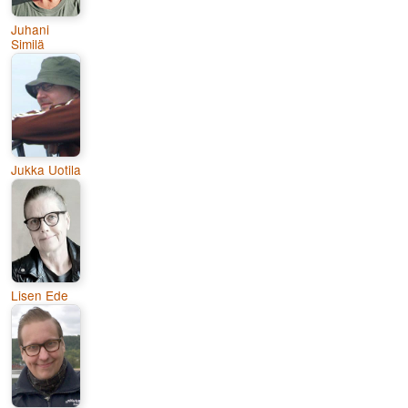
Juhani
Similä
Jukka Uotila
Lisen Ede