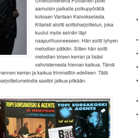
Urheilumiehenä Pulliainen polki
aamuisin paikalle polkupyörällä
kotoaan Vantaan Kaivokselasta.
Kitaristi aloitti soittoharjoittelun, joka
kuului myös seinän läpi
naapurihuoneeseen. Hän soitti lyhyen
melodian pätkän. Sitten hän soitti
melodian toisen kerran ja lisäsi
vahvistemesta hieman kaikua. Tämä
mannen kerran ja kaikua trimmattiin edelleen. Tätä
arjoittelumetodia saattoi jatkua pitkään.