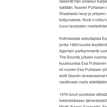
iskelmät hän omaksui Karja
isältään. Nuoren Pulliaisen 
Shadowsin levyt ja yhtyeen s
kotijumalista. Rock’n’rolli
luvun levytysten mestarikita
Kotimaisista vaikuttajista E
jonka 1960-luvulla levyttämä
Agentsin parikymmentä vuott
The Sounds julkaisi vuonna
kuusivuotias Esa Pulliainen
oli nuoren Esa Pulliaisen jo
soitti Granön lanseeraamat 
nauttimaan myös edeltäjään
1970-luvun puolessa välissä 
helsinkiläiseen äänentoistof
Martti ”Saara” Sarapaltio. 