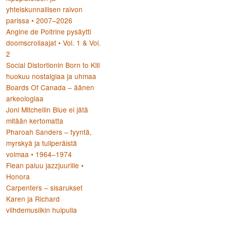
yhteiskunnallisen raivon
parissa • 2007–2026
Angine de Poitrine pysäytti
doomscrollaajat • Vol. 1 & Vol.
2
Social Distortionin Born to Kill
huokuu nostalgiaa ja uhmaa
Boards Of Canada – äänen
arkeologiaa
Joni Mitchellin Blue ei jätä
mitään kertomatta
Pharoah Sanders – tyyntä,
myrskyä ja tuliperäistä
voimaa • 1964–1974
Flean paluu jazzjuurille •
Honora
Carpenters – sisarukset
Karen ja Richard
viihdemusiikin huipulla