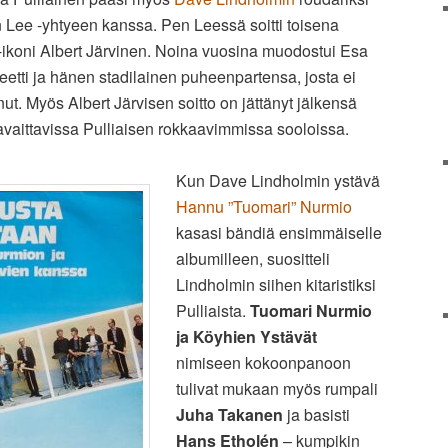
Lee -yhtyeen kanssa. Pen Leessä soitti toisena
k-ikoni Albert Järvinen. Noina vuosina muodostui Esa
teetti ja hänen stadilainen puheenpartensa, josta ei
ut. Myös Albert Järvisen soitto on jättänyt jälkensä
vaittavissa Pulliaisen rokkaavimmissa sooloissa.
Kun Dave Lindholmin ystävä
Hannu ”Tuomari” Nurmio
kasasi bändiä ensimmäiselle
albumilleen, suositteli
Lindholmin siihen kitaristiksi
Pulliaista.
Tuomari Nurmio
ja Köyhien Ystävät
nimiseen kokoonpanoon
tulivat mukaan myös rumpali
Juha Takanen
ja basisti
Hans Etholén
– kumpikin