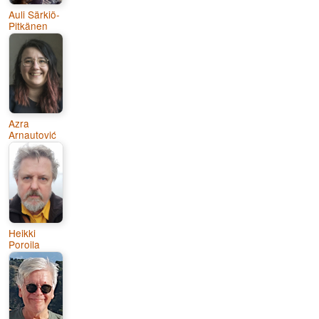
Auli Särkiö-
Pitkänen
Azra
Arnautović
Heikki
Poroila