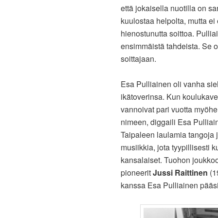
että jokaisella nuotilla on 
kuulostaa helpolta, mutta e
hienostunutta soittoa. Pullia
ensimmäistä tahdeista. Se on
soittajaan.
Esa Pulliainen oli vanha sie
ikätoverinsa. Kun koulukaver
vannoivat pari vuotta myöh
nimeen, diggaili Esa Pulliai
Taipaleen laulamia tangoja j
musiikkia, jota tyypillisesti
kansalaiset. Tuohon joukko
pioneerit
Jussi Raittinen
(1
kanssa Esa Pulliainen pääsi