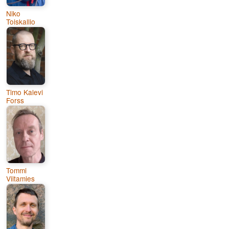
Niko
Toiskallio
Timo Kalevi
Forss
Tommi
Viitamies