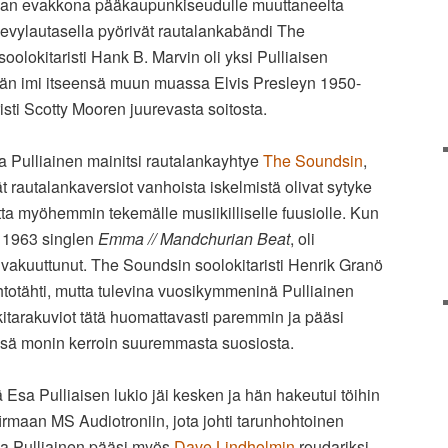
lan evakkona pääkaupunkiseudulle muuttaneelta
levylautasella pyörivät rautalankabändi The
oolokitaristi Hank B. Marvin oli yksi Pulliaisen
a hän imi itseensä muun muassa Elvis Presleyn 1950-
risti Scotty Mooren juurevasta soitosta.
sa Pulliainen mainitsi rautalankayhtye
The Soundsin
,
t rautalankaversiot vanhoista iskelmistä olivat sytyke
a myöhemmin tekemälle musiikilliselle fuusiolle. Kun
 1963 singlen
Emma // Mandchurian Beat
, oli
 vakuuttunut. The Soundsin soolokitaristi Henrik Granö
htotähti, mutta tulevina vuosikymmeninä Pulliainen
kitarakuviot tätä huomattavasti paremmin ja pääsi
sä monin kerroin suuremmasta suosiosta.
Esa Pulliaisen lukio jäi kesken ja hän hakeutui töihin
irmaan MS Audiotroniin, jota johti tarunhohtoinen
Esa Pulliainen pääsi myös
Dave Lindholmin
roudariksi