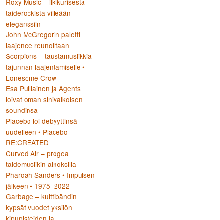
Roxy Music – ilkikurisesta
taiderockista viileään
eleganssiin
:
John McGregorin paletti
laajenee reunoiltaan
Scorpions – taustamusiikkia
tajunnan laajentamiselle •
Lonesome Crow
Esa Pulliainen ja Agents
loivat oman sinivalkoisen
soundinsa
Placebo loi debyyttinsä
uudelleen • Placebo
RE:CREATED
Curved Air – progea
taidemusiikin aineksilla
Pharoah Sanders • Impulsen
jälkeen • 1975–2022
Garbage – kulttibändin
kypsät vuodet yksilön
kipupisteiden ja