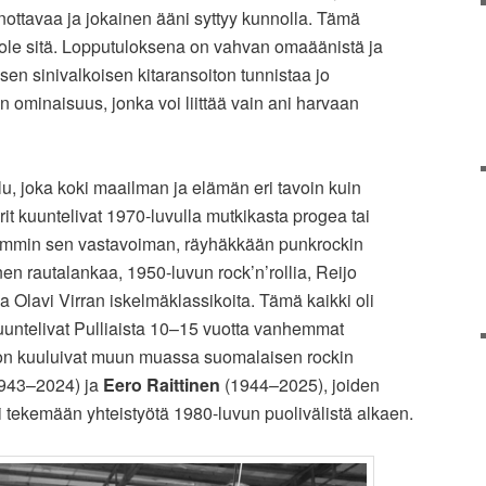
sanottavaa ja jokainen ääni syttyy kunnolla. Tämä
i ole sitä. Lopputuloksena on vahvan omaäänistä ja
isen sinivalkoisen kitaransoiton tunnistaa jo
 ominaisuus, jonka voi liittää vain ani harvaan
lu, joka koki maailman ja elämän eri tavoin kuin
it kuuntelivat 1970-luvulla mutkikasta progea tai
emmin sen vastavoiman, räyhäkkään punkrockin
nen rautalankaa, 1950-luvun rock’n’rollia, Reijo
a Olavi Virran iskelmäklassikoita. Tämä kaikki oli
 kuuntelivat Pulliaista 10–15 vuotta vanhemmat
on kuuluivat muun muassa suomalaisen rockin
943–2024) ja
Eero Raittinen
(1944–2025), joiden
 tekemään yhteistyötä 1980-luvun puolivälistä alkaen.