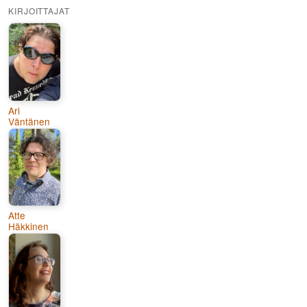
KIRJOITTAJAT
Ari
Väntänen
Atte
Häkkinen