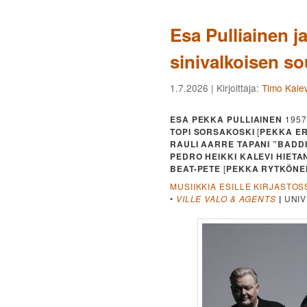
Esa Pulliainen j
sinivalkoisen s
1.7.2026
| Kirjoittaja:
Timo Kalev
ESA PEKKA PULLIAINEN
1957
TOPI SORSAKOSKI
[
PEKKA ER
RAULI AARRE TAPANI ”BADD
PEDRO HEIKKI KALEVI HIETA
BEAT-PETE
[
PEKKA RYTKÖNE
MUSIIKKIA ESILLE KIRJASTOS
•
VILLE VALO & AGENTS
|
UNIV