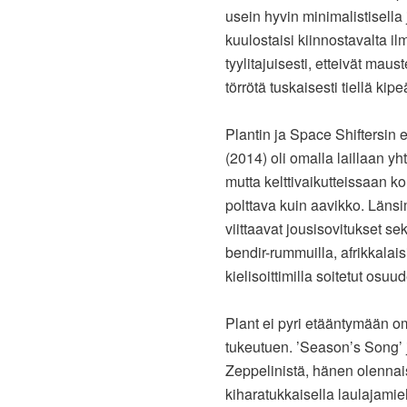
usein hyvin minimalistisella 
kuulostaisi kiinnostavalta il
tyylitajuisesti, etteivät mau
törrötä tuskaisesti tiellä kip
Plantin ja Space Shiftersin 
(2014) oli omalla laillaan y
mutta kelttivaikutteissaan k
polttava kuin aavikko. Länsi
viittaavat jousisovitukset s
bendir-rummuilla, afrikkalais
kielisoittimilla soitetut osuud
Plant ei pyri etääntymään 
tukeutuen. ’Season’s Song’
Zeppelinistä, hänen olennais
kiharatukkaisella laulajami