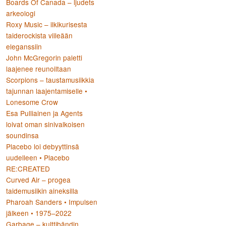
Boards Of Canada – ljudets
arkeologi
Roxy Music – ilkikurisesta
:
taiderockista viileään
eleganssiin
John McGregorin paletti
laajenee reunoiltaan
Scorpions – taustamusiikkia
tajunnan laajentamiselle •
Lonesome Crow
Esa Pulliainen ja Agents
loivat oman sinivalkoisen
soundinsa
Placebo loi debyyttinsä
uudelleen • Placebo
RE:CREATED
Curved Air – progea
taidemusiikin aineksilla
Pharoah Sanders • Impulsen
jälkeen • 1975–2022
Garbage – kulttibändin