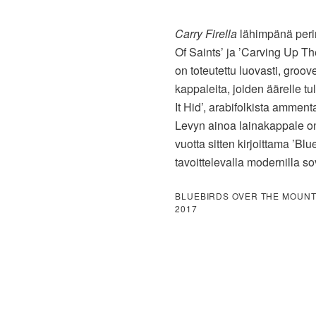
Carry Firella
lähimpänä perin
Of Saints’ ja ’Carving Up T
on toteutettu luovasti, groo
kappaleita, joiden äärelle t
It Hid’, arabifolkista ammen
Levyn ainoa lainakappale o
vuotta sitten kirjoittama ’B
tavoittelevalla modernilla so
BLUEBIRDS OVER THE MOUN
2017