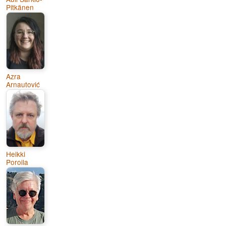
Pitkänen
Azra
Arnautović
Heikki
Poroila