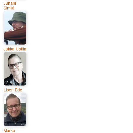
Juhani
Similä
Jukka Uotila
Lisen Ede
Marko