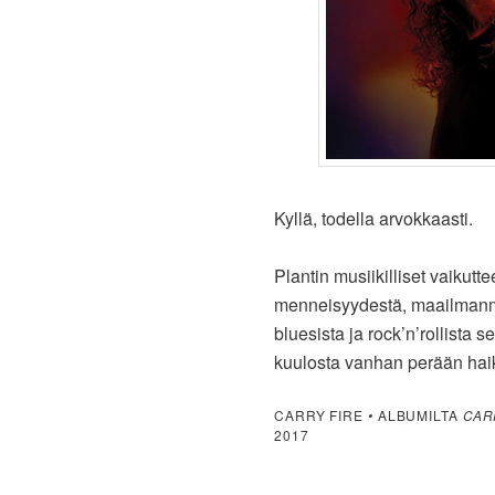
Kyllä, todella arvokkaasti.
Plantin musiikilliset vaikutt
menneisyydestä, maailmanmusi
bluesista ja rock’n’rollista se
kuulosta vanhan perään haika
CARRY FIRE
•
ALBUMILTA
CAR
2017