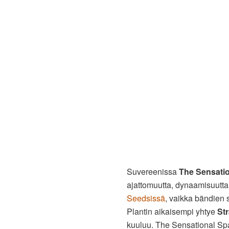
Suvereenissa
The Sensatio
ajattomuutta, dynaamisuutt
Seedsissä
, vaikka bändien 
Plantin aikaisempi yhtye
St
kuuluu. The Sensational Spa