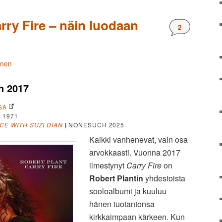
rry Fire – näin luodaan
Kommentteja
2
änen
h 2017
SA
 1971
CE WITH SUZI DIAN
|
NONESUCH 2025
Kaikki vanhenevat, vain osa
arvokkaasti. Vuonna 2017
ilmestynyt
Carry Fire
on
Robert Plantin
yhdestoista
sooloalbumi ja kuuluu
hänen tuotantonsa
kirkkaimpaan kärkeen. Kun