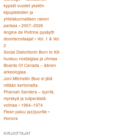
kypsät vuodet yksilön
kipupisteiden ja
yhteiskunnallisen raivon
parissa • 2007–2026
Angine de Poitrine pysäytti
doomscrollaajat • Vol. 1 & Vol.
2
Social Distortionin Born to Kill
huokuu nostalgiaa ja uhmaa
Boards Of Canada – äänen
arkeologiaa
Joni Mitchellin Blue ei jätä
mitään kertomatta
Pharoah Sanders – tyyntä,
myrskyä ja tuliperäistä
voimaa • 1964–1974
Flean paluu jazzjuurille •
Honora
KIRJOITTAJAT