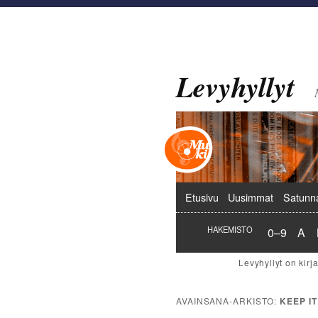
Levyhyllyt
Päävalikko
Etusivu
Uusimmat
Satunn
Hakemist
Hak
HAKEMISTO
0–9
A
AVAINSANA-ARKISTO:
KEEP IT