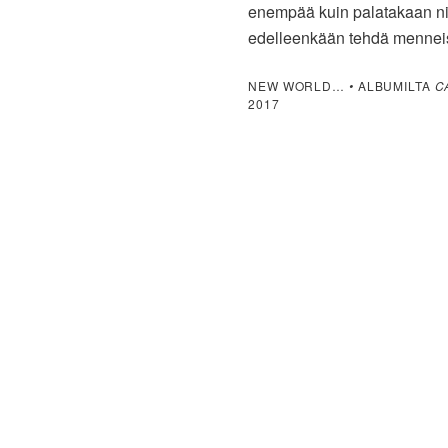
enempää kuin palatakaan nii
edelleenkään tehdä menneis
NEW WORLD…
•
ALBUMILTA
C
2017