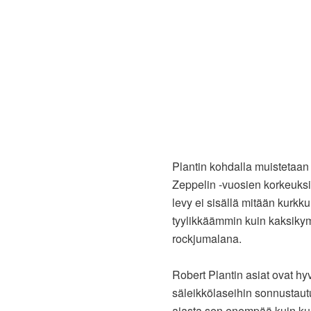
Plantin kohdalla muistetaan
Zeppelin -vuosien korkeuksi
levy ei sisällä mitään kurkk
tyylikkäämmin kuin kaksikym
rockjumalana.
Robert Plantin asiat ovat hyv
säleikkölaseihin sonnustaut
ajasta sen enempää kuin ku