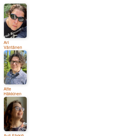
Ari
Väntänen
Atte
Häkkinen
Auli Särkiö-