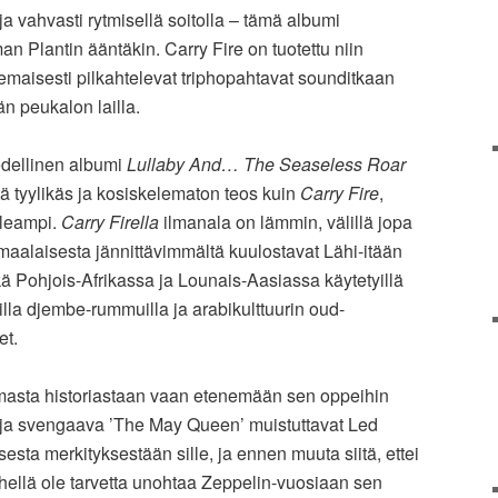
ja vahvasti rytmisellä soitolla – tämä albumi
man Plantin ääntäkin. Carry Fire on tuotettu niin
stemaisesti pilkahtelevat triphopahtavat sounditkaan
eän peukalon lailla.
edellinen albumi
Lullaby And… The Seaseless Roar
htä tyylikäs ja kosiskelematon teos kuin
Carry Fire
,
oleampi.
Carry Firella
ilmanala on lämmin, välillä jopa
maalaisesta jännittävimmältä kuulostavat Lähi-itään
ekä Pohjois-Afrikassa ja Lounais-Aasiassa käytetyillä
illa djembe-rummuilla ja arabikulttuurin oud-
et.
omasta historiastaan vaan etenemään sen oppeihin
 ja svengaava ’The May Queen’ muistuttavat Led
esta merkityksestään sille, ja ennen muuta siitä, ettei
ehellä ole tarvetta unohtaa Zeppelin-vuosiaan sen