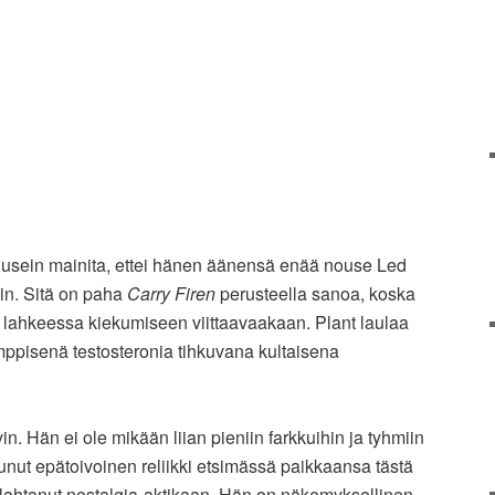
 usein mainita, ettei hänen äänensä enää nouse Led
in. Sitä on paha
Carry Firen
perusteella sanoa, koska
u lahkeessa kiekumiseen viittaavaakaan. Plant laulaa
ppisenä testosteronia tihkuvana kultaisena
in. Hän ei ole mikään liian pieniin farkkuihin ja tyhmiin
unut epätoivoinen reliikki etsimässä paikkaansa tästä
lahtanut nostalgia-aktikaan. Hän on näkemyksellinen