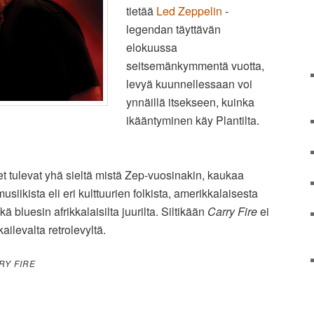
tietää
Led Zeppelin
-
legendan täyttävän
elokuussa
seitsemänkymmentä vuotta,
levyä kuunnellessaan voi
ynnäillä itsekseen, kuinka
ikääntyminen käy Plantilta.
eet tulevat yhä sieltä mistä Zep-vuosinakin, kaukaa
ikista eli eri kulttuurien folkista, amerikkalaisesta
kä bluesin afrikkalaisilta juurilta. Siltikään
Carry Fire
ei
ilevalta retrolevyltä.
RY FIRE