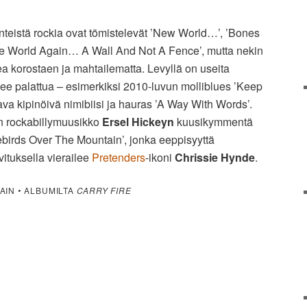
teistä rockia ovat tömistelevät ’New World…’, ’Bones
he World Again… A Wall And Not A Fence’, mutta nekin
vea korostaen ja mahtailematta. Levyllä on useita
ulee palattua – esimerkiksi 2010-luvun molliblues ’Keep
tava kipinöivä nimibiisi ja hauras ’A Way With Words’.
n rockabillymuusikko
Ersel Hickeyn
kuusikymmentä
luebirds Over The Mountain’, jonka eeppisyyttä
vituksella vierailee
Pretenders
-ikoni
Chrissie Hynde
.
TAIN
•
ALBUMILTA
CARRY FIRE