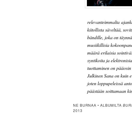
relevanteimmalta ajanko
kiitollista säveltää, sov
bändille, joka on täynn
musiikillisia kokoonpano
määrä erilaisia sointivä
syntikoita ja elektronis
tuottaminen on pääosin
Julkinen Sana on kuin e
joten loppupeleissä anto
päästään soittamaan k
NE BURNAA • ALBUMILTA
BUR
2013