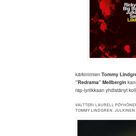
kärkinimien
Tommy Lindgr
”Redrama” Mellbergin
kans
rap-lyriikkaan yhdistänyt kol
VALTTERI LAURELL PÖYHÖNEN,
TOMMY LINDGREN. JULKINEN 