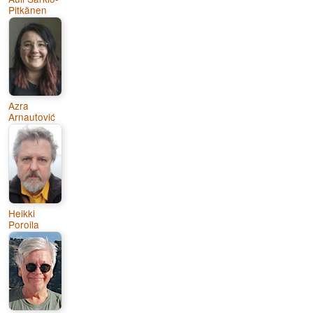
Pitkänen
Azra
Arnautović
Heikki
Poroila