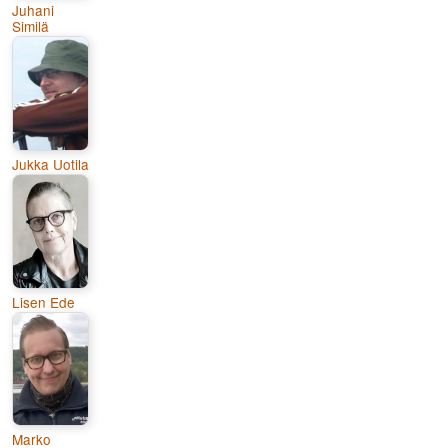
Juhani
Similä
Jukka Uotila
Lisen Ede
Marko