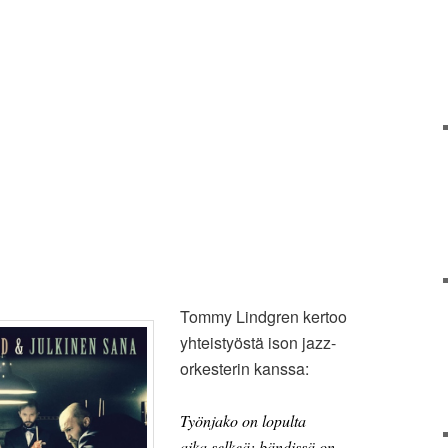
Tommy Lindgren kertoo
yhteistyöstä ison jazz-
orkesterin kanssa:
Työnjako on lopulta
aika selkeä: bändissä on