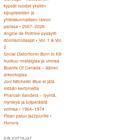
kypsät vuodet yksilön
kipupisteiden ja
yhteiskunnallisen raivon
parissa • 2007–2026
Angine de Poitrine pysäytti
doomscrollaajat • Vol. 1 & Vol.
2
Social Distortionin Born to Kill
huokuu nostalgiaa ja uhmaa
Boards Of Canada – äänen
arkeologiaa
Joni Mitchellin Blue ei jätä
mitään kertomatta
Pharoah Sanders – tyyntä,
myrskyä ja tuliperäistä
voimaa • 1964–1974
Flean paluu jazzjuurille •
Honora
KIRJOITTAJAT