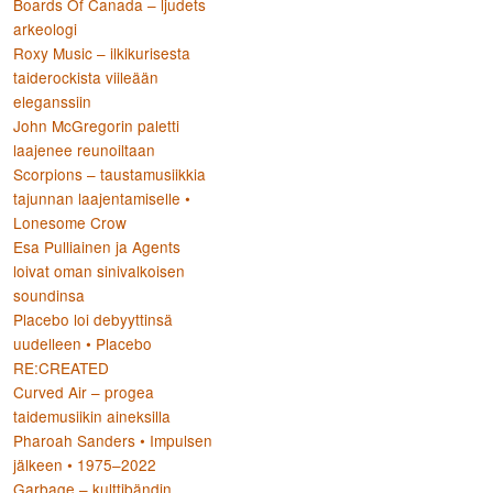
Boards Of Canada – ljudets
arkeologi
Roxy Music – ilkikurisesta
taiderockista viileään
eleganssiin
John McGregorin paletti
laajenee reunoiltaan
Scorpions – taustamusiikkia
tajunnan laajentamiselle •
Lonesome Crow
Esa Pulliainen ja Agents
loivat oman sinivalkoisen
soundinsa
Placebo loi debyyttinsä
uudelleen • Placebo
RE:CREATED
Curved Air – progea
taidemusiikin aineksilla
Pharoah Sanders • Impulsen
jälkeen • 1975–2022
Garbage – kulttibändin