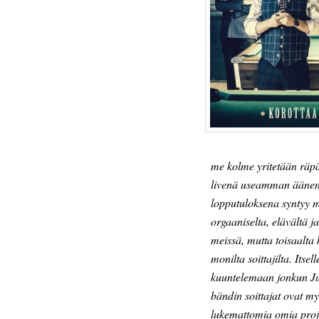
me kolme yritetään räpä
livenä useamman äänen l
lopputuloksena syntyy m
orgaaniselta, elävältä j
meissä, mutta toisaalta 
monilta soittajilta. Itsel
kuuntelemaan jonkun J
bändin soittajat ovat myö
lukemattomia omia projek