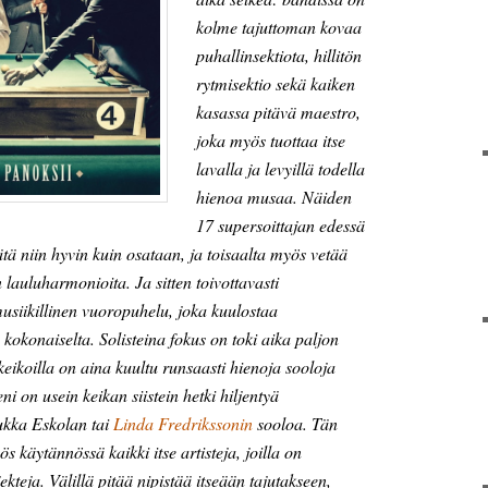
kolme tajuttoman kovaa
puhallinsektiota, hillitön
rytmisektio sekä kaiken
kasassa pitävä maestro,
joka myös tuottaa itse
lavalla ja levyillä todella
hienoa musaa. Näiden
17 supersoittajan edessä
tä niin hyvin kuin osataan, ja toisaalta myös vetää
auluharmonioita. Ja sitten toivottavasti
usiikillinen vuoropuhelu, joka kuulostaa
a kokonaiselta. Solisteina fokus on toki aika paljon
keikoilla on aina kuultu runsaasti hienoja sooloja
leni on usein keikan siistein hetki hiljentyä
ukka Eskolan tai
Linda Fredrikssonin
sooloa. Tän
s käytännössä kaikki itse artisteja, joilla on
teja. Välillä pitää nipistää itseään tajutakseen,