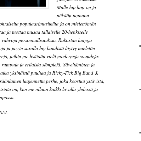
Mulle hip hop on jo
pitkään tuntunut
htaiselta populaarimusiikilta ja on mielettömän
ittaa ja tuottaa musaa tällaiselle 20-henkiselle
ä vahvoja persoonallisuuksia. Rakastan laajoja
ja ja jazzin saralla big bandistä löytyy mieletön
rejä, joihin me lisätään vielä moderneja soundeja:
ia rumpuja ja erilaisia sämplejä. Säveltäminen ja
 aika yksinäistä puuhaa ja Ricky-Tick Big Band &
räänlainen laajennettu perhe, joka koostuu ystävistä,
isinta on, kun me ollaan kaikki lavalla yhdessä ja
impassa
.
NAA