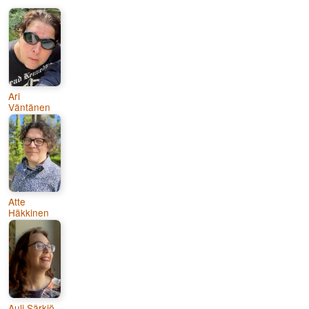
Ari
Väntänen
Atte
Häkkinen
Auli Särkiö-