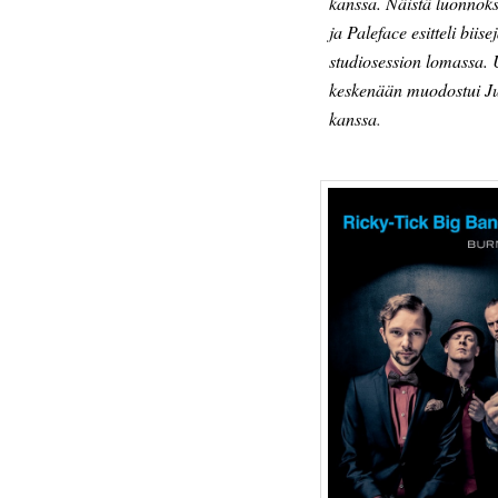
kanssa. Näistä luonnoksi
ja Paleface esitteli bi
studiosession lomassa. 
keskenään muodostui Jul
kanssa
.