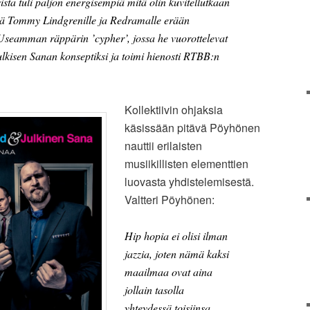
sta tuli paljon energisempiä mitä olin kuvitellutkaan
isejä Tommy Lindgrenille ja Redramalle erään
Useamman räppärin ’cypher’, jossa he vuorottelevat
kisen Sanan konseptiksi ja toimi hienosti RTBB:n
Kollektiivin ohjaksia
käsissään pitävä Pöyhönen
nauttii erilaisten
musiikillisten elementtien
luovasta yhdistelemisestä.
Valtteri Pöyhönen:
Hip hopia ei olisi ilman
jazzia, joten nämä kaksi
maailmaa ovat aina
jollain tasolla
yhteydessä toisiinsa.