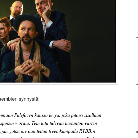
nsemblen synnystä:
imaan Palefacen kanssa levyä, joka pitäisi sisällään
 spoken wordiä. Tein tätä tulevaa tuotantoa varten
an, jotka me äänitettiin treenikämpällä RTBB:n