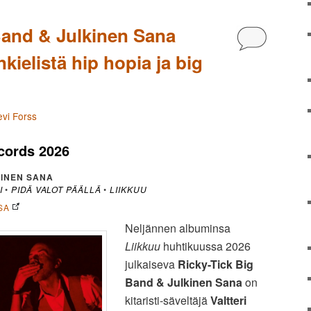
Band & Julkinen Sana
Kommentoi
ielistä hip hopia ja big
evi Forss
ecords 2026
KINEN SANA
I
•
PIDÄ VALOT PÄÄLLÄ
•
LIIKKUU
SA
Neljännen albuminsa
Liikkuu
huhtikuussa 2026
julkaiseva
Ricky-Tick Big
Band & Julkinen Sana
on
kitaristi-säveltäjä
Valtteri