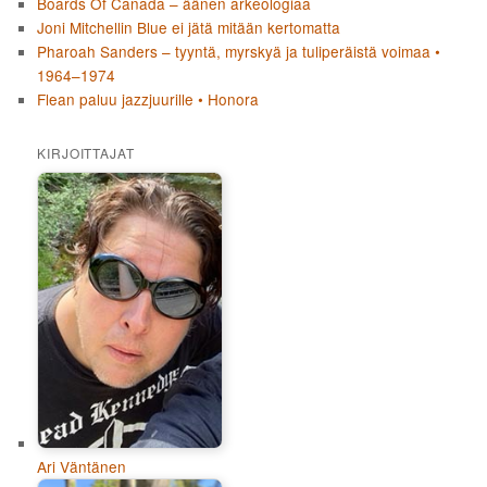
Boards Of Canada – äänen arkeologiaa
Joni Mitchellin Blue ei jätä mitään kertomatta
Pharoah Sanders – tyyntä, myrskyä ja tuliperäistä voimaa •
1964–1974
Flean paluu jazzjuurille • Honora
KIRJOITTAJAT
Ari Väntänen