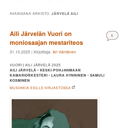
AVAINSANA-ARKISTO:
JÄRVELÄ AILI
Aili Järvelän Vuori on
Komment
1
moniosaajan mestariteos
31.10.2025
| Kirjoittaja:
Ari Väntänen
VUORI
|
AILI JÄRVELÄ 2025
AILI JÄRVELÄ
•
KESKI-POHJANMAAN
KAMARIORKESTERI
•
LAURA HYNNINEN
•
SAMULI
KOSMINEN
MUSIIKKIA ESILLE KIRJASTOSSA