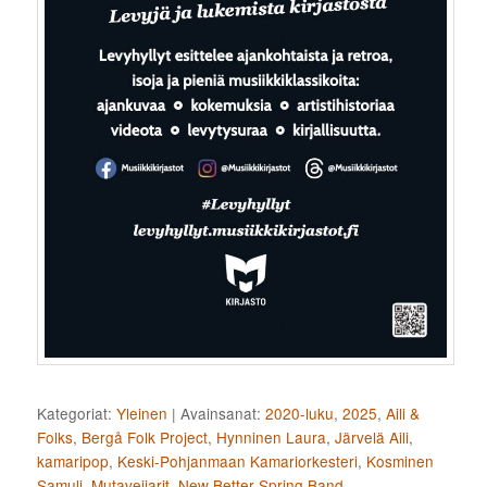
Kategoriat:
Yleinen
|
Avainsanat:
2020-luku
,
2025
,
Aili &
Folks
,
Bergå Folk Project
,
Hynninen Laura
,
Järvelä Aili
,
kamaripop
,
Keski-Pohjanmaan Kamariorkesteri
,
Kosminen
Samuli
,
Mutaveijarit
,
New Better Spring Band
,