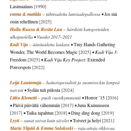
Lasimaalaus
[1990]
emma & matilda
– tähtisadetta lumisadepallossa •
Jos mä
oisin rehellinen
[2025]
Hullu Ruusu & Rosita Luu
– härskisti kategorioiden
ulkopuolella • Vuodet 2017–2021
Kadi Vija
– äänitaidetta laulaen •
Tiny Hands Gathering
Wonder, The World Becomes Magic
[2025]
•
Kadi Vija 3:
Freedom
[2025]
•
Kadi Vija Key Project:
Extended
Powerspots
[2022]
Leija Lautamaja
– haitarispesialisti ja suomirockin lempeä
naivisti •
Sydän tuli piilosta
[2024]
Litku Klemetti
– puoli vuosikymmentä •
Horror ’15
[2016]
•
Päivä päivältä vähemmän
[2017]
•
Juna Kainuuseen
[2017]
•
Taika tapahtuu
[2018]
•
Ding ding dong
[2019]
Lyyti
– sanat soivat kuin sävelet •
Toiveet ja helyt
[2021]
Maria Ylipää & Emma Salokoski
– raja-aitoja rikkovaa