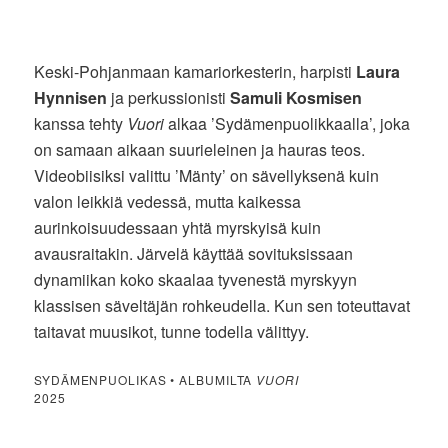
Keski-Pohjanmaan kamariorkesterin, harpisti
Laura
Hynnisen
ja perkussionisti
Samuli Kosmisen
kanssa tehty
Vuori
alkaa ’Sydämenpuolikkaalla’, joka
on samaan aikaan suurieleinen ja hauras teos.
Videobiisiksi valittu ’Mänty’ on sävellyksenä kuin
valon leikkiä vedessä, mutta kaikessa
aurinkoisuudessaan yhtä myrskyisä kuin
avausraitakin. Järvelä käyttää sovituksissaan
dynamiikan koko skaalaa tyvenestä myrskyyn
klassisen säveltäjän rohkeudella. Kun sen toteuttavat
taitavat muusikot, tunne todella välittyy.
SYDÄMENPUOLIKAS • ALBUMILTA
VUORI
2025