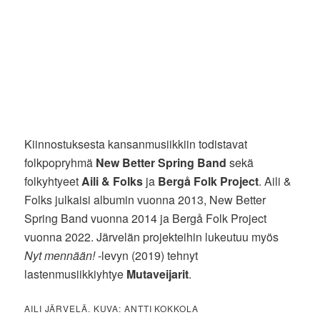
Kiinnostuksesta kansanmusiikkiin todistavat
folkpopryhmä
New Better Spring Band
sekä
folkyhtyeet
Aili & Folks
ja
Bergå Folk Project
. Aili &
Folks julkaisi albumin vuonna 2013, New Better
Spring Band vuonna 2014 ja Bergå Folk Project
vuonna 2022. Järvelän projekteihin lukeutuu myös
Nyt mennään!
-levyn (2019) tehnyt
lastenmusiikkiyhtye
Mutaveijarit
.
AILI JÄRVELÄ. KUVA: ANTTI KOKKOLA