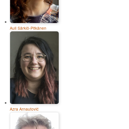
Auli Särkiö-Pitkänen
Azra Arnautović