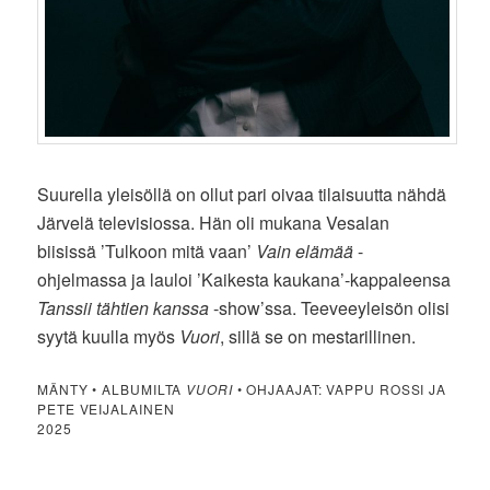
Suurella yleisöllä on ollut pari oivaa tilaisuutta nähdä
Järvelä televisiossa. Hän oli mukana Vesalan
biisissä ’Tulkoon mitä vaan’
Vain elämää
-
ohjelmassa ja lauloi ’Kaikesta kaukana’-kappaleensa
Tanssii tähtien kanssa
-show’ssa. Teeveeyleisön olisi
syytä kuulla myös
Vuori
, sillä se on mestarillinen.
MÄNTY • ALBUMILTA
VUORI
• OHJAAJAT: VAPPU ROSSI JA
PETE VEIJALAINEN
2025