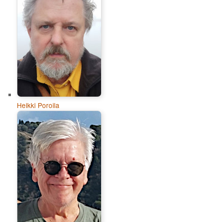
Heikki Poroila