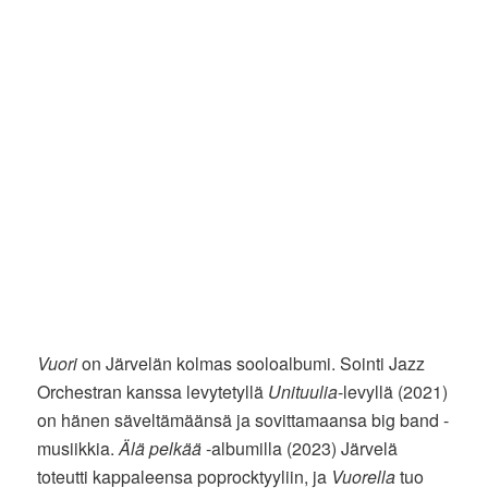
Vuori
on Järvelän kolmas sooloalbumi. Sointi Jazz
Orchestran kanssa levytetyllä
Unituulia
-levyllä (2021)
on hänen säveltämäänsä ja sovittamaansa big band -
musiikkia.
Älä pelkää
-albumilla (2023) Järvelä
toteutti kappaleensa poprocktyyliin, ja
Vuorella
tuo