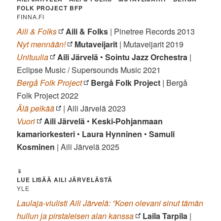
FOLK PROJECT
BFP
FINNA.FI
Aili & Folks
Aili & Folks
| Pinetree Records 2013
Nyt mennään!
Mutaveijarit
| Mutaveijarit 2019
Unituulia
Aili Järvelä
•
Sointu Jazz Orchestra
|
Eclipse Music / Supersounds Music 2021
Bergå Folk Project
Bergå Folk Project
| Bergå
Folk Project 2022
Älä pelkää
| Aili Järvelä 2023
Vuori
Aili Järvelä
•
Keski-Pohjanmaan
kamariorkesteri
•
Laura Hynninen
•
Samuli
Kosminen
| Aili Järvelä 2025
📱
LUE LISÄÄ AILI JÄRVELÄSTÄ
YLE
Laulaja-viulisti Aili Järvelä: ”Koen olevani sinut tämän
hullun ja pirstaleisen alan kanssa
Laila Tarpila
|