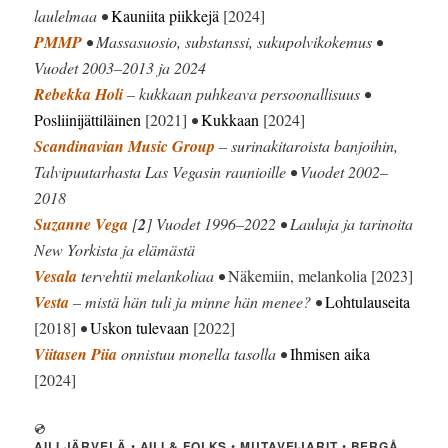
laulelmaa •
Kauniita piikkejä
[2024]
PMMP
• Massasuosio, substanssi, sukupolvikokemus •
Vuodet 2003–2013 ja 2024
Rebekka Holi
– kukkaan puhkeava persoonallisuus •
Posliinijättiläinen
[2021]
•
Kukkaan
[2024]
Scandinavian Music Group
– surinakitaroista banjoihin,
Talvipuutarhasta Las Vegasin raunioille • Vuodet 2002–
2018
Suzanne Vega
[
2
] Vuodet 1996–2022 • Lauluja ja tarinoita
New Yorkista ja elämästä
Vesala
tervehtii melankoliaa •
Näkemiin, melankolia [2023]
Vesta
– mistä hän tuli ja minne hän menee? •
Lohtulauseita
[2018]
•
Uskon tulevaan
[2022]
Viitasen Piia
onnistuu monella tasolla •
Ihmisen aika
[2024]
💿
AILI JÄRVELÄ
•
AILI & FOLKS
•
MUTAVEIJARIT
•
BERGÅ