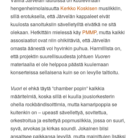
Välillä Järvelän lauluissa on kuulevinaan
hengenheimolaisuutta
Kerkko Koskisen
musiikkiin,
sillä erotuksella, että Järvelän kappaleet eivät
kuulosta sanoituksiin sävelletyiltä eivätkä ne sitä
olekaan. Hetkittäin mielessä käy
PMMP
, mutta kaikki
assosiaatiot ovat niin ohikiitäviä, että Järvelän
omasta äänestä voi hyvinkin puhua. Harmillista on,
että projektin suurellisuudesta johtuen
Vuoren
materiaalia ei ole helppoa päästä kuulemaan
konserteissa sellaisena kuin se on levylle taltioitu.
Vuori
ei ehkä täytä ”chamber popin” kaikkia
määritelmiä, koska sillä ei kuulla jousiorkesterin
ohella rockbändisoittimia, mutta kamaripoppia se
kuitenkin on – upeasti sävellettyä, sovitettua,
orkestroitua ja esitettyä popmusiikkia, jossa on suuri,
syvä, arvokas ja kirkas soundi. Jokainen biisi
ansaitsee paikkansa levyllä, mutta mainittujen lisäksi