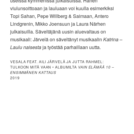
useissa kymmenissä julkaisuissa. Hänen
viulunsoittoaan ja lauluaan voi kuulla esimerkiksi
Topi Sahan, Pepe Willberg & Saimaan, Antero
Lindgrenin, Mikko Joensuun ja Laura Närhen
julkaisuilla. Säveltäjänä uusin aluevaltaus on
musikaali: Järvelä on säveltänyt musikaalin
Katrina –
Laulu naisesta
ja työstää parhaillaan uutta.
VESALA FEAT. AILI JÄRVELÄ JA JUTTA RAHMEL:
TULKOON MITÄ VAAN • ALBUMILTA
VAIN ELÄMÄÄ 10 –
ENSIMMÄNEN KATTAUS
2019