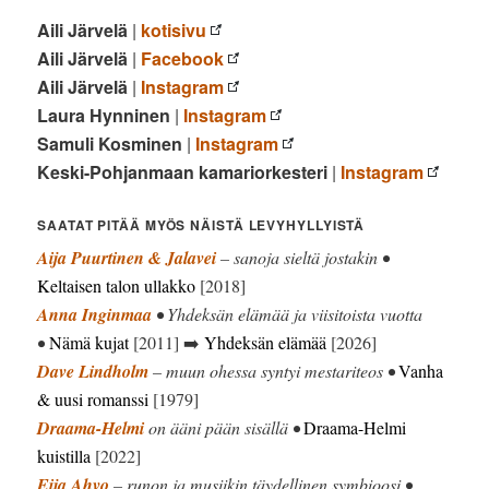
Aili Järvelä
|
kotisivu
Aili Järvelä
|
Facebook
Aili Järvelä
|
Instagram
Laura Hynninen
|
Instagram
Samuli Kosminen
|
Instagram
Keski-Pohjanmaan kamariorkesteri
|
Instagram
SAATAT PITÄÄ MYÖS NÄISTÄ LEVYHYLLYISTÄ
Aija Puurtinen & Jalavei
– sanoja sieltä jostakin •
Keltaisen talon ullakko
[2018]
Anna Inginmaa
• Yhdeksän elämää ja viisitoista vuotta
•
Nämä kujat
[2011] ➡️
Yhdeksän elämää
[2026]
Dave Lindholm
– muun ohessa syntyi mestariteos •
Vanha
& uusi romanssi
[1979]
Draama-Helmi
on ääni pään sisällä •
Draama-Helmi
kuistilla
[2022]
Eija Ahvo
– runon ja musiikin täydellinen symbioosi •