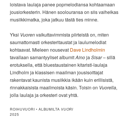
loistava laulaja panee popmelodiansa kohtaamaan
jousiorkesterin. Hänen soolouransa on siis vaiheikas
musiikkimatka, joka jatkuu tästä ties minne.
Yksi
Vuoren
vaikuttavimmista piirteistä on, miten
saumattomasti orkesteritaustat ja laulumelodiat
kohtaavat. Mieleen nousevat
Dave Lindholmin
tavallaan samantyyliset albumit
Aino
ja
Sisar
– sillä
erotuksella, että bluestaustainen kitaristi-laulaja
Lindholm ja klassisen maailman jousisoittajat
rakentavat kaunista musiikkia ikään kuin erillisistä,
rinnakkaisista maailmoista käsin. Toisin on
Vuorella
,
jolla laulaja ja orkesteri ovat yhtä.
ROIHUVUORI • ALBUMILTA
VUORI
2025