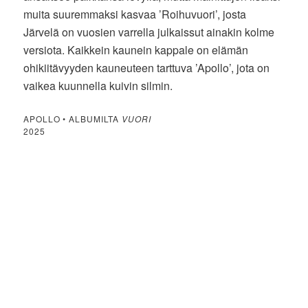
muita suuremmaksi kasvaa ’Roihuvuori’, josta
Järvelä on vuosien varrella julkaissut ainakin kolme
versiota. Kaikkein kaunein kappale on elämän
ohikiitävyyden kauneuteen tarttuva ’Apollo’, jota on
vaikea kuunnella kuivin silmin.
APOLLO • ALBUMILTA
VUORI
2025