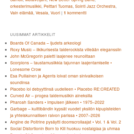
orkesterimusiikki
,
Pelttari Tuomas
,
Sointi Jazz Orchestra
,
Vain elämää
,
Vesala
,
Vuori
|
kommentti
1
UUSIMMAT ARTIKKELIT
Boards Of Canada – ljudets arkeologi
Roxy Music – ilkikurisesta taiderockista viileään eleganssiin
John McGregorin paletti laajenee reunoiltaan
Scorpions – taustamusiikkia tajunnan laajentamiselle •
Lonesome Crow
Esa Pulliainen ja Agents loivat oman sinivalkoisen
soundinsa
Placebo loi debyyttinsä uudelleen • Placebo RE:CREATED
Curved Air – progea taidemusiikin aineksilla
Pharoah Sanders • Impulsen jälkeen • 1975–2022
Garbage – kulttibändin kypsät vuodet yksilön kipupisteiden
ja yhteiskunnallisen raivon parissa • 2007–2026
Angine de Poitrine pysäytti doomscrollaajat • Vol. 1 & Vol. 2
Social Distortionin Born to Kill huokuu nostalgiaa ja uhmaa