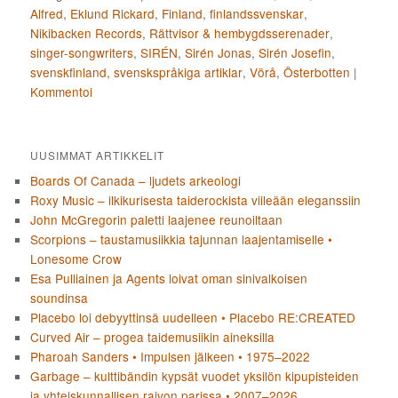
Alfred
,
Eklund Rickard
,
Finland
,
finlandssvenskar
,
Nikibacken Records
,
Rättvisor & hembygdsserenader
,
singer-songwriters
,
SIRÉN
,
Sirén Jonas
,
Sirén Josefin
,
svenskfinland
,
svenskspråkiga artiklar
,
Vörå
,
Österbotten
|
Kommentoi
UUSIMMAT ARTIKKELIT
Boards Of Canada – ljudets arkeologi
Roxy Music – ilkikurisesta taiderockista viileään eleganssiin
John McGregorin paletti laajenee reunoiltaan
Scorpions – taustamusiikkia tajunnan laajentamiselle •
Lonesome Crow
Esa Pulliainen ja Agents loivat oman sinivalkoisen
soundinsa
Placebo loi debyyttinsä uudelleen • Placebo RE:CREATED
Curved Air – progea taidemusiikin aineksilla
Pharoah Sanders • Impulsen jälkeen • 1975–2022
Garbage – kulttibändin kypsät vuodet yksilön kipupisteiden
ja yhteiskunnallisen raivon parissa • 2007–2026