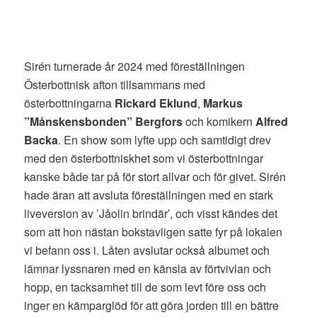
Sirén turnerade år 2024 med föreställningen
Österbottnisk afton tillsammans med
österbottningarna
Rickard Eklund
,
Markus
”Månskensbonden” Bergfors
och komikern
Alfred
Backa
. En show som lyfte upp och samtidigt drev
med den österbottniskhet som vi österbottningar
kanske både tar på för stort allvar och för givet. Sirén
hade äran att avsluta föreställningen med en stark
liveversion av ’Jåolin brindär’, och visst kändes det
som att hon nästan bokstavligen satte fyr på lokalen
vi befann oss i. Låten avslutar också albumet och
lämnar lyssnaren med en känsla av förtvivlan och
hopp, en tacksamhet till de som levt före oss och
inger en kämparglöd för att göra jorden till en bättre