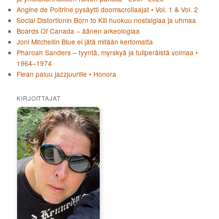
Angine de Poitrine pysäytti doomscrollaajat • Vol. 1 & Vol. 2
Social Distortionin Born to Kill huokuu nostalgiaa ja uhmaa
Boards Of Canada – äänen arkeologiaa
Joni Mitchellin Blue ei jätä mitään kertomatta
Pharoah Sanders – tyyntä, myrskyä ja tuliperäistä voimaa •
1964–1974
Flean paluu jazzjuurille • Honora
KIRJOITTAJAT