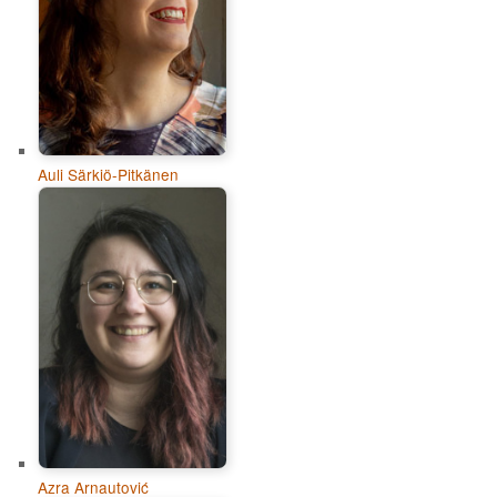
Auli Särkiö-Pitkänen
Azra Arnautović