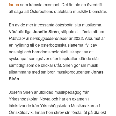
fauna
som främsta exempel. Det är inte en överdrift
att säga att Österbottens dialektala musikliv blomstrar.
En av de mer intressanta österbottniska musikerna,
Vöråbördiga
Josefin Sirén
, släppte sitt första album
Rättvisor & hembygdsserenader
år 2022. Albumet är
en hyllning till de österbottniska slätterna, fyllt av
nostalgi och barndomsmelankoli, skapat av ett
syskonpar som gräver efter inspiration där de står
samtidigt som de blickar utåt. Sirén gör sin musik
tillsammans med sin bror, musikproducenten
Jonas
Sirén
.
Josefin Sirén är utbildad musikpedagog från
Yrkeshögskolan Novia och har en examen i
låtskrivande från Yrkeshögskolan Musikmakarna i
Örnsköldsvik. Innan hon skrev sin första låt på dialekt