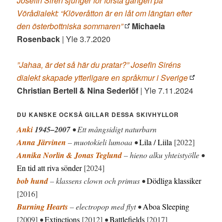
Josefin Sirén sjunger för första gången på
Vörådialekt: “Klöveråtton är en låt om längtan efter
den österbottniska sommaren”
Michaela
Rosenback
| Yle 3.7.2020
”Jahaa, är det så här du pratar?” Josefin Siréns
dialekt skapade ytterligare en språkmur i Sverige
Christian Bertell & Nina Sederlöf
| Yle 7.11.2024
DU KANSKE OCKSÅ GILLAR DESSA SKIVHYLLOR
Anki
1945–2007
• Ett mångsidigt naturbarn
Anna Järvinen
– muotokieli lumoaa •
Lila / Liila
[2022]
Annika Norlin & Jonas Teglund
– hieno alku yhteistyölle •
En tid att riva sönder
[2024]
bob hund
– klassens clown och primus •
Dödliga klassiker
[2016]
Burning Hearts
– electropop med flyt •
Aboa Sleeping
[2009]
•
Extinctions
[2012]
•
Battlefields
[2017]