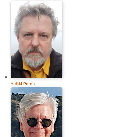
Heikki Poroila