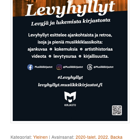
Kategoriat:
Yleinen
|
Avainsanat:
2020-talet
,
2022
,
Backa