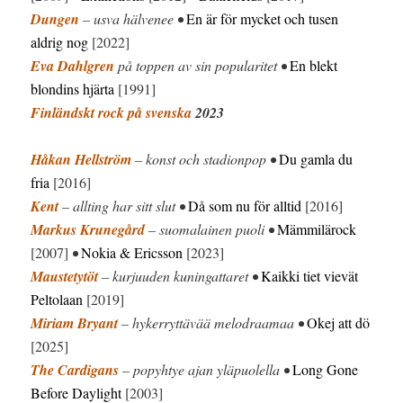
Dungen
– usva hälvenee •
En är för mycket och tusen
aldrig nog
[2022]
Eva Dahlgren
på toppen av sin popularitet •
En blekt
blondins hjärta
[1991]
Finländskt rock på svenska
2023
Håkan Hellström
– konst och stadionpop •
Du gamla du
fria
[2016]
Kent
– allting har sitt slut •
Då som nu för alltid
[2016]
Markus Krunegård
– suomalainen puoli •
Mämmilärock
[2007]
•
Nokia & Ericsson
[2023]
Maustetytöt
– kurjuuden kuningattaret •
Kaikki tiet vievät
Peltolaan
[2019]
Miriam Bryant
– hykerryttävää melodraamaa •
Okej att dö
[2025]
The Cardigans
– popyhtye ajan yläpuolella •
Long Gone
Before Daylight
[2003]