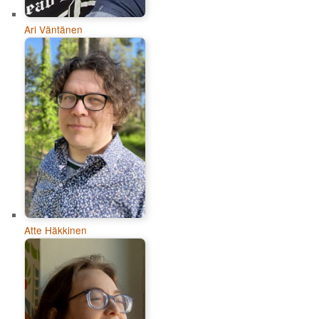
Ari Väntänen
Atte Häkkinen