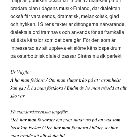
roligt att publiken också får ta del av dialekter på ett
bredare plan i dagens musik-Finland, där dialekten
också får vara seriös, dramatisk, melankolisk, glad
och nyfiken. I Siréns texter är diftongerna närvarande,
dialektala ord framhävs och används för att framkalla
så äkta känslor som det bara går. För den som är
intresserad av att uppleva ett större känslospektrum
på österbottnisk dialekt passar Siréns musik perfekt.
Ur Vilyfto:
Å ha man fölåora / Om man slutar tråo på at vasomhelst
kan ga / Å ha man föståora / Bildin åv ho man tråodd at allt
sko var
På standardssvenska ungefär:
Och har man förlorat / om man slutar tro på att vad som
helst kan lyckas / Och har man förstorat / bilden av hur
man trodde att allt skulle bli