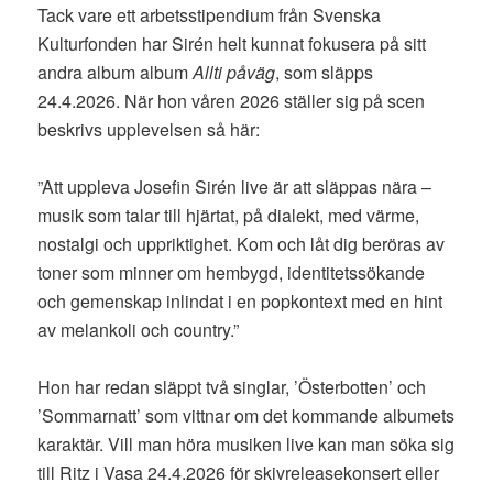
Tack vare ett arbetsstipendium från Svenska
Kulturfonden har Sirén helt kunnat fokusera på sitt
andra album album
Allti påväg
, som släpps
24.4.2026. När hon våren 2026 ställer sig på scen
beskrivs upplevelsen så här:
”Att uppleva Josefin Sirén live är att släppas nära –
musik som talar till hjärtat, på dialekt, med värme,
nostalgi och uppriktighet. Kom och låt dig beröras av
toner som minner om hembygd, identitetssökande
och gemenskap inlindat i en popkontext med en hint
av melankoli och country.”
Hon har redan släppt två singlar, ’Österbotten’ och
’Sommarnatt’ som vittnar om det kommande albumets
karaktär. Vill man höra musiken live kan man söka sig
till Ritz i Vasa 24.4.2026 för skivreleasekonsert eller