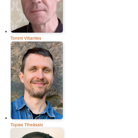
Tommi Viitamies
Topias Tiheäsalo