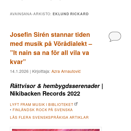
AVAINSANA-ARKISTO:
EKLUND RICKARD
Josefin Sirén stannar tiden
Kommen
med musik på Vörådialekt –
”It nain sa na för all vila va
kvar”
14.1.2026
| Kirjoittaja:
Azra Arnautović
|
Rättvisor & hembygdsserenader
Nikibacken Records 2022
LYFT FRAM MUSIK I BIBLIOTEKET
•
FINLÄNDSK ROCK PÅ SVENSKA
LÄS FLERA SVENSKSPRÅKIGA ARTIKLAR