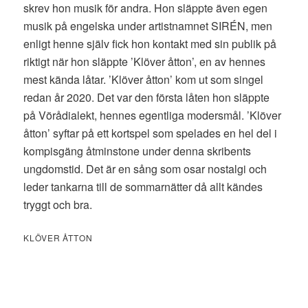
skrev hon musik för andra. Hon släppte även egen
musik på engelska under artistnamnet SIRÉN, men
enligt henne själv fick hon kontakt med sin publik på
riktigt när hon släppte ’Klöver åtton’, en av hennes
mest kända låtar. ’Klöver åtton’ kom ut som singel
redan år 2020. Det var den första låten hon släppte
på Vörådialekt, hennes egentliga modersmål. ’Klöver
åtton’ syftar på ett kortspel som spelades en hel del i
kompisgäng åtminstone under denna skribents
ungdomstid. Det är en sång som osar nostalgi och
leder tankarna till de sommarnätter då allt kändes
tryggt och bra.
KLÖVER ÅTTON