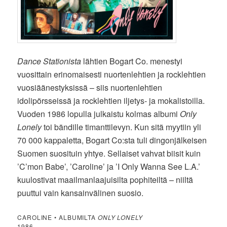
Dance Stationista
lähtien Bogart Co. menestyi
vuosittain erinomaisesti nuortenlehtien ja rocklehtien
vuosiäänestyksissä – siis nuortenlehtien
idolipörsseissä ja rocklehtien iljetys- ja mokalistoilla.
Vuoden 1986 lopulla julkaistu kolmas albumi
Only
Lonely
toi bändille timanttilevyn. Kun sitä myytiin yli
70 000 kappaletta, Bogart Co:sta tuli dingonjälkeisen
Suomen suosituin yhtye. Sellaiset vahvat biisit kuin
’C’mon Babe’, ’Caroline’ ja ’I Only Wanna See L.A.’
kuulostivat maailmanlaajuisilta pophiteiltä – niiltä
puuttui vain kansainvälinen suosio.
CAROLINE • ALBUMILTA
ONLY LONELY
1986