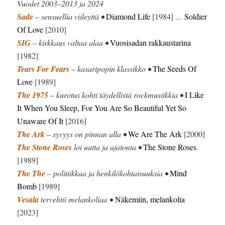
Vuodet 2003–2013 ja 2024
Sade
– sensuellia viileyttä •
Diamond Life
[1984]
…
Soldier
Of Love
[2010]
SIG
– kirkkaus valtaa alaa •
Vuosisadan rakkaustarina
[1982]
Tears For Fears
– kasaripopin klassikko •
The Seeds Of
Love
[1989]
The 1975
– kurotus kohti täydellistä rockmusiikkia •
I Like
It When You Sleep, For You Are So Beautiful Yet So
Unaware Of It
[2016]
The Ark
– syvyys on pinnan alla •
We Are The Ark
[2000]
The Stone Roses
loi uutta ja ajatonta •
The Stone Roses
[1989]
The The
– politiikkaa ja henkilökohtaisuuksia •
Mind
Bomb
[1989]
Vesala
tervehtii melankoliaa •
Näkemiin, melankolia
[2023]