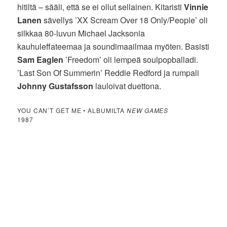
hitiltä – sääli, että se ei ollut sellainen. Kitaristi
Vinnie
Lanen
sävellys ’XX Scream Over 18 Only/People’ oli
silkkaa 80-luvun Michael Jacksonia
kauhuleffateemaa ja soundimaailmaa myöten. Basisti
Sam Eaglen
’Freedom’ oli lempeä soulpopballadi.
’Last Son Of Summerin’ Reddie Redford ja rumpali
Johnny Gustafsson
lauloivat duettona.
YOU CAN’T GET ME • ALBUMILTA
NEW GAMES
1987