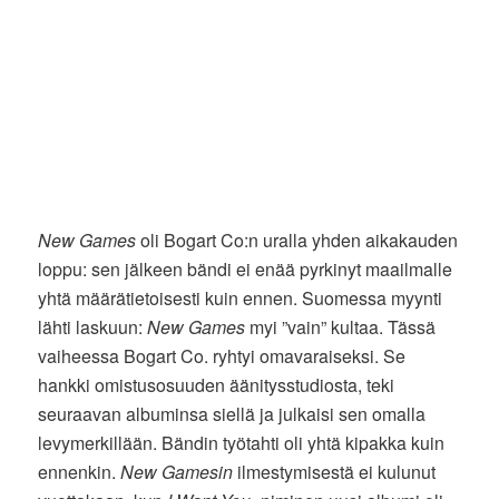
New Games
oli Bogart Co:n uralla yhden aikakauden
loppu: sen jälkeen bändi ei enää pyrkinyt maailmalle
yhtä määrätietoisesti kuin ennen. Suomessa myynti
lähti laskuun:
New Games
myi ”vain” kultaa. Tässä
vaiheessa Bogart Co. ryhtyi omavaraiseksi. Se
hankki omistusosuuden äänitysstudiosta, teki
seuraavan albuminsa siellä ja julkaisi sen omalla
levymerkillään. Bändin työtahti oli yhtä kipakka kuin
ennenkin.
New Gamesin
ilmestymisestä ei kulunut