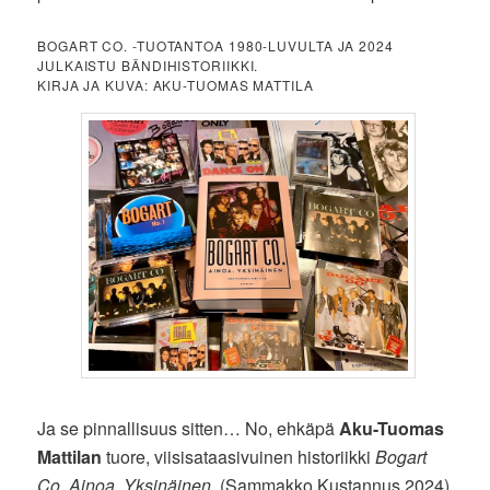
BOGART CO. -TUOTANTOA 1980-LUVULTA JA 2024
JULKAISTU BÄNDIHISTORIIKKI.
KIRJA JA KUVA: AKU-TUOMAS MATTILA
Ja se pinnallisuus sitten… No, ehkäpä
Aku-Tuomas
Mattilan
tuore, viisisataasivuinen historiikki
Bogart
Co. Ainoa. Yksinäinen.
(Sammakko Kustannus 2024)