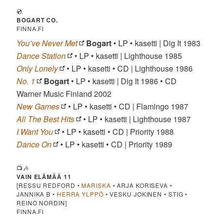
💿
BOGART CO.
FINNA.FI
You’ve Never Met
Bogart
• LP • kasetti | Dig It 1983
Dance Station
• LP • kasetti | Lighthouse 1985
Only Lonely
• LP • kasetti • CD | Lighthouse 1986
No. 1
Bogart
• LP • kasetti | Dig It 1986 • CD
Warner Music Finland 2002
New Games
• LP • kasetti • CD | Flamingo 1987
All The Best Hits
• LP • kasetti | Lighthouse 1987
I Want You
• LP • kasetti • CD | Priority 1988
Dance On
• LP • kasetti • CD | Priority 1989
📺🎶
VAIN ELÄMÄÄ 11
[RESSU REDFORD •
MARISKA
• ARJA KORISEVA •
JANNIKA B •
HERRA YLPPÖ
• VESKU JOKINEN • STIG •
REINO NORDIN]
FINNA.FI