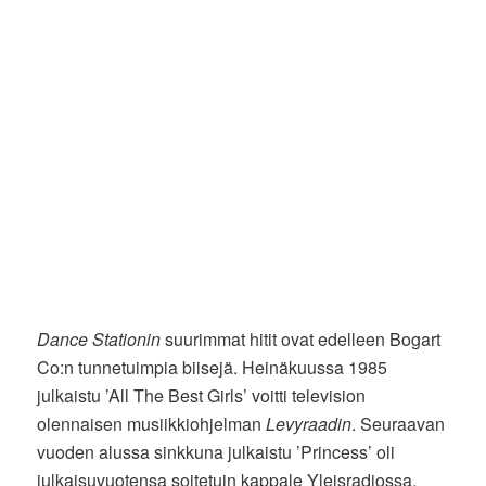
Dance Stationin
suurimmat hitit ovat edelleen Bogart
Co:n tunnetuimpia biisejä. Heinäkuussa 1985
julkaistu ’All The Best Girls’ voitti television
olennaisen musiikkiohjelman
Levyraadin
. Seuraavan
vuoden alussa sinkkuna julkaistu ’Princess’ oli
julkaisuvuotensa soitetuin kappale Yleisradiossa.