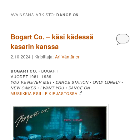
AVAINSANA-ARKISTO:
DANCE ON
Bogart Co. – käsi kädessä
Kommen
kasarin kanssa
2.10.2024
| Kirjoittaja:
Ari Väntänen
BOGART CO.
• BOGART
VUODET 1981–1989
YOU’VE NEVER MET
•
DANCE STATION
•
ONLY LONELY
•
NEW GAMES
•
I WANT YOU
•
DANCE ON
MUSIIKKIA ESILLE KIRJASTOSSA