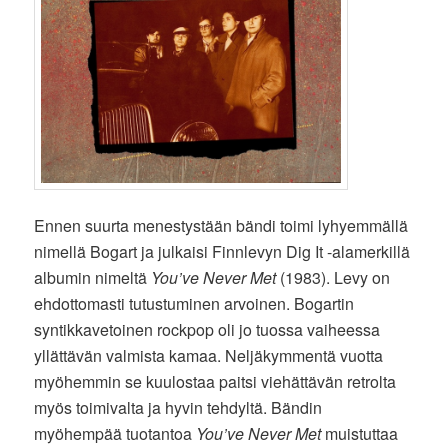
Ennen suurta menestystään bändi toimi lyhyemmällä
nimellä Bogart ja julkaisi Finnlevyn Dig It -alamerkillä
albumin nimeltä
You’ve Never Met
(1983). Levy on
ehdottomasti tutustuminen arvoinen. Bogartin
syntikkavetoinen rockpop oli jo tuossa vaiheessa
yllättävän valmista kamaa. Neljäkymmentä vuotta
myöhemmin se kuulostaa paitsi viehättävän retrolta
myös toimivalta ja hyvin tehdyltä. Bändin
myöhempää tuotantoa
You’ve Never Met
muistuttaa