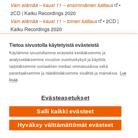
Vain elämää – kausi 11 – ensimmäinen kattaus
•
2CD | Kaiku Recordings 2020
Vain elämää – kausi 11 – toinen kattaus
• 2CD |
Kaiku Recordings 2020
📚
Tietoa sivustolla käytetyistä evästeistä
LUE LISÄÄ
Käytämme sivustollamme evästeitä kerätäksemme ja
FINNA.FI
analysoidaksemme sivuston suorituskykyä ja käyttöä,
Bogart Co. Ainoa. Yksinäinen.
Aku-Tuomas
tarjotaksemme sosiaalisen median ominaisuuksia sekä
Mattila
, 520 sivua | Sammakko 2024
parantaaksemme ja räätälöidäksemme sisältöä ja mainoksia.
Lue
Bogart Co. – All The Best Boys
Reijo Ikävalko
, 50
lisää
sivua | Gummerus 1986
Evästeasetukset
LUE LISÄÄ
TS.FI
Salli kaikki evästeet
Bogart Co. teki kaiken isommin ja rohkeammin – raitis
Hyväksy välttämättömät evästeet
imago ja maitomainokset olivat kuitenkin myrkkyä
monille
Jussi Helle
| Turun Sanomat 18.9.2024