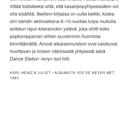
riittää todisteeksi siitä, että kasaripopyhtyeessäkin voi
olla sisältöä. Itselleni kirjassa on uutta kaikki, koska
olin bändin aktiiviaikana 8–15-vuotias turpa mutrulla
soitetun rajun kitararockin ystävä, joka ohitti koko
popkomppanian siihen suuremmin huomiota
kiinnittämättä. Ainoat aikalaismuistoni ovat valokuvat
huvittavan ja iloisen näköisestä yhtyeestä sekä
Dance Station
-levyn isot hitit.
KARL-HEINZ & JULIET • ALBUMILTA
YOU’VE NEVER MET
1983