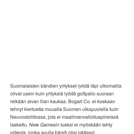
Suomalaisten bändien yritykset lyödä läpi ulkomailla
olivat usein kuin yrityksiä lyödä golfpallo suoraan
reikään aivan liian kaukaa. Bogart Co. ei koskaan
tehnyt kiertuetta muualla Suomen ulkopuolella kuin
Neuvostoliitossa, jota ei maailmanvalloituspiireissä
laskettu.
New Gamesin
tueksi ei myöskään tehty
videota, jonka avulla bändi olisi päässyt