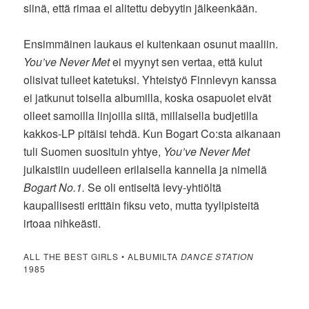
siinä, että rimaa ei alitettu debyytin jälkeenkään.
Ensimmäinen laukaus ei kuitenkaan osunut maaliin.
You’ve Never Met
ei myynyt sen vertaa, että kulut
olisivat tulleet katetuksi. Yhteistyö Finnlevyn kanssa
ei jatkunut toisella albumilla, koska osapuolet eivät
olleet samoilla linjoilla siitä, millaisella budjetilla
kakkos-LP pitäisi tehdä. Kun Bogart Co:sta aikanaan
tuli Suomen suosituin yhtye,
You’ve Never Met
julkaistiin uudelleen erilaisella kannella ja nimellä
Bogart No.1.
Se oli entiseltä levy-yhtiöltä
kaupallisesti erittäin fiksu veto, mutta tyylipisteitä
irtoaa nihkeästi.
ALL THE BEST GIRLS • ALBUMILTA
DANCE STATION
1985