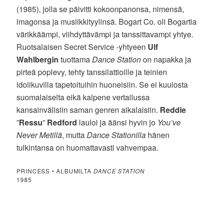
(1985), jolla se päivitti kokoonpanonsa, nimensä,
imagonsa ja musiikkityylinsä. Bogart Co. oli Bogartia
värikkäämpi, viihdyttävämpi ja tanssittavampi yhtye.
Ruotsalaisen Secret Service -yhtyeen
Ulf
Wahlbergin
tuottama
Dance Station
on napakka ja
pirteä poplevy, tehty tanssilattioille ja teinien
idolikuvilla tapetoituihin huoneisiin. Se ei kuulosta
suomalaiselta eikä kalpene vertailussa
kansainvälisiin saman genren aikalaisiin.
Reddie
”
Ressu
”
Redford
lauloi ja äänsi hyvin jo
You’ve
Never Metillä
, mutta
Dance Stationilla
hänen
tulkintansa on huomattavasti vahvempaa.
PRINCESS • ALBUMILTA
DANCE STATION
1985