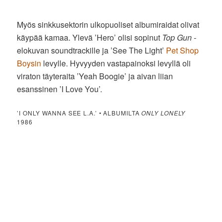
Myös sinkkusektorin ulkopuoliset albumiraidat olivat
käypää kamaa. Ylevä ’Hero’ olisi sopinut
Top Gun
-
elokuvan soundtrackille ja ’See The Light’
Pet Shop
Boysin
levylle. Hyvyyden vastapainoksi levyllä oli
viraton täyteraita ’Yeah Boogie’ ja aivan liian
esanssinen ’I Love You’.
’I ONLY WANNA SEE L.A.’ • ALBUMILTA
ONLY LONELY
1986