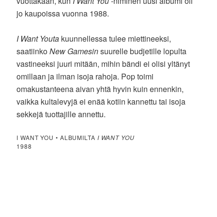
vuottakaan, kun
I Want You
-niminen uusi albumi oli
jo kaupoissa vuonna 1988.
I Want Youta
kuunnellessa tulee miettineeksi,
saatiinko
New Gamesin
suurelle budjetille lopulta
vastineeksi juuri mitään, mihin bändi ei olisi yltänyt
omillaan ja ilman isoja rahoja. Pop toimi
omakustanteena aivan yhtä hyvin kuin ennenkin,
vaikka kultalevyjä ei enää kotiin kannettu tai isoja
sekkejä tuottajille annettu.
I WANT YOU • ALBUMILTA
I WANT YOU
1988