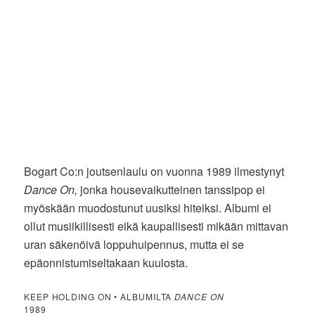
Bogart Co:n joutsenlaulu on vuonna 1989 ilmestynyt
Dance On,
jonka housevaikutteinen tanssipop ei
myöskään muodostunut uusiksi hiteiksi. Albumi ei
ollut musiikillisesti eikä kaupallisesti mikään mittavan
uran säkenöivä loppuhuipennus, mutta ei se
epäonnistumiseltakaan kuulosta.
KEEP HOLDING ON • ALBUMILTA
DANCE ON
1989