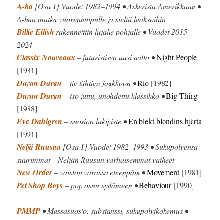
A-ha
[Osa
1
] Vuodet 1982–1994 • Askerista Amerikkaan •
A-han matka vuorenhuipulle ja sieltä laaksoihin
Billie Eilish
rakennettiin lujalle pohjalle • Vuodet 2015–
2024
Classix Nouveaux
– futuristisen uusi aalto •
Night People
[1981]
Duran Duran
– tie tähtien joukkoon •
Rio
[1982]
Duran Duran
– iso juttu, unohdettu klassikko •
Big Thing
[1988]
Eva Dahlgren
– suosion lakipiste •
En blekt blondins hjärta
[1991]
Neljä Ruusua
[Osa
1
] Vuodet 1982–1993 • Sukupolvensa
suurimmat – Neljän Ruusun varhaisemmat vaiheet
New Order
– vaiston varassa eteenpäin •
Movement
[1981]
Pet Shop Boys
– pop osuu sydämeen •
Behaviour
[1990]
PMMP
• Massasuosio, substanssi, sukupolvikokemus •