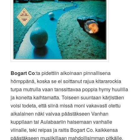
Bogart Co
:ta pidettiin aikoinaan pinnallisena
hömppänä, koska se ei soittanut rajua kitararockia
turpa mutrulla vaan tanssittavaa poppia hymy huulilla
ja koneita kaihtamatta. Toiseen suuntaan kärjistäen
voisi todeta, että siinä missä moni vakavasti otettu
aikalainen näki vaivaa päästäkseen Vanhan
kuppilaan tai Aulabaariin haisemaan vanhalle
viinalle, teki reipas ja raitis Bogart Co. kaikkensa
päästäkseen musiikillaan mahdollisimman pitkälle.