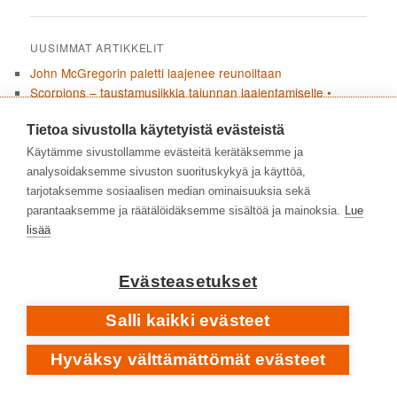
UUSIMMAT ARTIKKELIT
John McGregorin paletti laajenee reunoiltaan
Scorpions – taustamusiikkia tajunnan laajentamiselle •
Lonesome Crow
Esa Pulliainen ja Agents loivat oman sinivalkoisen
Tietoa sivustolla käytetyistä evästeistä
soundinsa
Käytämme sivustollamme evästeitä kerätäksemme ja
Placebo loi debyyttinsä uudelleen • Placebo RE:CREATED
analysoidaksemme sivuston suorituskykyä ja käyttöä,
Curved Air – progea taidemusiikin aineksilla
tarjotaksemme sosiaalisen median ominaisuuksia sekä
Pharoah Sanders • Impulsen jälkeen • 1975–2022
parantaaksemme ja räätälöidäksemme sisältöä ja mainoksia.
Lue
Garbage – kulttibändin kypsät vuodet yksilön kipupisteiden
lisää
ja yhteiskunnallisen raivon parissa • 2007–2026
Angine de Poitrine pysäytti doomscrollaajat • Vol. 1 & Vol. 2
Evästeasetukset
Social Distortionin Born to Kill huokuu nostalgiaa ja uhmaa
Boards Of Canada – äänen arkeologiaa
Salli kaikki evästeet
Joni Mitchellin Blue ei jätä mitään kertomatta
Pharoah Sanders – tyyntä, myrskyä ja tuliperäistä voimaa •
Hyväksy välttämättömät evästeet
1964–1974
Flean paluu jazzjuurille • Honora