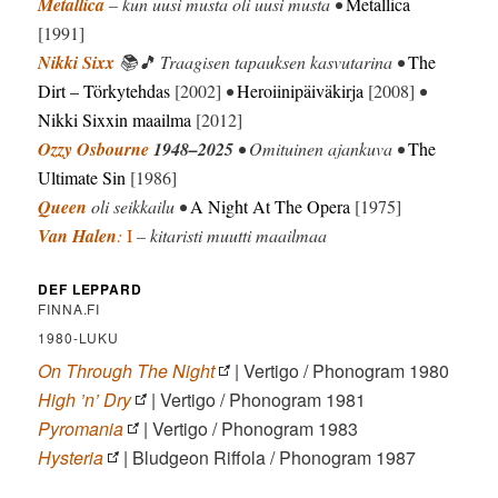
Metallica
– kun uusi musta oli uusi musta •
Metallica
[1991]
Nikki Sixx
📚🎵 Traagisen tapauksen kasvutarina •
The
Dirt – Törkytehdas
[2002]
•
Heroiinipäiväkirja
[2008]
•
Nikki Sixxin maailma
[2012]
Ozzy Osbourne
1948–2025
• Omituinen ajankuva •
The
Ultimate Sin
[1986]
Queen
oli seikkailu •
A Night At The Opera
[1975]
Van Halen
:
I
– kitaristi muutti maailmaa
DEF LEPPARD
FINNA.FI
1980-LUKU
On Through The Night
| Vertigo / Phonogram 1980
High ’n’ Dry
| Vertigo / Phonogram 1981
Pyromania
| Vertigo / Phonogram 1983
Hysteria
| Bludgeon Riffola / Phonogram 1987