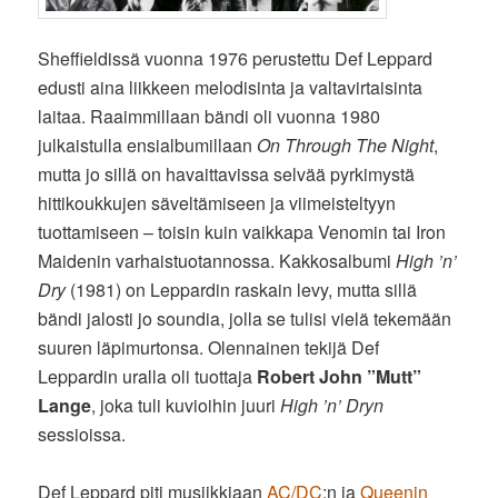
Sheffieldissä vuonna 1976 perustettu Def Leppard
edusti aina liikkeen melodisinta ja valtavirtaisinta
laitaa. Raaimmillaan bändi oli vuonna 1980
julkaistulla ensialbumillaan
On Through The Night
,
mutta jo sillä on havaittavissa selvää pyrkimystä
hittikoukkujen säveltämiseen ja viimeisteltyyn
tuottamiseen – toisin kuin vaikkapa Venomin tai Iron
Maidenin varhaistuotannossa. Kakkosalbumi
High ’n’
Dry
(1981) on Leppardin raskain levy, mutta sillä
bändi jalosti jo soundia, jolla se tulisi vielä tekemään
suuren läpimurtonsa. Olennainen tekijä Def
Leppardin uralla oli tuottaja
Robert John ”Mutt”
Lange
, joka tuli kuvioihin juuri
High ’n’ Dryn
sessioissa.
Def Leppard piti musiikkiaan
AC/DC
:n ja
Queenin