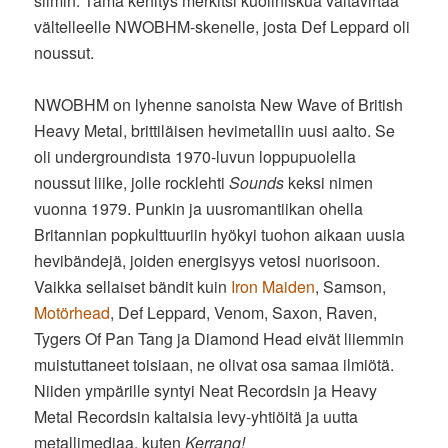
silmin. Tämä kehitys merkitsi kuoliniskua valtavirtaa
vältelleelle NWOBHM-skenelle, josta Def Leppard oli
noussut.
NWOBHM on lyhenne sanoista New Wave of British
Heavy Metal, brittiläisen hevimetallin uusi aalto. Se
oli undergroundista 1970-luvun loppupuolella
noussut liike, jolle rocklehti
Sounds
keksi nimen
vuonna 1979. Punkin ja uusromantiikan ohella
Britannian popkulttuuriin hyökyi tuohon aikaan uusia
hevibändejä, joiden energisyys vetosi nuorisoon.
Vaikka sellaiset bändit kuin
Iron Maiden
, Samson,
Motörhead
, Def Leppard, Venom, Saxon, Raven,
Tygers Of Pan Tang ja Diamond Head eivät liiemmin
muistuttaneet toisiaan, ne olivat osa samaa ilmiötä.
Niiden ympärille syntyi Neat Recordsin ja Heavy
Metal Recordsin kaltaisia levy-yhtiöitä ja uutta
metallimediaa, kuten
Kerrang!