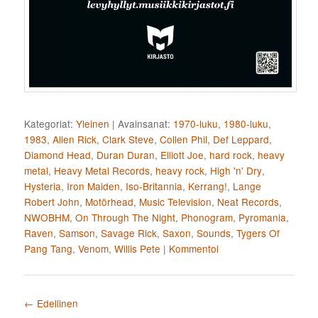
Kategoriat:
Yleinen
|
Avainsanat:
1970-luku
,
1980-luku
,
1983
,
Allen Rick
,
Clark Steve
,
Collen Phil
,
Def Leppard
,
Diamond Head
,
Duran Duran
,
Elliott Joe
,
hard rock
,
heavy
metal
,
Heavy Metal Records
,
heavy rock
,
High 'n' Dry
,
Hysteria
,
Iron Maiden
,
Iso-Britannia
,
Kerrang!
,
Lange
Robert John
,
Motörhead
,
Music Television
,
Neat Records
,
NWOBHM
,
On Through The Night
,
Phonogram
,
Pyromania
,
Raven
,
Samson
,
Savage Rick
,
Saxon
,
Sounds
,
Tygers Of
Pang Tang
,
Venom
,
Willis Pete
|
Kommentoi
Artikkelien selaus
←
Edellinen