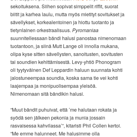
sekoituksena. Siihen sopivat simppelit riffit, suorat
biitit ja karhea laulu, mutta myös mietityt sovitukset ja
sävellykset, korkealentoinen ja hiottu tuotanto ja
tietynlainen orkestraalisuus.
Pyromaniaa
suunnitellessaan bändi halusi panostaa nimenomaan
tuotantoon, ja siinä Mutt Lange oli innolla mukana,
olipa kyse sitten sävellysten, sanoitusten, sovitusten
tai soundien kehittämisestä. Levy-yhtiö Phonogram
oli tyytyväinen Def Leppardin haluun suunnata kohti
jalostuneempaa soundia, koska sama tie vei kohti
laajempaa ja monipuolisempaa yleisöä.
Nimenomaan sitä bändikin halusi.
”Muut bändit puhuivat, että ’me halutaan rokata ja
syödä sen jälkeen pekonia ja munia jossain
rasvaisessa kahvilassa’”, kitaristi Phil Collen kertoi.
”Me emme halunneet. Me halusimme olla