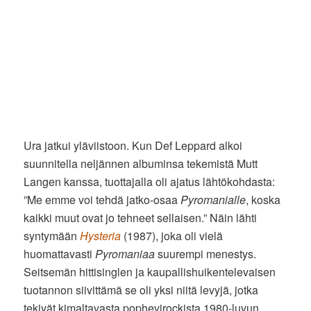
Ura jatkui yläviistoon. Kun Def Leppard alkoi
suunnitella neljännen albuminsa tekemistä Mutt
Langen kanssa, tuottajalla oli ajatus lähtökohdasta:
”Me emme voi tehdä jatko-osaa
Pyromanialle
, koska
kaikki muut ovat jo tehneet sellaisen.” Näin lähti
syntymään
Hysteria
(1987), joka oli vielä
huomattavasti
Pyromaniaa
suurempi menestys.
Seitsemän hittisinglen ja kaupallishuikentelevaisen
tuotannon siivittämä se oli yksi niitä levyjä, jotka
tekivät kimaltavasta pophevirockista 1980-luvun