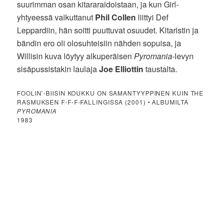
suurimman osan kitararaidoistaan, ja kun Girl-
yhtyeessä vaikuttanut
Phil Collen
liittyi Def
Leppardiin, hän soitti puuttuvat osuudet. Kitaristin ja
bändin ero oli olosuhteisiin nähden sopuisa, ja
Willisin kuva löytyy alkuperäisen
Pyromania
-levyn
sisäpussistakin laulaja
Joe Elliottin
taustalta.
FOOLIN’-BIISIN KOUKKU ON SAMANTYYPPINEN KUIN THE
RASMUKSEN F-F-F-FALLINGISSA (2001) • ALBUMILTA
PYROMANIA
1983