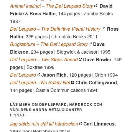
Animal Instinct – The Def Leppard Story
David
Fricke
&
Ross Halfin
, 144 pages | Zomba Books
1987
Def Leppard – The Definitive Visual History
Ross
Halfin
, 225 pages | Chronicle Books 2011
Biographize – The Def Leppard Story
Dave
Dickson
, 234 pages | Sidgwick & Jackson 1995
Def Leppard – Two Steps Ahead
Dave Bowler
, 149
pages | Boxtree 1996
Def Leppard
Jason Rich
, 120 pages | Orion 1994
Def Leppard – No Safety Net
Chris Collingwood
,
144 pages | Castle Communications 1994
LÄS MERA OM DEF LEPPARD, HÅRDROCK OCH
VÄRLDENS ANDRA METALGIGANTER
FINNA.FI
Jag sålde min själ till hårdrocken
Carl Linnaeus
,
299 sidor | Bokfabriken 2016