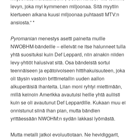
levyn, joka myi kymmenen miljoonaa. Sitä myytiin
kiertueen aikana kuusi miljoonaa puhtaasti MTV:n
ansiosta.” *
Pyromanian
menestys asetti paineita muille
NWOBHM-bändeille – elleivät ne itse halunneet tulla
yhtä suosituksi kuin Def Leppard, niin ainakin niiden
levy-yhtiöt halusivat sitä. Osa bändeistä sortui
teennäiseen ja epätoivoiseen hittihakuisuuteen, joka
oli täysin vastoin brittimetallin uuden aallon
alkuperäisiä ihanteita. Liian moni ryhtyi miettimään,
millä keinoin Amerikka avautuisi heille yhtä auliisti
kuin se oli avautunut Def Leppardille. Kukaan muu ei
onnistunut siinä ihan pian, mutta bändien
yrittäessään NWOHM:n sydän lakkasi lyömästä.
Mutta metalli jatkoi evoluutiotaan. Ne hevidiggarit,