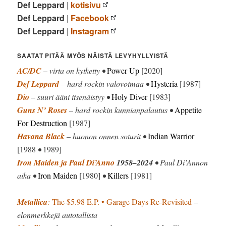
Def Leppard
|
kotisivu
Def Leppard
|
Facebook
Def Leppard
|
Instagram
SAATAT PITÄÄ MYÖS NÄISTÄ LEVYHYLLYISTÄ
AC/DC
– virta on kytketty •
Power Up
[2020]
Def Leppard
– hard rockin valovoimaa •
Hysteria
[1987]
Dio
– suuri ääni itsenäistyy •
Holy Diver
[1983]
Guns N’ Roses
– hard rockin kunnianpalautus •
Appetite
For Destruction
[1987]
Havana Black
– huonon onnen soturit •
Indian Warrior
[1988
•
1989]
Iron Maiden ja Paul Di’Anno
1958–2024
• Paul Di’Annon
aika •
Iron Maiden
[1980]
•
Killers
[1981]
Metallica
:
The $5.98 E.P. • Garage Days Re-Revisited
–
elonmerkkejä autotallista