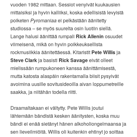
vuoden 1982 mittaan. Sessiot venyivät kuukausien
mittaisiksi ja hyvin kalliiksi, koska edellisistä levyistä
poiketen
Pyromaniaa
ei pelkästään äänitetty
studiossa – se myös suurelta osin luotiin siellä.
Lange halusi äänittää rumpali
Rick Allenin
osuudet
viimeisenä, mikä on hyvin poikkeuksellista
rockmusiikkia äänitettäessä. Kitaristit
Pete Willis
ja
Steve Clark
ja basisti
Rick Savage
eivät olleet
mielissään rumpukoneen kanssa äänittämisestä,
mutta katosta alaspäin rakentamalla biisit pysyivät
avoimina uusille sovitusideoilla aivan loppumetreille
saakka, ja niitähän todella riitti.
Draamaltakaan ei vältytty. Pete Willis joutui
lähtemään bändistä kesken äänitysten, koska muu
bändi ei enää sietänyt hänen alkoholiongelmaansa ja
sen lieveilmiöitä. Willis oli kuitenkin ehtinyt jo soittaa