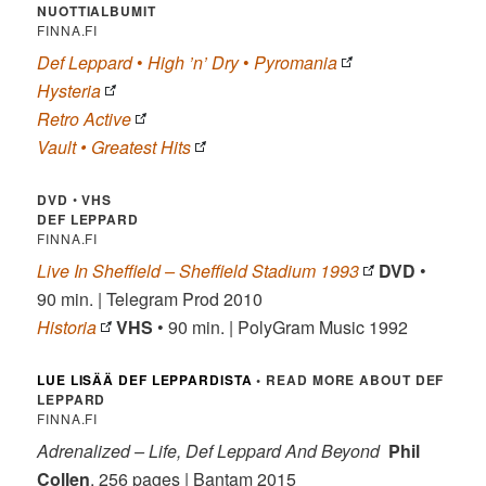
NUOTTIALBUMIT
FINNA.FI
Def Leppard
•
High ’n’ Dry
•
Pyromania
Hysteria
Retro Active
Vault • Greatest Hits
DVD
•
VHS
DEF LEPPARD
FINNA.FI
Live In Sheffield – Sheffield Stadium 1993
DVD
•
90 min. | Telegram Prod 2010
Historia
VHS
• 90 min. | PolyGram Music 1992
LUE LISÄÄ DEF LEPPARDISTA
• READ MORE ABOUT DEF
LEPPARD
FINNA.FI
Adrenalized – Life, Def Leppard And Beyond
Phil
Collen
, 256 pages | Bantam 2015