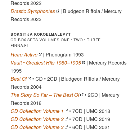
Records 2022
Drastic Symphonies
| Bludgeon Riffola / Mercury
Records 2023
BOKSIT JA KOKOELMALEVYT
CD BOX SETS VOLUMES ONE • TWO • THREE
FINNA.FI
Retro Active
| Phonogram 1993
Vault • Greatest Hits 1980–1995
| Mercury Records
1995
Best Of
• CD • 2CD | Bludgeon Riffola / Mercury
Records 2004
The Story So Far – The Best Of
• 2CD | Mercury
Records 2018
CD Collection Volume 1
• 7CD | UMC 2018
CD Collection Volume 2
• 7CD | UMC 2019
CD Collection Volume 3
• 6CD | UMC 2021