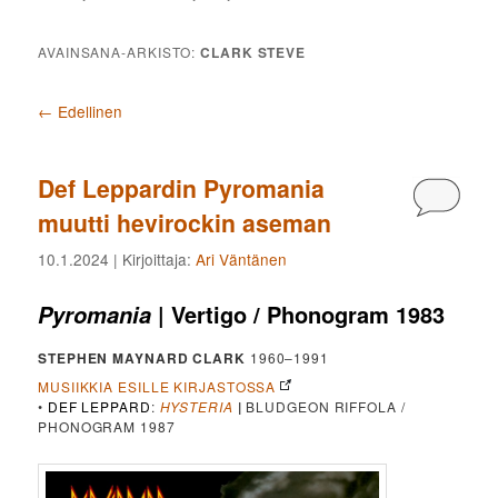
AVAINSANA-ARKISTO:
CLARK STEVE
Artikkelien selaus
←
Edellinen
Def Leppardin Pyromania
Kommen
muutti hevirockin aseman
10.1.2024
| Kirjoittaja:
Ari Väntänen
| Vertigo / Phonogram 1983
Pyromania
STEPHEN MAYNARD CLARK
1960–1991
MUSIIKKIA ESILLE KIRJASTOSSA
•
DEF LEPPARD
:
HYSTERIA
|
BLUDGEON RIFFOLA /
PHONOGRAM 1987