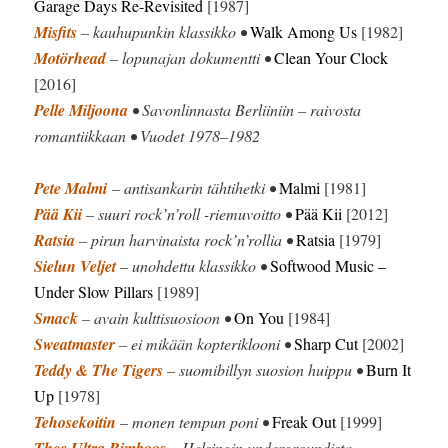
Garage Days Re-Revisited
[1987]
Misfits
– kauhupunkin klassikko •
Walk Among Us
[1982]
Motörhead
– lopunajan dokumentti •
Clean Your Clock
[2016]
Pelle Miljoona
• Savonlinnasta Berliiniin – raivosta
romantiikkaan • Vuodet 1978–1982
Pete Malmi
– antisankarin tähtihetki •
Malmi
[1981]
Pää Kii
– suuri rock’n’roll -riemuvoitto •
Pää Kii
[2012]
Ratsia
– pirun harvinaista rock’n’rollia •
Ratsia
[1979]
Sielun Veljet
– unohdettu klassikko •
Softwood Music –
Under Slow Pillars
[1989]
Smack
– avain kulttisuosioon •
On You
[1984]
Sweatmaster
– ei mikään kopteriklooni •
Sharp Cut
[2002]
Teddy & The Tigers
– suomibillyn suosion huippu •
Burn It
Up
[1978]
Tehosekoitin
– monen tempun poni •
Freak Out
[1999]
– Helsingin undergroundista