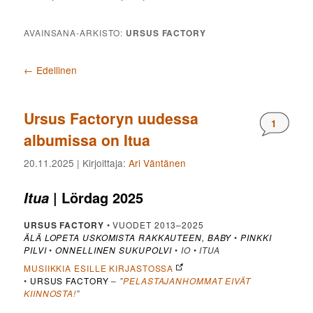
AVAINSANA-ARKISTO:
URSUS FACTORY
Artikkelien selaus
←
Edellinen
Ursus Factoryn uudessa
Komment
1
albumissa on Itua
20.11.2025
| Kirjoittaja:
Ari Väntänen
| Lördag 2025
Itua
URSUS FACTORY
• VUODET 2013–2025
ÄLÄ LOPETA USKOMISTA RAKKAUTEEN, BABY
•
PINKKI
PILVI
•
ONNELLINEN SUKUPOLVI
•
IO
•
ITUA
MUSIIKKIA ESILLE KIRJASTOSSA
•
URSUS FACTORY
–
”
PELASTAJANHOMMAT EIVÄT
KIINNOSTA!
”