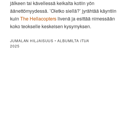
jälkeen tai kävellessä keikalta kotiin yön
äänettömyydessä. ’Oletko siellä?’ jyrähtää käyntiin
kuin
The Hellacopters
livenä ja esittää nimessään
koko teokselle keskeisen kysymyksen.
JUMALAN HILJAISUUS • ALBUMILTA
ITUA
2025