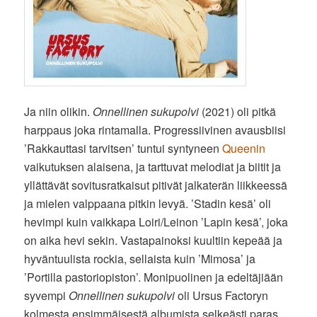
Ja niin olikin.
Onnellinen sukupolvi
(2021) oli pitkä
harppaus joka rintamalla. Progressiivinen avausbiisi
’Rakkauttasi tarvitsen’ tuntui syntyneen
Queenin
vaikutuksen alaisena, ja tarttuvat melodiat ja biitit ja
yllättävät sovitusratkaisut pitivät jalkaterän liikkeessä
ja mielen valppaana pitkin levyä. ’Stadin kesä’ oli
hevimpi kuin vaikkapa Loiri/Leinon ’Lapin kesä’, joka
on aika hevi sekin. Vastapainoksi kuultiin kepeää ja
hyväntuulista rockia, sellaista kuin ’Mimosa’ ja
’Portilla pastoriopiston’. Monipuolinen ja edeltäjiään
syvempi
Onnellinen sukupolvi
oli Ursus Factoryn
kolmesta ensimmäisestä albumista selkeästi paras.