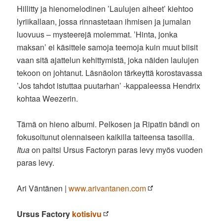
Hillitty ja hienomelodinen ’Laulujen aiheet’ kiehtoo
lyriikallaan, jossa rinnastetaan ihmisen ja jumalan
luovuus – mysteerejä molemmat. ’Hinta, jonka
maksan’ ei käsittele samoja teemoja kuin muut biisit
vaan sitä ajattelun kehittymistä, joka näiden laulujen
tekoon on johtanut. Läsnäolon tärkeyttä korostavassa
’Jos tahdot istuttaa puutarhan’ -kappaleessa Hendrix
kohtaa Weezerin.
Tämä on hieno albumi. Pelkosen ja Ripatin bändi on
fokusoitunut olennaiseen kaikilla taiteensa tasoilla.
Itua
on paitsi Ursus Factoryn paras levy myös vuoden
paras levy.
Ari Väntänen |
www.arivantanen.com
Ursus Factory
kotisivu