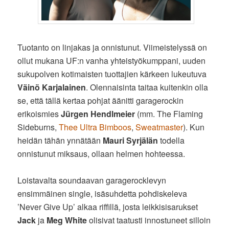
Tuotanto on linjakas ja onnistunut. Viimeistelyssä on
ollut mukana UF:n vanha yhteistyökumppani, uuden
sukupolven kotimaisten tuottajien kärkeen lukeutuva
Väinö Karjalainen
. Olennaisinta taitaa kuitenkin olla
se, että tällä kertaa pohjat äänitti garagerockin
erikoismies
Jürgen Hendlmeier
(mm. The Flaming
Sideburns,
Thee Ultra Bimboos
,
Sweatmaster
). Kun
heidän tähän ynnätään
Mauri Syrjälän
todella
onnistunut miksaus, ollaan helmen hohteessa.
Loistavalta soundaavan garagerocklevyn
ensimmäinen single, isäsuhdetta pohdiskeleva
’Never Give Up’ alkaa riffillä, josta leikkisisarukset
Jack
ja
Meg White
olisivat taatusti innostuneet silloin