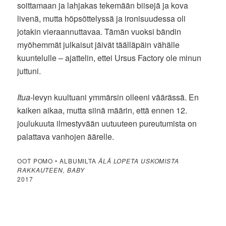
soittamaan ja lahjakas tekemään biisejä ja kova
livenä, mutta höpsöttelyssä ja ironisuudessa oli
jotakin vieraannuttavaa. Tämän vuoksi bändin
myöhemmät julkaisut jäivät täälläpäin vähälle
kuuntelulle – ajattelin, ettei Ursus Factory ole minun
juttuni.
Itua
-levyn kuultuani ymmärsin olleeni väärässä. En
kaiken aikaa, mutta siinä määrin, että ennen 12.
joulukuuta ilmestyvään uutuuteen pureutumista on
palattava vanhojen äärelle.
OOT POMO • ALBUMILTA
ÄLÄ LOPETA USKOMISTA
RAKKAUTEEN, BABY
2017