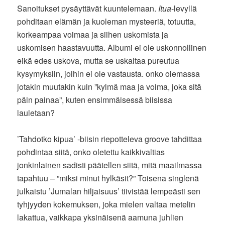
Sanoitukset pysäyttävät kuuntelemaan.
Itua
-levyllä
pohditaan elämän ja kuoleman mysteeriä, totuutta,
korkeampaa voimaa ja siihen uskomista ja
uskomisen haastavuutta. Albumi ei ole uskonnollinen
eikä edes uskova, mutta se uskaltaa pureutua
kysymyksiin, joihin ei ole vastausta. onko olemassa
jotakin muutakin kuin ”kylmä maa ja voima, joka sitä
päin painaa”, kuten ensimmäisessä biisissa
lauletaan?
’Tahdotko kipua’ -biisin riepotteleva groove tahdittaa
pohdintaa siitä, onko oletettu kaikkivaltias
jonkinlainen sadisti päätellen siitä, mitä maailmassa
tapahtuu – ”miksi minut hylkäsit?” Toisena singlenä
julkaistu ’Jumalan hiljaisuus’ tiivistää lempeästi sen
tyhjyyden kokemuksen, joka mielen valtaa metelin
lakattua, vaikkapa yksinäisenä aamuna juhlien