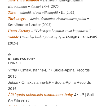
Thee Ultra Bimboos
Eurooppaan • Vuodet 1994–2025
Tiisu
– elämää, ei sen vähempää •
III
[2022]
Turbonegro
– denim-demonien riemastuttava paluu •
Scandinavian Leather [2003]
Ursus Factory
– ”Pelastajanhommat eivät kiinnnosta!”
Woude
• Wouden laulut jäivät pystyyn •
Singles 1979–1985
[2024]
💿
URSUS FACTORY
FINNA.FI
Virhe
• Omakustanne-EP • Suola-Apina Records
2015
Juhlat
• Omakustanne-EP • Suola-Apina Records
2016
Älä lopeta uskomista rakkauteen, baby
• LP | Soit
Se Silti 2017