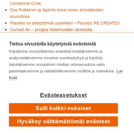
Lonesome Crow
Esa Pulliainen ja Agents loivat oman sinivalkoisen
soundinsa
Placebo loi debyyttinsä uudelleen • Placebo RE:CREATED
Curved Air – progea taidemusiikin aineksilla
Pharoah Sanders • Impulsen jälkeen • 1975–2022
Garbage – kulttibändin kypsät vuodet yksilön kipupisteiden
Tietoa sivustolla käytetyistä evästeistä
ja yhteiskunnallisen raivon parissa • 2007–2026
Käytämme sivustollamme evästeitä kerätäksemme ja
Angine de Poitrine pysäytti doomscrollaajat • Vol. 1 & Vol. 2
analysoidaksemme sivuston suorituskykyä ja käyttöä,
Social Distortionin Born to Kill huokuu nostalgiaa ja uhmaa
tarjotaksemme sosiaalisen median ominaisuuksia sekä
Boards Of Canada – äänen arkeologiaa
parantaaksemme ja räätälöidäksemme sisältöä ja mainoksia.
Lue
Joni Mitchellin Blue ei jätä mitään kertomatta
lisää
Pharoah Sanders – tyyntä, myrskyä ja tuliperäistä voimaa •
1964–1974
Evästeasetukset
Flean paluu jazzjuurille • Honora
Carpenters – sisarukset Karen ja Richard viihdemusiikin
Salli kaikki evästeet
huipulla
Hyväksy välttämättömät evästeet
KIRJOITTAJAT