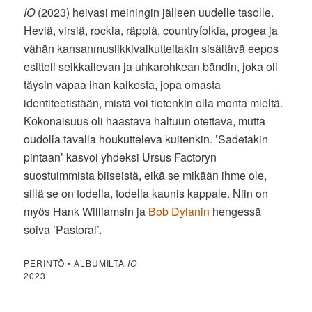
IO
(2023) heivasi meiningin jälleen uudelle tasolle.
Heviä, virsiä, rockia, räppiä, countryfolkia, progea ja
vähän kansanmusiikkivaikutteitakin sisältävä eepos
esitteli seikkailevan ja uhkarohkean bändin, joka oli
täysin vapaa ihan kaikesta, jopa omasta
identiteetistään, mistä voi tietenkin olla monta mieltä.
Kokonaisuus oli haastava haltuun otettava, mutta
oudolla tavalla houkutteleva kuitenkin. ’Sadetakin
pintaan’ kasvoi yhdeksi Ursus Factoryn
suostuimmista biiseistä, eikä se mikään ihme ole,
sillä se on todella, todella kaunis kappale. Niin on
myös Hank Williamsin ja
Bob Dylanin
hengessä
soiva ’Pastoral’.
PERINTÖ • ALBUMILTA
IO
2023