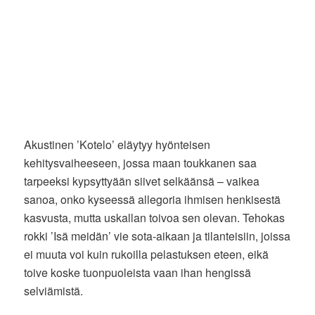
Akustinen ’Kotelo’ eläytyy hyönteisen
kehitysvaiheeseen, jossa maan toukkanen saa
tarpeeksi kypsyttyään siivet selkäänsä – vaikea
sanoa, onko kyseessä allegoria ihmisen henkisestä
kasvusta, mutta uskallan toivoa sen olevan. Tehokas
rokki ’Isä meidän’ vie sota-aikaan ja tilanteisiin, joissa
ei muuta voi kuin rukoilla pelastuksen eteen, eikä
toive koske tuonpuoleista vaan ihan hengissä
selviämistä.