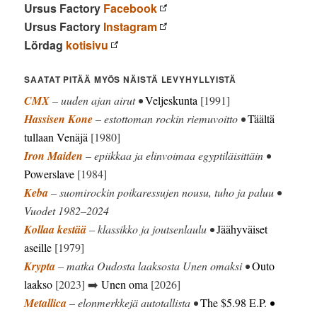
Ursus Factory
Facebook
Ursus Factory
Instagram
Lördag
kotisivu
SAATAT PITÄÄ MYÖS NÄISTÄ LEVYHYLLYISTÄ
CMX
– uuden ajan airut •
Veljeskunta
[1991]
Hassisen Kone
– estottoman rockin riemuvoitto •
Täältä
tullaan Venäjä
[1980]
Iron Maiden
– epiikkaa ja elinvoimaa egyptiläisittäin •
Powerslave
[1984]
Keba
– suomirockin poikaressujen nousu, tuho ja paluu •
Vuodet 1982–2024
Kollaa kestää
– klassikko ja joutsenlaulu •
Jäähyväiset
aseille
[1979]
Krypta
– matka Oudosta laaksosta Unen omaksi •
Outo
laakso
[2023] ➡️
Unen oma
[2026]
Metallica
– elonmerkkejä autotallista •
The $5.98 E.P.
•