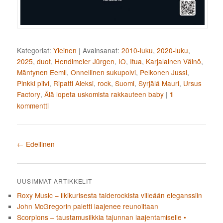
Kategoriat:
Yleinen
|
Avainsanat:
2010-luku
,
2020-luku
,
2025
,
duot
,
Hendlmeier Jürgen
,
IO
,
Itua
,
Karjalainen Väinö
,
Mäntynen Eemil
,
Onnellinen sukupolvi
,
Pelkonen Jussi
,
Pinkki pilvi
,
Ripatti Aleksi
,
rock
,
Suomi
,
Syrjälä Mauri
,
Ursus
Factory
,
Älä lopeta uskomista rakkauteen baby
|
1
kommentti
Artikkelien selaus
←
Edellinen
UUSIMMAT ARTIKKELIT
Roxy Music – ilkikurisesta taiderockista viileään eleganssiin
John McGregorin paletti laajenee reunoiltaan
Scorpions – taustamusiikkia tajunnan laajentamiselle •