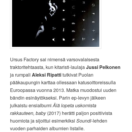
Ursus Factory sai nimensä varsovalaisesta
traktoritehtaasta, kun kitaristi-laulaja
Jussi Pelkonen
ja rumpali
Aleksi Ripatti
tutkivat Puolan
pääkaupungin karttaa ollessaan katusoittoreissulla
Euroopassa vuonna 2013. Matka muodostui uuden
bändin esinäytökseksi. Parin ep-levyn jälkeen
julkaistu ensialbumi
Älä lopeta uskomista
rakkauteen, baby
(2017) herätti paljon positiivista
huomiota ja sijoittui esimerkiksi
Soundi
-lehden
vuoden parhaiden albumien listalle.