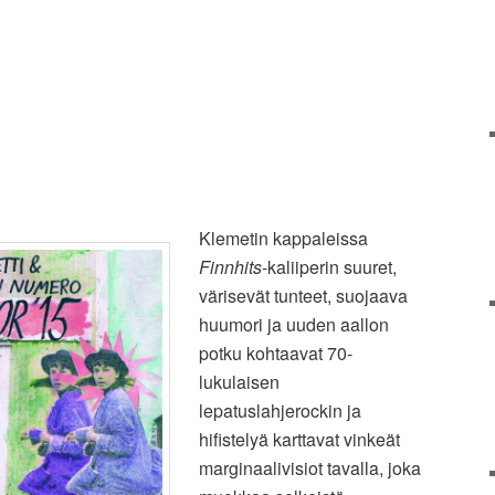
Klemetin kappaleissa
Finnhits
-kaliiperin suuret,
värisevät tunteet, suojaava
huumori ja uuden aallon
potku kohtaavat 70-
lukulaisen
lepatuslahjerockin ja
hifistelyä karttavat vinkeät
marginaalivisiot tavalla, joka