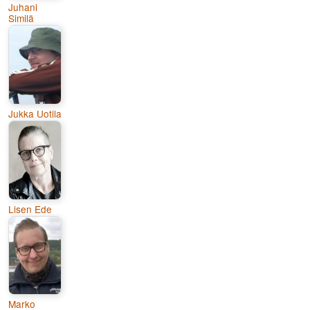
Juhani
Similä
Jukka Uotila
Lisen Ede
Marko