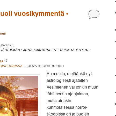
puoli vuosikymmentä •
Kommentoi
änen
16–2020
Ä VÄHEMMÄN
•
JUNA KAINUUSEEN
•
TAIKA TAPAHTUU
•
SA
OVIPUSSISSA
|
LUOVA RECORDS 2021
En muista, eletäänkö nyt
astrologisesti ajatellen
Vesimiehen vai jonkin muun
tähtimerkin ajanjaksoa,
mutta ainakin
kuhmolaisessa horror-
skoopissa on jo puolen