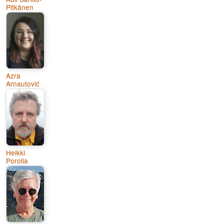
Pitkänen
Azra
Arnautović
Heikki
Poroila