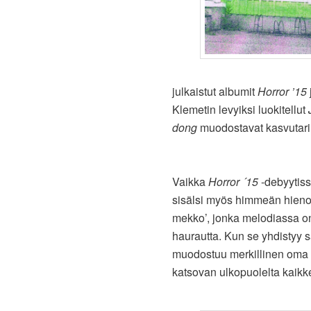
julkaistut albumit
Horror ’15
Klemetin levyiksi luokitellut
dong
muodostavat kasvutarina
Vaikka
Horror ´15
-debyytissä
sisälsi myös himmeän hienoj
mekko’, jonka melodiassa on k
haurautta. Kun se yhdistyy 
muodostuu merkillinen oma t
katsovan ulkopuolelta kaikke