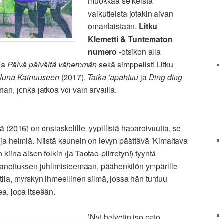
muokkaa selkeistä
vaikutteista jotakin aivan
omanlaistaan.
Litku
Klemetti & Tuntematon
numero
-otsikon alla
ja
Päivä päivältä vähemmän
sekä simppelisti Litku
Juna Kainuuseen
(2017),
Taika tapahtuu
ja
Ding ding
n, jonka jatkoa voi vain arvailla.
 (2016) on ensiaskelille tyypillistä haparoivuutta, se
a helmiä. Niistä kaunein on levyn päättävä ’Kimaltava
iinalaisen folkin (ja Taotao-piirretyn!) tyyntä
sanoituksen juhlimisteemaan, päähenkilön ympärille
ila, myrskyn ihmeellinen silmä, jossa hän tuntuu
a, jopa itseään.
’Nyt helvetin iso pato