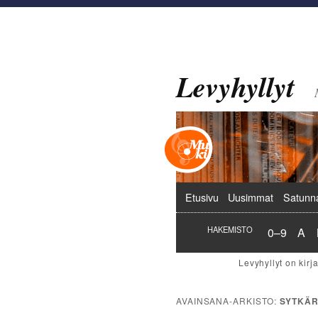
Levyhyllyt
Päävalikko
Etusivu
Uusimmat
Satunn
Hakemist
Hak
HAKEMISTO
0–9
A
AVAINSANA-ARKISTO:
SYTKÄR