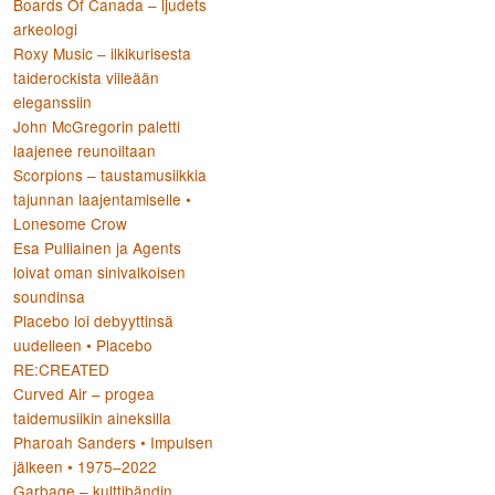
Boards Of Canada – ljudets
arkeologi
Roxy Music – ilkikurisesta
taiderockista viileään
eleganssiin
John McGregorin paletti
laajenee reunoiltaan
Scorpions – taustamusiikkia
tajunnan laajentamiselle •
Lonesome Crow
Esa Pulliainen ja Agents
loivat oman sinivalkoisen
soundinsa
Placebo loi debyyttinsä
uudelleen • Placebo
RE:CREATED
Curved Air – progea
taidemusiikin aineksilla
Pharoah Sanders • Impulsen
jälkeen • 1975–2022
Garbage – kulttibändin