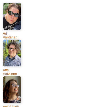
Ari
Väntänen
Atte
Häkkinen
Auli Särkiö-