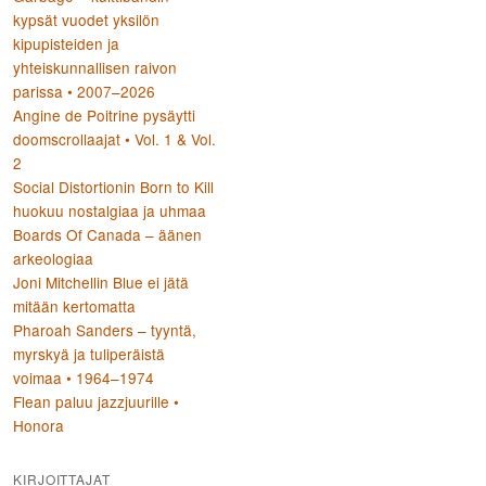
kypsät vuodet yksilön
kipupisteiden ja
yhteiskunnallisen raivon
parissa • 2007–2026
Angine de Poitrine pysäytti
doomscrollaajat • Vol. 1 & Vol.
2
Social Distortionin Born to Kill
huokuu nostalgiaa ja uhmaa
Boards Of Canada – äänen
arkeologiaa
Joni Mitchellin Blue ei jätä
mitään kertomatta
Pharoah Sanders – tyyntä,
myrskyä ja tuliperäistä
voimaa • 1964–1974
Flean paluu jazzjuurille •
Honora
KIRJOITTAJAT