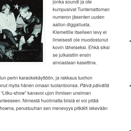
jonka soundi ja ote
kumpusivat Tuntemattoman
numeron jäsenten uuden
aallon diggailusta.
Klemetille itselleen levy ei
ilmeisesti ole muodostunut
kovin läheiseksi. Ehkä siksi
se julkaistiin ensin
ainoastaan kasettina.
alun perin karaokekäyttöön, ja rakkaus tuohon
astunut myös hänen omaan tuotantoonsa.
Päivä päivältä
a ”Litku-show” kanavoi ujon ihmisen unelman
lanteeseen. Nimestä huolimatta biisiä ei voi pitää
howna, perustuuhan sen menevyys pitkälti iskevään