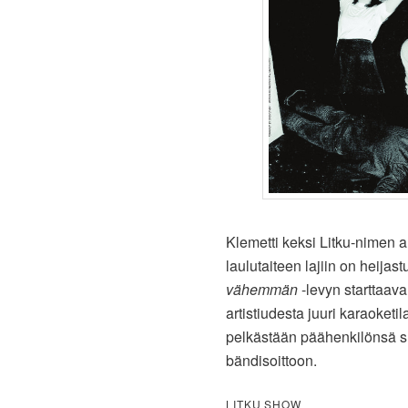
Klemetti keksi Litku-nimen 
laulutaiteen lajiin on heij
vähemmän
-levyn starttaav
artistiudesta juuri karaoketi
pelkästään päähenkilönsä s
bändisoittoon.
LITKU SHOW