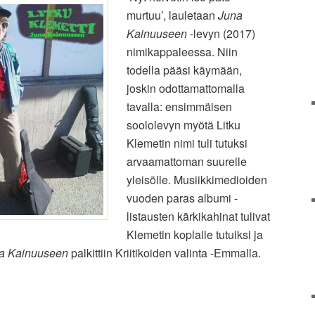
murtuu’, lauletaan
Juna
Kainuuseen
-levyn (2017)
nimikappaleessa. Niin
todella pääsi käymään,
joskin odottamattomalla
tavalla: ensimmäisen
soololevyn myötä Litku
Klemetin nimi tuli tutuksi
arvaamattoman suurelle
yleisölle. Musiikkimedioiden
vuoden paras albumi -
listausten kärkikahinat tulivat
Klemetin koplalle tutuiksi ja
a Kainuuseen
palkittiin Kriitikoiden valinta -Emmalla.