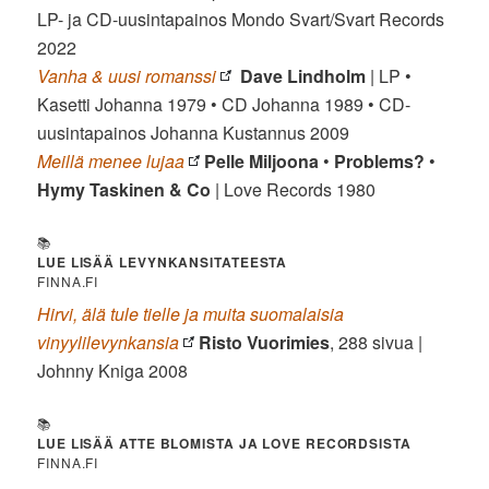
LP- ja CD-uusintapainos Mondo Svart/Svart Records
2022
Vanha & uusi romanssi
Dave Lindholm
| LP •
Kasetti Johanna 1979 • CD Johanna 1989 • CD-
uusintapainos Johanna Kustannus 2009
Meillä menee lujaa
Pelle Miljoona
•
Problems?
•
Hymy Taskinen & Co
| Love Records 1980
📚
LUE LISÄÄ LEVYNKANSITATEESTA
FINNA.FI
Hirvi, älä tule tielle ja muita suomalaisia
vinyylilevynkansia
Risto Vuorimies
, 288 sivua |
Johnny Kniga 2008
📚
LUE LISÄÄ ATTE BLOMISTA JA LOVE RECORDSISTA
FINNA.FI