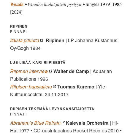
Woude
• Wouden laulut jäivät pystyyn •
Singles 1979–1985
[2024]
RIIPINEN
FINNA.FI
Itäistä pituutta
Riipinen
| LP Johanna Kustannus
Oy/Gogh 1984
LUE LISÄÄ KARI RIIPISESTÄ
Riipinen Interview
Walter de Camp
| Aquarian
Publications 1996
Riipisen haastattelu
Tuomas Karemo
| Yle
Kulttuuricocktail 24.11.2017
RIIPISEN TEKEMÄÄ LEVYNKANSITAIDETTA
FINNA.FI
Abraham’s Blue Refrain
Kalevala Orchestra
| Hi-
Hat 1977 • CD-uusintapainos Rocket Records 2010 •