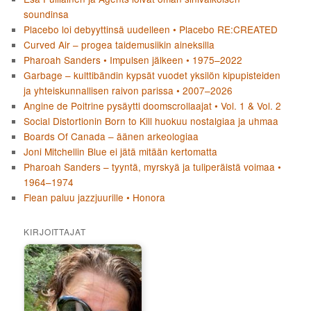
soundinsa
Placebo loi debyyttinsä uudelleen • Placebo RE:CREATED
Curved Air – progea taidemusiikin aineksilla
Pharoah Sanders • Impulsen jälkeen • 1975–2022
Garbage – kulttibändin kypsät vuodet yksilön kipupisteiden
ja yhteiskunnallisen raivon parissa • 2007–2026
Angine de Poitrine pysäytti doomscrollaajat • Vol. 1 & Vol. 2
Social Distortionin Born to Kill huokuu nostalgiaa ja uhmaa
Boards Of Canada – äänen arkeologiaa
Joni Mitchellin Blue ei jätä mitään kertomatta
Pharoah Sanders – tyyntä, myrskyä ja tuliperäistä voimaa •
1964–1974
Flean paluu jazzjuurille • Honora
KIRJOITTAJAT