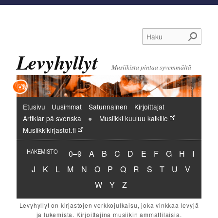
Haku
Levyhyllyt
Musiikista pintaa syvemmältä
Päävalikko
Etusivu
Uusimmat
Satunnainen
Kirjoittajat
Artiklar på svenska
Musiikki kuuluu kaikille
Musiikkikirjastot.fi
Hakemisto:
Hakemisto:
Hakemisto:
Hakemisto:
Hakemisto:
Hakemisto:
Hakemisto:
Hakemisto:
Hakemisto:
Hakemi
HAKEMISTO
0–9
A
B
C
D
E
F
G
H
I
Hakemisto:
Hakemisto:
Hakemisto:
Hakemisto:
Hakemisto:
Hakemisto:
Hakemisto:
Hakemisto:
Hakemisto:
Hakemisto:
Hakemisto:
Hakemisto:
Hakemist
J
K
L
M
N
O
P
Q
R
S
T
U
V
Hakemisto:
Hakemisto:
Hakemisto:
W
Y
Z