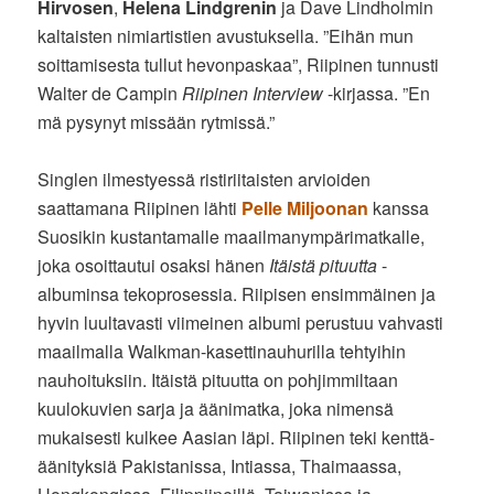
Hirvosen
,
Helena Lindgrenin
ja Dave Lindholmin
kaltaisten nimiartistien avustuksella. ”Eihän mun
soittamisesta tullut hevonpaskaa”, Riipinen tunnusti
Walter de Campin
Riipinen Interview
-kirjassa. ”En
mä pysynyt missään rytmissä.”
Singlen ilmestyessä ristiriitaisten arvioiden
saattamana Riipinen lähti
Pelle Miljoonan
kanssa
Suosikin kustantamalle maailmanympärimatkalle,
joka osoittautui osaksi hänen
Itäistä pituutta
-
albuminsa tekoprosessia. Riipisen ensimmäinen ja
hyvin luultavasti viimeinen albumi perustuu vahvasti
maailmalla Walkman-kasettinauhurilla tehtyihin
nauhoituksiin. Itäistä pituutta on pohjimmiltaan
kuulokuvien sarja ja äänimatka, joka nimensä
mukaisesti kulkee Aasian läpi. Riipinen teki kenttä-
äänityksiä Pakistanissa, Intiassa, Thaimaassa,