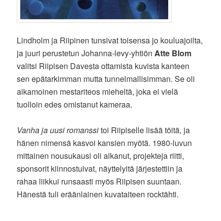
Lindholm ja Riipinen tunsivat toisensa jo kouluajoilta,
ja juuri perustetun Johanna-levy-yhtiön
Atte Blom
valitsi Riipisen Davesta ottamista kuvista kanteen
sen epätarkimman mutta tunnelmallisimman. Se oli
aikamoinen mestariteos mieheltä, joka ei vielä
tuolloin edes omistanut kameraa.
Vanha ja uusi romanssi
toi Riipiselle lisää töitä, ja
hänen nimensä kasvoi kansien myötä. 1980-luvun
mittainen nousukausi oli alkanut, projekteja riitti,
sponsorit kiinnostuivat, näyttelyitä järjestettiin ja
rahaa liikkui runsaasti myös Riipisen suuntaan.
Hänestä tuli eräänlainen kuvataiteen rocktähti.