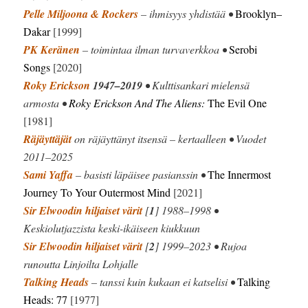
Pelle Miljoona & Rockers
– ihmisyys yhdistää •
Brooklyn–
Dakar
[1999]
PK Keränen
– toimintaa ilman turvaverkkoa •
Serobi
Songs
[2020]
Roky Erickson
1947–2019
• Kulttisankari mielensä
armosta •
Roky Erickson And The Aliens:
The Evil One
[1981]
Räjäyttäjät
on räjäyttänyt itsensä – kertaalleen • Vuodet
2011–2025
Sami Yaffa
– basisti läpäisee pasianssin •
The Innermost
Journey To Your Outermost Mind
[2021]
Sir Elwoodin hiljaiset värit
[
1
] 1988–1998 •
Keskiolutjazzista keski-ikäiseen kiukkuun
Sir Elwoodin hiljaiset värit
[
2
] 1999–2023 • Rujoa
runoutta Linjoilta Lohjalle
Talking Heads
– tanssi kuin kukaan ei katselisi •
Talking
Heads: 77
[1977]