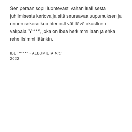
Sen perään sopii luontevasti vähän liiallisesta
juhlimisesta kertova ja sitä seuraavaa uupumuksen ja
onnen sekasotkua hienosti välittävä akustinen
välipala ’Y****’, joka on Ibeä herkimmillään ja ehkä
rehellisimmilläänkin.
IBE: Y**** • ALBUMILTA
VIO
2022