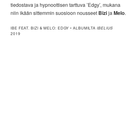
tiedostava ja hypnoottisen tarttuva ’Edgy’, mukana
niin ikään sittemmin suosioon nousseet
Bizi
ja
Melo
.
IBE FEAT. BIZI & MELO: EDGY • ALBUMILTA
IBELIUS
2019