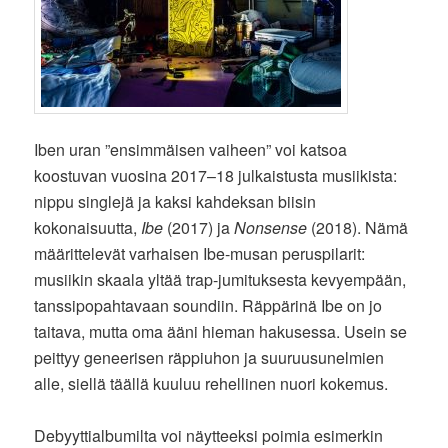
Iben uran ”ensimmäisen vaiheen” voi katsoa
koostuvan vuosina 2017–18 julkaistusta musiikista:
nippu singlejä ja kaksi kahdeksan biisin
kokonaisuutta,
Ibe
(2017) ja
Nonsense
(2018). Nämä
määrittelevät varhaisen Ibe-musan peruspilarit:
musiikin skaala yltää trap-jumituksesta kevyempään,
tanssipopahtavaan soundiin. Räppärinä Ibe on jo
taitava, mutta oma ääni hieman hakusessa. Usein se
peittyy geneerisen räppiuhon ja suuruusunelmien
alle, siellä täällä kuuluu rehellinen nuori kokemus.
Debyyttialbumilta voi näytteeksi poimia esimerkin