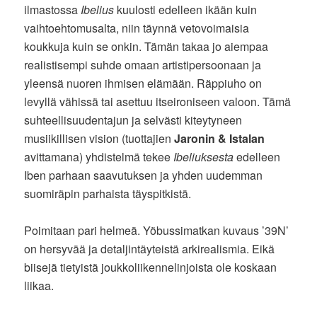
ilmastossa
Ibelius
kuulosti edelleen ikään kuin
vaihtoehtomusalta, niin täynnä vetovoimaisia
koukkuja kuin se onkin. Tämän takaa jo aiempaa
realistisempi suhde omaan artistipersoonaan ja
yleensä nuoren ihmisen elämään. Räppiuho on
levyllä vähissä tai asettuu itseironiseen valoon. Tämä
suhteellisuudentajun ja selvästi kiteytyneen
musiikillisen vision (tuottajien
Jaronin & Istalan
avittamana) yhdistelmä tekee
Ibeliuksesta
edelleen
Iben parhaan saavutuksen ja yhden uudemman
suomiräpin parhaista täyspitkistä.
Poimitaan pari helmeä. Yöbussimatkan kuvaus ’39N’
on hersyvää ja detaljintäyteistä arkirealismia. Eikä
biisejä tietyistä joukkoliikennelinjoista ole koskaan
liikaa.