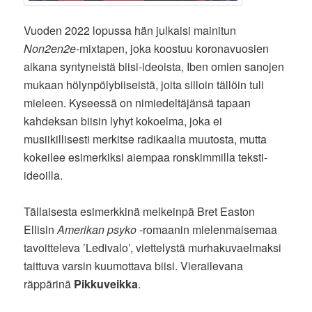
Vuoden 2022 lopussa hän julkaisi mainitun
Non2en2e
-mixtapen, joka koostuu koronavuosien
aikana syntyneistä biisi-ideoista, Iben omien sanojen
mukaan hölynpölybiiseistä, joita silloin tällöin tuli
mieleen. Kyseessä on nimiedeltäjänsä tapaan
kahdeksan biisin lyhyt kokoelma, joka ei
musiikillisesti merkitse radikaalia muutosta, mutta
kokeilee esimerkiksi aiempaa ronskimmilla teksti-
ideoilla.
Tällaisesta esimerkkinä melkeinpä Bret Easton
Ellisin
Amerikan psyko
-romaanin mielenmaisemaa
tavoitteleva ’Ledivalo’, viettelystä murhakuvaelmaksi
taittuva varsin kuumottava biisi. Vierailevana
räppärinä
Pikkuveikka
.