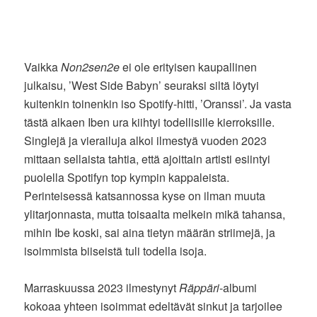
Vaikka
Non2sen2e
ei ole erityisen kaupallinen
julkaisu, ’West Side Babyn’ seuraksi siltä löytyi
kuitenkin toinenkin iso Spotify-hitti, ’Oranssi’. Ja vasta
tästä alkaen Iben ura kiihtyi todellisille kierroksille.
Singlejä ja vierailuja alkoi ilmestyä vuoden 2023
mittaan sellaista tahtia, että ajoittain artisti esiintyi
puolella Spotifyn top kympin kappaleista.
Perinteisessä katsannossa kyse on ilman muuta
ylitarjonnasta, mutta toisaalta melkein mikä tahansa,
mihin Ibe koski, sai aina tietyn määrän striimejä, ja
isoimmista biiseistä tuli todella isoja.
Marraskuussa 2023 ilmestynyt
Räppäri
-albumi
kokoaa yhteen isoimmat edeltävät sinkut ja tarjoilee