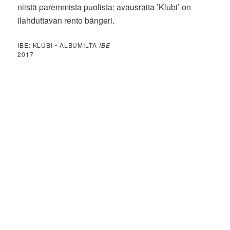
niistä paremmista puolista: avausraita ’Klubi’ on
ilahduttavan rento bängeri.
IBE: KLUBI • ALBUMILTA
IBE
2017