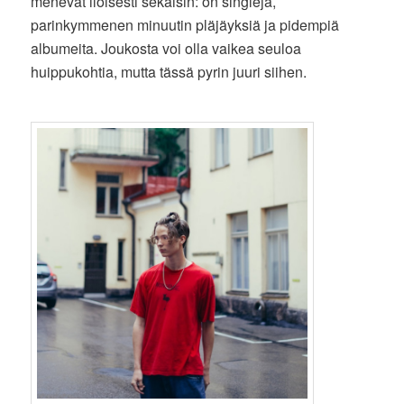
menevät iloisesti sekaisin: on singlejä,
parinkymmenen minuutin pläjäyksiä ja pidempiä
albumeita. Joukosta voi olla vaikea seuloa
huippukohtia, mutta tässä pyrin juuri siihen.