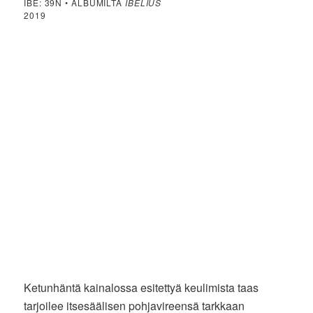
IBE: 39N • ALBUMILTA
IBELIUS
2019
Ketunhäntä kainalossa esitettyä keulimista taas
tarjoilee itsesäälisen pohjavireensä tarkkaan