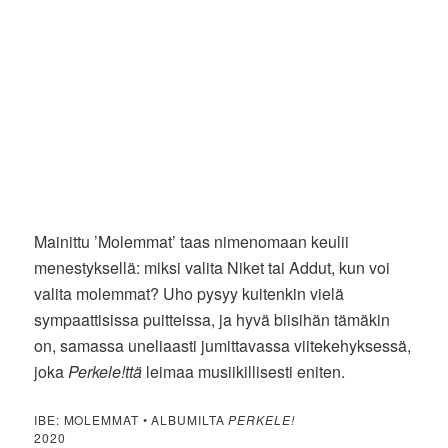
Mainittu ’Molemmat’ taas nimenomaan keulii
menestyksellä: miksi valita Niket tai Addut, kun voi
valita molemmat? Uho pysyy kuitenkin vielä
sympaattisissa puitteissa, ja hyvä biisihän tämäkin
on, samassa uneliaasti jumittavassa viitekehyksessä,
joka
Perkele!ttä
leimaa musiikillisesti eniten.
IBE: MOLEMMAT • ALBUMILTA
PERKELE!
2020