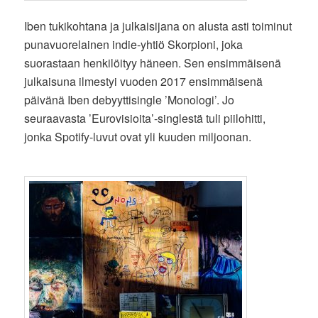
Iben tukikohtana ja julkaisijana on alusta asti toiminut
punavuorelainen indie-yhtiö Skorpioni, joka
suorastaan henkilöityy häneen. Sen ensimmäisenä
julkaisuna ilmestyi vuoden 2017 ensimmäisenä
päivänä Iben debyyttisingle ’Monologi’. Jo
seuraavasta ’Eurovisioita’-singlestä tuli piilohitti,
jonka Spotify-luvut ovat yli kuuden miljoonan.