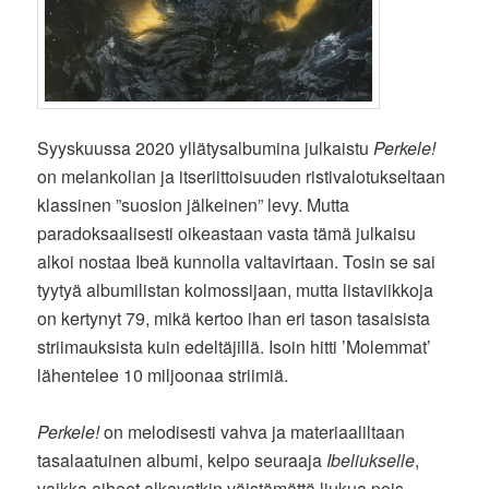
Syyskuussa 2020 yllätysalbumina julkaistu
Perkele!
on melankolian ja itseriittoisuuden ristivalotukseltaan
klassinen ”suosion jälkeinen” levy. Mutta
paradoksaalisesti oikeastaan vasta tämä julkaisu
alkoi nostaa Ibeä kunnolla valtavirtaan. Tosin se sai
tyytyä albumilistan kolmossijaan, mutta listaviikkoja
on kertynyt 79, mikä kertoo ihan eri tason tasaisista
striimauksista kuin edeltäjillä. Isoin hitti ’Molemmat’
lähentelee 10 miljoonaa striimiä.
Perkele!
on melodisesti vahva ja materiaaliltaan
tasalaatuinen albumi, kelpo seuraaja
Ibeliukselle
,
vaikka aiheet alkavatkin väistämättä liukua pois