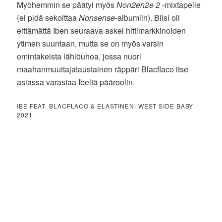
Myöhemmin se päätyi myös
Non2en2e 2
-mixtapelle
(ei pidä sekoittaa
Nonsense
-albumiin). Biisi oli
eittämättä Iben seuraava askel hittimarkkinoiden
ytimen suuntaan, mutta se on myös varsin
omintakeista lähiöuhoa, jossa nuori
maahanmuuttajataustainen räppäri Blacflaco itse
asiassa varastaa Ibeltä pääroolin.
IBE FEAT. BLACFLACO & ELASTINEN: WEST SIDE BABY
2021