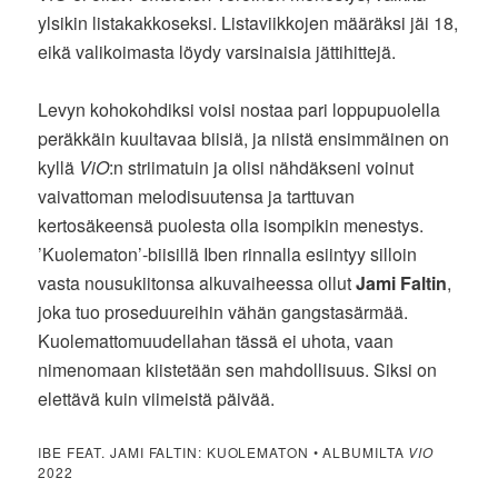
ylsikin listakakkoseksi. Listaviikkojen määräksi jäi 18,
eikä valikoimasta löydy varsinaisia jättihittejä.
Levyn kohokohdiksi voisi nostaa pari loppupuolella
peräkkäin kuultavaa biisiä, ja niistä ensimmäinen on
kyllä
ViO
:n striimatuin ja olisi nähdäkseni voinut
vaivattoman melodisuutensa ja tarttuvan
kertosäkeensä puolesta olla isompikin menestys.
’Kuolematon’-biisillä Iben rinnalla esiintyy silloin
vasta nousukiitonsa alkuvaiheessa ollut
Jami Faltin
,
joka tuo proseduureihin vähän gangstasärmää.
Kuolemattomuudellahan tässä ei uhota, vaan
nimenomaan kiistetään sen mahdollisuus. Siksi on
elettävä kuin viimeistä päivää.
IBE FEAT. JAMI FALTIN: KUOLEMATON • ALBUMILTA
VIO
2022