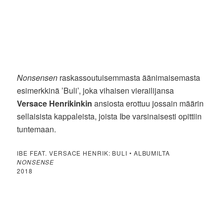
Nonsensen
raskassoutuisemmasta äänimaisemasta
esimerkkinä ’Buli’, joka vihaisen vierailijansa
Versace Henrikinkin
ansiosta erottuu jossain määrin
sellaisista kappaleista, joista Ibe varsinaisesti opittiin
tuntemaan.
IBE FEAT. VERSACE HENRIK: BULI • ALBUMILTA
NONSENSE
2018