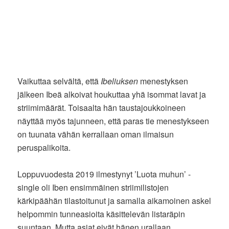
Vaikuttaa selvältä, että
Ibeliuksen
menestyksen
jälkeen Ibeä alkoivat houkuttaa yhä isommat lavat ja
striimimäärät. Toisaalta hän taustajoukkoineen
näyttää myös tajunneen, että paras tie menestykseen
on tuunata vähän kerrallaan oman ilmaisun
peruspalikoita.
Loppuvuodesta 2019 ilmestynyt ’Luota muhun’ -
single oli Iben ensimmäinen striimilistojen
kärkipäähän tilastoitunut ja samalla aikamoinen askel
helpommin tunneasioita käsittelevän listaräpin
suuntaan. Mutta asiat eivät hänen urallaan