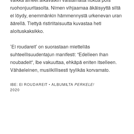
ruohonjuuritasolta. Nimen vihjaamaa äkäisyyttä siltä
ei löydy, enemmänkin hämmennystä urkenevan uran
äärellä. Tiettyä ristiriitaisuutta kuvastaa heti
aloituskaksikko.
’Ei roudareit’ on suorastaan mietteliäs
suhteellisuudentajun manifesti: ”Edelleen ihan
noubadeit”, Ibe vakuuttaa, ehkäpä eniten itselleen.
Vähäeleinen, musiikillisesti tyylikäs korvamato.
IBE: EI ROUDAREIT • ALBUMILTA
PERKELE!
2020