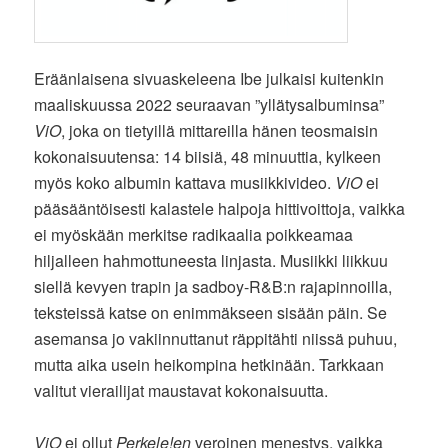
Eräänlaisena sivuaskeleena Ibe julkaisi kuitenkin
maaliskuussa 2022 seuraavan ”yllätysalbuminsa”
ViO
, joka on tietyillä mittareilla hänen teosmaisin
kokonaisuutensa: 14 biisiä, 48 minuuttia, kylkeen
myös koko albumin kattava musiikkivideo.
ViO
ei
pääsääntöisesti kalastele halpoja hittivoittoja, vaikka
ei myöskään merkitse radikaalia poikkeamaa
hiljalleen hahmottuneesta linjasta. Musiikki liikkuu
siellä kevyen trapin ja sadboy-R&B:n rajapinnoilla,
teksteissä katse on enimmäkseen sisään päin. Se
asemansa jo vakiinnuttanut räppitähti niissä puhuu,
mutta aika usein heikompina hetkinään. Tarkkaan
valitut vierailijat maustavat kokonaisuutta.
ViO
ei ollut
Perkele!en
veroinen menestys, vaikka