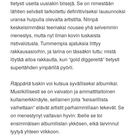
tietysti useita uusiakin biisejä. Se on nimestään
lähtien selvästi tarkoitettu definitiiviseksi lausunnoksi
uransa huipulla olevalta artistilta. Niinpä
keskeisimmäksi teemaksi nousee yhä selvemmin
menestys, mutta nyt ilman kovin tuskaista
ristivalotusta. Tummempia ajatuksia liittyy
rakkausasioihin, ja tarina on tässäkin tuttu: mistä
löytää aitoa rakkautta, kun ”gold diggereitä” tietysti
supertähden ympärillä pyörii.
Räppäriä
tuskin voi kutsua syvälliseksi albumiksi.
Musiikillisesti se on vaivaton ja ammattitaitoinen
kultamerkkinäyte, sellainen joita ”keisarillista
vaihettaan” elävät artistit parhaimmillaan tekevät. Se
on menestynyt valtavan hyvin: Ibelle se toi
ensimmäisen albumilistan ykkösen, eikä tarvinnut
tyytyä yhteen viikkoon.