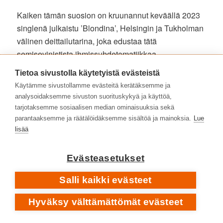
Kaiken tämän suosion on kruunannut keväällä 2023
singlenä julkaistu ’Blondina’, Helsingin ja Tukholman
välinen deittailutarina, joka edustaa tätä
semisovinistista ihmissuhdetematiikkaa
kepeämmästä päästä. ’Blondina’ palautti melodisen
Tietoa sivustolla käytetyistä evästeistä
jorausmeiningin Iben tuotantoon, ja yleisö on
Käytämme sivustollamme evästeitä kerätäksemme ja
palkinnut, sillä edelleen vahvasti listoilla roikkuva
analysoidaksemme sivuston suorituskykyä ja käyttöä,
biisi saa näillä näppäimillä 20 miljoonaa Spotify-
tarjotaksemme sosiaalisen median ominaisuuksia sekä
kuuntelua. Se on kaikki genret huomioiden viime
parantaaksemme ja räätälöidäksemme sisältöä ja mainoksia.
Lue
lisää
vuosien isoimpia hittejä.
IBE: BLONDINA • ALBUMILTA
RÄPPÄRI
Evästeasetukset
2023
Salli kaikki evästeet
Hyväksy välttämättömät evästeet