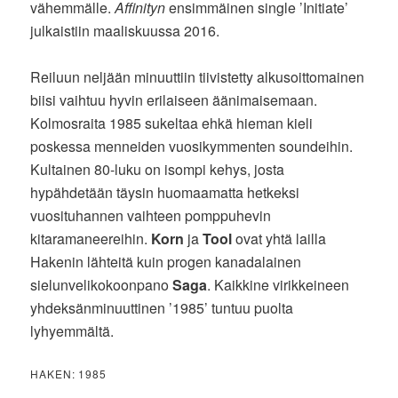
vähemmälle.
Affinityn
ensimmäinen single ’Initiate’
julkaistiin maaliskuussa 2016.
Reiluun neljään minuuttiin tiivistetty alkusoittomainen
biisi vaihtuu hyvin erilaiseen äänimaisemaan.
Kolmosraita 1985 sukeltaa ehkä hieman kieli
poskessa menneiden vuosikymmenten soundeihin.
Kultainen 80-luku on isompi kehys, josta
hypähdetään täysin huomaamatta hetkeksi
vuosituhannen vaihteen pomppuhevin
kitaramaneereihin.
Korn
ja
Tool
ovat yhtä lailla
Hakenin lähteitä kuin progen kanadalainen
sielunvelikokoonpano
Saga
. Kaikkine virikkeineen
yhdeksänminuuttinen ’1985’ tuntuu puolta
lyhyemmältä.
HAKEN: 1985