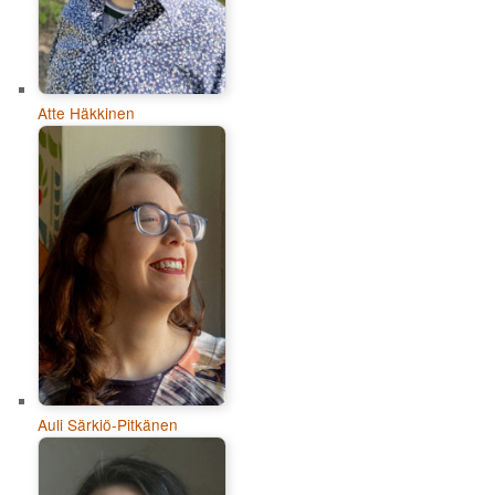
Atte Häkkinen
Auli Särkiö-Pitkänen