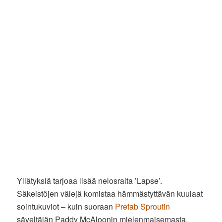
Yllätyksiä tarjoaa lisää nelosraita ’Lapse’.
Säkeistöjen välejä komistaa hämmästyttävän kuulaat
sointukuviot – kuin suoraan
Prefab Sproutin
säveltäjän Paddy McAloonin mielenmaisemasta.