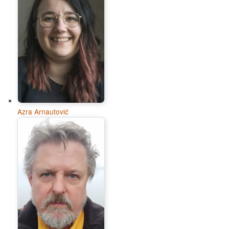
Azra Arnautović