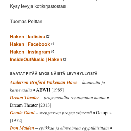
Kysy levyjä kotikirjastostasi.
Tuomas Pelttari
Haken | kotisivu
Haken | Facebook
Haken | Instagram
InsideOutMusic | Haken
SAATAT PITÄÄ MYÖS NÄISTÄ LEVYHYLLYISTÄ
Anderson Bruford Wakeman Howe
– kauneutta ja
karnevaalia •
ABWH
[1989]
Dream Theater
– progemetallia rennomman kautta •
Dream Theater
[2013]
Gentle Giant
– svengaavan progen ytimessä •
Octopus
[1972]
Iron Maiden
– epiikkaa ja elinvoimaa egyptiläisittäin •