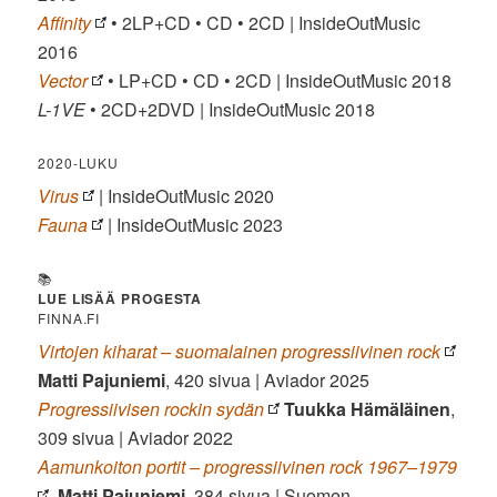
Affinity
• 2LP+CD • CD • 2CD | InsideOutMusic
2016
Vector
• LP+CD • CD • 2CD | InsideOutMusic 2018
L-1VE
• 2CD+2DVD | InsideOutMusic 2018
2020-LUKU
Virus
| InsideOutMusic 2020
Fauna
| InsideOutMusic 2023
📚
LUE LISÄÄ PROGESTA
FINNA.FI
Virtojen kiharat – suomalainen progressiivinen rock
Matti Pajuniemi
, 420 sivua | Aviador 2025
Progressiivisen rockin sydän
Tuukka Hämäläinen
,
309 sivua | Aviador 2022
Aamunkoiton portit – progressiivinen rock 1967–1979
Matti Pajuniemi
, 384 sivua | Suomen