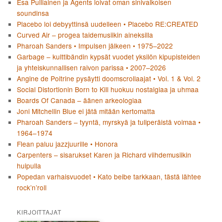
Esa Pulliainen ja Agents loivat oman sinivalkoisen
soundinsa
Placebo loi debyyttinsä uudelleen • Placebo RE:CREATED
Curved Air – progea taidemusiikin aineksilla
Pharoah Sanders • Impulsen jälkeen • 1975–2022
Garbage – kulttibändin kypsät vuodet yksilön kipupisteiden
ja yhteiskunnallisen raivon parissa • 2007–2026
Angine de Poitrine pysäytti doomscrollaajat • Vol. 1 & Vol. 2
Social Distortionin Born to Kill huokuu nostalgiaa ja uhmaa
Boards Of Canada – äänen arkeologiaa
Joni Mitchellin Blue ei jätä mitään kertomatta
Pharoah Sanders – tyyntä, myrskyä ja tuliperäistä voimaa •
1964–1974
Flean paluu jazzjuurille • Honora
Carpenters – sisarukset Karen ja Richard viihdemusiikin
huipulla
Popedan varhaisvuodet • Kato beibe tarkkaan, tästä lähtee
rock’n’roll
KIRJOITTAJAT