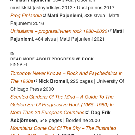
musiikkikirjastoyhdistys 2013 • Uusi painos 2017
Prog Finlandia
Matti Pajuniemi
, 336 sivua | Matti
Pajuniemi 2016
Unisatama – progressiivinen rock 1980–2020
Matti
Pajuniemi
, 464 sivua | Matti Pajuniemi 2021
📚
READ MORE ABOUT PROGRESSIVE ROCK
FINNA.FI
Tomorrow Never Knows – Rock And Psychedelics In
The 1960s
Nick Bromell
, 225 pages | University Of
Chicago Press 2000
Scented Gardens Of The Mind – A Guide To The
Golden Era Of Progressive Rock (1968–1980) In
More Than 20 European Countries
Dag Erik
Asbjörnsen
, 548 pages | Borderline 2000
Mountains Come Out Of The Sky – The Illustrated