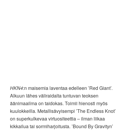
HKN4
:n maisemia laventaa edelleen ’Red Giant’.
Alkuun lähes väliraidalta tuntuvan teoksen
äänimaailma on taidokas. Toimii hienosti myös
kuulokkeilla. Metallisävyisempi ’The Endless Knot’
on superkulkevaa virtuositeettia – ilman liikaa
kikkailua tai sormiharjoitusta. ’Bound By Gravityn’