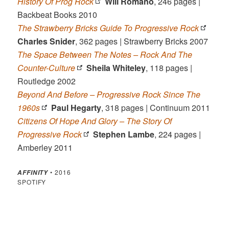
History Of Prog Rock
Will Romano
, 246 pages |
Backbeat Books 2010
The Strawberry Bricks Guide To Progressive Rock
Charles Snider
, 362 pages | Strawberry Bricks 2007
The Space Between The Notes – Rock And The
Counter-Culture
Sheila Whiteley
, 118 pages |
Routledge 2002
Beyond And Before – Progressive Rock Since The
1960s
Paul Hegarty
, 318 pages | Continuum 2011
Citizens Of Hope And Glory – The Story Of
Progressive Rock
Stephen Lambe
, 224 pages |
Amberley 2011
• 2016
AFFINITY
SPOTIFY