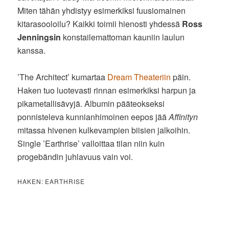
Miten tähän yhdistyy esimerkiksi fuusiomainen
kitarasooloilu? Kaikki toimii hienosti yhdessä
Ross
Jenningsin
konstailemattoman kauniin laulun
kanssa.
’The Architect’ kumartaa
Dream Theateriin
päin.
Haken tuo luotevasti rinnan esimerkiksi harpun ja
pikametallisävyjä. Albumin pääteokseksi
ponnisteleva kunnianhimoinen eepos jää
Affinityn
mitassa hivenen kulkevampien biisien jalkoihin.
Single ’Earthrise’ valloittaa tilan niin kuin
progebändin juhlavuus vain voi.
HAKEN: EARTHRISE