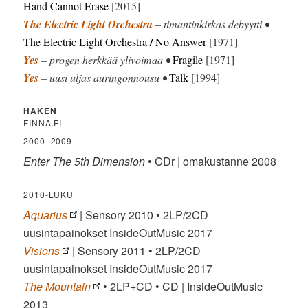
Hand Cannot Erase
[2015]
The Electric Light Orchestra
– timantinkirkas debyytti •
/
The Electric Light Orchestra
No Answer
[1971]
Yes
– progen herkkää ylivoimaa •
Fragile
[1971]
Yes
– uusi uljas auringonnousu •
Talk
[1994]
HAKEN
FINNA.FI
2000–2009
Enter The 5th Dimension
• CDr | omakustanne 2008
2010-LUKU
Aquarius
| Sensory 2010 • 2LP/2CD
uusintapainokset InsideOutMusic 2017
Visions
| Sensory 2011 • 2LP/2CD
uusintapainokset InsideOutMusic 2017
The Mountain
• 2LP+CD • CD | InsideOutMusic
2013