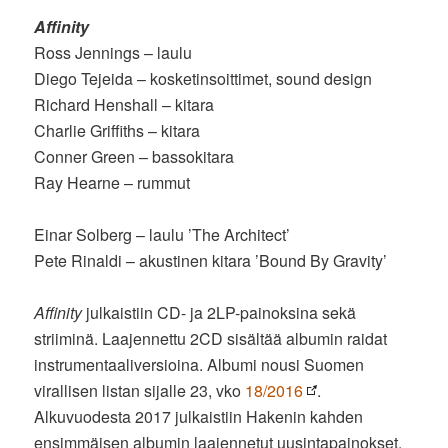
Affinity
Ross Jennings – laulu
Diego Tejeida – kosketinsoittimet, sound design
Richard Henshall – kitara
Charlie Griffiths – kitara
Conner Green – bassokitara
Ray Hearne – rummut
Einar Solberg – laulu ’The Architect’
Pete Rinaldi – akustinen kitara ’Bound By Gravity’
Affinity
julkaistiin CD- ja 2LP-painoksina sekä
striiminä. Laajennettu 2CD sisältää albumin raidat
instrumentaaliversioina. Albumi nousi Suomen
virallisen listan sijalle 23, vko
18/2016
.
Alkuvuodesta 2017 julkaistiin Hakenin kahden
ensimmäisen albumin laajennetut uusintapainokset.