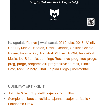
Kategoriat:
Yleinen
|
Avainsanat:
2010-luku
,
2016
,
Affinity
,
Century Media Records
,
Green Conner
,
Griffiths Charlie
,
Haken
,
Hearne Ray
,
Henshall Richard
,
HKN4
,
InsideOut
Music
,
Iso-Britannia
,
Jennings Ross
,
neo-prog
,
neo-proge
,
prog
,
proge
,
progemetalli
,
progressiivinen rock
,
Rinaldi
Pete
,
rock
,
Solberg Einar
,
Tejeida Diego
|
Kommentoi
UUSIMMAT ARTIKKELIT
John McGregorin paletti laajenee reunoiltaan
Scorpions – taustamusiikkia tajunnan laajentamiselle •
Lonesome Crow