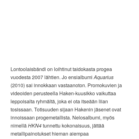
Lontoolaisbändi on loihtinut taidokasta progea
vuodesta 2007 lähtien. Jo ensialbumi
Aquarius
(2010) sai innokkaan vastaanoton. Promokuvien ja
videoiden perusteella Haken-kuusikko vaikuttaa
leppoisalta ryhmältä, joka ei ota itseään liian
tosissaan. Totisuuden sijaan Hakenin jäsenet ovat
innoissaan progemetallista. Nelosalbumi, myös
nimellä
HKN4
tunnettu kokonaisuus, jättää
metallipainotukset hieman aiempaa