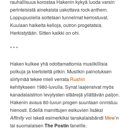
rauhallisuus korostaa Hakenin kykyä luoda varsin
perinteisistä aineksista uskottava rock-anthem.
Loppupuolella soitetaan tunnelmat kerrostuvat.
Kuulaan haikeita kelloja, outron progetatsia.
Herkistytään. Sitten kaikki on ohi.
* * *
Haken kulkee yhä odottamattomia musiikillisia
polkuja ja kiertoteitä pitkin. Musiikin painotuksen
siirtymää tekee mieli verrata
Rushin
kehitykseen 1980-luvulla. Synat laajensivat myös
kanadalaistrion levytysten sfäärejä yllättävän paljon.
Hakenin avaus 80-luvun progen suuntaan onnistuu
hienosti. Edellä mainittujen esikuvien lisäksi
Affinity
voi iskeä esimerkiksi tanskalaisbändi
Mew
’n
tai suomalaisen
The Postin
faneille.