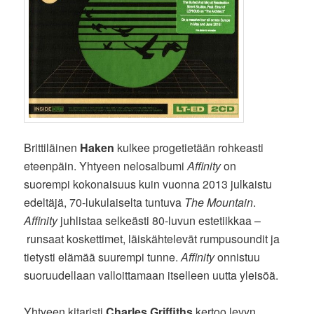
Brittiläinen
Haken
kulkee progetietään rohkeasti
eteenpäin. Yhtyeen nelosalbumi
Affinity
on
suorempi kokonaisuus kuin vuonna 2013 julkaistu
edeltäjä, 70-lukulaiselta tuntuva
The Mountain
.
Affinity
juhlistaa selkeästi 80-luvun estetiikkaa –
runsaat koskettimet, läiskähtelevät rumpusoundit ja
tietysti elämää suurempi tunne.
Affinity
onnistuu
suoruudellaan valloittamaan itselleen uutta yleisöä.
Yhtyeen kitaristi
Charles Griffiths
kertoo levyn