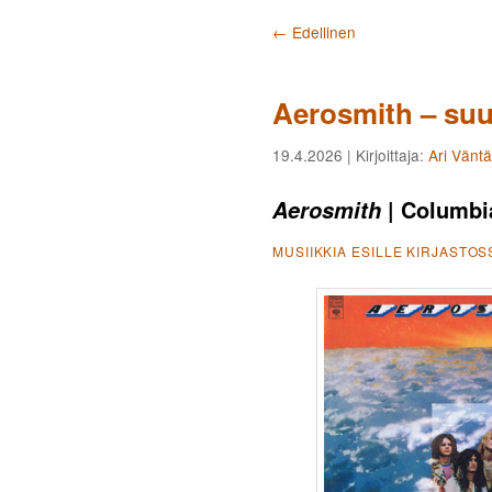
Artikkelien selaus
←
Edellinen
Aerosmith – suu
19.4.2026
| Kirjoittaja:
Ari Vänt
| Columbi
Aerosmith
MUSIIKKIA ESILLE KIRJASTOS