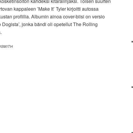
n kosketinsoiton kahdeksi kitaralinjaksi. Toisen suurten
tovan kappaleen ’Make It’ Tyler kirjoitti autossa
stan profiilia. Albumin ainoa cover-biisi on versio
Dogista’, jonka bändi oli opetellut The Rolling
a.
OSMITH