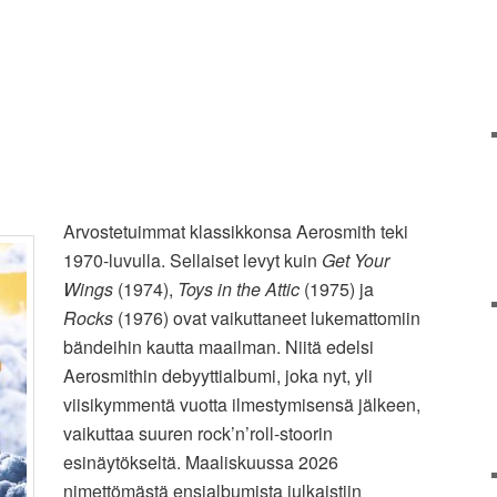
Arvostetuimmat klassikkonsa Aerosmith teki
1970-luvulla. Sellaiset levyt kuin
Get Your
Wings
(1974),
Toys in the Attic
(1975) ja
Rocks
(1976) ovat vaikuttaneet lukemattomiin
bändeihin kautta maailman. Niitä edelsi
Aerosmithin debyyttialbumi, joka nyt, yli
viisikymmentä vuotta ilmestymisensä jälkeen,
vaikuttaa suuren rock’n’roll-stoorin
esinäytökseltä. Maaliskuussa 2026
nimettömästä ensialbumista julkaistiin