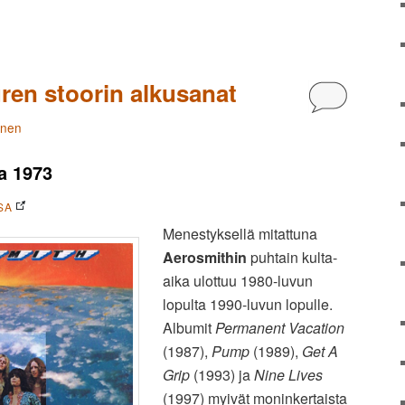
ren stoorin alkusanat
Kommentoi
änen
a 1973
SA
Menestyksellä mitattuna
Aerosmithin
puhtain kulta-
aika ulottuu 1980-luvun
lopulta 1990-luvun lopulle.
Albumit
Permanent Vacation
(1987),
Pump
(1989),
Get A
Grip
(1993) ja
Nine Lives
(1997) myivät moninkertaista