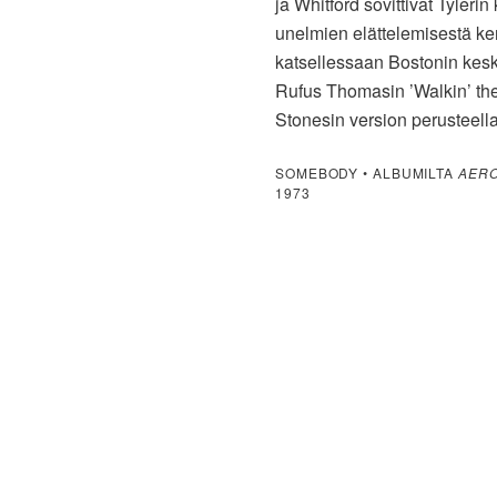
ja Whitford sovittivat Tyleri
unelmien elättelemisestä ker
katsellessaan Bostonin kesku
Rufus Thomasin ’Walkin’ the 
Stonesin version perusteell
SOMEBODY • ALBUMILTA
AER
1973