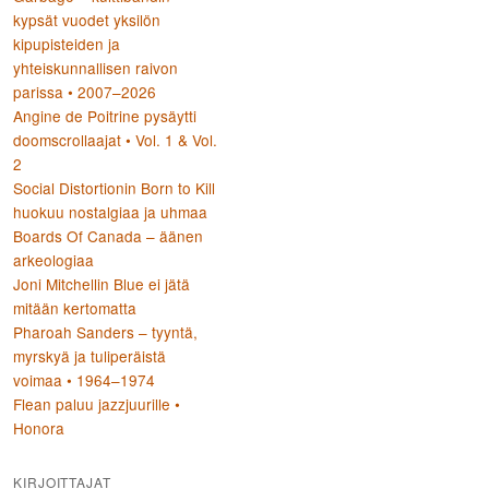
kypsät vuodet yksilön
kipupisteiden ja
yhteiskunnallisen raivon
parissa • 2007–2026
Angine de Poitrine pysäytti
doomscrollaajat • Vol. 1 & Vol.
2
Social Distortionin Born to Kill
huokuu nostalgiaa ja uhmaa
Boards Of Canada – äänen
arkeologiaa
Joni Mitchellin Blue ei jätä
mitään kertomatta
Pharoah Sanders – tyyntä,
myrskyä ja tuliperäistä
voimaa • 1964–1974
Flean paluu jazzjuurille •
Honora
KIRJOITTAJAT