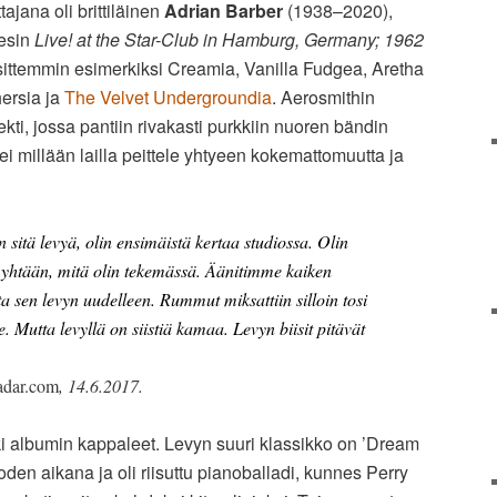
ajana oli brittiläinen
Adrian Barber
(1938–2020),
lesin
Live! at the Star-Club in Hamburg, Germany; 1962
t sittemmin esimerkiksi Creamia, Vanilla Fudgea, Aretha
hersia ja
The Velvet Undergroundia
. Aerosmithin
ti, jossa pantiin rivakasti purkkiin nuoren bändin
i millään lailla peittele yhtyeen kokemattomuutta ja
tä levyä, olin ensimäistä kertaa studiossa. Olin
 yhtään, mitä olin tekemässä. Äänitimme kaiken
a sen levyn uudelleen. Rummut miksattiin silloin tosi
le. Mutta levyllä on siistiä kamaa. Levyn biisit pitävät
adar.com
, 14.6.2017.
ki albumin kappaleet. Levyn suuri klassikko on ’Dream
den aikana ja oli riisuttu pianoballadi, kunnes Perry