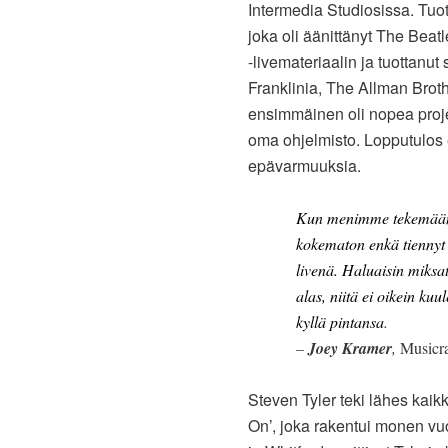
Intermedia Studiosissa. Tuott
joka oli äänittänyt The Beat
-livemateriaalin ja tuottanu
Franklinia, The Allman Brot
ensimmäinen oli nopea projek
oma ohjelmisto. Lopputulos e
epävarmuuksia.
Kun menimme tekemään si
kokematon enkä tiennyt
livenä. Haluaisin miksat
alas, niitä ei oikein kuu
kyllä pintansa
.
–
Joey Kramer
,
Musicr
Steven Tyler teki lähes kaik
On’, joka rakentui monen vuo