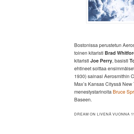
Bostonissa perustetun Aeros
toinen kitaristi
Brad Whitfor
kitaristi
Joe Perry
, basisti
T
ehtineet soittaa ensimmäise
1930) sainasi Aerosmithin C
Max’s Kansas Cityssä New Y
menestystarinoita
Bruce Spr
Baseen.
DREAM ON LIVENÄ VUONNA 1