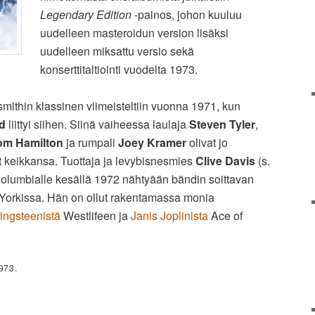
Legendary Edition
-painos, johon kuuluu
uudelleen masteroidun version lisäksi
uudelleen miksattu versio sekä
konserttitaltiointi vuodelta 1973.
mithin klassinen viimeisteltiin vuonna 1971, kun
d
liittyi siihen. Siinä vaiheessa laulaja
Steven Tyler
,
om Hamilton
ja rumpali
Joey Kramer
olivat jo
t keikkansa. Tuottaja ja levybisnesmies
Clive Davis
(s.
olumbialle kesällä 1972 nähtyään bändin soittavan
orkissa. Hän on ollut rakentamassa monia
ingsteenistä
Westlifeen ja
Janis Joplinista
Ace of
973.