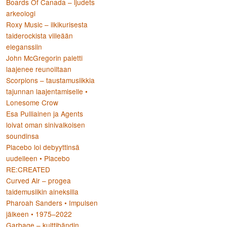
Boards Of Canada – ljudets
arkeologi
Roxy Music – ilkikurisesta
taiderockista viileään
eleganssiin
John McGregorin paletti
laajenee reunoiltaan
Scorpions – taustamusiikkia
tajunnan laajentamiselle •
Lonesome Crow
Esa Pulliainen ja Agents
loivat oman sinivalkoisen
soundinsa
Placebo loi debyyttinsä
uudelleen • Placebo
RE:CREATED
Curved Air – progea
taidemusiikin aineksilla
Pharoah Sanders • Impulsen
jälkeen • 1975–2022
Garbage – kulttibändin