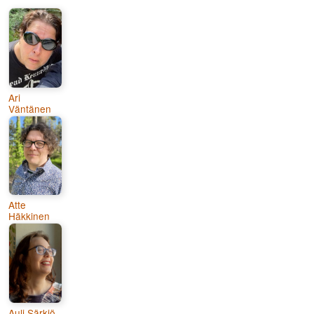
Ari
Väntänen
Atte
Häkkinen
Auli Särkiö-