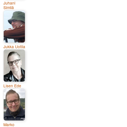
Juhani
Similä
Jukka Uotila
Lisen Ede
Marko