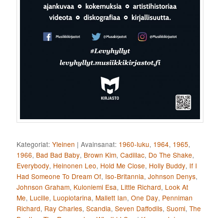
Kategoriat:
Yleinen
|
Avainsanat:
1960-luku
,
1964
,
1965
,
1966
,
Bad Bad Baby
,
Brown Kim
,
Cadillac
,
Do The Shake
,
Everybody
,
Heinonen Leo
,
Hold Me Close
,
Holly Buddy
,
If I
Had Someone To Dream Of
,
Iso-Britannia
,
Johnson Denys
,
Johnson Graham
,
Kuloniemi Esa
,
Little Richard
,
Look At
Me
,
Lucille
,
Luopiotarina
,
Mallett Ian
,
One Day
,
Penniman
Richard
,
Ray Charles
,
Scandia
,
Seven Daffodils
,
Suomi
,
The