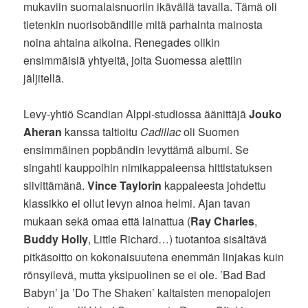
mukaviin suomalaisnuoriin ikävällä tavalla. Tämä oli
tietenkin nuorisobändille mitä parhainta mainosta
noina ahtaina aikoina. Renegades olikin
ensimmäisiä yhtyeitä, joita Suomessa alettiin
jäljitellä.
Levy-yhtiö Scandian Alppi-studiossa äänittäjä
Jouko
Aheran
kanssa taltioitu
Cadillac
oli Suomen
ensimmäinen popbändin levyttämä albumi. Se
singahti kauppoihin nimikappaleensa hittistatuksen
siivittämänä.
Vince Taylorin
kappaleesta johdettu
klassikko ei ollut levyn ainoa helmi. Ajan tavan
mukaan sekä omaa että lainattua (
Ray Charles
,
Buddy Holly
, Little Richard…) tuotantoa sisältävä
pitkäsoitto on kokonaisuutena enemmän linjakas kuin
rönsyilevä, mutta yksipuolinen se ei ole. ’Bad Bad
Babyn’ ja ’Do The Shaken’ kaltaisten menopalojen