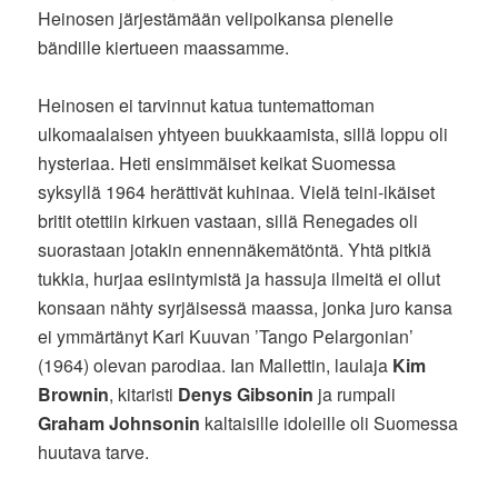
Heinosen järjestämään velipoikansa pienelle
bändille kiertueen maassamme.
Heinosen ei tarvinnut katua tuntemattoman
ulkomaalaisen yhtyeen buukkaamista, sillä loppu oli
hysteriaa. Heti ensimmäiset keikat Suomessa
syksyllä 1964 herättivät kuhinaa. Vielä teini-ikäiset
britit otettiin kirkuen vastaan, sillä Renegades oli
suorastaan jotakin ennennäkemätöntä. Yhtä pitkiä
tukkia, hurjaa esiintymistä ja hassuja ilmeitä ei ollut
konsaan nähty syrjäisessä maassa, jonka juro kansa
ei ymmärtänyt Kari Kuuvan ’Tango Pelargonian’
(1964) olevan parodiaa. Ian Mallettin, laulaja
Kim
Brownin
, kitaristi
Denys Gibsonin
ja rumpali
Graham Johnsonin
kaltaisille idoleille oli Suomessa
huutava tarve.