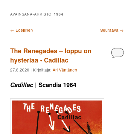
AVAINSANA-ARKISTO:
1964
Artikkelien selaus
←
Edellinen
Seuraava
→
The Renegades ­– loppu on
Kommen
hysteriaa • Cadillac
27.8.2020
| Kirjoittaja:
Ari Väntänen
| Scandia 1964
Cadillac