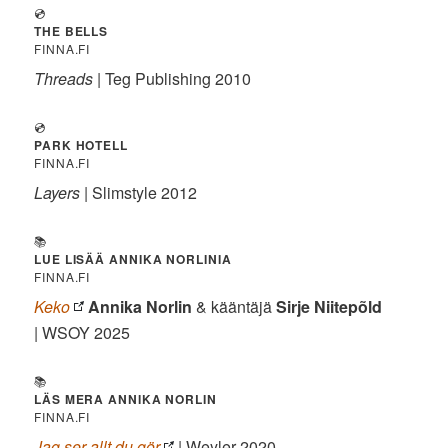
💿
THE BELLS
FINNA.FI
Threads
| Teg Publishing 2010
💿
PARK HOTELL
FINNA.FI
Layers
| Slimstyle 2012
📚
LUE LISÄÄ ANNIKA NORLINIA
FINNA.FI
Keko
Annika Norlin
& kääntäjä
Sirje Niitepõld
| WSOY 2025
📚
LÄS MERA ANNIKA NORLIN
FINNA.FI
Jag ser allt du gör
| Weyler 2020