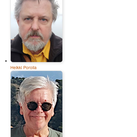
Heikki Poroila