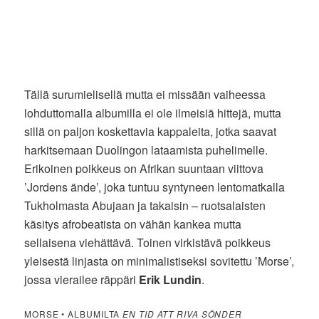
Tällä surumielisellä mutta ei missään vaiheessa
lohduttomalla albumilla ei ole ilmeisiä hittejä, mutta
sillä on paljon koskettavia kappaleita, jotka saavat
harkitsemaan Duolingon lataamista puhelimelle.
Erikoinen poikkeus on Afrikan suuntaan viittova
’Jordens ände’, joka tuntuu syntyneen lentomatkalla
Tukholmasta Abujaan ja takaisin – ruotsalaisten
käsitys afrobeatista on vähän kankea mutta
sellaisena viehättävä. Toinen virkistävä poikkeus
yleisestä linjasta on minimalistiseksi sovitettu ’Morse’,
jossa vierailee räppäri
Erik Lundin
.
MORSE • ALBUMILTA
EN TID ATT RIVA SÖNDER