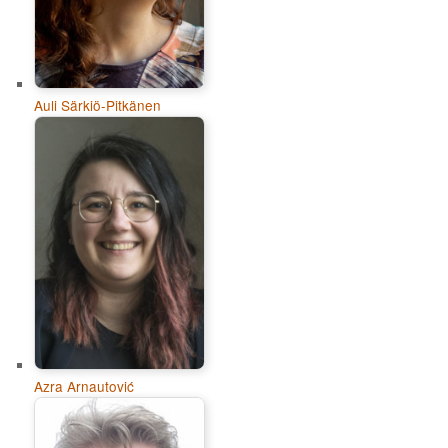
Auli Särkiö-Pitkänen
Azra Arnautović