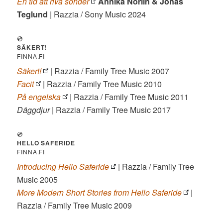
En tid att riva sönder
Annika Norlin & Jonas
Teglund
| Razzia / Sony Music 2024
💿
SÄKERT!
FINNA.FI
Säkert!
| Razzia / Family Tree Music 2007
Facit
| Razzia / Family Tree Music 2010
På engelska
| Razzia / Family Tree Music 2011
Däggdjur
| Razzia / Family Tree Music 2017
💿
HELLO SAFERIDE
FINNA.FI
Introducing Hello Saferide
| Razzia / Family Tree
Music 2005
More Modern Short Stories from Hello Saferide
|
Razzia / Family Tree Music 2009