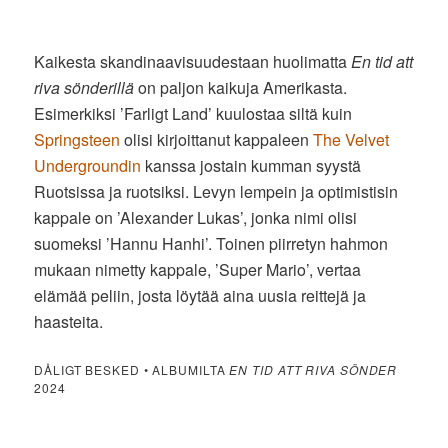
Kaikesta skandinaavisuudestaan huolimatta
En tid att
riva sönderillä
on paljon kaikuja Amerikasta.
Esimerkiksi ’Farligt Land’ kuulostaa siltä kuin
Springsteen
olisi kirjoittanut kappaleen
The Velvet
Undergroundin
kanssa jostain kumman syystä
Ruotsissa ja ruotsiksi. Levyn lempein ja optimistisin
kappale on ’Alexander Lukas’, jonka nimi olisi
suomeksi ’Hannu Hanhi’. Toinen piirretyn hahmon
mukaan nimetty kappale, ’Super Mario’, vertaa
elämää peliin, josta löytää aina uusia reittejä ja
haasteita.
DÅLIGT BESKED • ALBUMILTA
EN TID ATT RIVA SÖNDER
2024