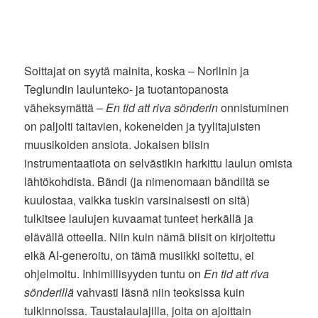
Soittajat on syytä mainita, koska – Norlinin ja
Teglundin laulunteko- ja tuotantopanosta
väheksymättä –
En tid att riva sönderin
onnistuminen
on paljolti taitavien, kokeneiden ja tyylitajuisten
muusikoiden ansiota. Jokaisen biisin
instrumentaatiota on selvästikin harkittu laulun omista
lähtökohdista. Bändi (ja nimenomaan bändiltä se
kuulostaa, vaikka tuskin varsinaisesti on sitä)
tulkitsee laulujen kuvaamat tunteet herkällä ja
elävällä otteella. Niin kuin nämä biisit on kirjoitettu
eikä AI-generoitu, on tämä musiikki soitettu, ei
ohjelmoitu. Inhimillisyyden tuntu on
En tid att riva
sönderillä
vahvasti läsnä niin teoksissa kuin
tulkinnoissa. Taustalaulajilla, joita on ajoittain