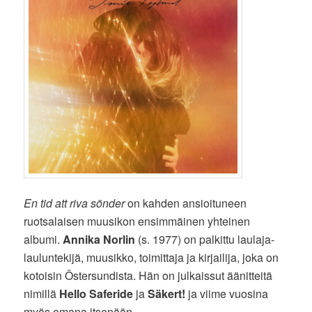
En tid att riva sönder
on kahden ansioituneen
ruotsalaisen muusikon ensimmäinen yhteinen
albumi.
Annika Norlin
(s. 1977) on palkittu laulaja-
lauluntekijä, muusikko, toimittaja ja kirjailija, joka on
kotoisin Östersundista. Hän on julkaissut äänitteitä
nimillä
Hello Saferide
ja
Säkert!
ja viime vuosina
myös omana itsenään.