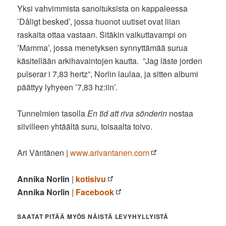
Yksi vahvimmista sanoituksista on kappaleessa
’Dåligt besked’, jossa huonot uutiset ovat liian
raskaita ottaa vastaan. Sitäkin vaikuttavampi on
’Mamma’, jossa menetyksen synnyttämää surua
käsitellään arkihavaintojen kautta. ”Jag läste jorden
pulserar i 7,83 hertz”, Norlin laulaa, ja sitten albumi
päättyy lyhyeen ’7,83 hz:iin’.
Tunnelmien tasolla
En tid att riva sönderin
nostaa
siivilleen yhtäältä suru, toisaalta toivo.
Ari Väntänen |
www.arivantanen.com
Annika Norlin
|
kotisivu
Annika Norlin
|
Facebook
SAATAT PITÄÄ MYÖS NÄISTÄ LEVYHYLLYISTÄ