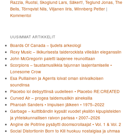
Razzia
,
Ruotsi
,
Skoglund Lars
,
Säkert!
,
Teglund Jonas
,
The
Bells
,
Törnqvist Nils
,
Viljanen Iiris
,
Winnberg Petter
|
Kommentoi
UUSIMMAT ARTIKKELIT
Boards Of Canada – ljudets arkeologi
Roxy Music – ilkikurisesta taiderockista viileään eleganssiin
John McGregorin paletti laajenee reunoiltaan
Scorpions – taustamusiikkia tajunnan laajentamiselle •
Lonesome Crow
Esa Pulliainen ja Agents loivat oman sinivalkoisen
soundinsa
Placebo loi debyyttinsä uudelleen • Placebo RE:CREATED
Curved Air – progea taidemusiikin aineksilla
Pharoah Sanders • Impulsen jälkeen • 1975–2022
Garbage – kulttibändin kypsät vuodet yksilön kipupisteiden
ja yhteiskunnallisen raivon parissa • 2007–2026
Angine de Poitrine pysäytti doomscrollaajat • Vol. 1 & Vol. 2
Social Distortionin Born to Kill huokuu nostalgiaa ja uhmaa