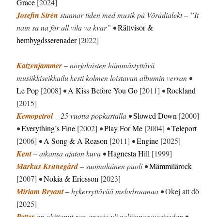
Grace
[2024]
Josefin Sirén
stannar tiden med musik på Vörådialekt – ”It
nain sa na för all vila va kvar” •
Rättvisor &
hembygdsserenader
[2022]
Katzenjammer
– norjalaisten hämmästyttävä
musiikkiseikkailu kesti kolmen loistavan albumin verran •
Le Pop
[2008]
•
A Kiss Before You Go
[2011]
•
Rockland
[2015]
Kemopetrol
– 25 vuotta popkartalla •
Slowed Down
[2000]
•
Everything’s Fine
[2002]
•
Play For Me
[2004]
•
Teleport
[2006]
•
A Song & A Reason
[2011]
•
Engine
[2025]
Kent
– aikansa ajaton kuva •
Hagnesta Hill
[1999]
Markus Krunegård
– suomalainen puoli •
Mämmilärock
[2007]
•
Nokia & Ericsson
[2023]
Miriam Bryant
– hykerryttävää melodraamaa •
Okej att dö
[2025]
Petter
on ohittanut rap-ansoja yli neljännesvuosisadan •