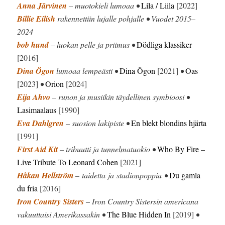
Anna Järvinen
– muotokieli lumoaa •
Lila / Liila
[2022]
Billie Eilish
rakennettiin lujalle pohjalle • Vuodet 2015–
2024
bob hund
– luokan pelle ja priimus •
Dödliga klassiker
[2016]
Dina Ögon
lumoaa lempeästi •
Dina Ögon
[2021]
•
Oas
[2023]
•
Orion
[2024]
Eija Ahvo
– runon ja musiikin täydellinen symbioosi •
Lasimaalaus
[1990]
Eva Dahlgren
– suosion lakipiste •
En blekt blondins hjärta
[1991]
First Aid Kit
– tribuutti ja tunnelmatuokio •
Who By Fire –
Live Tribute To Leonard Cohen
[2021]
Håkan Hellström
– taidetta ja stadionpoppia •
Du gamla
du fria
[2016]
Iron Country Sisters
– Iron Country Sistersin americana
vakuuttaisi Amerikassakin •
The Blue Hidden In
[2019]
•