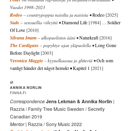
Vuodet 1998–2023
Rodeo
– countrypoppia naisilta ja naisista •
Rodeo
[2025]
Sade
– sensuellia viileyttä •
Diamond Life
[1984]
…
Soldier
Of Love
[2010]
Silvana Imam
– ulkopuolisten ääni •
Naturkraft
[2016]
The Cardigans
– popyhtye ajan yläpuolella •
Long Gone
Before Daylight
[2003]
Veronica Maggio
– kyynelkaasua ja glitteriä •
Och som
vanligt händer det något hemskt
•
Kapitel 1
[2021]
💿
ANNIKA NORLIN
FINNA.FI
Correspondence
Jens Lekman & Annika Norlin
|
Razzia / Family Tree Music Sweden / Secretly
Canadian 2019
Mentor
| Razzia / Sony Music 2022