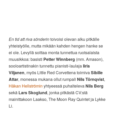
En tid att riva sönderin
toivoisi olevan alku pitkälle
yhteistyölle, mutta mikään kahden hengen hanke se
ei ole. Levyllä soittaa monta tunnettua ruotsalaista
muusikkoa: basisti
Petter Winnberg
(mm. Amason),
sooloartistinakin tunnettu pianisti-laulaja
Iiris
Viljanen
, myös Little Red Corvettena toimiva
Sibille
Attar
, monessa mukana ollut rumpali
Nils Törnqvist
,
Håkan Hellströmin
yhtyeessä puhalteleva
Nils Berg
sekä
Lars Skoglund
, jonka pitkästä CV:stä
mainittakoon Laakso, The Moon Ray Quintet ja Lykke
Li.