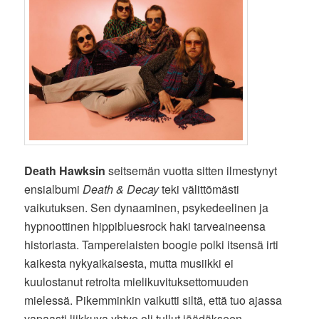
Death Hawksin
seitsemän vuotta sitten ilmestynyt
ensialbumi
Death & Decay
teki välittömästi
vaikutuksen. Sen dynaaminen, psykedeelinen ja
hypnoottinen hippibluesrock haki tarveaineensa
historiasta. Tamperelaisten boogie polki itsensä irti
kaikesta nykyaikaisesta, mutta musiikki ei
kuulostanut retrolta mielikuvituksettomuuden
mielessä. Pikemminkin vaikutti siltä, että tuo ajassa
vapaasti liikkuva yhtye oli tullut jäädäkseen.