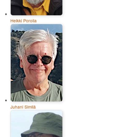
Heikki Poroila
Juhani Similä