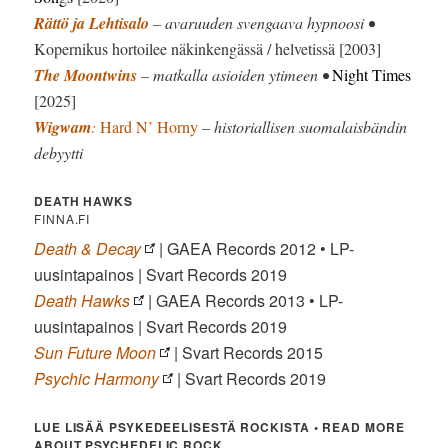
Rättö ja Lehtisalo
– avaruuden svengaava hypnoosi •
Kopernikus hortoilee näkinkengässä / helvetissä [2003]
The Moontwins
– matkalla asioiden ytimeen •
Night Times
[2025]
Wigwam
:
Hard N’ Horny
– historiallisen suomalaisbändin
debyytti
DEATH HAWKS
FINNA.FI
Death & Decay
| GAEA Records 2012 • LP-
uusintapainos | Svart Records 2019
Death Hawks
| GAEA Records 2013 • LP-
uusintapainos | Svart Records 2019
Sun Future Moon
|
Svart Records 2015
Psychic Harmony
| Svart Records 2019
LUE LISÄÄ PSYKEDEELISESTÄ ROCKISTA • READ MORE
ABOUT PSYCHEDELIC ROCK