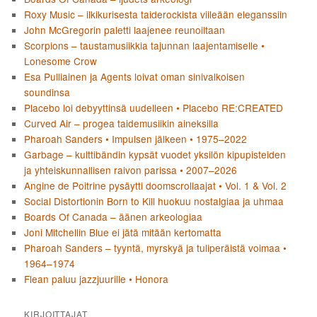
Roxy Music – ilkikurisesta taiderockista viileään eleganssiin
John McGregorin paletti laajenee reunoiltaan
Scorpions – taustamusiikkia tajunnan laajentamiselle •
Lonesome Crow
Esa Pulliainen ja Agents loivat oman sinivalkoisen
soundinsa
Placebo loi debyyttinsä uudelleen • Placebo RE:CREATED
Curved Air – progea taidemusiikin aineksilla
Pharoah Sanders • Impulsen jälkeen • 1975–2022
Garbage – kulttibändin kypsät vuodet yksilön kipupisteiden
ja yhteiskunnallisen raivon parissa • 2007–2026
Angine de Poitrine pysäytti doomscrollaajat • Vol. 1 & Vol. 2
Social Distortionin Born to Kill huokuu nostalgiaa ja uhmaa
Boards Of Canada – äänen arkeologiaa
Joni Mitchellin Blue ei jätä mitään kertomatta
Pharoah Sanders – tyyntä, myrskyä ja tuliperäistä voimaa •
1964–1974
Flean paluu jazzjuurille • Honora
KIRJOITTAJAT