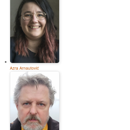
Azra Arnautović