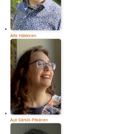
Atte Häkkinen
Auli Särkiö-Pitkänen