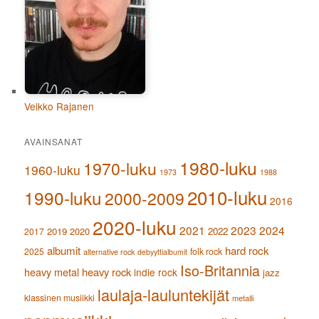
Veikko Rajanen
AVAINSANAT
1980-luku
1970-luku
1960-luku
1973
1988
2010-luku
1990-luku
2000-2009
2016
2020-luku
2021
2023
2024
2019
2020
2022
2017
albumit
hard rock
2025
folk rock
alternative rock
debyyttialbumit
Iso-Britannia
heavy metal
heavy rock
indie rock
jazz
laulaja-lauluntekijät
klassinen musiikki
metalli