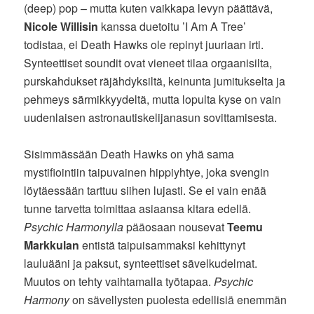
(deep) pop – mutta kuten vaikkapa levyn päättävä,
Nicole Willisin
kanssa duetoitu ’I Am A Tree’
todistaa, ei Death Hawks ole repinyt juuriaan irti.
Synteettiset soundit ovat vieneet tilaa orgaanisilta,
purskahdukset räjähdyksiltä, keinunta jumitukselta ja
pehmeys särmikkyydeltä, mutta lopulta kyse on vain
uudenlaisen astronautiskelijanasun sovittamisesta.
Sisimmässään Death Hawks on yhä sama
mystifiointiin taipuvainen hippiyhtye, joka svengin
löytäessään tarttuu siihen lujasti. Se ei vain enää
tunne tarvetta toimittaa asiaansa kitara edellä.
Psychic Harmonylla
pääosaan nousevat
Teemu
Markkulan
entistä taipuisammaksi kehittynyt
lauluääni ja paksut, synteettiset sävelkudelmat.
Muutos on tehty vaihtamalla työtapaa.
Psychic
Harmony
on sävellysten puolesta edellisiä enemmän