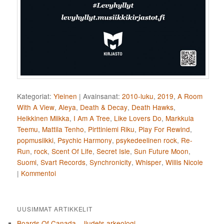
Kategoriat:
Yleinen
|
Avainsanat:
2010-luku
,
2019
,
A Room
With A View
,
Aleya
,
Death & Decay
,
Death Hawks
,
Heikkinen Miikka
,
I Am A Tree
,
Like Lovers Do
,
Markkula
Teemu
,
Mattila Tenho
,
Pirttiniemi Riku
,
Play For Rewind
,
popmusiikki
,
Psychic Harmony
,
psykedeelinen rock
,
Re-
Run
,
rock
,
Scent Of Life
,
Secret Isle
,
Sun Future Moon
,
Suomi
,
Svart Records
,
Synchronicity
,
Whisper
,
Willis Nicole
|
Kommentoi
UUSIMMAT ARTIKKELIT
Boards Of Canada – ljudets arkeologi