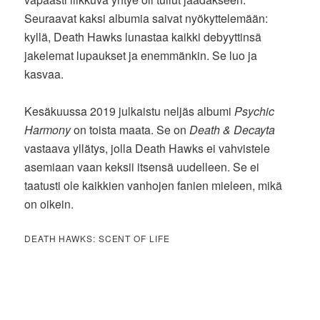
Seuraavat kaksi albumia saivat nyökyttelemään:
kyllä, Death Hawks lunastaa kaikki debyyttinsä
jakelemat lupaukset ja enemmänkin. Se luo ja
kasvaa.
Kesäkuussa 2019 julkaistu neljäs albumi
Psychic
Harmony
on toista maata. Se on
Death & Decayta
vastaava yllätys, jolla Death Hawks ei vahvistele
asemiaan vaan keksii itsensä uudelleen. Se ei
taatusti ole kaikkien vanhojen fanien mieleen, mikä
on oikein.
DEATH HAWKS: SCENT OF LIFE