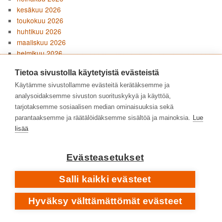
kesäkuu 2026
toukokuu 2026
huhtikuu 2026
maaliskuu 2026
helmikuu 2026
tammikuu 2026
Tietoa sivustolla käytetyistä evästeistä
joulukuu 2025
marraskuu 2025
Käytämme sivustollamme evästeitä kerätäksemme ja
lokakuu 2025
analysoidaksemme sivuston suorituskykyä ja käyttöä,
syyskuu 2025
tarjotaksemme sosiaalisen median ominaisuuksia sekä
elokuu 2025
parantaaksemme ja räätälöidäksemme sisältöä ja mainoksia.
Lue
kesäkuu 2025
lisää
toukokuu 2025
huhtikuu 2025
Evästeasetukset
maaliskuu 2025
helmikuu 2025
Salli kaikki evästeet
tammikuu 2025
joulukuu 2024
Hyväksy välttämättömät evästeet
marraskuu 2024
lokakuu 2024