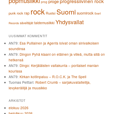
popmusiikki
progressiivinen rock
proge
prog
rock
Suomi
suomirock
rap
punk rock
Ruotsi
Svart
Yhdysvallat
taidemusiikki
säveltäjät
Records
UUSIMMAT KOMMENTIT
AN79
:
Esa Pulliainen ja Agents loivat oman sinivalkoisen
soundinsa
AN79
:
Dingon Pyhä klaani on etäinen ja viileä, mutta sillä on
hetkensä
AN79
:
Dingo: Kerjäläisten valtakunta – porilaiset manian
kourissa
AN79
:
Kirkan kotiinpaluu – R.O.C.K. ja The Spell
Tuomas Pelttari
:
Robert Crumb – sarjakuvataiteilija,
levykeräilijä ja muusikko
ARKISTOT
elokuu 2026
heinäkuu 2026