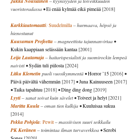
Jukka Nousiainen
– kyynisyyden ja toiveikkuuden
vuoristoradassa •
Ei enää kylmää eikä pimeää
[2018]
Karkkiautomaatti
:
Suudelmilla
– hurmaava, höpsö ja
hienostunut
Kuusumun Profeetta
– magneettista tajunnanvirtaa •
Kukin kaappiaan selässään kantaa
[2001]
Leija Lautamaja
– haitarispesialisti ja suomirockin lempeä
naivisti •
Sydän tuli piilosta
[2024]
Litku Klemetin
puoli vuosikymmentä •
Horror ’15
[2016]
•
Päivä päivältä vähemmän
[2017]
•
Juna Kainuuseen
[2017]
•
Taika tapahtuu
[2018]
•
Ding ding dong
[2019]
Lyyti
– sanat soivat kuin sävelet •
Toiveet ja helyt
[2021]
Maritta Kuula
– oman tien kulkija •
Kuuluisaa sukua
[2014]
Pekka Pohjola
:
Pewit
– massiivisen suuri seikkailu
PK Keränen
– toimintaa ilman turvaverkkoa •
Serobi
Songs
[2020]