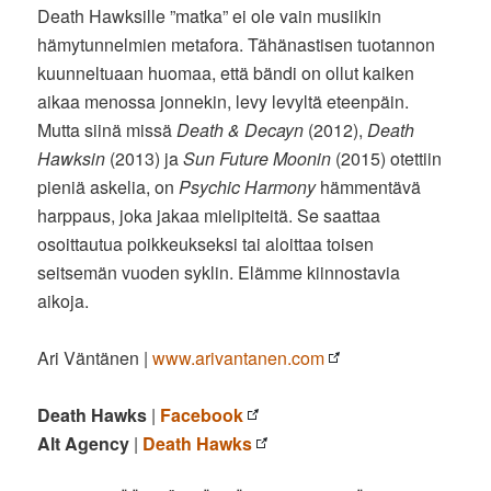
Death Hawksille ”matka” ei ole vain musiikin
hämytunnelmien metafora. Tähänastisen tuotannon
kuunneltuaan huomaa, että bändi on ollut kaiken
aikaa menossa jonnekin, levy levyltä eteenpäin.
Mutta siinä missä
Death & Decayn
(2012),
Death
Hawksin
(2013) ja
Sun Future Moonin
(2015) otettiin
pieniä askelia, on
Psychic Harmony
hämmentävä
harppaus, joka jakaa mielipiteitä. Se saattaa
osoittautua poikkeukseksi tai aloittaa toisen
seitsemän vuoden syklin. Elämme kiinnostavia
aikoja.
Ari Väntänen |
www.arivantanen.com
Death Hawks
|
Facebook
Alt Agency
|
Death Hawks