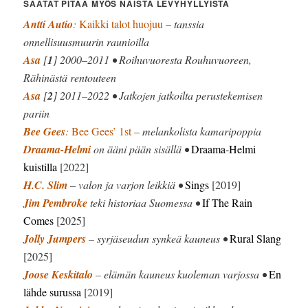
SAATAT PITÄÄ MYÖS NÄISTÄ LEVYHYLLYISTÄ
Antti Autio
:
Kaikki talot huojuu
– tanssia
onnellisuusmuurin raunioilla
Asa
[
1
] 2000–2011 • Roihuvuoresta Rouhuvuoreen,
Rähinästä rentouteen
Asa
[
2
] 2011–2022 • Jatkojen jatkoilta perustekemisen
pariin
Bee Gees
:
Bee Gees’ 1st
– melankolista kamaripoppia
Draama-Helmi
on ääni pään sisällä •
Draama-Helmi
kuistilla
[2022]
H.C. Slim
– valon ja varjon leikkiä •
Sings
[2019]
Jim Pembroke
teki historiaa Suomessa •
If The Rain
Comes
[2025]
Jolly Jumpers
– syrjäseudun synkeä kauneus •
Rural Slang
[2025]
Joose Keskitalo
– elämän kauneus kuoleman varjossa •
En
lähde surussa
[2019]