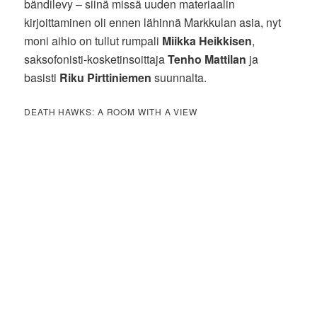
bändilevy – siinä missä uuden materiaalin
kirjoittaminen oli ennen lähinnä Markkulan asia, nyt
moni aihio on tullut rumpali
Miikka Heikkisen
,
saksofonisti-kosketinsoittaja
Tenho Mattilan
ja
basisti
Riku Pirttiniemen
suunnalta.
DEATH HAWKS: A ROOM WITH A VIEW