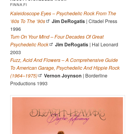
FINNA.FI
Kaleidoscope Eyes – Psychedelic Rock From The
’60s To The ’90s
Jim DeRogatis
| Citadel Press
1996
Turn On Your Mind – Four Decades Of Great
Psychedelic Rock
Jim DeRogatis
| Hal Leonard
2003
Fuzz, Acid And Flowers – A Comprehensive Guide
To American Garage, Psychedelic And Hippie Rock
(1964–1975)
Vernon Joynson
| Borderline
Productions 1993