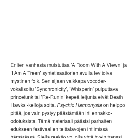
Eniten vanhasta muistuttaa ’A Room With A Viewn’ ja
’I Am A Treen’ syntetisaattorien avulla levitoiva
mystinen folk. Sen sijaan vaikkapa vocoder-
vokalisoitu ’Synchronicity’, ’Whisperin’ pulputtava
princefunk tai ’Re-Runin’ kepeä leijunta eivät Death
Hawks -kelloja soita.
Psychic Harmonysta
on helppo
pitää, jos vain pystyy päästämään irti ennakko-
odotuksista. Tämä materiaali pääsisi parhaiten
edukseen festivaalien telttalavojen intiimissä
hämärässä. Siellä reaktio voi olla yhtä hyvin transsi