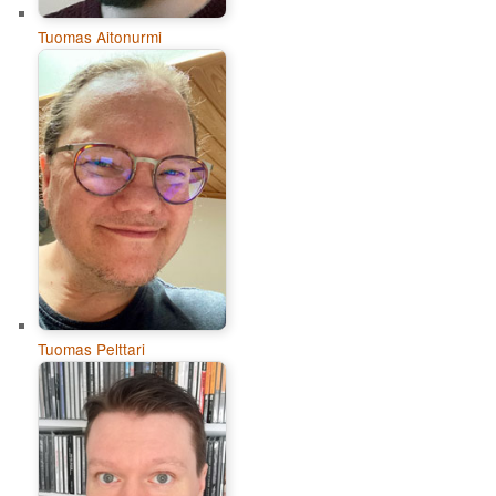
Tuomas Aitonurmi
Tuomas Pelttari