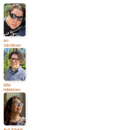
Ari
Väntänen
Atte
Häkkinen
Auli Särkiö-