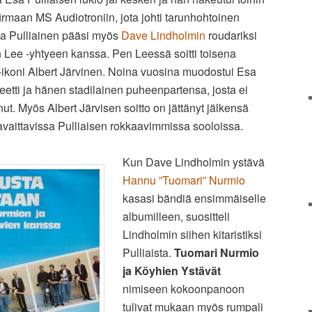
irmaan MS Audiotroniin, jota johti tarunhohtoinen
Esa Pulliainen pääsi myös
Dave Lindholmin
roudariksi
Lee -yhtyeen kanssa. Pen Leessä soitti toisena
k-ikoni Albert Järvinen. Noina vuosina muodostui Esa
teetti ja hänen stadilainen puheenpartensa, josta ei
ut. Myös Albert Järvisen soitto on jättänyt jälkensä
vaittavissa Pulliaisen rokkaavimmissa sooloissa.
Kun Dave Lindholmin ystävä
Hannu ”Tuomari” Nurmio
kasasi bändiä ensimmäiselle
albumilleen, suositteli
Lindholmin siihen kitaristiksi
Pulliaista.
Tuomari Nurmio
ja Köyhien Ystävät
nimiseen kokoonpanoon
tulivat mukaan myös rumpali