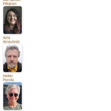
Pitkänen
Azra
Arnautović
Heikki
Poroila