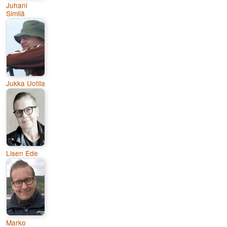
Juhani
Similä
Jukka Uotila
Lisen Ede
Marko