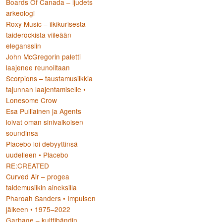
Boards Of Canada – ljudets
arkeologi
Roxy Music – ilkikurisesta
taiderockista viileään
eleganssiin
:
John McGregorin paletti
laajenee reunoiltaan
Scorpions – taustamusiikkia
tajunnan laajentamiselle •
Lonesome Crow
Esa Pulliainen ja Agents
loivat oman sinivalkoisen
soundinsa
Placebo loi debyyttinsä
uudelleen • Placebo
RE:CREATED
Curved Air – progea
taidemusiikin aineksilla
Pharoah Sanders • Impulsen
jälkeen • 1975–2022
Garbage – kulttibändin