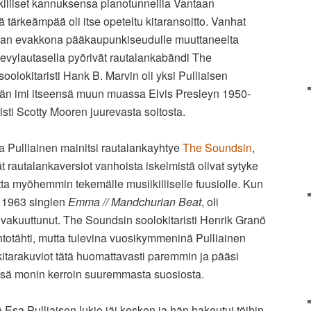
killiset kannuksensa pianotunneilla Vantaan
ä tärkeämpää oli itse opeteltu kitaransoitto. Vanhat
lan evakkona pääkaupunkiseudulle muuttaneelta
levylautasella pyörivät rautalankabändi The
oolokitaristi Hank B. Marvin oli yksi Pulliaisen
a hän imi itseensä muun muassa Elvis Presleyn 1950-
risti Scotty Mooren juurevasta soitosta.
sa Pulliainen mainitsi rautalankayhtye
The Soundsin
,
t rautalankaversiot vanhoista iskelmistä olivat sytyke
a myöhemmin tekemälle musiikilliselle fuusiolle. Kun
 1963 singlen
Emma // Mandchurian Beat
, oli
 vakuuttunut. The Soundsin soolokitaristi Henrik Granö
htotähti, mutta tulevina vuosikymmeninä Pulliainen
kitarakuviot tätä huomattavasti paremmin ja pääsi
sä monin kerroin suuremmasta suosiosta.
Esa Pulliaisen lukio jäi kesken ja hän hakeutui töihin