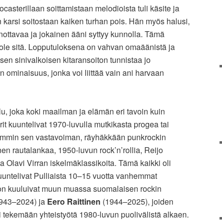
casterillaan soittamistaan melodioista tuli käsite ja
 karsi soitostaan kaiken turhan pois. Hän myös halusi,
sanottavaa ja jokainen ääni syttyy kunnolla. Tämä
i ole sitä. Lopputuloksena on vahvan omaäänistä ja
isen sinivalkoisen kitaransoiton tunnistaa jo
 ominaisuus, jonka voi liittää vain ani harvaan
lu, joka koki maailman ja elämän eri tavoin kuin
it kuuntelivat 1970-luvulla mutkikasta progea tai
emmin sen vastavoiman, räyhäkkään punkrockin
nen rautalankaa, 1950-luvun rock’n’rollia, Reijo
a Olavi Virran iskelmäklassikoita. Tämä kaikki oli
 kuuntelivat Pulliaista 10–15 vuotta vanhemmat
on kuuluivat muun muassa suomalaisen rockin
943–2024) ja
Eero Raittinen
(1944–2025), joiden
 tekemään yhteistyötä 1980-luvun puolivälistä alkaen.