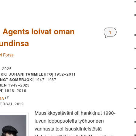
a Agents loivat oman
Kommentteja
1
oundinsa
i Forss
–2026
KKI JUHANI TAMMILEHTO
] 1952–2011
ING” SOMERJOKI
1947–1987
NEN
1949–2023
N
] 1948–2016
SA
ERSAL 2019
Muusikkoystäväni oli hankkinut 1990-
luvun loppupuolella työhuoneen
vanhasta teollisuuskiinteistöstä