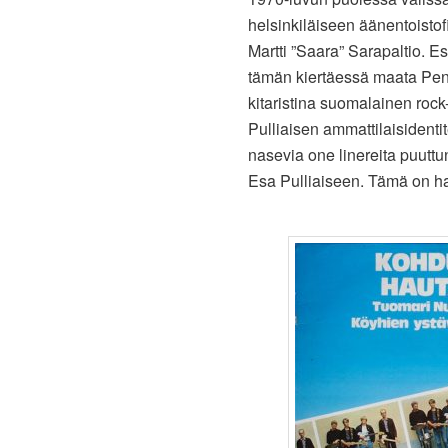
helsinkiläiseen äänentoistof
Martti ”Saara” Sarapaltio. 
tämän kiertäessä maata Pen 
kitaristina suomalainen roc
Pulliaisen ammattilaisidenti
nasevia one linereita puuttun
Esa Pulliaiseen. Tämä on ha