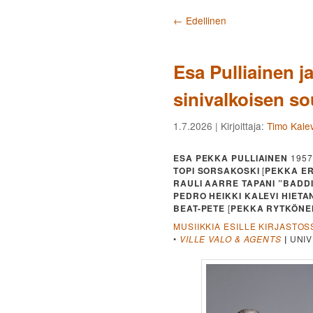
Artikkelien selaus
←
Edellinen
Esa Pulliainen j
sinivalkoisen s
1.7.2026
| Kirjoittaja:
Timo Kalev
ESA PEKKA PULLIAINEN
1957
TOPI SORSAKOSKI
[
PEKKA ER
RAULI AARRE TAPANI ”BADD
PEDRO HEIKKI KALEVI HIETA
BEAT-PETE
[
PEKKA RYTKÖNE
MUSIIKKIA ESILLE KIRJASTOS
•
VILLE VALO & AGENTS
|
UNIV