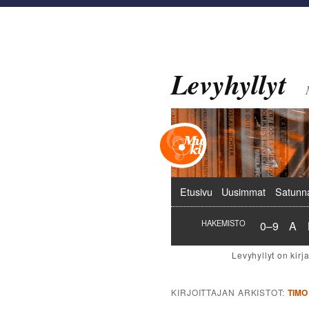
Levyhyllyt
Päävalikko
Etusivu
Uusimmat
Satunn
Hakemist
Hak
HAKEMISTO
0–9
A
KIRJOITTAJAN ARKISTOT:
TIMO