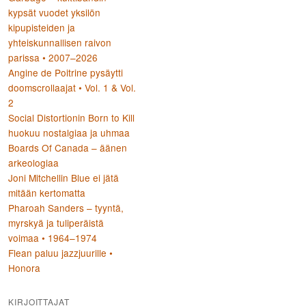
kypsät vuodet yksilön
kipupisteiden ja
yhteiskunnallisen raivon
parissa • 2007–2026
Angine de Poitrine pysäytti
doomscrollaajat • Vol. 1 & Vol.
2
Social Distortionin Born to Kill
huokuu nostalgiaa ja uhmaa
Boards Of Canada – äänen
arkeologiaa
Joni Mitchellin Blue ei jätä
mitään kertomatta
Pharoah Sanders – tyyntä,
myrskyä ja tuliperäistä
voimaa • 1964–1974
Flean paluu jazzjuurille •
Honora
KIRJOITTAJAT