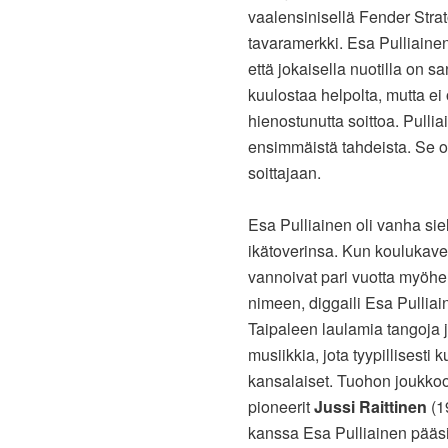
vaalensinisellä Fender Strato
tavaramerkki. Esa Pulliainen
että jokaisella nuotilla on 
kuulostaa helpolta, mutta e
hienostunutta soittoa. Pullia
ensimmäistä tahdeista. Se on
soittajaan.
Esa Pulliainen oli vanha sie
ikätoverinsa. Kun koulukaver
vannoivat pari vuotta myöh
nimeen, diggaili Esa Pulliai
Taipaleen laulamia tangoja j
musiikkia, jota tyypillisesti
kansalaiset. Tuohon joukko
pioneerit
Jussi Raittinen
(1
kanssa Esa Pulliainen pääsi