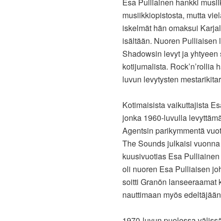
Esa Pulliainen hankki musii
musiikkiopistosta, mutta viel
iskelmät hän omaksui Karja
isältään. Nuoren Pulliaisen 
Shadowsin levyt ja yhtyeen s
kotijumalista. Rock’n’rolli
luvun levytysten mestarikita
Kotimaisista vaikuttajista E
jonka 1960-luvulla levyttämä
Agentsin parikymmentä vuott
The Sounds julkaisi vuonna
kuusivuotias Esa Pulliainen
oli nuoren Esa Pulliaisen jo
soitti Granön lanseeraamat 
nauttimaan myös edeltäjään
1970-luvun puolessa välissä 