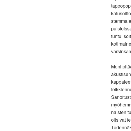
tappopopp
katusoitt
stemmalau
puistoissa
tuntui so
kotimainen
varsinkaa
Moni pitä
akustisen
kappaleet 
feikkienn
Sanoitust
myöhemmin
naisten t
olisivat 
Todennäkö