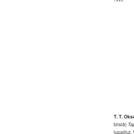
T. T. Oks
biisiä)
Ta
lupaillut