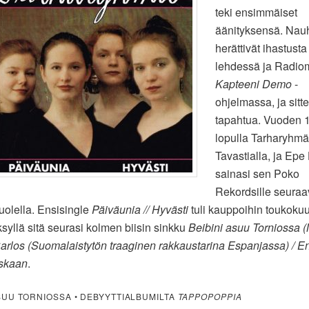
teki ensimmäiset
äänityksensä. Nau
herättivät ihastust
lehdessä ja Radio
Kapteeni Demo
-
ohjelmassa, ja sitte
tapahtua. Vuoden 
lopulla Tarharyhmä 
Tavastialla, ja Epe
sainasi sen Poko
Rekordsille seura
olella. Ensisingle
Päiväunia // Hyvästi
tuli kauppoihin toukoku
syllä sitä seurasi kolmen biisin sinkku
Beibini asuu Torniossa (
Carlos (Suomalaistytön traaginen rakkaustarina Espanjassa) / 
oskaan
.
ASUU TORNIOSSA • DEBYYTTIALBUMILTA
TAPPOPOPPIA