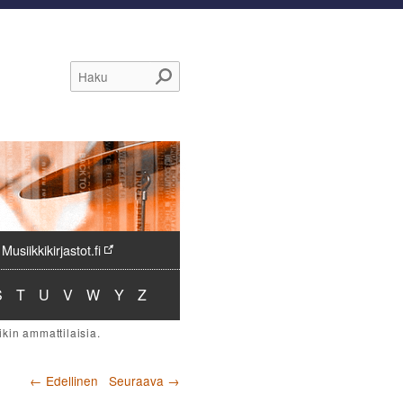
Haku
Musiikkikirjastot.fi
to:
misto:
akemisto:
Hakemisto:
Hakemisto:
Hakemisto:
Hakemisto:
Hakemisto:
Hakemisto:
S
T
U
V
W
Y
Z
Artikkelien selaus
←
Edellinen
Seuraava
→