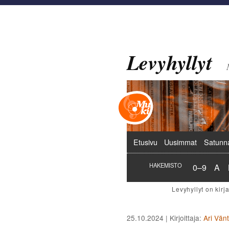
Levyhyllyt
Päävalikko
Etusivu
Uusimmat
Satunn
Hakemist
Hak
HAKEMISTO
0–9
A
25.10.2024
| Kirjoittaja:
Ari Vän