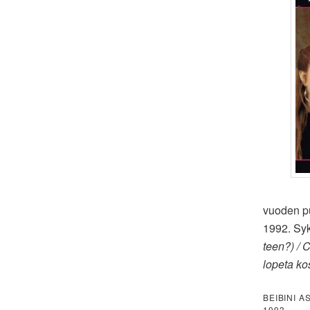
vuoden pu
1992. Syk
teen?) / 
lopeta k
BEIBINI 
1993