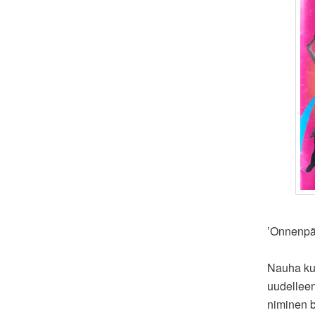
’Onnenpäi
Nauha kul
uudelleen
niminen b