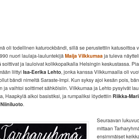
 oli todellinen katurockbändi, sillä se perustettiin katusoittoa v
990 nuori laulaja-lauluntekijä
Maija Vilkkumaa
ja tuleva näyttel
ä
soittivat ja lauloivat kolikkopalkalla Helsingin keskustassa. Pi
ään liittyi
Isa-Eerika Lehto
, jonka kanssa Vilkkumaalla oli vuo
llut bändi nimeltä Saraste-Impi. Kun syksy ajoi kesän pois, bändi
in ja vaihtoi soittimet sähköisiin. Vilkkumaa ja Lehto pysyivät lau
na, Haapkylä alkoi basistiksi, ja rumpaliksi löydettiin
Riikka-Mar
Niiniluoto
.
Seuraavan lukuvu
mittaan Tarharyhmä 
ensimmäiset keikk