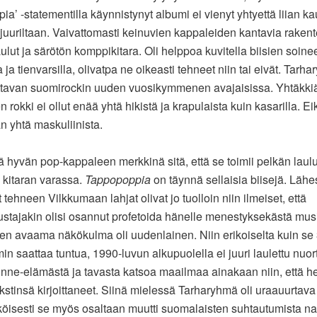
ia’ -statementilla käynnistynyt albumi ei vienyt yhtyettä liian k
ojuuriltaan. Vaivattomasti keinuvien kappaleiden kantavia rakente
lut ja särötön komppikitara. Oli helppoa kuvitella biisien soine
 ja tienvarsilla, olivatpa ne oikeasti tehneet niin tai eivät. Tarh
ittavan suomirockin uuden vuosikymmenen avajaisissa. Yhtäkki
 rokki ei ollut enää yhtä hikistä ja krapulaista kuin kasarilla. Ei
n yhtä maskuliinista.
ä hyvän pop-kappaleen merkkinä sitä, että se toimii pelkän laulu
 kitaran varassa.
Tappopoppia
on täynnä sellaisia biisejä. Lähe
tehneen Vilkkumaan lahjat olivat jo tuolloin niin ilmeiset, että
ustajakin olisi osannut profetoida hänelle menestyksekästä musi
en avaama näkökulma oli uudenlainen. Niin erikoiselta kuin se 
 saattaa tuntua, 1990-luvun alkupuolella ei juuri laulettu nuor
unne-elämästä ja tavasta katsoa maailmaa ainakaan niin, että he
tekstinsä kirjoittaneet. Siinä mielessä Tarharyhmä oli uraauurtava
isesti se myös osaltaan muutti suomalaisten suhtautumista na