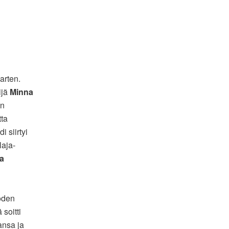
arten.
ijä
Minna
an
tta
 siirtyi
laja-
ia
oden
soitti
ansa ja