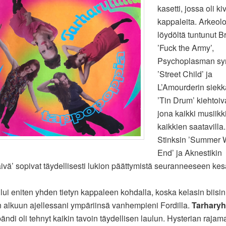
kasetti, jossa oli ki
kappaleita. Arkeolo
löydöltä tuntunut B
’Fuck the Army’,
Psychoplasman sy
’Street Child’ ja
L’Amourderin siekka
’Tin Drum’ kiehtoiv
jona kaikki musiikki
kaikkien saatavilla
Stinksin ’Summer W
End’ ja Aknestikin
vä’ sopivat täydellisesti lukion päättymistä seuranneeseen kes
ui eniten yhden tietyn kappaleen kohdalla, koska kelasin biisi
 alkuun ajellessani ympäriinsä vanhempieni Fordilla.
Tarhary
ändi oli tehnyt kaikin tavoin täydellisen laulun. Hysterian rajama