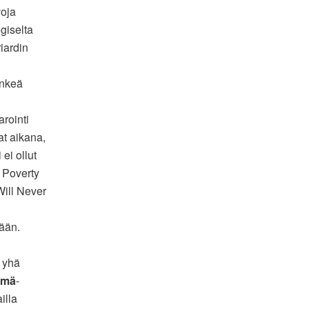
voja
giselta
riardin
nkeä
rointi
at aikana,
 ei ollut
. Poverty
ill Never
ään.
n yhä
hmä
-
illa