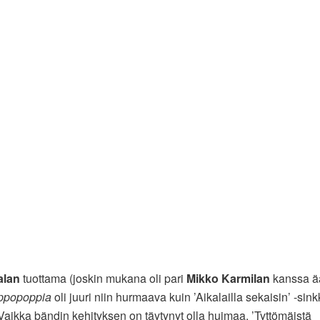
alan
tuottama (joskin mukana oli pari
Mikko Karmilan
kanssa ää
ppopoppia
oli juuri niin hurmaava kuin ’Aikalailla sekaisin’ -sink
. Vaikka bändin kehityksen on täytynyt olla huimaa, ’Tyttömäistä