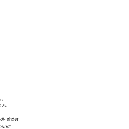
07
ODET
di
-lehden
oundi
-