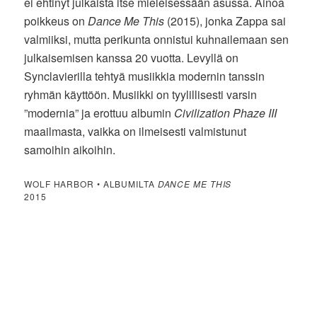
ei ehtinyt julkaista itse mieleisessään asussa. Ainoa
poikkeus on
Dance Me This
(2015), jonka Zappa sai
valmiiksi, mutta perikunta onnistui kuhnailemaan sen
julkaisemisen kanssa 20 vuotta. Levyllä on
Synclavierilla tehtyä musiikkia modernin tanssin
ryhmän käyttöön. Musiikki on tyylillisesti varsin
”modernia” ja erottuu albumin
Civilization Phaze III
maailmasta, vaikka on ilmeisesti valmistunut
samoihin aikoihin.
WOLF HARBOR • ALBUMILTA
DANCE ME THIS
2015