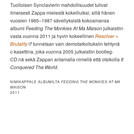
Tuolloisen Synclavierin mahdollisuudet tulivat
ilmeisesti Zappa mielestä kokeilluiksi, sillä hänen
vuosien 1985–1987 sävellyksistä kokoamansa
albumi
Feeding The Monkies At Ma Maison
julkaistiin
vasta vuonna 2011 ja hyvin kokeellinen
Resolver +
Brutality
tunnetaan vain demotarkoituksiin tehtynä
c-kasettina, joka vuonna 2005 julkaistiin bootleg-
CD:nä sekä Zappan antamalla nimellä että otsikolla
It
Conquered The World.
NIMIKAPPALE ALBUMILTA
FEEDING THE MONKIES AT MA
MAISON
2011