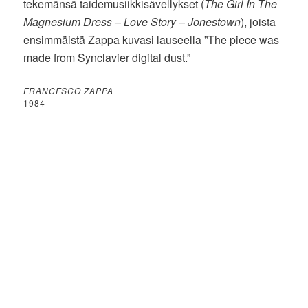
tekemänsä taidemusiikkisävellykset (
The Girl In The
Magnesium Dress – Love Story – Jonestown
), joista
ensimmäistä Zappa kuvasi lauseella ”The piece was
made from Synclavier digital dust.”
FRANCESCO ZAPPA
1984