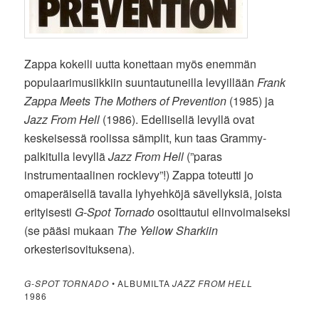
Zappa kokeili uutta konettaan myös enemmän
populaarimusiikkiin suuntautuneilla levyillään
Frank
Zappa Meets The Mothers of Prevention
(1985) ja
Jazz From Hell
(1986). Edellisellä levyllä ovat
keskeisessä roolissa sämplit, kun taas Grammy-
palkitulla levyllä
Jazz From Hell
(”paras
instrumentaalinen rocklevy”!) Zappa toteutti jo
omaperäisellä tavalla lyhyehköjä sävellyksiä, joista
erityisesti
G-Spot Tornado
osoittautui elinvoimaiseksi
(se pääsi mukaan
The Yellow Sharkiin
orkesterisovituksena).
G-SPOT TORNADO
• ALBUMILTA
JAZZ FROM HELL
1986