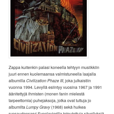
Zappa kuitenkin palasi koneella tehtyyn musiikkiin
juuri ennen kuolemaansa valmistuneella laajalla
albumilla
Civilization Phaze III
, joka julkaistiin
vuonna 1994. Levyllä esiintyy vuosina 1967 ja 1991
äänitettyjä ihmisten (monen fanin mielestä
tarpeettomia) puhejaksoja, jotka ovat tuttuja jo
albumilta
Lumpy Gravy
(1968) sekä huikea
runsaudensarvi Synclavierilla toteutettuja sävellyksiä,