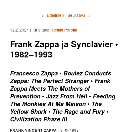
Artikkelien selaus
←
Edellinen
Seuraava
→
12.2.2024
| Kirjoittaja:
Heikki Poroila
Frank Zappa ja Synclavier •
1982–1993
•
Francesco Zappa
Boulez Conducts
•
Zappa: The Perfect Stranger
Frank
Zappa Meets The Mothers of
•
•
Prevention
Jazz From Hell
Feeding
•
The Monkies At Ma Maison
The
•
•
Yellow Shark
The Rage and Fury
Civilization Phaze III
FRANK VINCENT ZAPPA
1940–1993