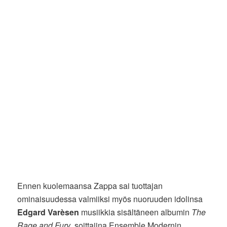
Ennen kuolemaansa Zappa sai tuottajan
ominaisuudessa valmiiksi myös nuoruuden idolinsa
Edgard Varèsen
musiikkia sisältäneen albumin
The
Rage and Fury
, soittajina Ensemble Modernin