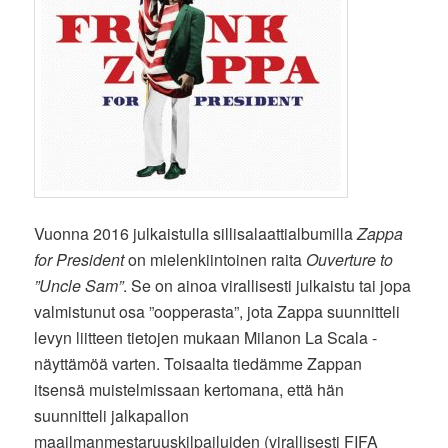
Vuonna 2016 julkaistulla sillisalaattialbumilla
Zappa
for President
on mielenkiintoinen raita
Ouverture to
”Uncle Sam”
. Se on ainoa virallisesti julkaistu tai jopa
valmistunut osa ”oopperasta”, jota Zappa suunnitteli
levyn liitteen tietojen mukaan Milanon La Scala -
näyttämöä varten. Toisaalta tiedämme Zappan
itsensä muistelmissaan kertomana, että hän
suunnitteli jalkapallon
maailmanmestaruuskilpailuiden (virallisesti FIFA