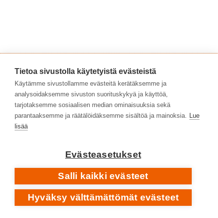
Tietoa sivustolla käytetyistä evästeistä
Käytämme sivustollamme evästeitä kerätäksemme ja
analysoidaksemme sivuston suorituskykyä ja käyttöä,
tarjotaksemme sosiaalisen median ominaisuuksia sekä
parantaaksemme ja räätälöidäksemme sisältöä ja mainoksia.
Lue
lisää
Evästeasetukset
Salli kaikki evästeet
Samalla albumilla on myös sävellys
Medieval
Hyväksy välttämättömät evästeet
Ensemble
, josta ei tiedetä käytännössä mitään, koska
se kuulunee siihen Synclavierin muistissa olleeseen