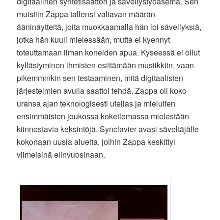
digitaalinen syntetisaattori ja sävellystyöasema. Sen
muistiin Zappa tallensi valtavan määrän
ääninäytteitä, joita muokkaamalla hän loi sävellyksiä,
jotka hän kuuli mielessään, mutta ei kyennyt
toteuttamaan ilman koneiden apua. Kyseessä ei ollut
kyllästyminen ihmisten esittämään musiikkiin, vaan
pikemminkin sen testaaminen, mitä digitaalisten
järjestelmien avulla saattoi tehdä. Zappa oli koko
uransa ajan teknologisesti utelias ja mieluiten
ensimmäisten joukossa kokeilemassa mielestään
kiinnostavia keksintöjä. Synclavier avasi säveltäjälle
kokonaan uusia alueita, joihin Zappa keskittyi
viimeisinä elinvuosinaan.