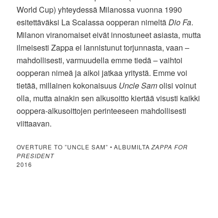
World Cup) yhteydessä Milanossa vuonna 1990
esitettäväksi La Scalassa oopperan nimeltä
Dio Fa
.
Milanon viranomaiset eivät innostuneet asiasta, mutta
ilmeisesti Zappa ei lannistunut torjunnasta, vaan –
mahdollisesti, varmuudella emme tiedä – vaihtoi
oopperan nimeä ja aikoi jatkaa yritystä. Emme voi
tietää, millainen kokonaisuus
Uncle Sam
olisi voinut
olla, mutta ainakin sen alkusoitto kiertää visusti kaikki
ooppera-alkusoittojen perinteeseen mahdollisesti
viittaavan.
OVERTURE TO ”UNCLE SAM” • ALBUMILTA
ZAPPA FOR
PRESIDENT
2016