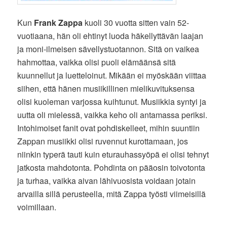
Kun
Frank Zappa
kuoli 30 vuotta sitten vain 52-
vuotiaana, hän oli ehtinyt luoda häkellyttävän laajan
ja moni-ilmeisen sävellystuotannon. Sitä on vaikea
hahmottaa, vaikka olisi puoli elämäänsä sitä
kuunnellut ja luetteloinut. Mikään ei myöskään viittaa
siihen, että hänen musiikillinen mielikuvituksensa
olisi kuoleman varjossa kuihtunut. Musiikkia syntyi ja
uutta oli mielessä, vaikka keho oli antamassa periksi.
Intohimoiset fanit ovat pohdiskelleet, mihin suuntiin
Zappan musiikki olisi ruvennut kurottamaan, jos
niinkin typerä tauti kuin eturauhassyöpä ei olisi tehnyt
jatkosta mahdotonta. Pohdinta on pääosin toivotonta
ja turhaa, vaikka aivan lähivuosista voidaan jotain
arvailla sillä perusteella, mitä Zappa työsti viimeisillä
voimillaan.