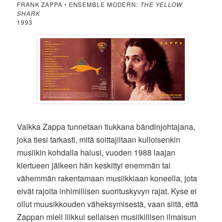
FRANK ZAPPA • ENSEMBLE MODERN:
THE YELLOW
SHARK
1993
Vaikka Zappa tunnetaan tiukkana bändinjohtajana,
joka tiesi tarkasti, mitä soittajiltaan kulloisenkin
musiikin kohdalla halusi, vuoden 1988 laajan
kiertueen jälkeen hän keskittyi enemmän tai
vähemmän rakentamaan musiikkiaan koneella, jota
eivät rajoita inhimillisen suorituskyvyn rajat. Kyse ei
ollut muusikkouden väheksymisestä, vaan siitä, että
Zappan mieli liikkui sellaisen musiikillisen ilmaisun