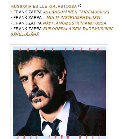
MUSIIKKIA ESILLE KIRJASTOSSA
•
FRANK ZAPPA
JA LÄNSIMAINEN TAIDEMUSIIKKI
•
FRANK ZAPPA
–
MULTI-INSTRUMENTALISTI
•
FRANK ZAPPA
NÄYTTÄMÖMUSIIKIN KIMPUSSA
•
FRANK ZAPPA
EUROOPPALAISEN TAIDEMUSIIKIN
SÄVELTÄJÄNÄ