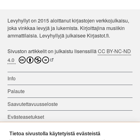
Levyhyllyt on 2015 aloittanut kirjastojen verkkojulkaisu,
joka vinkkaa levyjä ja lukemista. Kirjoittajina musiikin
ammattilaisia. Levyhyllyjä julkaisee Kirjastot.fi.
Sivuston artikkelit on julkaistu lisenssillä
CC BY-NC-ND
4.0
Info
Palaute
Saavutettavuusseloste
Evästeasetukset
Tietoa sivustolla käytetyistä evästeistä
Seuraa meitä: