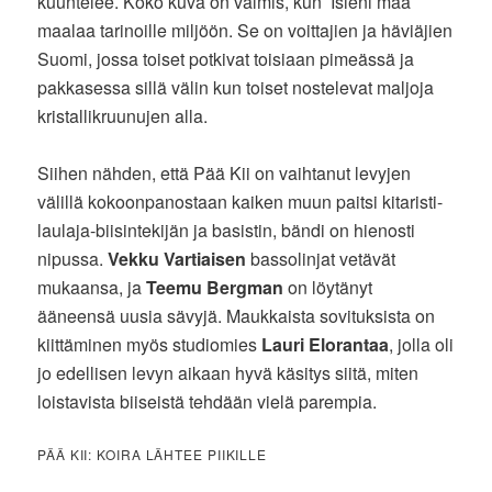
kuuntelee. Koko kuva on valmis, kun ’Isieni maa’
maalaa tarinoille miljöön. Se on voittajien ja häviäjien
Suomi, jossa toiset potkivat toisiaan pimeässä ja
pakkasessa sillä välin kun toiset nostelevat maljoja
kristallikruunujen alla.
Siihen nähden, että Pää Kii on vaihtanut levyjen
välillä kokoonpanostaan kaiken muun paitsi kitaristi-
laulaja-biisintekijän ja basistin, bändi on hienosti
nipussa.
Vekku Vartiaisen
bassolinjat vetävät
mukaansa, ja
Teemu Bergman
on löytänyt
ääneensä uusia sävyjä. Maukkaista sovituksista on
kiittäminen myös studiomies
Lauri Elorantaa
, jolla oli
jo edellisen levyn aikaan hyvä käsitys siitä, miten
loistavista biiseistä tehdään vielä parempia.
PÄÄ KII: KOIRA LÄHTEE PIIKILLE