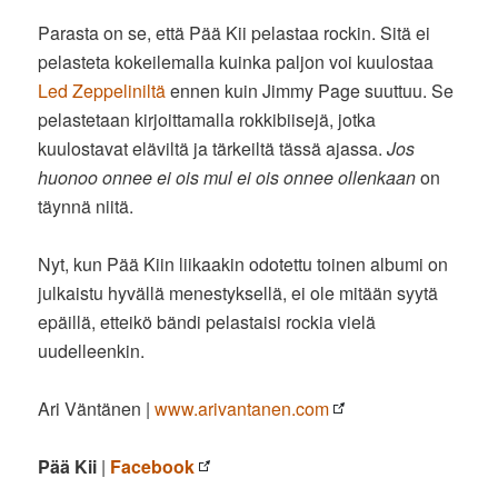
Parasta on se, että Pää Kii pelastaa rockin. Sitä ei
pelasteta kokeilemalla kuinka paljon voi kuulostaa
Led Zeppeliniltä
ennen kuin Jimmy Page suuttuu. Se
pelastetaan kirjoittamalla rokkibiisejä, jotka
kuulostavat eläviltä ja tärkeiltä tässä ajassa.
Jos
huonoo onnee ei ois mul ei ois onnee ollenkaan
on
täynnä niitä.
Nyt, kun Pää Kiin liikaakin odotettu toinen albumi on
julkaistu hyvällä menestyksellä, ei ole mitään syytä
epäillä, etteikö bändi pelastaisi rockia vielä
uudelleenkin.
Ari Väntänen |
www.arivantanen.com
Pää Kii
|
Facebook