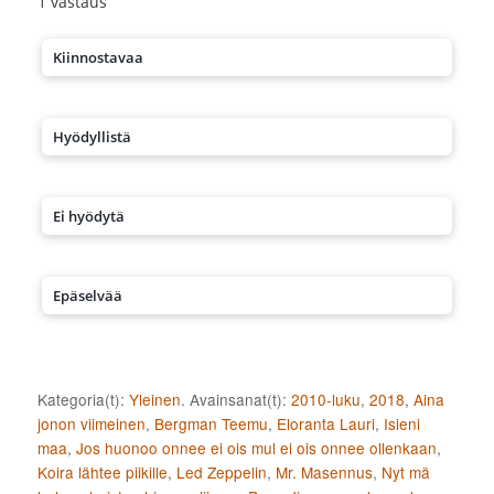
1
vastaus
Kiinnostavaa
Hyödyllistä
Ei hyödytä
Epäselvää
Kategoria(t):
Yleinen
. Avainsanat(t):
2010-luku
,
2018
,
Aina
jonon viimeinen
,
Bergman Teemu
,
Eloranta Lauri
,
Isieni
maa
,
Jos huonoo onnee ei ois mul ei ois onnee ollenkaan
,
Koira lähtee piikille
,
Led Zeppelin
,
Mr. Masennus
,
Nyt mä