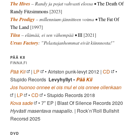
The Hives
– Randy ja pojat vahvasti elossa •
The Death Of
Randy Fitzsimmons
[2023]
The Prodigy
– millennium-jännitteen voima •
The Fat Of
The Land
[1997]
Tiisu
– elämää, ei sen vähempää •
III
[2021]
Ursus Factory
: ”Pelastajanhommat eivät kiinnnosta!”
PÄÄ KII
FINNA.FI
Pää Kii
|
LP
• Airiston punk-levyt 2012 |
CD
•
Stupido Records
Levyhyllyt •
Pää Kii
Jos huonoo onnee ei ois mul ei ois onnee ollenkaan
|
LP
•
CD
• Stupido Records 2018
Kova sade
• 7″ EP | Blast Of Silence Records 2020
Hyvästi masentava maapallo.
| Rock’n’Roll Bullshit
Recorsd 2025
DVD