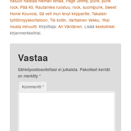
haluun haistaa hieman liimaa
,
Page Jimmy
,
punk
,
punk
rock
,
Pää Kii
,
Rautamies ruostuu
,
rock
,
suomipunk
,
Sweet
Home Kouvola
,
Sä veit mun levyt kirpparille
,
Takaisin
työttömyyskortistoon
,
Tie kotiin
,
Vartiainen Vekku
,
Yksi
musta minuutti
. Kirjoittaja:
Ari Väntänen
. Lisää
kestolinkki
kirjanmerkkeihisi.
Vastaa
Sähköpostiosoitettasi ei julkaista.
Pakolliset kentät
on merkitty
*
Kommentti
*