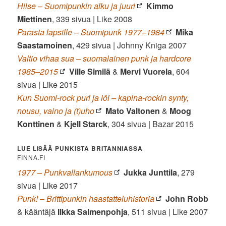
Hilse – Suomipunkin alku ja juuri
Kimmo
Miettinen
, 339 sivua | Like 2008
Parasta lapsille – Suomipunk 1977–1984
Mika
Saastamoinen
, 429 sivua | Johnny Kniga 2007
Valtio vihaa sua – suomalainen punk ja hardcore
1985–2015
Ville Similä
&
Mervi Vuorela
, 604
sivua | Like 2015
Kun Suomi-rock puri ja löi – kapina-rockin synty,
nousu, vaino ja (t)uho
Mato Valtonen
&
Moog
Konttinen
&
Kjell Starck
, 304 sivua | Bazar 2015
LUE LISÄÄ PUNKISTA BRITANNIASSA
FINNA.FI
1977 – Punkvallankumous
Jukka Junttila
, 279
sivua | Like 2017
Punk! – Brittipunkin haastatteluhistoria
John Robb
& kääntäjä
Ilkka Salmenpohja
, 511 sivua | Like 2007