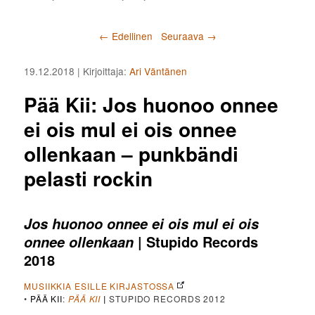
Artikkelien selaus
←
Edellinen
Seuraava
→
19.12.2018
| Kirjoittaja:
Ari Väntänen
Pää Kii: Jos huonoo onnee
ei ois mul ei ois onnee
ollenkaan – punkbändi
pelasti rockin
Jos huonoo onnee ei ois mul ei ois
| Stupido Records
onnee ollenkaan
2018
MUSIIKKIA ESILLE KIRJASTOSSA
•
PÄÄ KII
:
PÄÄ KII
|
STUPIDO RECORDS 2012