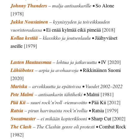
Johnny Thunders
– malja antisankarille •
So Alone
[1978]
Jukka Nousiainen
– kyynisyyden ja toiveikkuuden
vuoristoradassa •
Ei enää kylmää eikä pimeää
[2018]
Kollaa kestää
– klassikko ja joutsenlaulu •
Jäähyväiset
aseille
[1979]
Lasten Hautausmaa
– lohtua ja jatkuvuutta •
IV
[2020]
Lähiöbotox
– arpia ja avohaavoja •
Rikkinäinen Suomi
[2020]
Mariska
– arvokkuutta ja epätoivoa • Vuodet 2002–2022
Pete Malmi
– antisankarin tähtihetki •
Malmi
[1981]
Pää Kii
– suuri rock’n’roll -riemuvoitto •
Pää Kii
[2012]
Ratsia
– pirun harvinaista rock’n’rollia •
Ratsia
[1979]
Sweatmaster
– ei mikään kopteriklooni •
Sharp Cut
[2002]
The Clash
– The Clashin genre oli protesti •
Combat Rock
[1982]