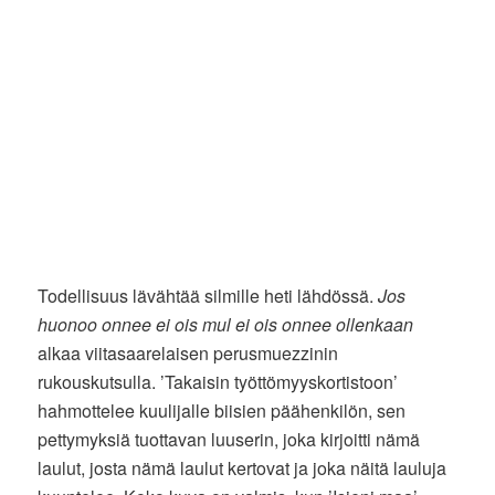
Todellisuus lävähtää silmille heti lähdössä.
Jos
huonoo onnee ei ois mul ei ois onnee ollenkaan
alkaa viitasaarelaisen perusmuezzinin
rukouskutsulla. ’Takaisin työttömyyskortistoon’
hahmottelee kuulijalle biisien päähenkilön, sen
pettymyksiä tuottavan luuserin, joka kirjoitti nämä
laulut, josta nämä laulut kertovat ja joka näitä lauluja