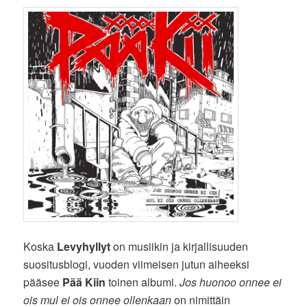
Koska
Levyhyllyt
on musiikin ja kirjallisuuden
suositusblogi, vuoden viimeisen jutun aiheeksi
pääsee
Pää Kiin
toinen albumi.
Jos huonoo onnee ei
ois mul ei ois onnee ollenkaan
on nimittäin