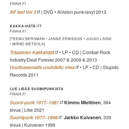
FINNA.FI
AP fest Vol 3
| DVD • Airiston punk-levyt 2013
KAKKA-HÄTÄ-77
FINNA.FI
[TEEMU BERGMAN • JANNE ERIKSSON • JUUSO LAINE
• MIRKO METSOLA]
Totaalinen Kakkahätä
• LP • CD | Combat Rock
Industry/Deaf Forever 2007 & 2009 & 2013
Huoltoasemalle unohdettu mies
• LP • CD | Stupido
Records 2011
LUE LISÄÄ SUOMIPUNKISTA
FINNA.FI
Suomi-punk 1977–1981
Kimmo Miettinen
, 384
sivua | Like 2021
Suomipunk 1977–1998
Jarkko Kuivanen
, 339
sivua | Kuivanen 1999