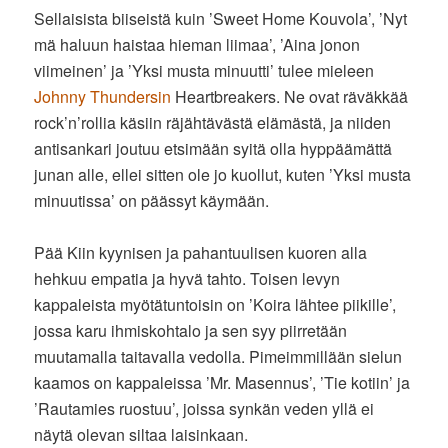
Sellaisista biiseistä kuin ’Sweet Home Kouvola’, ’Nyt
mä haluun haistaa hieman liimaa’, ’Aina jonon
viimeinen’ ja ’Yksi musta minuutti’ tulee mieleen
Johnny Thundersin
Heartbreakers. Ne ovat räväkkää
rock’n’rollia käsiin räjähtävästä elämästä, ja niiden
antisankari joutuu etsimään syitä olla hyppäämättä
junan alle, ellei sitten ole jo kuollut, kuten ’Yksi musta
minuutissa’ on päässyt käymään.
Pää Kiin kyynisen ja pahantuulisen kuoren alla
hehkuu empatia ja hyvä tahto. Toisen levyn
kappaleista myötätuntoisin on ’Koira lähtee piikille’,
jossa karu ihmiskohtalo ja sen syy piirretään
muutamalla taitavalla vedolla. Pimeimmillään sielun
kaamos on kappaleissa ’Mr. Masennus’, ’Tie kotiin’ ja
’Rautamies ruostuu’, joissa synkän veden yllä ei
näytä olevan siltaa laisinkaan.