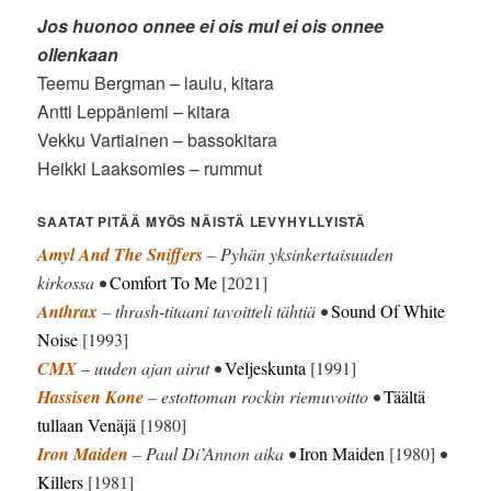
Jos huonoo onnee ei ois mul ei ois onnee
ollenkaan
Teemu Bergman – laulu, kitara
Antti Leppäniemi – kitara
Vekku Vartiainen – bassokitara
Heikki Laaksomies – rummut
SAATAT PITÄÄ MYÖS NÄISTÄ LEVYHYLLYISTÄ
Amyl And The Sniffers
– Pyhän yksinkertaisuuden
kirkossa •
Comfort To Me
[2021]
Anthrax
– thrash-titaani tavoitteli tähtiä •
Sound Of White
Noise
[1993]
CMX
– uuden ajan airut •
Veljeskunta
[1991]
Hassisen Kone
– estottoman rockin riemuvoitto •
Täältä
tullaan Venäjä
[1980]
Iron Maiden
– Paul Di’Annon aika •
Iron Maiden
[1980]
•
Killers
[1981]