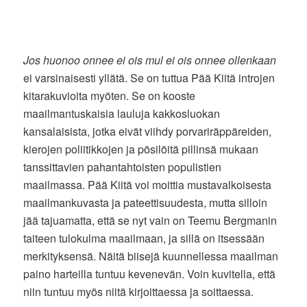
Jos huonoo onnee ei ois mul ei ois onnee ollenkaan
ei varsinaisesti yllätä. Se on tuttua Pää Kiitä introjen
kitarakuvioita myöten. Se on kooste
maailmantuskaisia lauluja kakkosluokan
kansalaisista, jotka eivät viihdy porvariräppäreiden,
kierojen poliitikkojen ja pösilöitä pillinsä mukaan
tanssittavien pahantahtoisten populistien
maailmassa. Pää Kiitä voi moittia mustavalkoisesta
maailmankuvasta ja pateettisuudesta, mutta silloin
jää tajuamatta, että se nyt vain on Teemu Bergmanin
taiteen tulokulma maailmaan, ja sillä on itsessään
merkityksensä. Näitä biisejä kuunnellessa maailman
paino harteilla tuntuu kevenevän. Voin kuvitella, että
niin tuntuu myös niitä kirjoittaessa ja soittaessa.