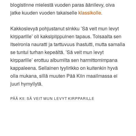
blogistinne mielestä vuoden paras äänilevy, oiva
jatke kuuden vuoden takaiselle
klassikolle
.
Kakkoslevyä pohjustanut sinkku ’Sä veit mun levyt
kirpparille’ oli kaksipiippuinen tapaus. Toisaalta sen
itseironia nauratti ja tarttuvuus ihastutti, mutta samalla
se tuntui turhan kepeältä. ’Sä veit mun levyt
kirpparille’ erottuu albumilta sen harmittomimpana
kappaleena. Sellainen tyylirikko on kuitenkin hyvä
olla mukana, sillä muuten Pää Kiin maailmassa ei
juuri hymyilytä.
PÄÄ KII: SÄ VEIT MUN LEVYT KIRPPARILLE