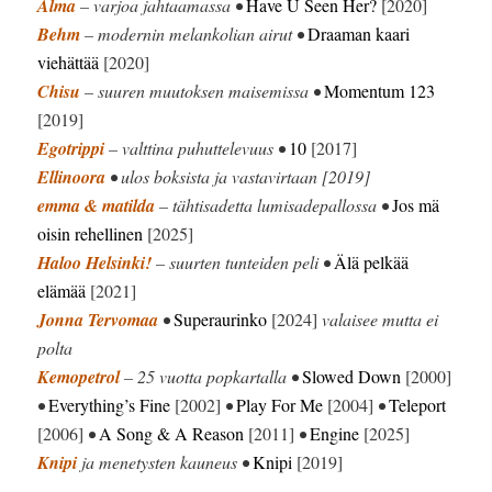
Alma
– varjoa jahtaamassa •
Have U Seen Her?
[2020]
Behm
– modernin melankolian airut •
Draaman kaari
viehättää
[2020]
Chisu
– suuren muutoksen maisemissa •
Momentum 123
[2019]
Egotrippi
– valttina puhuttelevuus •
10
[2017]
Ellinoora
• ulos boksista ja vastavirtaan [2019]
emma & matilda
– tähtisadetta lumisadepallossa •
Jos mä
oisin rehellinen
[2025]
Haloo Helsinki!
– suurten tunteiden peli •
Älä pelkää
elämää
[2021]
Jonna Tervomaa
•
Superaurinko
[2024]
valaisee mutta ei
polta
Kemopetrol
– 25 vuotta popkartalla •
Slowed Down
[2000]
•
Everything’s Fine
[2002]
•
Play For Me
[2004]
•
Teleport
[2006]
•
A Song & A Reason
[2011]
•
Engine
[2025]
Knipi
ja menetysten kauneus •
Knipi
[2019]