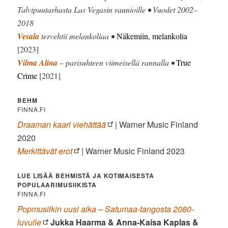
Talvipuutarhasta Las Vegasin raunioille • Vuodet 2002–
2018
Vesala
tervehtii melankoliaa •
Näkemiin, melankolia
[2023]
Vilma Alina
– parisuhteen viimeisellä rannalla •
True
Crime
[2021]
BEHM
FINNA.FI
Draaman kaari viehättää
| Warner Music Finland
2020
Merkittävät erot
| Warner Music Finland 2023
LUE LISÄÄ BEHMISTÄ JA KOTIMAISESTA
POPULAARIMUSIIKISTA
FINNA.FI
Popmusiikin uusi aika – Satumaa-tangosta 2080-
luvulle
Jukka Haarma & Anna-Kaisa Kaplas &