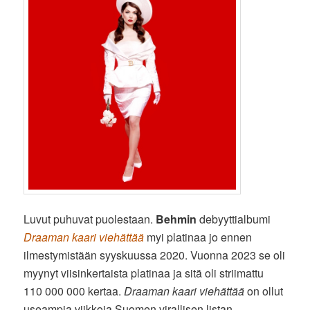
Luvut puhuvat puolestaan.
Behmin
debyyttialbumi
Draaman kaari viehättää
myi platinaa jo ennen
ilmestymistään syyskuussa 2020. Vuonna 2023 se oli
myynyt viisinkertaista platinaa ja sitä oli striimattu
110 000 000 kertaa.
Draaman kaari viehättää
on ollut
useampia viikkoja Suomen virallisen listan