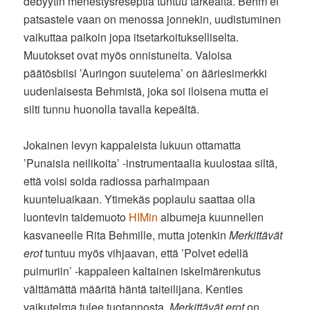
debyytin menestysreseptiä tuntuu tärkeältä. Behm ei
patsastele vaan on menossa jonnekin, uudistuminen
vaikuttaa paikoin jopa itsetarkoitukselliselta.
Muutokset ovat myös onnistuneita. Valoisa
päätösbiisi ’Auringon suutelema’ on ääriesimerkki
uudenlaisesta Behmistä, joka soi iloisena mutta ei
silti tunnu huonolla tavalla kepeältä.
Jokainen levyn kappaleista lukuun ottamatta
’Punaisia neilikoita’ -instrumentaalia kuulostaa siltä,
että voisi soida radiossa parhaimpaan
kuunteluaikaan. Ytimekäs poplaulu saattaa olla
luontevin taidemuoto
HIMin
albumeja kuunnellen
kasvaneelle Rita Behmille, mutta jotenkin
Merkittävät
erot
tuntuu myös vihjaavan, että ’Polvet edellä
puimuriin’ -kappaleen kaltainen iskelmärenkutus
välttämättä määritä häntä taiteilijana. Kenties
vaikutelma tulee tuotannosta.
Merkittävät erot
on