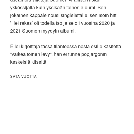
ykkössijalla kuin yksikään toinen albumi. Sen
jokainen kappale nousi singlelistalle, sen isoin hitti
’Hei rakas’ oli todella iso ja se oli vuosina 2020 ja
2021 Suomen myydyin albumi.
Ellei kirjoittaja tässä tilanteessa nosta esille käsitettä
”vaikea toinen levy”, hän ei tunne popjargonin
keskeisiä kliseitä.
SATA VUOTTA