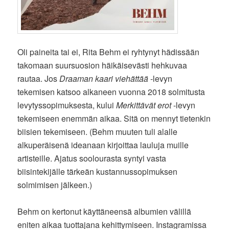
Oli paineita tai ei, Rita Behm ei ryhtynyt hädissään
takomaan suursuosion häikäisevästi hehkuvaa
rautaa. Jos
Draaman kaari viehättää
-levyn
tekemisen katsoo alkaneen vuonna 2018 solmitusta
levytyssopimuksesta, kului
Merkittävät erot
-levyn
tekemiseen enemmän aikaa. Sitä on mennyt tietenkin
biisien tekemiseen. (Behm muuten tuli alalle
alkuperäisenä ideanaan kirjoittaa lauluja muille
artisteille. Ajatus soolourasta syntyi vasta
biisintekijälle tärkeän kustannussopimuksen
solmimisen jälkeen.)
Behm on kertonut käyttäneensä albumien välillä
eniten aikaa tuottajana kehittymiseen. Instagramissa