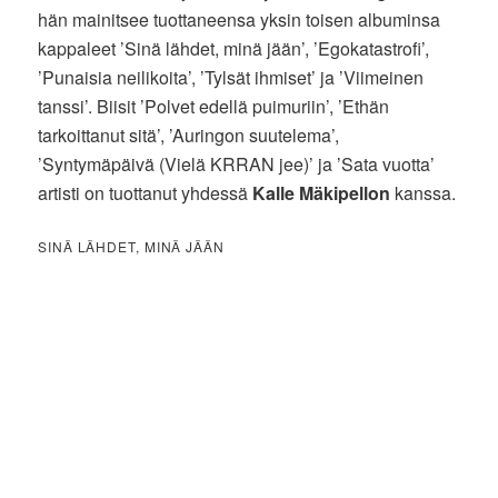
hän mainitsee tuottaneensa yksin toisen albuminsa
kappaleet ’Sinä lähdet, minä jään’, ’Egokatastrofi’,
’Punaisia neilikoita’, ’Tylsät ihmiset’ ja ’Viimeinen
tanssi’. Biisit ’Polvet edellä puimuriin’, ’Ethän
tarkoittanut sitä’, ’Auringon suutelema’,
’Syntymäpäivä (Vielä KRRAN jee)’ ja ’Sata vuotta’
artisti on tuottanut yhdessä
Kalle Mäkipellon
kanssa.
SINÄ LÄHDET, MINÄ JÄÄN