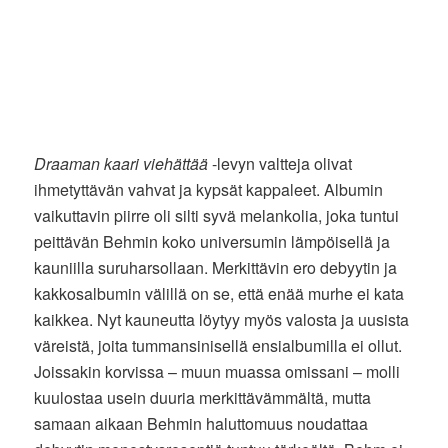
Draaman kaari viehättää
-levyn valtteja olivat
ihmetyttävän vahvat ja kypsät kappaleet. Albumin
vaikuttavin piirre oli silti syvä melankolia, joka tuntui
peittävän Behmin koko universumin lämpöisellä ja
kauniilla suruharsollaan. Merkittävin ero debyytin ja
kakkosalbumin välillä on se, että enää murhe ei kata
kaikkea. Nyt kauneutta löytyy myös valosta ja uusista
väreistä, joita tummansinisellä ensialbumilla ei ollut.
Joissakin korvissa – muun muassa omissani – molli
kuulostaa usein duuria merkittävämmältä, mutta
samaan aikaan Behmin haluttomuus noudattaa