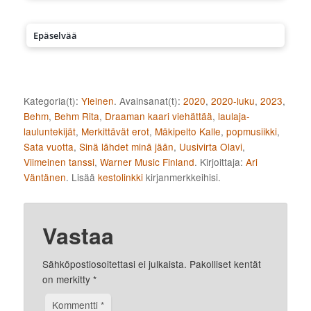
Epäselvää
Kategoria(t):
Yleinen
. Avainsanat(t):
2020
,
2020-luku
,
2023
,
Behm
,
Behm Rita
,
Draaman kaari viehättää
,
laulaja-
lauluntekijät
,
Merkittävät erot
,
Mäkipelto Kalle
,
popmusiikki
,
Sata vuotta
,
Sinä lähdet minä jään
,
Uusivirta Olavi
,
Viimeinen tanssi
,
Warner Music Finland
. Kirjoittaja:
Ari
Väntänen
. Lisää
kestolinkki
kirjanmerkkeihisi.
Vastaa
Sähköpostiosoitettasi ei julkaista.
Pakolliset kentät
on merkitty
*
Kommentti
*