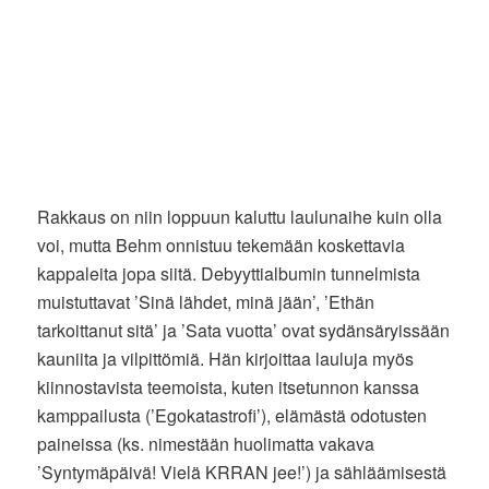
Rakkaus on niin loppuun kaluttu laulunaihe kuin olla
voi, mutta Behm onnistuu tekemään koskettavia
kappaleita jopa siitä. Debyyttialbumin tunnelmista
muistuttavat ’Sinä lähdet, minä jään’, ’Ethän
tarkoittanut sitä’ ja ’Sata vuotta’ ovat sydänsäryissään
kauniita ja vilpittömiä. Hän kirjoittaa lauluja myös
kiinnostavista teemoista, kuten itsetunnon kanssa
kamppailusta (’Egokatastrofi’), elämästä odotusten
paineissa (ks. nimestään huolimatta vakava
’Syntymäpäivä! Vielä KRRAN jee!’) ja sähläämisestä