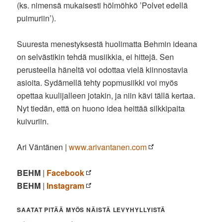
(ks. nimensä mukaisesti hölmöhkö ’Polvet edellä
puimuriin’).
Suuresta menestyksestä huolimatta Behmin ideana
on selvästikin tehdä musiikkia, ei hittejä. Sen
perusteella häneltä voi odottaa vielä kiinnostavia
asioita. Sydämellä tehty popmusiikki voi myös
opettaa kuulijalleen jotakin, ja niin kävi tällä kertaa.
Nyt tiedän, että on huono idea heittää silkkipaita
kuivuriin.
Ari Väntänen |
www.arivantanen.com
BEHM
|
Facebook
BEHM
|
Instagram
SAATAT PITÄÄ MYÖS NÄISTÄ LEVYHYLLYISTÄ