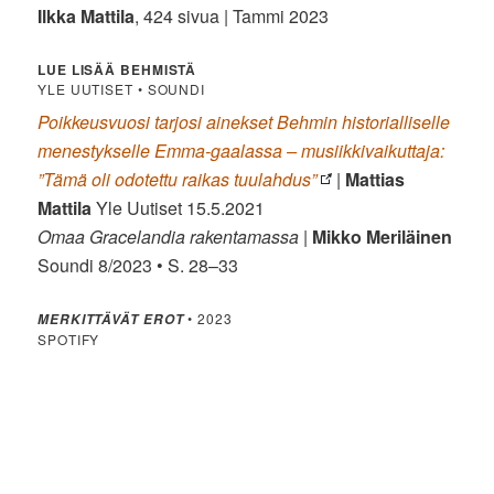
Ilkka Mattila
, 424 sivua | Tammi 2023
LUE LISÄÄ BEHMISTÄ
YLE UUTISET • SOUNDI
Poikkeusvuosi tarjosi ainekset Behmin historialliselle
menestykselle Emma-gaalassa – musiikkivaikuttaja:
”Tämä oli odotettu raikas tuulahdus”
|
Mattias
Mattila
Yle Uutiset 15.5.2021
Omaa Gracelandia rakentamassa
|
Mikko Meriläinen
Soundi 8/2023 • S. 28–33
• 2023
MERKITTÄVÄT EROT
SPOTIFY