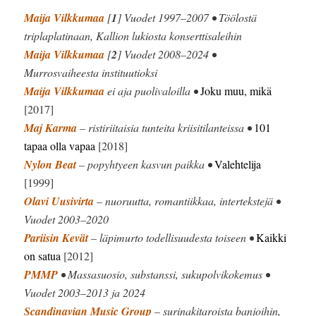
Maija Vilkkumaa
[
1
] Vuodet 1997–2007 • Töölostä
triplaplatinaan, Kallion lukiosta konserttisaleihin
Maija Vilkkumaa
[
2
] Vuodet 2008–2024 •
Murrosvaiheesta instituutioksi
Maija Vilkkumaa
ei aja puolivaloilla •
Joku muu, mikä
[2017]
Maj Karma
– ristiriitaisia tunteita kriisitilanteissa •
101
tapaa olla vapaa
[2018]
Nylon Beat
– popyhtyeen kasvun paikka •
Valehtelija
[1999]
Olavi Uusivirta
– nuoruutta, romantiikkaa, intertekstejä •
Vuodet 2003–2020
Pariisin Kevät
– läpimurto todellisuudesta toiseen •
Kaikki
on satua
[2012]
PMMP
• Massasuosio, substanssi, sukupolvikokemus •
Vuodet 2003–2013 ja 2024
Scandinavian Music Group
– surinakitaroista banjoihin,