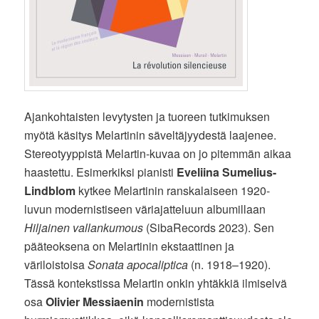
Ajankohtaisten levytysten ja tuoreen tutkimuksen
myötä käsitys Melartinin säveltäjyydestä laajenee.
Stereotyyppistä Melartin-kuvaa on jo pitemmän aikaa
haastettu. Esimerkiksi pianisti
Eveliina Sumelius-
Lindblom
kytkee Melartinin ranskalaiseen 1920-
luvun modernistiseen väriajatteluun albumillaan
Hiljainen vallankumous
(SibaRecords 2023). Sen
pääteoksena on Melartinin ekstaattinen ja
väriloistoisa
Sonata apocaliptica
(n. 1918–1920).
Tässä kontekstissa Melartin onkin yhtäkkiä ilmiselvä
osa
Olivier Messiaenin
modernistista