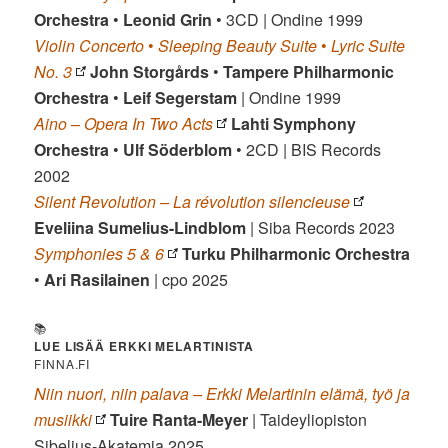
Orchestra
•
Leonid Grin
• 3CD | Ondine 1999
Violin Concerto
•
Sleeping Beauty Suite
•
Lyric Suite
No. 3
John Storgårds
•
Tampere Philharmonic
Orchestra
•
Leif Segerstam
| Ondine 1999
Aino – Opera In Two Acts
Lahti Symphony
Orchestra
•
Ulf Söderblom
• 2CD | BIS Records
2002
Silent Revolution – La révolution silencieuse
Eveliina Sumelius-Lindblom
| Siba Records 2023
Symphonies 5 & 6
Turku Philharmonic Orchestra
•
Ari Rasilainen
| cpo 2025
📚
LUE LISÄÄ ERKKI MELARTINISTA
FINNA.FI
Niin nuori, niin palava – Erkki Melartinin elämä, työ ja
musiikki
Tuire Ranta-Meyer
| Taideyliopiston
Sibelius-Akatemia 2025