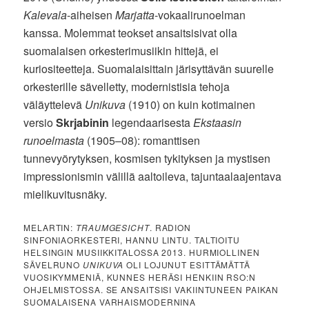
Kalevala
-aiheisen
Marjatta
-vokaalirunoelman
kanssa. Molemmat teokset ansaitsisivat olla
suomalaisen orkesterimusiikin hittejä, ei
kuriositeetteja. Suomalaisittain järisyttävän suurelle
orkesterille sävelletty, modernistisia tehoja
väläyttelevä
Unikuva
(1910) on kuin kotimainen
versio
Skrjabinin
legendaarisesta
Ekstaasin
runoelmasta
(1905–08): romanttisen
tunnevyörytyksen, kosmisen tykityksen ja mystisen
impressionismin välillä aaltoileva, tajuntaalaajentava
mielikuvitusnäky.
MELARTIN:
TRAUMGESICHT
. RADION
SINFONIAORKESTERI, HANNU LINTU. TALTIOITU
HELSINGIN MUSIIKKITALOSSA 2013. HURMIOLLINEN
SÄVELRUNO
UNIKUVA
OLI LOJUNUT ESITTÄMÄTTÄ
VUOSIKYMMENIÄ, KUNNES HERÄSI HENKIIN RSO:N
OHJELMISTOSSA. SE ANSAITSISI VAKIINTUNEEN PAIKAN
SUOMALAISENA VARHAISMODERNINA