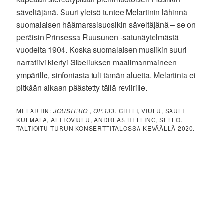
säveltäjänä. Suuri yleisö tuntee Melartinin lähinnä
suomalaisen häämarssisuosikin säveltäjänä – se on
peräisin Prinsessa Ruusunen -satunäytelmästä
vuodelta 1904. Koska suomalaisen musiikin suuri
narratiivi kiertyi Sibeliuksen maailmanmaineen
ympärille, sinfoniasta tuli tämän aluetta. Melartinia ei
pitkään aikaan päästetty tällä reviirille.
MELARTIN:
JOUSITRIO , OP.133
. CHI LI, VIULU, SAULI
KULMALA, ALTTOVIULU, ANDREAS HELLING, SELLO.
TALTIOITU TURUN KONSERTTITALOSSA KEVÄÄLLÄ 2020.