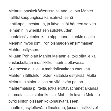
Melartin opiskeli Wienissä aikana, jolloin Mahler
hallitsi kaupungissa kansainvälisenä
tähtikapellimestarina, ja Itävalta löi häneen selvän
leiman niin wieniläisen sulokkuuden,
maalaissävelmien kuin alppitunnelmienkin osalta.
Melartin myös johti Pohjoismaiden ensimmäisen
Mahler-esityksen.
Mikään Pohjolan Mahler Melartin ei toki ollut, eikä
ensiaskeliaan musiikkikulttuurina ottavassa
Suomessa olisi ollut mahdollistakaan toteuttaa
Mahlerin jättisinfonioiden kaltaisia esityksiä. Mutta
Melartinin sinfonioissa on yllättävän paljon
mahlermaisia piirteitä, jotka erottavat hänet aikansa
suomalaisista sinfonikoista. Mahlerin tavoin Melartin
pyrki sinfonioissaan kokonaisvaltaiseen,
maailmojasyleilevään ilmaisuun, jossa musiikki voi