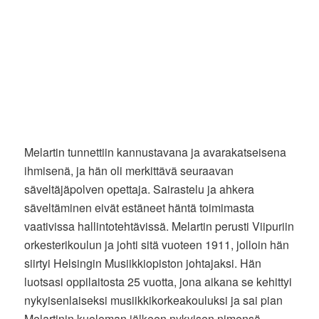
Melartin tunnettiin kannustavana ja avarakatseisena
ihmisenä, ja hän oli merkittävä seuraavan
säveltäjäpolven opettaja. Sairastelu ja ahkera
säveltäminen eivät estäneet häntä toimimasta
vaativissa hallintotehtävissä. Melartin perusti Viipuriin
orkesterikoulun ja johti sitä vuoteen 1911, jolloin hän
siirtyi Helsingin Musiikkiopiston johtajaksi. Hän
luotsasi oppilaitosta 25 vuotta, jona aikana se kehittyi
nykyisenlaiseksi musiikkikorkeakouluksi ja sai pian
Melartinin kuoleman jälkeen nykyisen nimensä