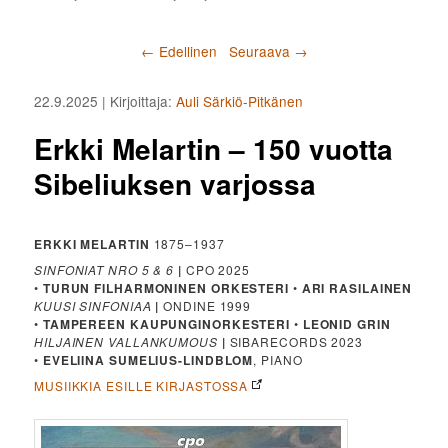
Artikkelien selaus
←
Edellinen
Seuraava
→
22.9.2025
| Kirjoittaja:
Auli Särkiö-Pitkänen
Erkki Melartin – 150 vuotta
Sibeliuksen varjossa
ERKKI MELARTIN
1875–1937
SINFONIAT NRO 5 & 6
|
CPO 2025
•
TURUN FILHARMONINEN ORKESTERI
•
ARI RASILAINEN
KUUSI SINFONIAA
|
ONDINE 1999
•
TAMPEREEN KAUPUNGINORKESTERI
•
LEONID GRIN
HILJAINEN VALLANKUMOUS
|
SIBARECORDS 2023
•
EVELIINA SUMELIUS-LINDBLOM
, PIANO
MUSIIKKIA ESILLE KIRJASTOSSA