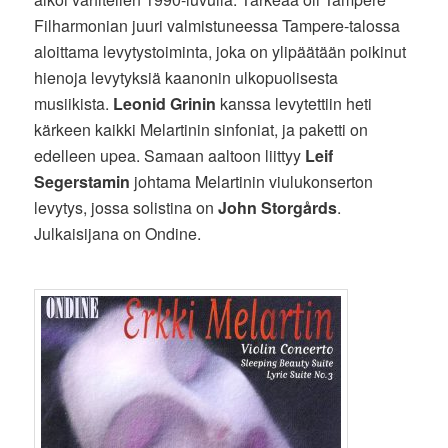
Filharmonian juuri valmistuneessa Tampere-talossa
aloittama levytystoiminta, joka on ylipäätään poikinut
hienoja levytyksiä kaanonin ulkopuolisesta
musiikista.
Leonid Grinin
kanssa levytettiin heti
kärkeen kaikki Melartinin sinfoniat, ja paketti on
edelleen upea. Samaan aaltoon liittyy
Leif
Segerstamin
johtama Melartinin viulukonserton
levytys, jossa solistina on
John Storgårds
.
Julkaisijana on Ondine.