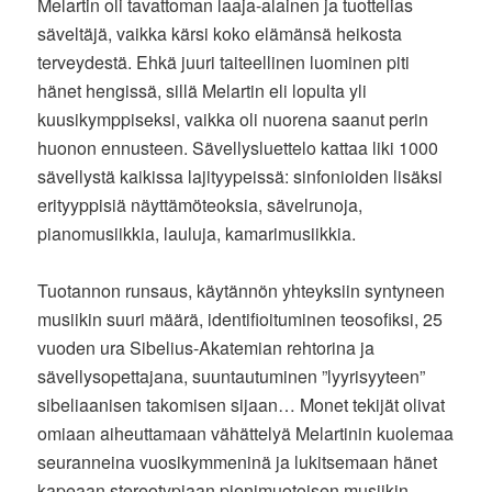
Melartin oli tavattoman laaja-alainen ja tuottelias
säveltäjä, vaikka kärsi koko elämänsä heikosta
terveydestä. Ehkä juuri taiteellinen luominen piti
hänet hengissä, sillä Melartin eli lopulta yli
kuusikymppiseksi, vaikka oli nuorena saanut perin
huonon ennusteen. Sävellysluettelo kattaa liki 1000
sävellystä kaikissa lajityypeissä: sinfonioiden lisäksi
erityyppisiä näyttämöteoksia, sävelrunoja,
pianomusiikkia, lauluja, kamarimusiikkia.
Tuotannon runsaus, käytännön yhteyksiin syntyneen
musiikin suuri määrä, identifioituminen teosofiksi, 25
vuoden ura Sibelius-Akatemian rehtorina ja
sävellysopettajana, suuntautuminen ”lyyrisyyteen”
sibeliaanisen takomisen sijaan… Monet tekijät olivat
omiaan aiheuttamaan vähättelyä Melartinin kuolemaa
seuranneina vuosikymmeninä ja lukitsemaan hänet
kapeaan stereotypiaan pienimuotoisen musiikin