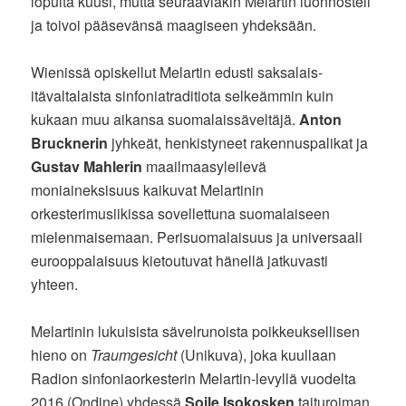
lopulta kuusi, mutta seuraaviakin Melartin luonnosteli
ja toivoi pääsevänsä maagiseen yhdeksään.
Wienissä opiskellut Melartin edusti saksalais-
itävaltalaista sinfoniatraditiota selkeämmin kuin
kukaan muu aikansa suomalaissäveltäjä.
Anton
Brucknerin
jyhkeät, henkistyneet rakennuspalikat ja
Gustav Mahlerin
maailmaasyleilevä
moniaineksisuus kaikuvat Melartinin
orkesterimusiikissa sovellettuna suomalaiseen
mielenmaisemaan. Perisuomalaisuus ja universaali
eurooppalaisuus kietoutuvat hänellä jatkuvasti
yhteen.
Melartinin lukuisista sävelrunoista poikkeuksellisen
hieno on
Traumgesicht
(Unikuva), joka kuullaan
Radion sinfoniaorkesterin Melartin-levyllä vuodelta
2016 (Ondine) yhdessä
Soile Isokosken
taituroiman