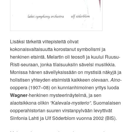
Lisäksi tärkeitä viitepisteitä olivat
kokonaisvaltaisuutta korostanut symbolismi ja
henkinen etsintä. Melartin oli teosofi ja kuului Ruusu-
Risti-seuraan, jonka tilaisuuksiin sävelsi musiikkia.
Monissa hänen sävellyksissään on mystisiä näkyjä ja
holistisen yhteyden etsimistä kaikkeen olevaan.
Aino
-
ooppera (1907–08) on kunnianhimoinen yritys luoda
Wagner
-henkinen mysteerinäytelmä, ja sen
alaotsikkona olikin
”Kalevala-mysterio”
. Suomalaisen
oopperahistorian suuren virstanpylvään levyttivät
Sinfonia Lahti ja Ulf Söderblom vuonna 2002 (BIS).