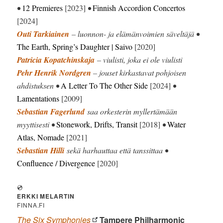
•
12 Premieres
[2023]
•
Finnish Accordion Concertos
[2024]
Outi Tarkiainen
– luonnon- ja elämänvoimien säveltäjä •
The Earth, Spring’s Daughter | Saivo
[2020]
Patricia Kopatchinskaja
– viulisti, joka ei ole viulisti
Pehr Henrik Nordgren
– jouset kirkastavat pohjoisen
ahdistuksen •
A Letter To The Other Side
[2024]
•
Lamentations
[2009]
Sebastian Fagerlund
saa orkesterin myllertämään
myyttisesti •
Stonework, Drifts, Transit
[2018]
•
Water
Atlas, Nomade
[2021]
Sebastian Hilli
sekä harhauttaa että tanssittaa •
Confluence / Divergence
[2020]
💿
ERKKI MELARTIN
FINNA.FI
The Six Symphonies
Tampere Philharmonic