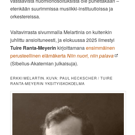
vastaavista huomionosoituksista ole puhettakaan –
etenkään suurimmissa musiikki-instituutioissa ja
orkestereissa.
Valtavirrasta sivummalla Melartinia on kuitenkin
juhlittu ansioituneesti, ja elokuussa 2025 ilmestyi
Tuire Ranta-Meyerin
kirjoittamana
ensimmäinen
perusteellinen elämäkerta
Niin nuori, niin palava
(Sibelius-Akatemian julkaisuja).
ERKKI MELARTIN. KUVA: PAUL HECKSCHER / TUIRE
RANTA-MEYERIN YKSITYISKOKOELMA