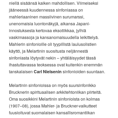
niellä sisäänsä kaiken mahdollisen. Viimeiseksi
jääneessä kuudennessa sinfoniassa on
mahleriaaninen massiivinen surumarssi,
unenomaisia luontonäkyjä, aikansa Japani-
innostuksesta kertovaa eksotiikkaa, jylhiä
vaskimassoja ja kansanomaisuudella leikittelyä.
Mahlerin sinfonioille oli tyypillistä laulusolistien
käyttö, ja Melartinin suositusta neljännestä
sinfoniasta löytyvät nekin – yhtäläisyydet tässä
ihastuttavassa teoksessa ovat kuitenkin enemmän
tanskalaisen
Carl Nielsenin
sinfonioiden suuntaan.
Melartinin sinfonioissa on myös suursinfonikko
Brucknerin spirituaalisen arkkitehtoniikan piirteitä.
Oma suosikkini Melartinin sinfonioista on kolmas
(1907–08), jossa Mahler- ja Bruckner-vaikutteet
fuusioituvat suomalaisen kansallisromantiikan