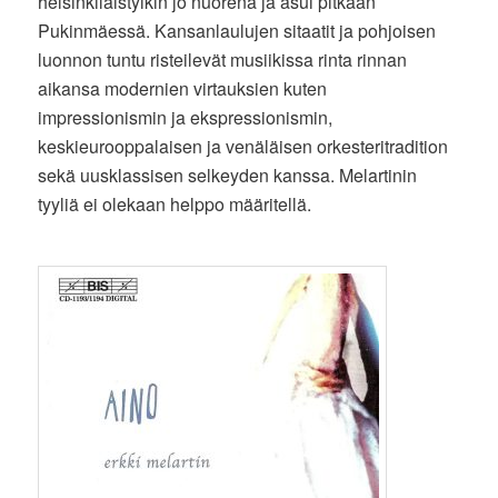
helsinkiläistyikin jo nuorena ja asui pitkään
Pukinmäessä. Kansanlaulujen sitaatit ja pohjoisen
luonnon tuntu risteilevät musiikissa rinta rinnan
aikansa modernien virtauksien kuten
impressionismin ja ekspressionismin,
keskieurooppalaisen ja venäläisen orkesteritradition
sekä uusklassisen selkeyden kanssa. Melartinin
tyyliä ei olekaan helppo määritellä.