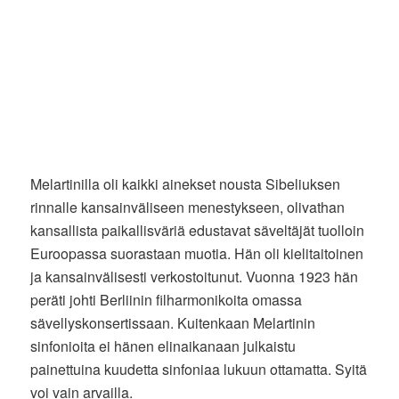
Melartinilla oli kaikki ainekset nousta Sibeliuksen
rinnalle kansainväliseen menestykseen, olivathan
kansallista paikallisväriä edustavat säveltäjät tuolloin
Euroopassa suorastaan muotia. Hän oli kielitaitoinen
ja kansainvälisesti verkostoitunut. Vuonna 1923 hän
peräti johti Berliinin filharmonikoita omassa
sävellyskonsertissaan. Kuitenkaan Melartinin
sinfonioita ei hänen elinaikanaan julkaistu
painettuina kuudetta sinfoniaa lukuun ottamatta. Syitä
voi vain arvailla.