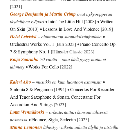
[2021]
George Benjamin
ja Martin Crimp
ovat nykyoopperan
täydellinen työpari •
Into The Little Hill
[2008]
•
Written
On Skin
[2013]
•
Lessons In Love And Violence
[2019]
Helvi Leiviskä
– ohittamaton suomalaissinfonikko •
Orchestral Works Vol. 1
[BIS 2023]
•
Piano Concerto Op.
7 & Symphony No. 1
[Hänssler Classic 2023]
Kaija Saariaho
70 vuotta – oma kieli pysyy mutta ei
jähmety •
Works For Cello
[2022]
Kalevi Aho
– musiikki on kuin luontoon astumista •
Sinfonia 8 & Pergamon
[1994]
•
Concertos For Recorder
And Tenor Saxophone & Sonata Concertante For
Accordion And Strings
[2023]
Lotta Wennäkoski
– orkesteritaituri kansainvälisessä
nosteessa •
Flounce, Sigla, Sedecim
[2023]
Minna Leinonen
lähestyy vaikeita aiheita älyllä ja aisteilla