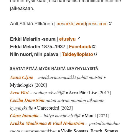
hurmiomystiikkaa, eikä kansallisromanttisuudesta ole
jälkeäkään.
Auli Särkiö-Pitkänen |
aesarkio.wordpress.com
Erkki Melartin -seura
|
etusivu
Erkki Melartin 1875–1937
|
Facebook
Niin nuori, niin palava
|
Taideyliopisto
SAATAT PITÄÄ MYÖS NÄISTÄ LEVYHYLLYISTÄ
Anna Clyne
– mielikuvitusmusiikki pohtii muistia •
Mythologies
[2020]
Arvo Pärt
– rauhan säveltäjä •
Arvo Pärt: Live
[2017]
Cecilia Damström
antaa soivan muodon aikamme
kysymyksille •
Unrecorded
[2023]
Clara Iannotta
– hälyn kuvanveistäjä •
Moult
[2021]
Eriikka Maalismaa & Emil Holmström
– periodisoitinduo
ruotii mättöromantiikkaa •
Violin Sonatas, Beach, Strauss