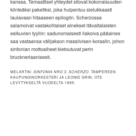
kanssa. Temaattiset yhteydet sitovat kokonaisuuden
kiinteäksi paketiksi, joka huipentuu sielukkaasti
laulavaan hitaaseen epilogiin. Scherzossa
salamoivat vastakohtaiset ainekset itävaltalaisten
esikuvien tyyliin: sadunomaisesti ilakoiva pääaines
saa vastaansa välijakson massiivisen koraalin, johon
sinfonian mottoaiheet kietoutuvat perin
bruckneriaanisesti.
MELARTIN:
SINFONIA NRO 3, SCHERZO
. TAMPEREEN
KAUPUNGINORKESTERI JA LEONID GRIN, OTE
LEVYTYKSELTÄ VUODELTA 1995.