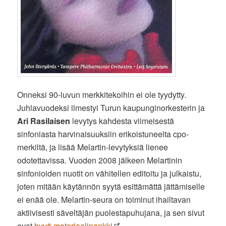
Onneksi 90-luvun merkkitekoihin ei ole tyydytty.
Juhlavuodeksi ilmestyi Turun kaupunginorkesterin ja
Ari Rasilaisen
levytys kahdesta viimeisestä
sinfoniasta harvinaisuuksiin erikoistuneelta cpo-
merkiltä, ja lisää Melartin-levytyksiä lienee
odotettavissa. Vuoden 2008 jälkeen Melartinin
sinfonioiden nuotit on vähitellen editoitu ja julkaistu,
joten mitään käytännön syytä esittämättä jättämiselle
ei enää ole. Melartin-seura on toiminut ihailtavan
aktiivisesti säveltäjän puolestapuhujana, ja sen sivut
ovat
hyvä materiaalipankki
.